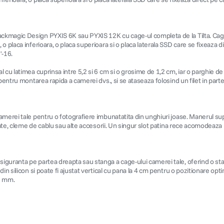
ackmagic Design PYXIS 6K sau PYXIS 12K cu cage-ul completa de la Tilta. Cag
o placa inferioara, o placa superioara si o placa laterala SSD care se fixeaza
"-16.
cu latimea cuprinsa intre 5,2 si 6 cm si o grosime de 1,2 cm, iar o parghie de e
entru montarea rapida a camerei dvs., si se ataseaza folosind un filet in parte
amerei tale pentru o fotografiere imbunatatita din unghiuri joase. Manerul sup
ulate, cleme de cablu sau alte accesorii. Un singur slot patina rece acomodeaz
uranta pe partea dreapta sau stanga a cage-ului camerei tale, oferind o stabili
n silicon si poate fi ajustat vertical cu pana la 4 cm pentru o pozitionare optim
3 mm.