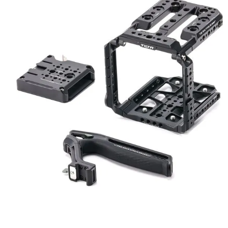
lavaliera
6
.
ulanzi
7
.
godox
8
.
card memorie
9
.
nou
10
.