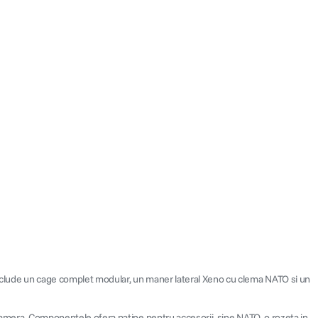
include un cage complet modular, un maner lateral Xeno cu clema NATO si un
 camera. Componentele ofera patine pentru accesorii, sine NATO, o rozeta in