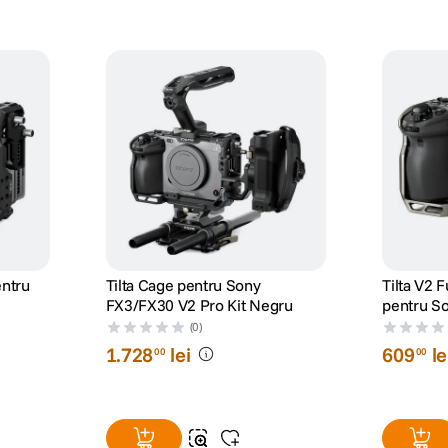
entru
Tilta Cage pentru Sony
Tilta V2 
FX3/FX30 V2 Pro Kit Negru
pentru S
Gray
(0)
1
.
728
lei
609
le
00
00