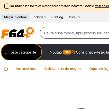
Da lumina ideilor tale! Descopera ofertele noastre Godox!
Vezi selec
Magazin online
Inchirieri
Printing
Cursuri
Cauta dupa model, tipul produsului, caracter
Top Cautari
Toate categoriile
Noutati
Consignatie
Resigila
canon g7x
1
.
Accesorii foto
Stabilizatoare de imagine
Cage and Rig
trepied
2
.
trepied telefon
3
.
peak design
4
.
canon sx740 hs
5
.