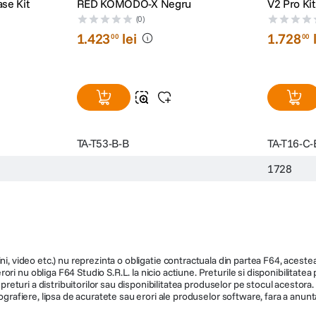
se Kit
RED KOMODO-X Negru
V2 Pro Ki
(0)
1
.
423
lei
1
.
728
00
00
TA-T53-B-B
TA-T16-C-
1728
ni, video etc.) nu reprezinta o obligatie contractuala din partea F64, acestea 
ri nu obliga F64 Studio S.R.L. la nicio actiune. Preturile si disponibilitate
de preturi a distribuitorilor sau disponibilitatea produselor pe stocul acesto
ografiere, lipsa de acuratete sau erori ale produselor software, fara a anunta