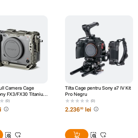
Full Camera Cage
Tilta Cage pentru Sony a7 IV Kit
ony FX3/FX30 Titanium
Pro Negru
(0)
(0)
i
2
.
236
lei
00