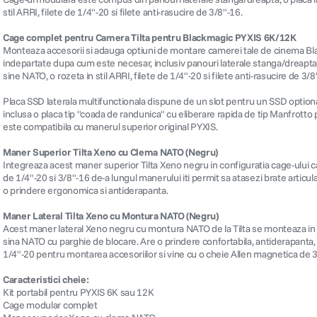
stil ARRI, filete de 1/4"-20 si filete anti-rasucire de 3/8"-16.
Cage complet pentru Camera Tilta pentru Blackmagic PYXIS 6K/12K
Monteaza accesorii si adauga optiuni de montare camerei tale de cinema Bl
indepartate dupa cum este necesar, inclusiv panouri laterale stanga/dreapta, 
sine NATO, o rozeta in stil ARRI, filete de 1/4"-20 si filete anti-rasucire de 3/8
Placa SSD laterala multifunctionala dispune de un slot pentru un SSD optional 
inclusa o placa tip "coada de randunica" cu eliberare rapida de tip Manfrotto p
este compatibila cu manerul superior original PYXIS.
Maner Superior Tilta Xeno cu Clema NATO (Negru)
Integreaza acest maner superior Tilta Xeno negru in configuratia cage-ului c
de 1/4"-20 si 3/8"-16 de-a lungul manerului iti permit sa atasezi brate artic
o prindere ergonomica si antiderapanta.
Maner Lateral Tilta Xeno cu Montura NATO (Negru)
Acest maner lateral Xeno negru cu montura NATO de la Tilta se monteaza in sig
sina NATO cu parghie de blocare. Are o prindere confortabila, antiderapanta, di
1/4"-20 pentru montarea accesoriilor si vine cu o cheie Allen magnetica de 
Caracteristici cheie:
Kit portabil pentru PYXIS 6K sau 12K
Cage modular complet