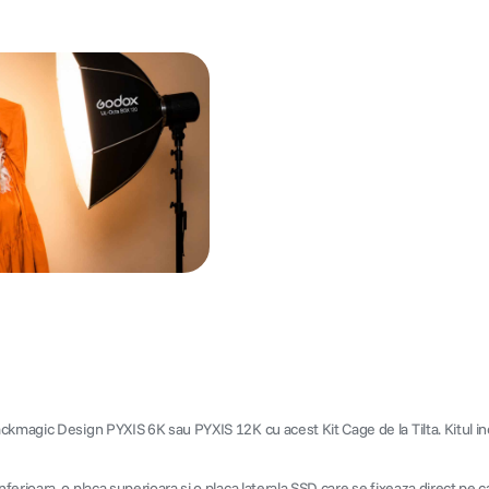
ackmagic Design PYXIS 6K sau PYXIS 12K cu acest Kit Cage de la Tilta. Kitul 
ferioara, o placa superioara si o placa laterala SSD care se fixeaza direct pe