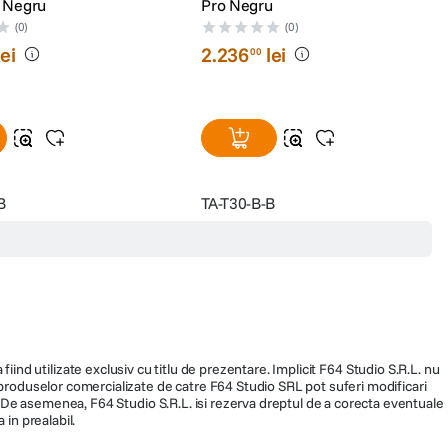
t Negru
Pro Negru
(0)
(0)
lei
2
.
236
lei
00
B
TA-T30-B-B
fiind utilizate exclusiv cu titlu de prezentare. Implicit F64 Studio S.R.L. nu
a produselor comercializate de catre F64 Studio SRL pot suferi modificari
ra. De asemenea, F64 Studio S.R.L. isi rezerva dreptul de a corecta eventuale
 in prealabil.