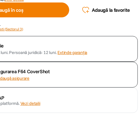
augă în coș
Adaugă la favorite
.
ti (Sectorul 3)
ie
luni.
Persoană juridică: 12 luni.
Extinde garanția
sigurarea F64 CoverShot
daugă asigurare
AP
n platformă.
Vezi detalii