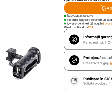
Ad
În stoc de la furnizor
Ridicare easybox: de vineri, 21 aug
Livrare: de vineri, 21 aug. în
Bucures
Vândut și livrat de
F64
Informații garanț
Persoană fizică: 24 
Protejează cu a
Creează fără griji.
A
Publicare în SIC
Solicită produsul î