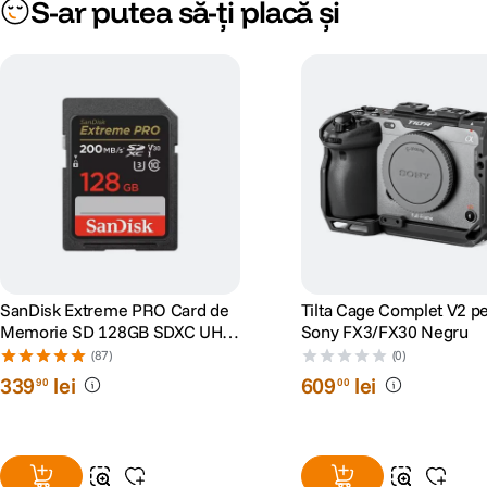
S-ar putea să-ți placă și
SanDisk Extreme PRO Card de
Tilta Cage Complet V2 p
Memorie SD 128GB SDXC UHS-
Sony FX3/FX30 Negru
I Class 10 U3 V30 + 2 Ani
(87)
(0)
RescuePRO Deluxe
339
lei
609
lei
90
00