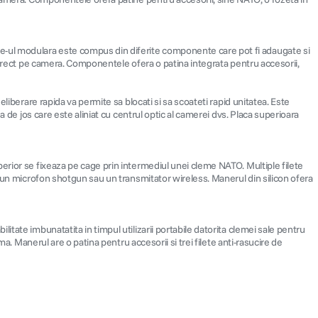
e-ul modulara este compus din diferite componente care pot fi adaugate si
 direct pe camera. Componentele ofera o patina integrata pentru accesorii,
liberare rapida va permite sa blocati si sa scoateti rapid unitatea. Este
a de jos care este aliniat cu centrul optic al camerei dvs. Placa superioara
erior se fixeaza pe cage prin intermediul unei cleme NATO. Multiple filete
a un microfon shotgun sau un transmitator wireless. Manerul din silicon ofera
tate imbunatatita in timpul utilizarii portabile datorita clemei sale pentru
a. Manerul are o patina pentru accesorii si trei filete anti-rasucire de