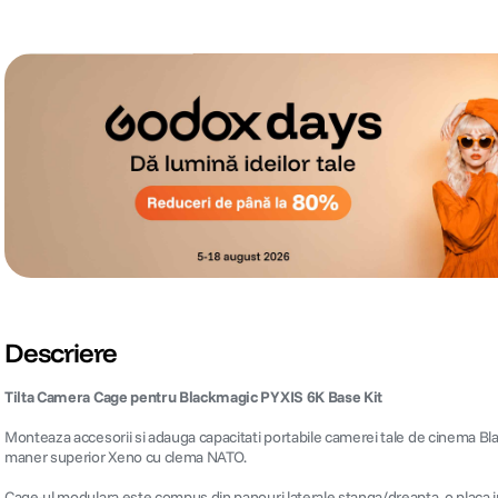
Descriere
Tilta Camera Cage pentru Blackmagic PYXIS 6K Base Kit
Monteaza accesorii si adauga capacitati portabile camerei tale de cinema Bl
maner superior Xeno cu clema NATO.
Cage-ul modulara este compus din panouri laterale stanga/dreapta, o placa in