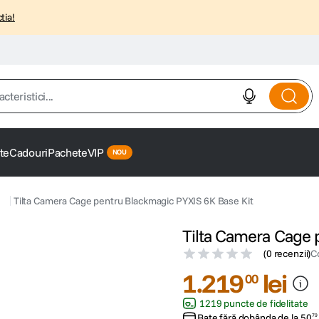
tia!
istici...
te
Cadouri
Pachete
VIP
Tilta Camera Cage pentru Blackmagic PYXIS 6K Base Kit
Tilta Camera Cage 
(
0 recenzii
)
C
1
.
219
lei
00
1219 puncte de fidelitate
Rate fără dobânda de la
50
79