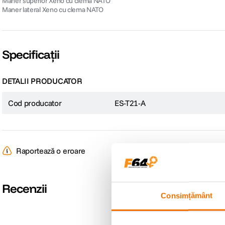
Maner superior Xeno cu clema NATO
Maner lateral Xeno cu clema NATO
Specificații
DETALII PRODUCATOR
Cod producator
ES-T21-A
Raportează o eroare
Recenzii
Consimțământ