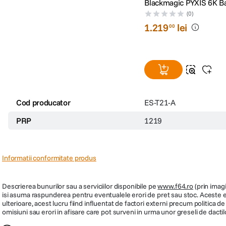
Blackmagic PYXIS 6K Ba
(0)
1
.
219
lei
00
Cod producator
ES-T21-A
PRP
1219
Informatii conformitate produs
Descrierea bunurilor sau a serviciilor disponibile pe
www.f64.ro
(prin imagi
isi asuma raspunderea pentru eventualele erori de pret sau stoc. Aceste ero
ulterioare, acest lucru fiind influentat de factori externi precum politica 
omisiuni sau erori in afisare care pot surveni in urma unor greseli de dactil