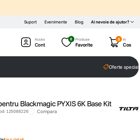
Suport
Evenimente
Blog
Ai nevoie de ajutor?
0
Produse
0
In
Cont
Favorite
Cos
Oferte special
pentru Blackmagic PYXIS 6K Base Kit
Compara
od
:
125088226
lei
Vezi detalii