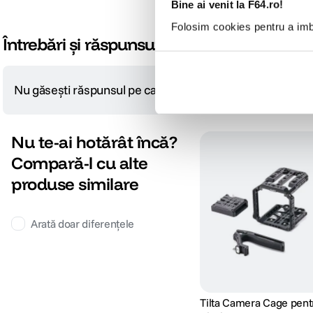
Bine ai venit la F64.ro!
Folosim cookies pentru a imbu
Întrebări și răspunsuri
Nu găsești răspunsul pe care îl cauți?
Pune o întrebare
Nu te-ai hotărât încă?
Compară-l cu alte
produse similare
Arată doar diferențele
Tilta Camera Cage pent