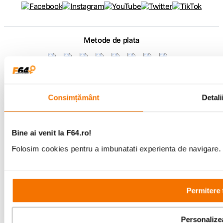
Metode de plata
Comenzi si suport
+40 21 270 0050
Consimțământ
Detali
Program de lucru
09:00 - 21:00
Showroom
Bd-ul Unirii 64, Bucuresti
Bine ai venit la F64.ro!
Folosim cookies pentru a imbunatati experienta de navigare. P
Permitere 
Copyright © F64 2001 - 2026
Personalize
Parteneri tehnologie: