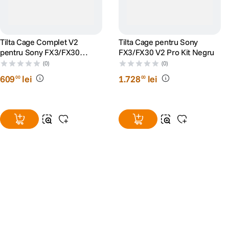
Tilta Cage Complet V2
Tilta Cage pentru Sony
pentru Sony FX3/FX30
FX3/FX30 V2 Pro Kit Negru
Negru
(0)
(0)
609
lei
1
.
728
lei
00
00
Alatura-te comunitatii creatorilor
Descopera inspiratie, recomandari utile,
ghiduri foto-video si oferte pregatite special
pentru tine.