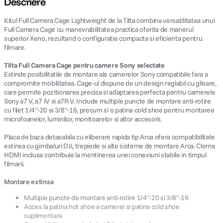
Descriere
Kitul Full Camera Cage Lightweight de la Tilta combina versatilitatea unui
canon sx740 hs
5
.
Full Camera Cage cu manevrabilitatea practica oferita de manerul
superior Xeno, rezultand o configuratie compacta si eficienta pentru
lavaliera
6
.
filmare.
Tilta Full Camera Cage pentru camere Sony selectate
sony fx
7
.
Extinde posibilitatile de montare ale camerelor Sony compatibile fara a
compromite mobilitatea. Cage-ul dispune de un design reglabil cu glisare,
care permite pozitionarea precisa si adaptarea perfecta pentru camerele
card memorie
8
.
Sony a7 V, a7 IV si a7R V. Include multiple puncte de montare anti-rotire
cu filet 1/4"-20 si 3/8"-16, precum si o patina cold shoe pentru montarea
dji mic mini
9
.
microfoanelor, luminilor, monitoarelor si altor accesorii.
Placa de baza detasabila cu eliberare rapida tip Arca ofera compatibilitate
dji osmo
10
.
extinsa cu gimbaluri DJI, trepiede si alte sisteme de montare Arca. Clema
HDMI inclusa contribuie la mentinerea unei conexiuni stabile in timpul
filmarii.
Montare extinsa
Multiple puncte de montare anti-rotire 1/4"-20 si 3/8"-16
Acces la patina hot shoe a camerei si patina cold shoe
suplimentara