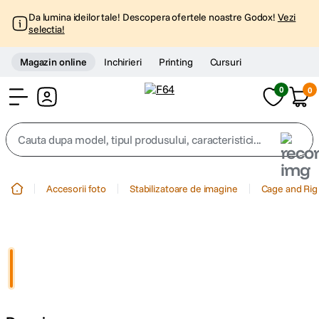
Da lumina ideilor tale! Descopera ofertele noastre Godox!
Vezi
selectia!
Magazin online
Inchirieri
Printing
Cursuri
0
0
Cont
Cauta dupa model, tipul produsului, caracteristici...
Top Cautari
Accesorii foto
Stabilizatoare de imagine
Cage and Rig
canon g7x
1
.
trepied
2
.
trepied telefon
3
.
peak design
4
.