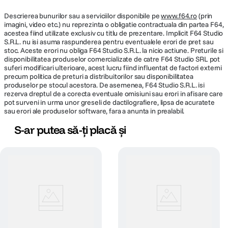
Descrierea bunurilor sau a serviciilor disponibile pe
www.f64.ro
(prin
imagini, video etc.) nu reprezinta o obligatie contractuala din partea F64,
acestea fiind utilizate exclusiv cu titlu de prezentare. Implicit F64 Studio
S.R.L. nu isi asuma raspunderea pentru eventualele erori de pret sau
stoc. Aceste erori nu obliga F64 Studio S.R.L. la nicio actiune. Preturile si
disponibilitatea produselor comercializate de catre F64 Studio SRL pot
suferi modificari ulterioare, acest lucru fiind influentat de factori externi
precum politica de preturi a distribuitorilor sau disponibilitatea
produselor pe stocul acestora. De asemenea, F64 Studio S.R.L. isi
rezerva dreptul de a corecta eventuale omisiuni sau erori in afisare care
pot surveni in urma unor greseli de dactilografiere, lipsa de acuratete
sau erori ale produselor software, fara a anunta in prealabil.
S-ar putea să-ți placă și