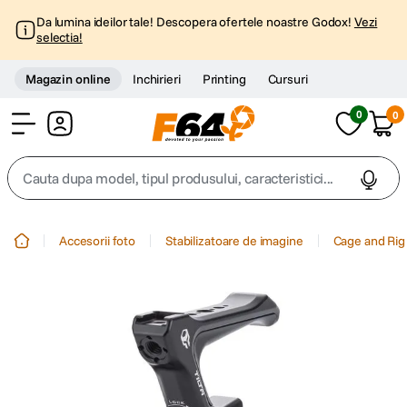
Da lumina ideilor tale! Descopera ofertele noastre Godox!
Vezi
selectia!
Magazin online
Inchirieri
Printing
Cursuri
0
0
Cont
Cauta dupa model, tipul produsului, caracteristici...
Top Cautari
Accesorii foto
Stabilizatoare de imagine
Cage and Rig
canon g7x
1
.
trepied
2
.
trepied telefon
3
.
peak design
4
.