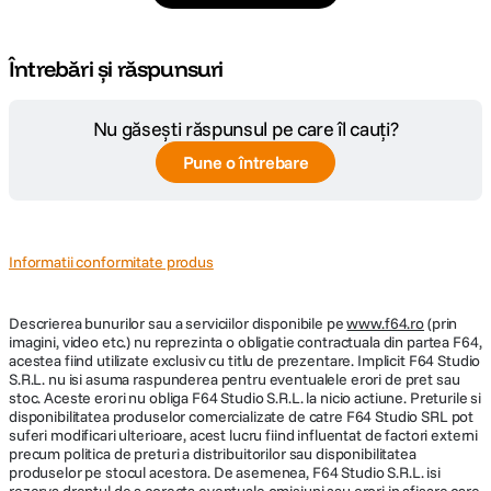
Întrebări și răspunsuri
Nu găsești răspunsul pe care îl cauți?
Pune o întrebare
Informatii conformitate produs
Descrierea bunurilor sau a serviciilor disponibile pe
www.f64.ro
(prin
imagini, video etc.) nu reprezinta o obligatie contractuala din partea F64,
acestea fiind utilizate exclusiv cu titlu de prezentare. Implicit F64 Studio
S.R.L. nu isi asuma raspunderea pentru eventualele erori de pret sau
stoc. Aceste erori nu obliga F64 Studio S.R.L. la nicio actiune. Preturile si
disponibilitatea produselor comercializate de catre F64 Studio SRL pot
suferi modificari ulterioare, acest lucru fiind influentat de factori externi
precum politica de preturi a distribuitorilor sau disponibilitatea
produselor pe stocul acestora. De asemenea, F64 Studio S.R.L. isi