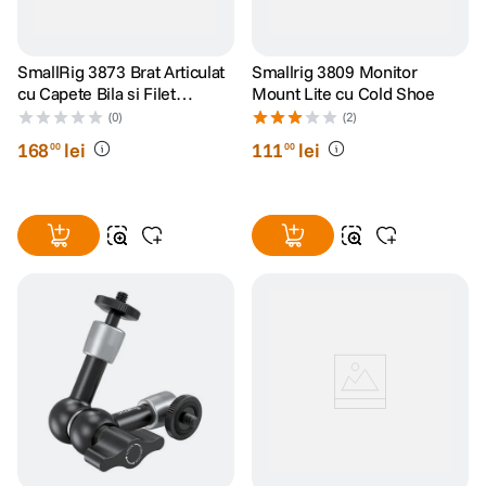
SmallRig 3873 Brat Articulat
Smallrig 3809 Monitor
cu Capete Bila si Filet
Mount Lite cu Cold Shoe
1/4"-20
(0)
(2)
168
lei
111
lei
00
00