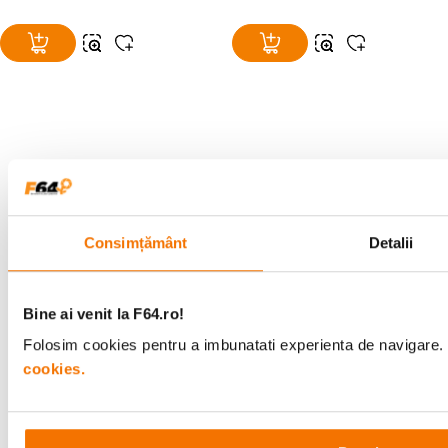
Alatura-te comunitatii creatorilor
Descopera inspiratie, recomandari utile,
ghiduri foto-video si oferte pregatite special
pentru tine.
Consimțământ
Detalii
Bine ai venit la F64.ro!
Consultanta
Livrare gratuita pe
specializata
499lei
Folosim cookies pentru a imbunatati experienta de navigare. P
cookies.
Comenzi si livrare