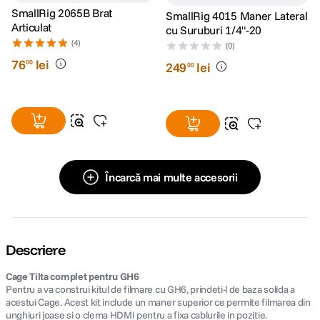
SmallRig 2065B Brat
SmallRig 4015 Maner Lateral
Articulat
cu Suruburi 1/4"-20
(4)
(0)
76
lei
00
249
lei
00
Încarcă mai multe accesorii
Descriere
Cage Tilta complet pentru GH6
Pentru a va construi kitul de filmare cu GH6, prindeti-l de baza solida a
acestui Cage. Acest kit include un maner superior ce permite filmarea din
unghiuri joase si o clema HDMI pentru a fixa cablurile in pozitie.