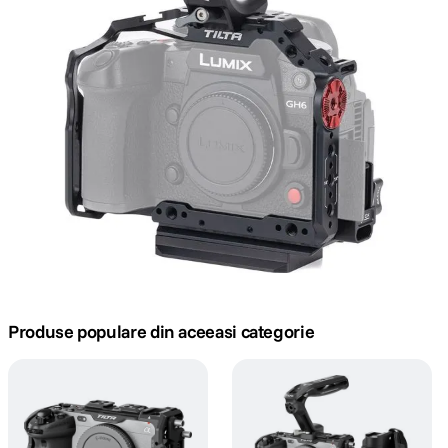
canon sx740 hs
5
.
lavaliera
6
.
card memorie
7
.
ulanzi
8
.
insta 360
9
.
godox
10
.
Produse populare din aceeasi categorie