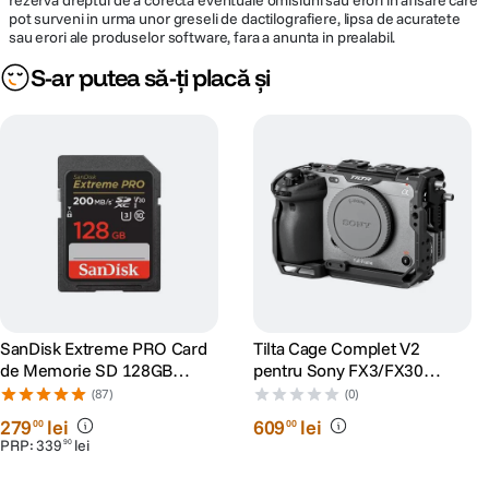
rezerva dreptul de a corecta eventuale omisiuni sau erori in afisare care
pot surveni in urma unor greseli de dactilografiere, lipsa de acuratete
sau erori ale produselor software, fara a anunta in prealabil.
S-ar putea să-ți placă și
SanDisk Extreme PRO Card
Tilta Cage Complet V2
de Memorie SD 128GB
pentru Sony FX3/FX30
SDXC UHS-I Class 10 U3 V30
Negru
(87)
(0)
+ 2 Ani RescuePRO Deluxe
279
lei
609
lei
00
00
PRP:
339
lei
90