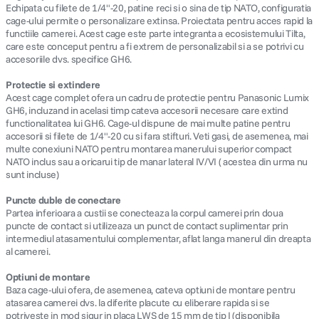
Echipata cu filete de 1/4"-20, patine reci si o sina de tip NATO, configuratia
cage-ului permite o personalizare extinsa. Proiectata pentru acces rapid la
functiile camerei. Acest cage este parte integranta a ecosistemului Tilta,
care este conceput pentru a fi extrem de personalizabil si a se potrivi cu
accesoriile dvs. specifice GH6.
Protectie si extindere
Acest cage complet ofera un cadru de protectie pentru Panasonic Lumix
GH6, incluzand in acelasi timp cateva accesorii necesare care extind
functionalitatea lui GH6. Cage-ul dispune de mai multe patine pentru
accesorii si filete de 1/4"-20 cu si fara stifturi. Veti gasi, de asemenea, mai
multe conexiuni NATO pentru montarea manerului superior compact
NATO inclus sau a oricarui tip de manar lateral IV/VI ( acestea din urma nu
sunt incluse)
Puncte duble de conectare
Partea inferioara a custii se conecteaza la corpul camerei prin doua
puncte de contact si utilizeaza un punct de contact suplimentar prin
intermediul atasamentului complementar, aflat langa manerul din dreapta
al camerei.
Optiuni de montare
Baza cage-ului ofera, de asemenea, cateva optiuni de montare pentru
atasarea camerei dvs. la diferite placute cu eliberare rapida si se
potriveste in mod sigur in placa LWS de 15 mm de tip I (disponibila