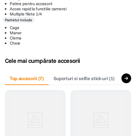
Patine pentru accesorii
Acces rapid la functiile camerei
Multiple filete 1/4
Pachetul include
Cage
Maner
Clema
Cheie
Cele mai cumpărate accesorii
Top accesorii
(
7
)
Suporturi si selfie stick-uri
(
1
)
Stativ