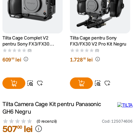
Tilta Cage Complet V2
Tilta Cage pentru Sony
pentru Sony FX3/FX30
FX3/FX30 V2 Pro Kit Negru
Negru
(0)
(0)
609
lei
1
.
728
lei
00
00
Tilta Camera Cage Kit pentru Panasonic
GH6 Negru
(
0 recenzii
)
Cod
:
125074606
507
lei
00