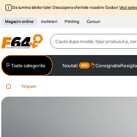
Da lumina ideilor tale! Descopera ofertele noastre Godox!
Vezi selec
Magazin online
Inchirieri
Printing
Cursuri
Cauta dupa model, tipul produsului, caracter
Top Cautari
Toate categoriile
Noutati
Consignatie
Resigila
canon g7x
1
.
Telycam
trepied
2
.
trepied telefon
3
.
peak design
4
.
canon sx740 hs
5
.