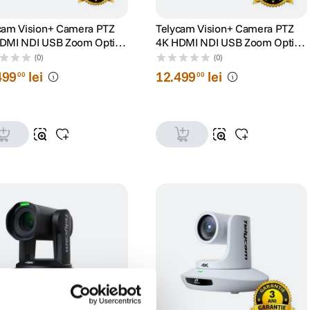
cam Vision+ Camera PTZ
Telycam Vision+ Camera PTZ
DMI NDI USB Zoom Optic
4K HDMI NDI USB Zoom Optic
Auto-Tracking Alb
30x Auto-Tracking Negru
(0)
(0)
499
lei
12
.
499
lei
00
00