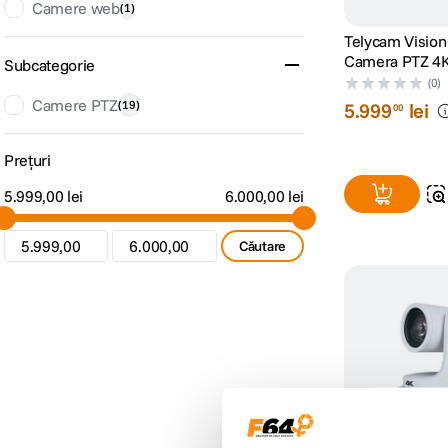
Camere web
(
1
)
Telycam Visio
Camera PTZ 4
Subcategorie
Optic 12x Neg
(0)
Camere PTZ
(
19
)
5
.
999
lei
00
Prețuri
5.999,00 lei
6.000,00 lei
Căutare