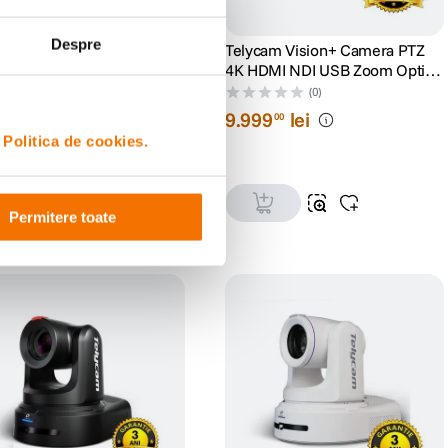
Despre
cam Vision+ Camera PTZ
Telycam Vision+ Camera PTZ
DMI NDI USB Zoom Optic
4K HDMI NDI USB Zoom Optic
Auto-Tracking Negru
12x Auto-Tracking Alb
(0)
(0)
699
lei
9
.
999
lei
00
00
i
Politica de cookies.
Permitere toate