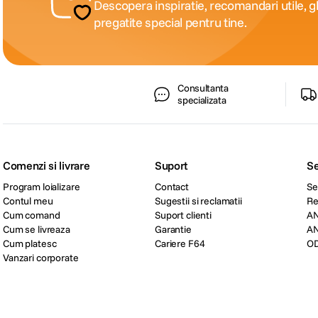
Descopera inspiratie, recomandari utile, gh
pregatite special pentru tine.
Consultanta
specializata
Comenzi si livrare
Suport
Se
Program loializare
Contact
Se
Contul meu
Sugestii si reclamatii
Re
Cum comand
Suport clienti
A
Cum se livreaza
Garantie
A
Cum platesc
Cariere F64
O
Vanzari corporate