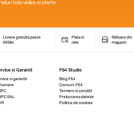
iduri foto-video si oferte
Livrare gratuita peste
Plata in
Ridicare din
499lei
rate
magazin
rvice si Garantii
F64 Studio
rvice si garantii
Blog F64
turnare
Concurs F64
NPC
Termeni si conditii
NPC-SAL
Prelucrarea datelor
DR
Politica de cookies