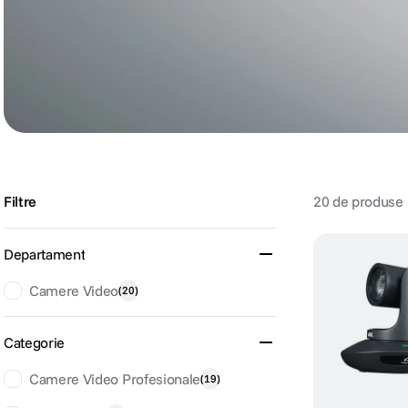
lavaliera
6
.
sony fx
7
.
card memorie
8
.
dji mic mini
9
.
Filtre
20
de produse
dji osmo
10
.
Departament
Camere Video
(
20
)
Categorie
Camere Video Profesionale
(
19
)