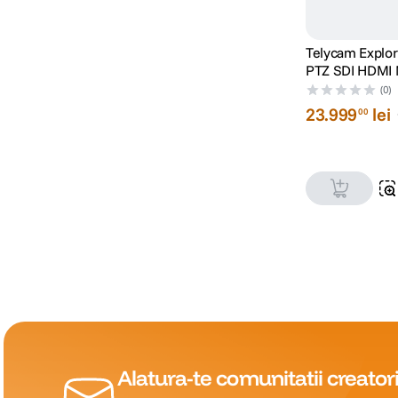
Telycam Explo
PTZ SDI HDMI 
Zoom Optic 20
(0)
23
.
999
lei
00
Alatura-te comunitatii creatori