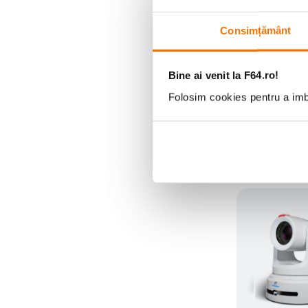
Consimțământ
Telycam Visio
Camera PTZ 4
Optic 12x Alb
(0)
Bine ai venit la F64.ro!
5
.
899
lei
00
Folosim cookies pentru a imbu