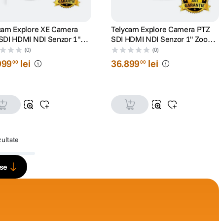
cam Explore XE Camera
Telycam Explore Camera PTZ
SDI HDMI NDI Senzor 1"
SDI HDMI NDI Senzor 1" Zoom
 Optic 20x PDAF Negru
Optic 20x Alb
(0)
(0)
999
lei
36
.
899
lei
00
00
zultate
use