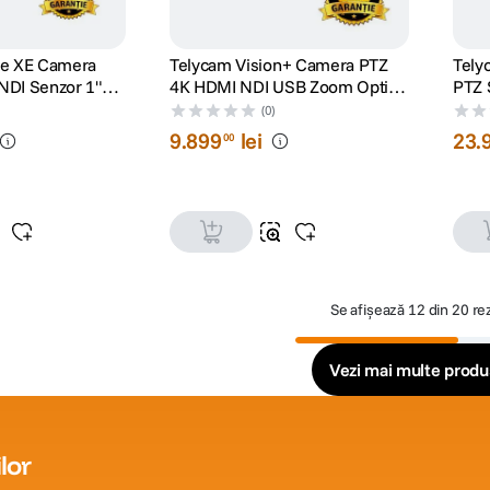
re XE Camera
Telycam Vision+ Camera PTZ
Tely
NDI Senzor 1"
4K HDMI NDI USB Zoom Optic
PTZ 
x PDAF Alb
12x Auto-Tracking Negru
Zoom
(0)
9
.
899
lei
23
.
00
Se afișează
12 din 20 re
Vezi mai multe prod
lor