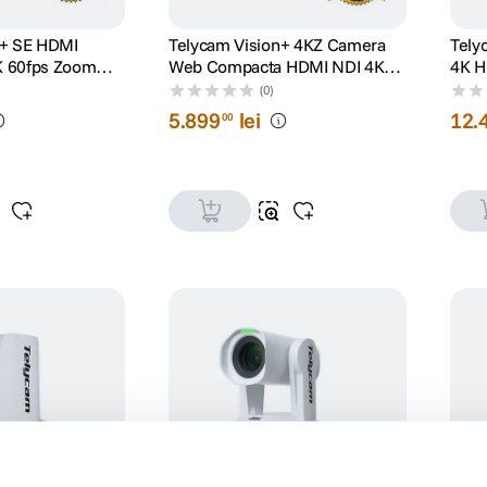
n+ SE HDMI
Telycam Vision+ 4KZ Camera
Tely
K 60fps Zoom
Web Compacta HDMI NDI 4K
4K H
ru
Zoom Optic 20x Auto-Framing
30x 
(0)
Negru
5
.
899
lei
12
.
00