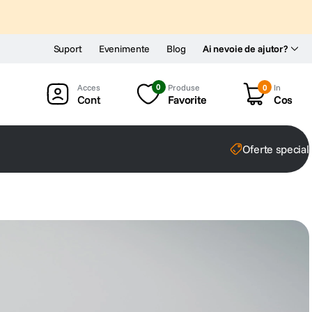
Suport
Evenimente
Blog
Ai nevoie de ajutor?
0
Produse
0
In
Cont
Favorite
Cos
Oferte special