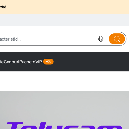
tia!
istici...
te
Cadouri
Pachete
VIP