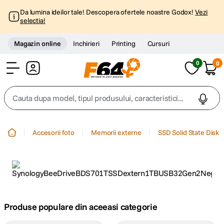
Da lumina ideilor tale! Descopera ofertele noastre Godox!
Vezi
selectia!
Magazin online
Inchirieri
Printing
Cursuri
0
0
Cont
Cauta dupa model, tipul produsului, caracteristici...
Top Cautari
Accesorii foto
Memorii externe
SSD Solid State Disk
canon g7x
1
.
trepied
2
.
trepied telefon
3
.
Produse populare din aceeasi categorie
peak design
4
.