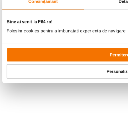
Consimțământ
Detal
Bd-ul Unirii 64, Bucuresti
Bine ai venit la F64.ro!
Folosim cookies pentru a imbunatati experienta de navigare. P
Copyright © F64 2001 - 2026
Permitere
Parteneri tehnologie:
Personali