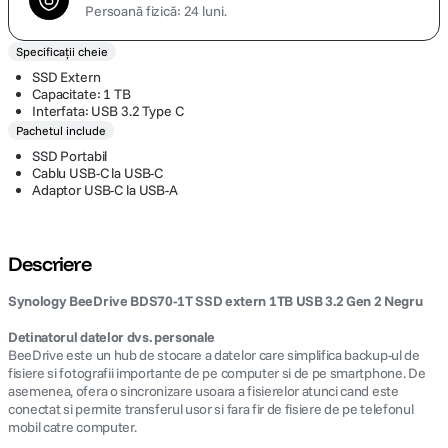
Persoană fizică: 24 luni.
Specificații cheie
SSD Extern
Capacitate: 1 TB
Interfata: USB 3.2 Type C
Pachetul include
SSD Portabil
Cablu USB-C la USB-C
Adaptor USB-C la USB-A
Descriere
Synology BeeDrive BDS70-1T SSD extern 1TB USB 3.2 Gen 2 Negru
Detinatorul datelor dvs. personale
BeeDrive este un hub de stocare a datelor care simplifica backup-ul de
fisiere si fotografii importante de pe computer si de pe smartphone. De
asemenea, ofera o sincronizare usoara a fisierelor atunci cand este
conectat si permite transferul usor si fara fir de fisiere de pe telefonul
mobil catre computer.