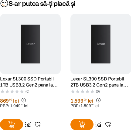
S-ar putea să-ți placă și
Lexar SL300 SSD Portabil
Lexar SL300 SSD Portabil
1TB USB3.2 Gen2 pana la
2TB USB3.2 Gen2 pana la
R1050/W1000
R1050/W1000
(0)
(0)
869
lei
1
.
599
lei
90
00
PRP:
1
.
049
lei
PRP:
1
.
809
lei
90
99