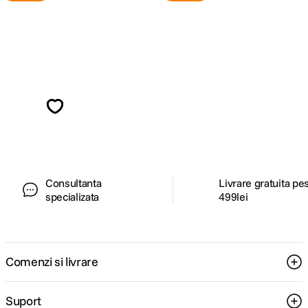
Alatura-te comunitatii creatorilor
Descopera inspiratie, recomandari utile,
ghiduri foto-video si oferte pregatite special
pentru tine.
Consultanta
Livrare gratuita pe
specializata
499lei
Comenzi si livrare
Suport