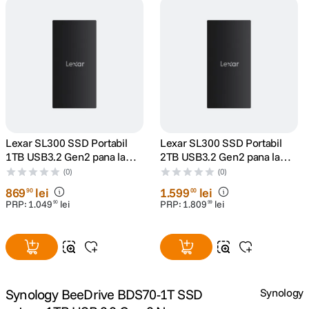
canon sx740 hs
5
.
lavaliera
6
.
sony fx
7
.
card memorie
8
.
Lexar SL300 SSD Portabil
Lexar SL300 SSD Portabil
1TB USB3.2 Gen2 pana la
2TB USB3.2 Gen2 pana la
dji mic mini
9
.
R1050/W1000
R1050/W1000
(0)
(0)
869
lei
1
.
599
lei
90
00
dji osmo
10
.
PRP:
1
.
049
lei
PRP:
1
.
809
lei
90
99
Synology BeeDrive BDS70-1T SSD
Synology