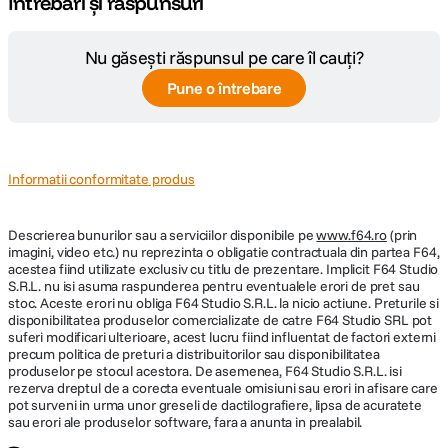
Întrebări și răspunsuri
Nu găsești răspunsul pe care îl cauți?
Pune o întrebare
Informatii conformitate produs
Descrierea bunurilor sau a serviciilor disponibile pe
www.f64.ro
(prin
imagini, video etc.) nu reprezinta o obligatie contractuala din partea F64,
acestea fiind utilizate exclusiv cu titlu de prezentare. Implicit F64 Studio
S.R.L. nu isi asuma raspunderea pentru eventualele erori de pret sau
stoc. Aceste erori nu obliga F64 Studio S.R.L. la nicio actiune. Preturile si
disponibilitatea produselor comercializate de catre F64 Studio SRL pot
suferi modificari ulterioare, acest lucru fiind influentat de factori externi
precum politica de preturi a distribuitorilor sau disponibilitatea
produselor pe stocul acestora. De asemenea, F64 Studio S.R.L. isi
rezerva dreptul de a corecta eventuale omisiuni sau erori in afisare care
pot surveni in urma unor greseli de dactilografiere, lipsa de acuratete
sau erori ale produselor software, fara a anunta in prealabil.