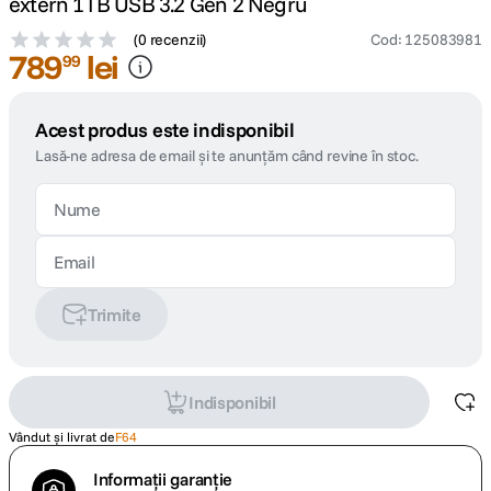
extern 1TB USB 3.2 Gen 2 Negru
(
0 recenzii
)
Cod
:
125083981
789
lei
99
Acest produs este indisponibil
Lasă-ne adresa de email și te anunțăm când revine în stoc.
Trimite
Indisponibil
Vândut și livrat de
F64
Informații garanție