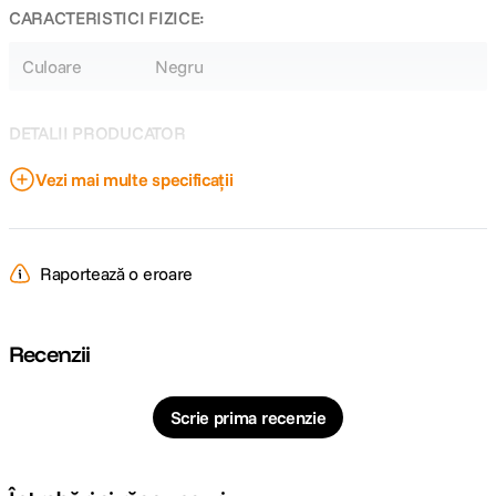
CARACTERISTICI FIZICE:
Culoare
Negru
DETALII PRODUCATOR
Vezi mai multe specificații
Cod producator
BDS70-1T
Raportează o eroare
Recenzii
Scrie prima recenzie