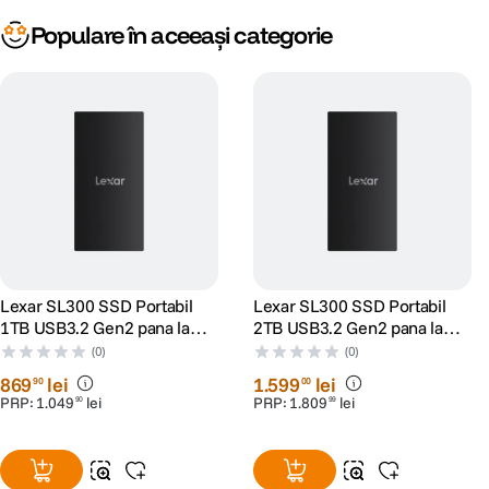
Populare în aceeași categorie
Lexar SL300 SSD Portabil
Lexar SL300 SSD Portabil
1TB USB3.2 Gen2 pana la
2TB USB3.2 Gen2 pana la
R1050/W1000
R1050/W1000
(0)
(0)
869
lei
1
.
599
lei
90
00
PRP:
1
.
049
lei
PRP:
1
.
809
lei
90
99