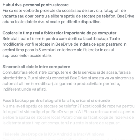
Hubul dvs. personal pentru stocare
Fie ca este vorba de proiecte de scoala sau de serviciu, fotografii de
vacanta sau doar pentru a elibera spatiu de stocare pe telefon, BeeDrive
aduna toate datele dvs. stocate pe diferite dispozitive.
Copiere in timp real a folderelor importante de pe computer
Selectati toate fisierele pentru care doriti sa faceti backup. Toate
modificarile vor fi replicate in BeeDrive de indata ce apar, pastrand in
acelasi timp pana la 5 versiuni anterioare ale fisierelor in cazul
suprascrierilor accidentale.
Sincronizati datele intre computere
Comutati fara efort intre computerele de la serviciu si de acasa, fara sa
pierdeti timp. Pur si simplu conectati BeeDrive si acesta va va sincroniza
automat ultimele modificari, asigurand o productivitate perfecta,
indiferent unde va aflati.
Faceti backup pentru fotografii fara fir, oricand si oriunde
Nu mai aveti spatiu de stocare pe telefon? Faceti copii de rezerva pentru
fotografii si videoclipuri pe BeeDrive prin Wi-Fi sau reteaua mobila pentru
a elibera spatiu de stocare local. Puteti chiar sa faceti copii de rezerva de
la distanta atata timp cat computerul nu este in stare de repaus*.
Fisierele BeeDrop de la iOS/Android la Mac/Windows
Transferati rapid fisiere, fotografii si alt continut pe computer, iar acestea