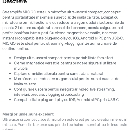
Descriere
Streamplify MIC GO este un microfon ultra-usor si compact, conceput
canon sx740 hs
5
.
pentru portabilitate maxima si sunet clar, de inalta calitate. Echipat cu
microfoane omnidirectionale cu reducere a zgomotului si autonomie de
lavaliera
6
.
pana la 21 de ore cu ajutorul carcasei de incarcare, acesta asigura sunet
profesional fara intreruperi. Cu cleme magnetice versatile, incarcare
instant si compatibilitate plug-and-play cu iOS, Android si PC prin USB-C,
sony fx
7
.
MIC GO este ideal pentru streaming, vlogging, interviuri si creare de
continut online.
card memorie
8
.
Design ultra-usor si compact pentru portabilitate fara efort
Cleme magnetice versatile pentru prindere sigura si utilizare
dji mic mini
multipla
9
.
Captare omnidirectionala pentru sunet clar si natural
Microfoane cu reducere a zgomotului pentru sunet curat si de
dji osmo
10
.
inalta calitate
Configurare usoara pentru inregistrari video, live streaming,
interviuri, predare, vlogging si podcasting
Compatibilitate plug-and-play cu iOS, Android si PC prin USB-C
Mergi oriunde, suna excelent
Ultra-usor si compact, acest microfon este creat pentru creatorii mereu in
miscare. Pune-l in buzunar sau prinde-l pe haine – sunetul tau te insoteste
oriunde.