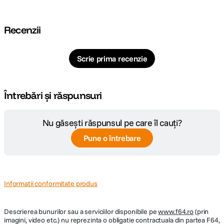
CARACTERISTICI GENERALE:
Recenzii
Alimentare
Acumulator integrat/ Port incarcare USB C
Scrie prima recenzie
DETALII PRODUCATOR
Cod producator
MIC-GO-WL-48-BK
Întrebări și răspunsuri
Nu găsești răspunsul pe care îl cauți?
Pune o întrebare
Informatii conformitate produs
Descrierea bunurilor sau a serviciilor disponibile pe
www.f64.ro
(prin
imagini, video etc.) nu reprezinta o obligatie contractuala din partea F64,