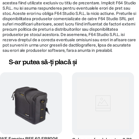
acestea fiind utilizate exclusiv cu titlu de prezentare. Implicit F64 Studio
S.R.L. nu isi asuma raspunderea pentru eventualele erori de pret sau
stoc. Aceste erori nu obliga F64 Studio S.R.L. la nicio actiune. Preturile si
disponibilitatea produselor comercializate de catre F64 Studio SRL pot
suferi modificari ulterioare, acest lucru fiind influentat de factori externi
precum politica de preturi a distribuitorilor sau disponibilitatea
produselor pe stocul acestora. De asemenea, F64 Studio S.R.L. isi
rezerva dreptul de a corecta eventuale omisiuni sau erori in afisare care
pot surveni in urma unor greseli de dactilografiere, lipsa de acuratete
sau erori ale produselor software, fara a anunta in prealabil.
S-ar putea să-ți placă și
WF Fancier BEE 60 FB8006