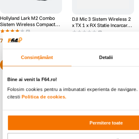
Hollyland Lark M2 Combo
DJI Mic 3 Sistem Wireless 2
Sistem Wireless Compact
x TX 1 x RX Statie Incarcare
Shine Charcoal
400m 32-bit Float Bluetooth
(1)
(0)
769
lei
00
1
.
299
lei
00
Preț anterior:
1
.
469
lei
00
PRP:
1
.
469
lei
00
Consimțământ
Detalii
Bine ai venit la F64.ro!
Folosim cookies pentru a imbunatati experienta de navigare. 
citesti
Politica de cookies.
Alatura-te comunitatii creatorilor
Descopera inspiratie, recomandari utile,
ghiduri foto-video si oferte pregatite special
Permitere toate
pentru tine.