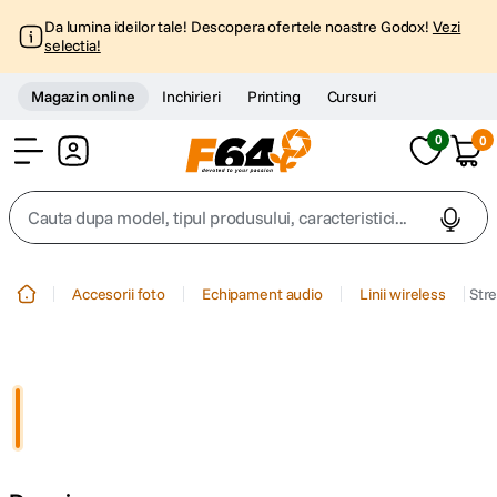
Da lumina ideilor tale! Descopera ofertele noastre Godox!
Vezi
selectia!
Magazin online
Inchirieri
Printing
Cursuri
0
0
Cont
Cauta dupa model, tipul produsului, caracteristici...
Top Cautari
Accesorii foto
Echipament audio
Linii wireless
Str
canon g7x
1
.
trepied
2
.
trepied telefon
3
.
peak design
4
.