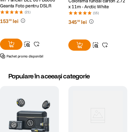
Colorama fundal carton 2.72
Geanta Foto pentru DSLR
x 11m - Arctic White
(21)
(15)
153
lei
00
345
lei
00
Pachet promo disponibil
Populare în aceeași categorie