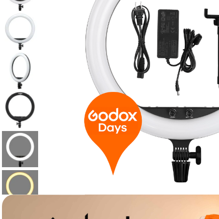
canon sx740 hs
6
.
card memorie
7
.
sony fx
8
.
dji mic mini
9
.
dji osmo pocket 4
10
.