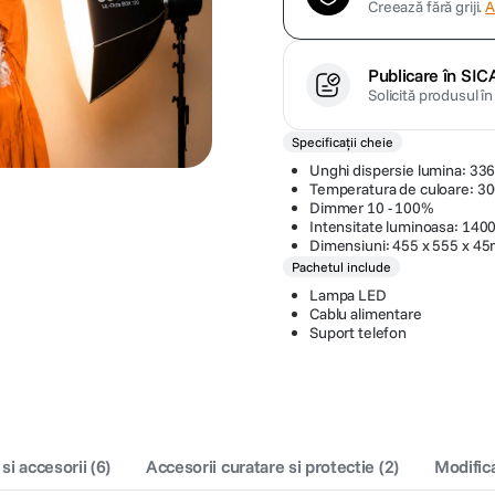
Creează fără griji.
A
Publicare în SIC
Solicită produsul î
Specificații cheie
Unghi dispersie lumina: 336
Temperatura de culoare: 3
Dimmer 10 - 100%
Intensitate luminoasa: 1400
Dimensiuni: 455 x 555 x 4
Pachetul include
Lampa LED
Cablu alimentare
Suport telefon
 si accesorii
(
6
)
Accesorii curatare si protectie
(
2
)
Modific