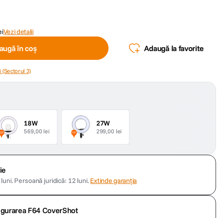
ei
Vezi detalii
augă în coș
Adaugă la favorite
 (Sectorul 3)
18W
27W
569,00 lei
299,00 lei
ie
luni.
Persoană juridică: 12 luni.
Extinde garanția
sigurarea F64 CoverShot