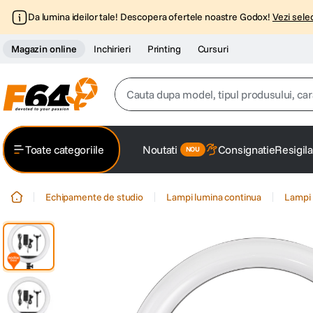
Da lumina ideilor tale! Descopera ofertele noastre Godox!
Vezi selec
Magazin online
Inchirieri
Printing
Cursuri
Cauta dupa model, tipul produsului, caracter
Top Cautari
Toate categoriile
Noutati
Consignatie
Resigila
canon g7x
1
.
Echipamente de studio
Lampi lumina continua
Lampi 
trepied
2
.
trepied telefon
3
.
peak design
4
.
lavaliera
5
.