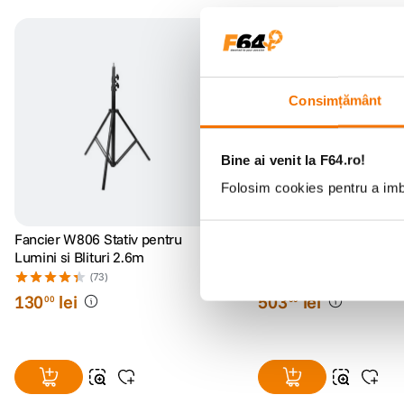
Consimțământ
Bine ai venit la F64.ro!
Folosim cookies pentru a imbu
Fancier W806 Stativ pentru
Stativ 190cm cu Brat 
Lumini si Blituri 2.6m
213cm si Contragreuta
(73)
(0)
130
lei
503
lei
00
00