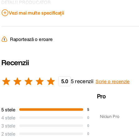
DETALII PRODUCATOR
Vezi mai multe specificații
Cod producator
LR150B
Raportează o eroare
Recenzii
5.0
5 recenzii
Scrie o recenzie
Pro
5 stele
5
Niciun Pro
4 stele
0
3 stele
0
2 stele
0