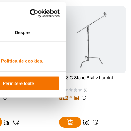
Despre
i
Politica de cookies.
M-3 Stativ cu Brat
CK-3 C-Stand Stativ Lumini
2cm
Permitere toate
(0)
(0)
i
812
lei
00