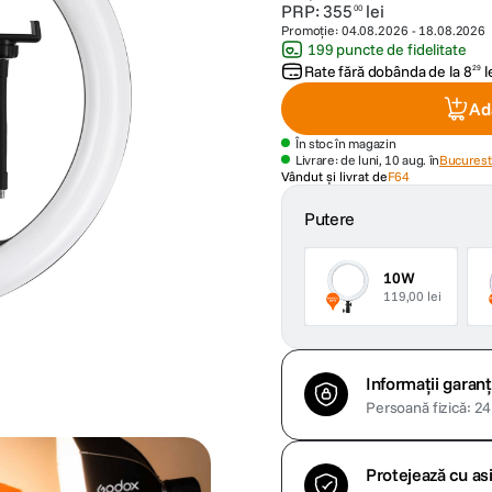
PRP:
355
lei
00
Promoție:
04.08.2026
-
18.08.2026
199 puncte de fidelitate
Rate fără dobânda de la
8
l
29
Ad
În stoc în magazin
Livrare: de luni, 10 aug. în
Bucuresti
Vândut și livrat de
F64
Putere
10W
119,00 lei
Informații garanț
Persoană fizică: 24 
Protejează cu a