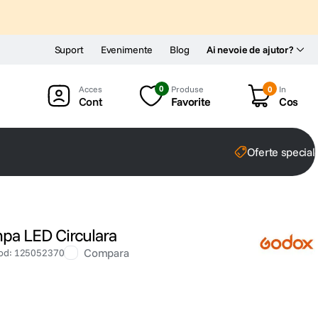
Suport
Evenimente
Blog
Ai nevoie de ajutor?
0
Produse
0
In
Cont
Favorite
Cos
Oferte special
a LED Circulara
Compara
od
:
125052370