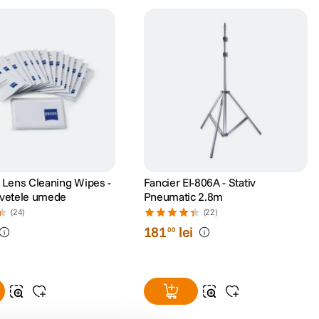
s Lens Cleaning Wipes -
Fancier EI-806A - Stativ
rvetele umede
Pneumatic 2.8m
(24)
(22)
181
lei
00