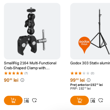
SmallRig 2164 Multi-Functional
Godox 303 Stativ alumi
Crab-Shaped Clamp with
Ballhead Magic Arm
(7)
(2)
90
lei
99
lei
00
00
Preț anterior:
192
lei
00
PRP:
192
lei
00