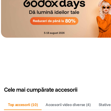
Cele mai cumpărate accesorii
Top accesorii
(
10
)
Accesorii video diverse
(
4
)
Stative