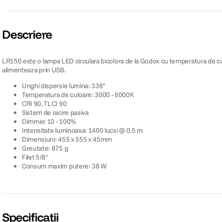
Descriere
LR150 este o lampa LED circulara bicolora de la Godox cu temperatura de culo
alimenteaza prin USB.
Unghi dispersie lumina: 336°
Temperatura de culoare: 3000 - 6000K
CRI 90, TLCI 90
Sistem de racire pasiva
Dimmer 10 - 100%
Intensitate luminoasa: 1400 lucsi @ 0.5 m
Dimensiuni: 455 x 555 x 45mm
Greutate: 875 g
Filet 5/8"
Consum maxim putere: 38 W
Specificații