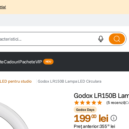
tia!
istici...
te
Cadouri
Pachete
VIP
LED pentru studio
Godox LR150B Lampa LED Circulara
Godox LR150B Lamp
(
5 recenzii
)
C
Godox Days
199
lei
00
Preț anterior:
355
lei
00