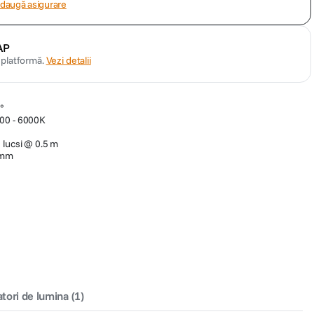
daugă asigurare
AP
n platformă.
Vezi detalii
°
000 - 6000K
 lucsi @ 0.5 m
5mm
atori de lumina
(
1
)