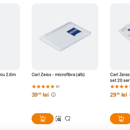
niu 2.6m
Carl Zeiss - microfibra (alb)
Carl Zeis
set 20 se
(6)
39
lei
29
lei
90
90