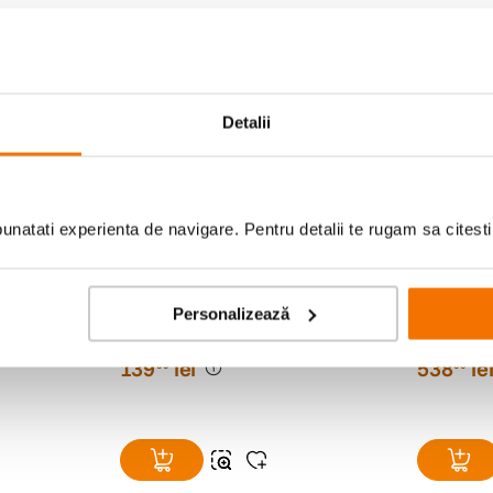
Detalii
natati experienta de navigare. Pentru detalii te rugam sa citest
Boom
SmallRig Super Clamp
Dynaphos 
te
Boom 49
Personalizează
(0)
139
lei
538
le
00
00