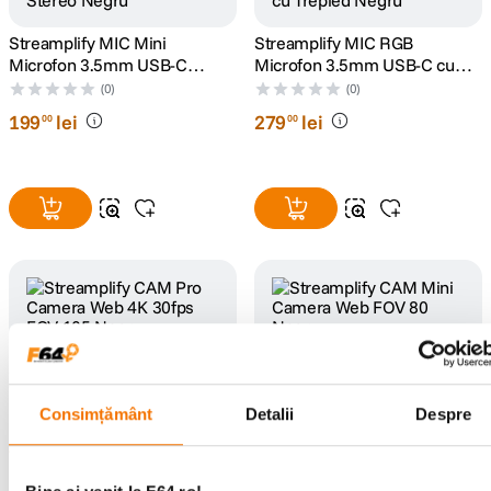
Streamplify MIC Mini
Streamplify MIC RGB
Microfon 3.5mm USB-C
Microfon 3.5mm USB-C cu
Stereo Negru
Trepied Negru
(0)
(0)
199
lei
279
lei
00
00
Streamplify CAM Pro Camera
Streamplify CAM Mini Camera
Web 4K 30fps FOV 105 Negru
Web FOV 80 Negru
Consimțământ
Detalii
Despre
(0)
(0)
449
lei
199
lei
00
00