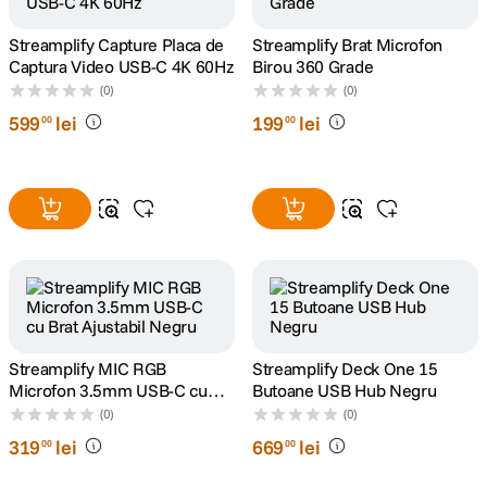
Streamplify Capture Placa de
Streamplify Brat Microfon
canon sx740 hs
5
.
Captura Video USB-C 4K 60Hz
Birou 360 Grade
(0)
(0)
lavaliera
6
.
599
lei
199
lei
00
00
card memorie
7
.
ulanzi
8
.
insta 360
9
.
godox
10
.
Streamplify MIC RGB
Streamplify Deck One 15
Microfon 3.5mm USB-C cu
Butoane USB Hub Negru
Brat Ajustabil Negru
(0)
(0)
319
lei
669
lei
00
00