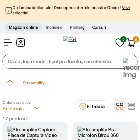
Da lumina ideilor tale! Descopera ofertele noastre Godox!
Vezi
selectia!
Magazin online
Inchirieri
Printing
Cursuri
0
0
Cont
Cauta dupa model, tipul produsului, caracteristici...
Top Cautari
Streamplify
canon g7x
1
.
Ordoneaza dupa
Filtreaza
trepied
Relevanta
2
.
17
produse
trepied telefon
3
.
peak design
4
.