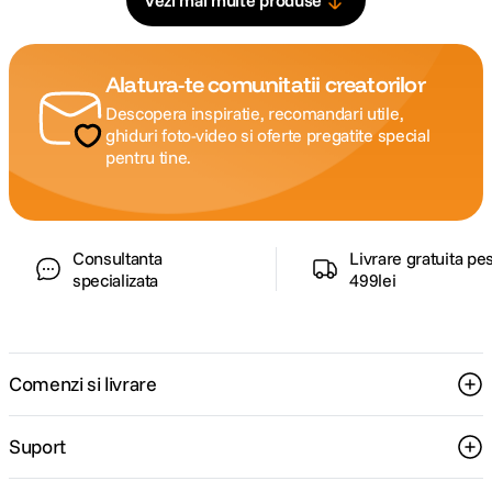
Vezi mai multe produse
Alatura-te comunitatii creatorilor
Descopera inspiratie, recomandari utile,
ghiduri foto-video si oferte pregatite special
pentru tine.
Consultanta
Livrare gratuita pe
specializata
499lei
Comenzi si livrare
Suport