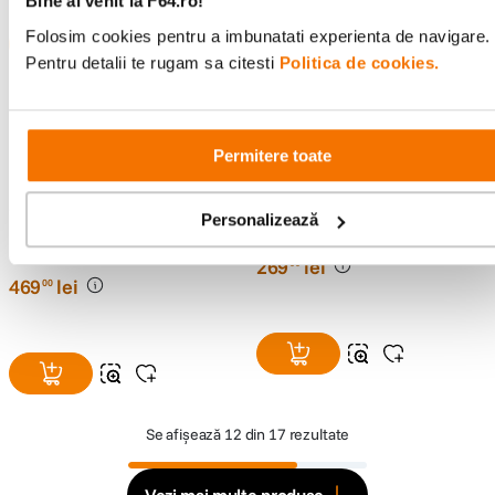
Bine ai venit la F64.ro!
Folosim cookies pentru a imbunatati experienta de navigare.
Pentru detalii te rugam sa citesti
Politica de cookies.
Permitere toate
Streamplify MIC Go Wireless
Streamplify MIC Pro RGB
USB-C Negru
Personalizează
Microfon 3.5mm USB-C
(0)
Stereo Negru
(0)
269
lei
00
469
lei
00
Se afișează
12 din 17 rezultate