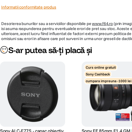
Informatii conformitate produs
Descrierea bunurilor sau a serviciilor disponibile pe
www.f64.ro
(prin imagi
isi asuma raspunderea pentru eventualele erori de pret sau stoc. Aceste ero
ulterioare, acest lucru fiind influentat de factori externi precum politica 
omisiuni sau erori in afisare care pot surveni in urma unor greseli de dactil
S-ar putea să-ți placă și
Curs online gratuit
Sony Cashback
cumpara impreuna -1000 lei
unt obiective
Sony ALC-F77S - capac obiectiv
Sony FE 85mm F1.4 GM I