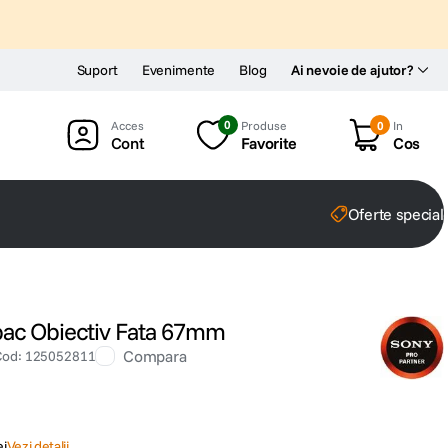
Suport
Evenimente
Blog
Ai nevoie de ajutor?
0
Produse
0
In
Cont
Favorite
Cos
Oferte special
ac Obiectiv Fata 67mm
Compara
Cod
:
125052811
ei
Vezi detalii