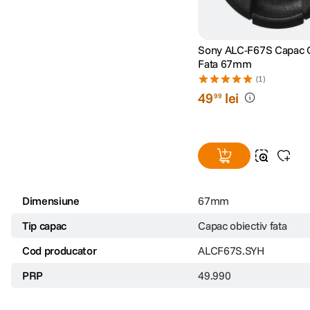
Sony ALC-F67S Capac O
Fata 67mm
(1)
49
lei
99
Dimensiune
67mm
Tip capac
Capac obiectiv fata
Cod producator
ALCF67S.SYH
PRP
49.990