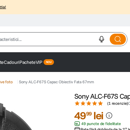
tia!
istici...
te
Cadouri
Pachete
VIP
ve foto
Sony ALC-F67S Capac Obiectiv Fata 67mm
Sony ALC-F67S Cap
(
1 recenzie
)
49
lei
99
49 puncte de fidelitate
Rate fără dobânda de la
2
l
08