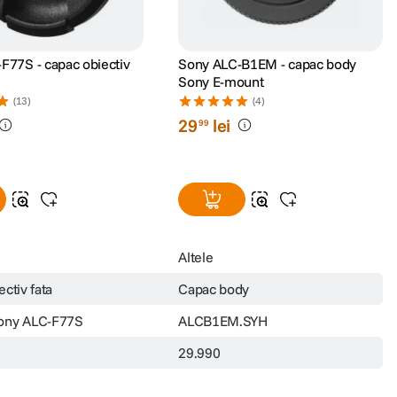
F77S - capac obiectiv
Sony ALC-B1EM - capac body
Sony E-mount
(13)
(4)
29
lei
99
Altele
ctiv fata
Capac body
ony ALC-F77S
ALCB1EM.SYH
29.990