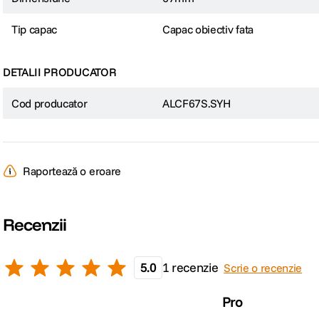
Tip capac
Capac obiectiv fata
DETALII PRODUCATOR
Cod producator
ALCF67S.SYH
Raportează o eroare
Recenzii
5.0
1 recenzie
Scrie o recenzie
Pro