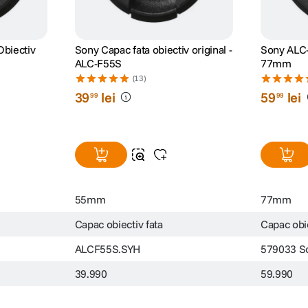
biectiv
Sony Capac fata obiectiv original -
Sony ALC-
ALC-F55S
77mm
(13)
39
lei
59
lei
99
99
55mm
77mm
Capac obiectiv fata
Capac obie
ALCF55S.SYH
579033 S
39.990
59.990