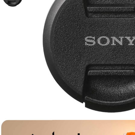
lavaliera
6
.
card memorie
7
.
dji mic mini
8
.
dji osmo
9
.
insta 360
10
.