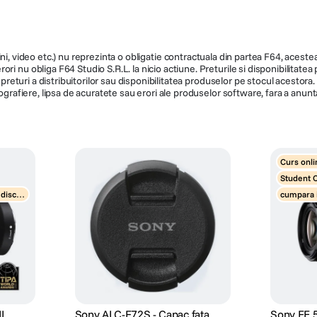
ni, video etc.) nu reprezinta o obligatie contractuala din partea F64, acestea 
ri nu obliga F64 Studio S.R.L. la nicio actiune. Preturile si disponibilitate
de preturi a distribuitorilor sau disponibilitatea produselor pe stocul acesto
ografiere, lipsa de acuratete sau erori ale produselor software, fara a anunta
Curs onli
Student 
 disco
cumpara 
unt obiec
I
Sony ALC-F72S - Capac fata,
Sony FE