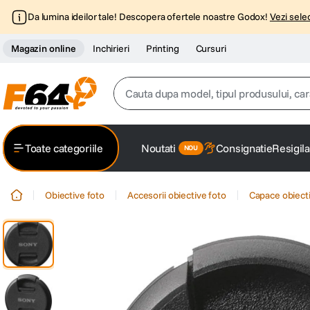
Da lumina ideilor tale! Descopera ofertele noastre Godox!
Vezi selec
Magazin online
Inchirieri
Printing
Cursuri
Cauta dupa model, tipul produsului, caracter
Top Cautari
Toate categoriile
Noutati
Consignatie
Resigila
canon g7x
1
.
Obiective foto
Accesorii obiective foto
Capace obiecti
trepied
2
.
trepied telefon
3
.
peak design
4
.
canon sx740 hs
5
.