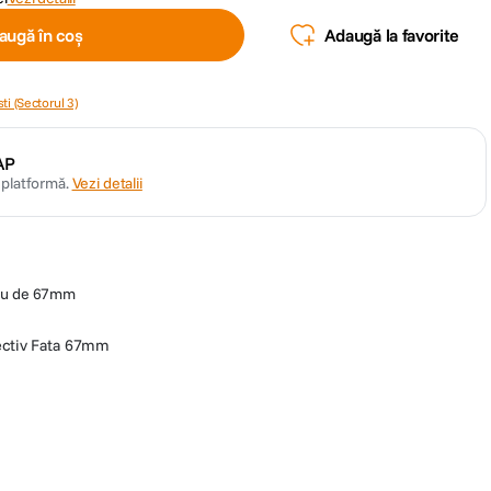
augă în coș
Adaugă la favorite
ti (Sectorul 3)
AP
n platformă.
Vezi detalii
tru de 67mm
ectiv Fata 67mm