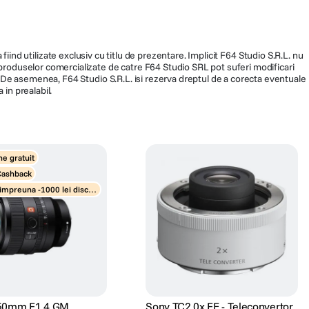
fiind utilizate exclusiv cu titlu de prezentare. Implicit F64 Studio S.R.L. nu
a produselor comercializate de catre F64 Studio SRL pot suferi modificari
ra. De asemenea, F64 Studio S.R.L. isi rezerva dreptul de a corecta eventuale
 in prealabil.
ne gratuit
Cashback
impreuna -1000 lei disco
tive
 50mm F1.4 GM
Sony TC2.0x FE - Teleconvertor