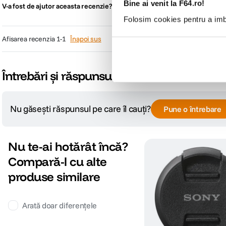
Bine ai venit la F64.ro!
Raporteaza rece
0
0
V-a fost de ajutor aceasta recenzie?
Folosim cookies pentru a imbu
afisarea recenzia
1-1
Înapoi sus
Întrebări și răspunsuri
Nu găsești răspunsul pe care îl cauți?
Pune o întrebare
Nu te-ai hotărât încă?
Compară-l cu alte
produse similare
Arată doar diferențele