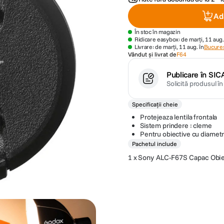
Ad
În stoc în magazin
Ridicare easybox: de marți, 11 aug.
Livrare: de marți, 11 aug. în
Bucures
Vândut și livrat de
F64
Publicare în SIC
Solicită produsul î
Specificații cheie
Protejeaza lentila frontala
Sistem prindere : cleme
Pentru obiective cu diame
Pachetul include
1 x
Sony ALC-F67S Capac Obi