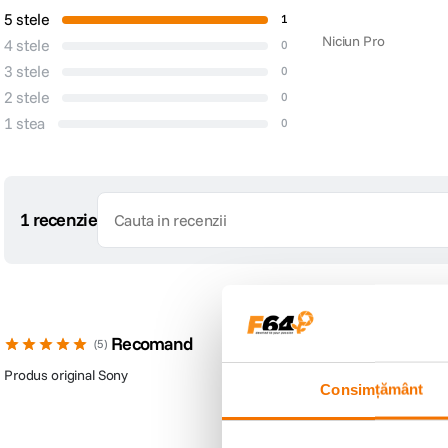
5 stele
1
Niciun Pro
4 stele
0
3 stele
0
2 stele
0
1 stea
0
1 recenzie
Recomand
5
Produs original Sony
Consimțământ