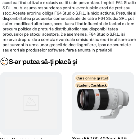
acestea fiind utilizate exclusiv cu titlu de prezentare. Implicit F64 Studio
S.R.L. nu isi asuma raspunderea pentru eventualele erori de pret sau
stoc. Aceste erori nu obliga F64 Studio S.R.L. la nicio actiune. Preturile si
disponibilitatea produselor comercializate de catre F64 Studio SRL pot
suferi modificari ulterioare, acest lucru fiind influentat de factori externi
precum politica de preturi a distribuitorilor sau disponibilitatea
produselor pe stocul acestora. De asemenea, F64 Studio S.R.L. isi
rezerva dreptul de a corecta eventuale omisiuni sau erori in afisare care
pot surveni in urma unor greseli de dactilografiere, lipsa de acuratete
sau erori ale produselor software, fara a anunta in prealabil.
S-ar putea să-ți placă și
Curs online gratuit
Student Cashback
Sony FE 100-400mm F4.5-