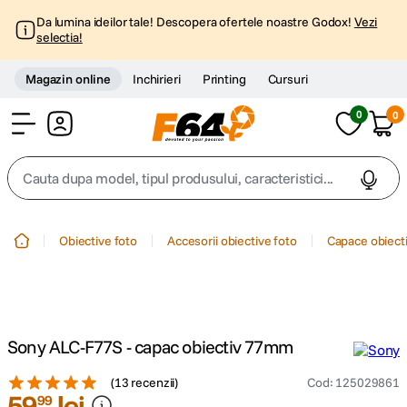
Da lumina ideilor tale! Descopera ofertele noastre Godox!
Vezi
selectia!
Magazin online
Inchirieri
Printing
Cursuri
0
0
Cont
Cauta dupa model, tipul produsului, caracteristici...
Top Cautari
Obiective foto
Accesorii obiective foto
Capace obiecti
canon g7x
1
.
trepied
2
.
Sony ALC-F77S - capac obiectiv 77mm
trepied telefon
3
.
(
13 recenzii
)
Cod
:
125029861
59
lei
99
peak design
4
.