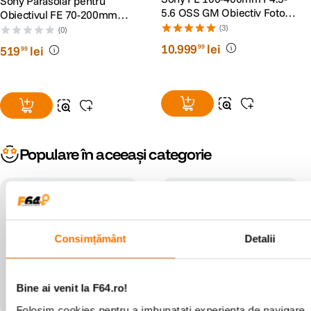
Sony Parasolar pentru
5.6 OSS GM Obiectiv Foto
Obiectivul FE 70-200mm
Mirrorless Montura Sony E
F2.8 GM OSS II
(3)
(0)
10
.
999
lei
99
519
lei
99
Populare în aceeași categorie
Consimțământ
Detalii
Bine ai venit la F64.ro!
Folosim cookies pentru a imbunatati experienta de navigare. P