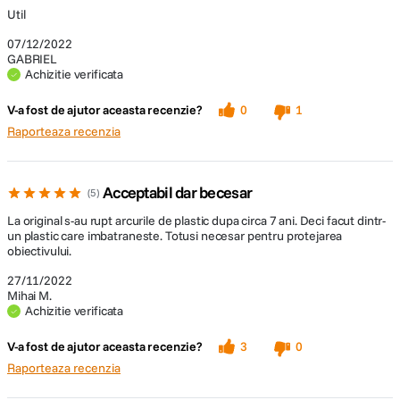
Util
07/12/2022
GABRIEL
Achizitie verificata
V-a fost de ajutor aceasta recenzie?
0
1
Raporteaza recenzia
Acceptabil dar becesar
5
La original s-au rupt arcurile de plastic dupa circa 7 ani. Deci facut dintr-
un plastic care imbatraneste. Totusi necesar pentru protejarea
obiectivului.
27/11/2022
Mihai M.
Achizitie verificata
V-a fost de ajutor aceasta recenzie?
3
0
Raporteaza recenzia