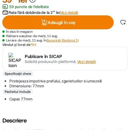
59 puncte de fidelitate
canon sx740 hs
Rate fără dobânda de la
2
lei
Vezi detalii
49
5
.
Adaugă în coș
lavaliera
6
.
În stoc în magazin
Ridicare easybox: de marți, 11 aug.
card memorie
Livrare: de marți, 11 aug. în
Bucuresti (Sectorul 3)
7
.
Vândut și livrat de
F64
dji mic mini
8
.
Publicare în SICAP
Solicită produsul în platformă.
Vezi detalii
dji osmo
9
.
Specificații cheie
Protejeaza impotriva prafului, zgarieturilor si umezelii
insta 360
10
.
Dimensiune: 77mm
Pachetul include
Capac 77mm
Descriere