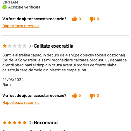
CIPRIAN
Achizitie verificata
V-a fost de ajutor aceasta recenzie?
0
0
Raporteaza recenzia
Calitate execrabila
1
Sunt la al treilea capac, in decurs de 4 ani(pe obiectiv folosit ocazional)
Cei de la Sony trebuie sa.mi reconsidere calitatea produsului, deoarece
clienții pierd bani și timp din cauza acestui produs de foarte slaba
calitate,la care clemele din plastic se crapă subit.
21/08/2024
Rares
V-a fost de ajutor aceasta recenzie?
5
0
Raporteaza recenzia
Recomand
5