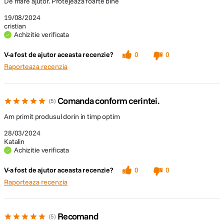
De mare ajutor. Protejeaza foarte bine
19/08/2024
cristian
Achizitie verificata
V-a fost de ajutor aceasta recenzie?
0
0
Raporteaza recenzia
Comanda conform cerintei.
5
Am primit produsul dorin in timp optim
28/03/2024
Katalin
Achizitie verificata
V-a fost de ajutor aceasta recenzie?
0
0
Raporteaza recenzia
Recomand
5