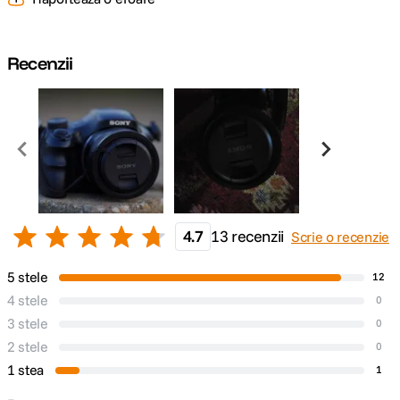
Recenzii
4.7
13 recenzii
Scrie o recenzie
5 stele
12
4 stele
0
3 stele
0
2 stele
0
1 stea
1