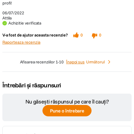
profi!
06/07/2022
Attila
Achizitie verificata
V-a fost de ajutor aceasta recenzie?
0
0
Raporteaza recenzia
afisarea recenziilor
1-10
Înapoi sus
Următorul
Întrebări și răspunsuri
Nu găsești răspunsul pe care îl cauți?
Pune o întrebare