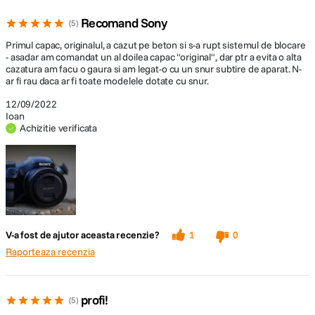
Recomand Sony
5
Primul capac, originalul, a cazut pe beton si s-a rupt sistemul de blocare
- asadar am comandat un al doilea capac "original", dar ptr a evita o alta
cazatura am facu o gaura si am legat-o cu un snur subtire de aparat. N-
ar fi rau daca ar fi toate modelele dotate cu snur.
12/09/2022
Ioan
Achizitie verificata
V-a fost de ajutor aceasta recenzie?
1
0
Raporteaza recenzia
profi!
5