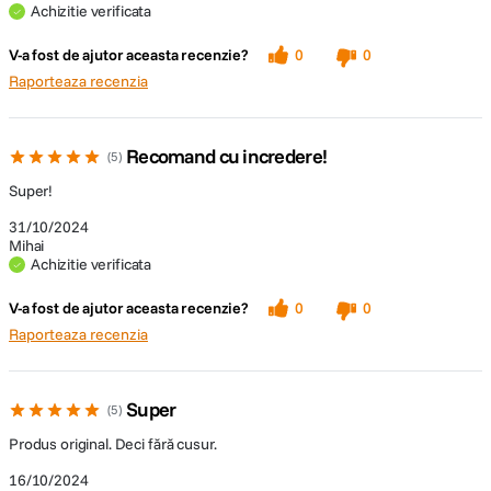
Achizitie verificata
V-a fost de ajutor aceasta recenzie?
0
0
Raporteaza recenzia
Recomand cu incredere!
5
Super!
31/10/2024
Mihai
Achizitie verificata
V-a fost de ajutor aceasta recenzie?
0
0
Raporteaza recenzia
Super
5
Produs original. Deci fără cusur.
16/10/2024