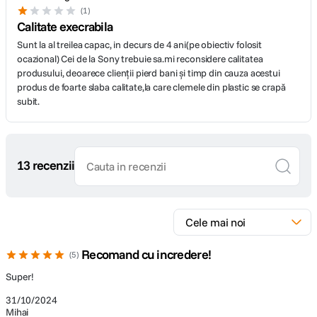
1
Calitate execrabila
Sunt la al treilea capac, in decurs de 4 ani(pe obiectiv folosit
ocazional) Cei de la Sony trebuie sa.mi reconsidere calitatea
produsului, deoarece clienții pierd bani și timp din cauza acestui
produs de foarte slaba calitate,la care clemele din plastic se crapă
subit.
13 recenzii
Recomand cu incredere!
5
Super!
31/10/2024
Mihai