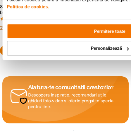
Sony ALC-B1EM - capac
Sony ALC-R1EM - capac
Politica de cookies.
body Sony E-mount
obiectiv spate Sony E-mount
(4)
(2)
29
lei
29
lei
99
99
Permitere toate
Personalizează
Alatura-te comunitatii creatorilor
Descopera inspiratie, recomandari utile,
ghiduri foto-video si oferte pregatite special
pentru tine.