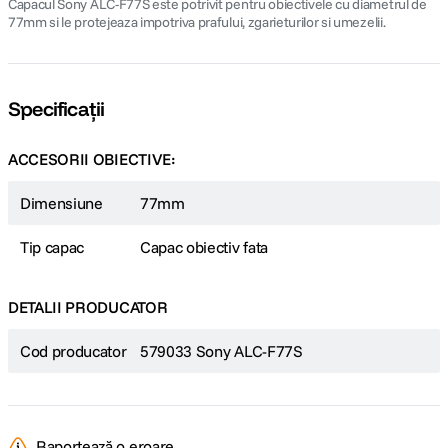
Capacul Sony ALC-F77S este potrivit pentru obiectivele cu diametrul de
77mm si le protejeaza impotriva prafului, zgarieturilor si umezelii.
Specificații
ACCESORII OBIECTIVE:
Dimensiune
77mm
Tip capac
Capac obiectiv fata
DETALII PRODUCATOR
Cod producator
579033 Sony ALC-F77S
Raportează o eroare