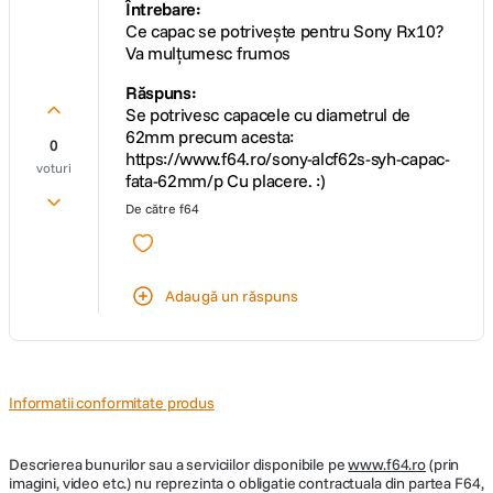
Întrebare:
Ce capac se potrivește pentru Sony Rx10?
Va mulțumesc frumos
Răspuns:
Se potrivesc capacele cu diametrul de
62mm precum acesta:
0
https://www.f64.ro/sony-alcf62s-syh-capac-
voturi
fata-62mm/p Cu placere. :)
De către
f64
Adaugă un răspuns
Informatii conformitate produs
Descrierea bunurilor sau a serviciilor disponibile pe
www.f64.ro
(prin
imagini, video etc.) nu reprezinta o obligatie contractuala din partea F64,