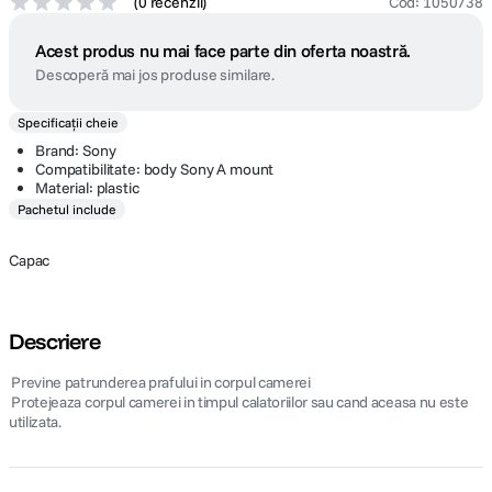
(
0 recenzii
)
Cod
:
1050738
Acest produs nu mai face parte din oferta noastră.
Descoperă mai jos produse similare.
Specificații cheie
Brand: Sony
Compatibilitate: body Sony A mount
Material: plastic
Pachetul include
Capac
Descriere
 Previne patrunderea prafului in corpul camerei
 Protejeaza corpul camerei in timpul calatoriilor sau cand aceasa nu este
utilizata.