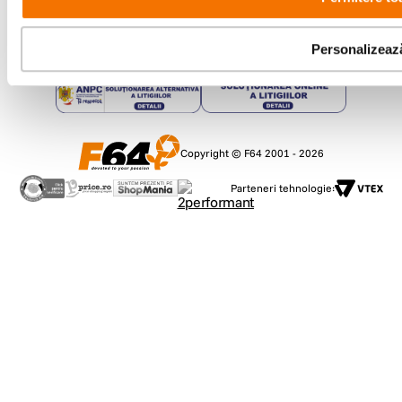
Showroom
Bd-ul Unirii 64, Bucuresti
Personalizeaz
Copyright © F64 2001 - 2026
Parteneri tehnologie: