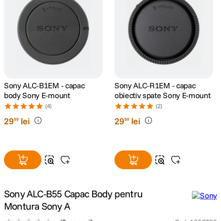
lavaliera
5
.
canon sx740 hs
6
.
card memorie
7
.
Sony ALC-B1EM - capac
Sony ALC-R1EM - capac
sony fx
8
.
body Sony E-mount
obiectiv spate Sony E-mount
(4)
(2)
dji mic mini
9
.
29
lei
29
lei
99
99
dji osmo pocket 4
10
.
Sony ALC-B55 Capac Body pentru
Montura Sony A