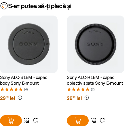
S-ar putea să-ți placă și
Sony ALC-B1EM - capac
Sony ALC-R1EM - capac
body Sony E-mount
obiectiv spate Sony E-mount
(4)
(2)
29
lei
29
lei
99
99