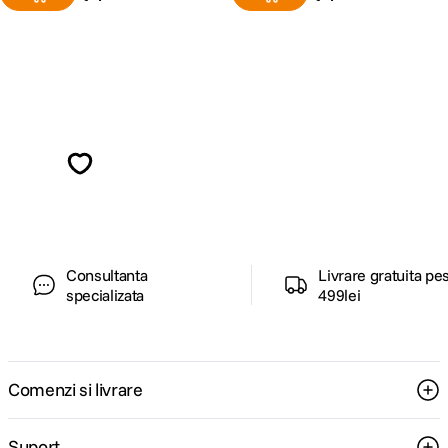
Alatura-te comunitatii creatorilor
Descopera inspiratie, recomandari utile,
ghiduri foto-video si oferte pregatite special
pentru tine.
Consultanta
Livrare gratuita pe
specializata
499lei
Comenzi si livrare
Suport