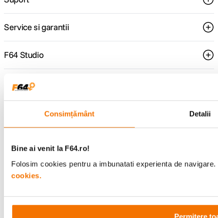
Service si garantii
F64 Studio
Urmareste-ne
Consimțământ
Detalii
Metode de plata
Bine ai venit la F64.ro!
Folosim cookies pentru a imbunatati experienta de navigare. P
cookies.
Comenzi si suport
+40 21 270 0050
Program de lucru
09:00 - 21:00
Permitere to