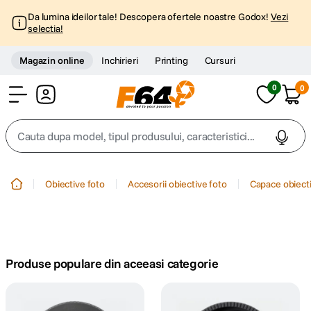
Da lumina ideilor tale! Descopera ofertele noastre Godox!
Vezi
selectia!
Magazin online
Inchirieri
Printing
Cursuri
0
0
Cont
Cauta dupa model, tipul produsului, caracteristici...
Top Cautari
Obiective foto
Accesorii obiective foto
Capace obiecti
canon g7x
1
.
trepied
2
.
Produse populare din aceeasi categorie
trepied telefon
3
.
peak design
4
.