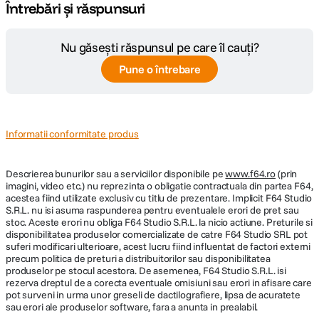
Întrebări și răspunsuri
Nu găsești răspunsul pe care îl cauți?
Pune o întrebare
Informatii conformitate produs
Descrierea bunurilor sau a serviciilor disponibile pe
www.f64.ro
(prin
imagini, video etc.) nu reprezinta o obligatie contractuala din partea F64,
acestea fiind utilizate exclusiv cu titlu de prezentare. Implicit F64 Studio
S.R.L. nu isi asuma raspunderea pentru eventualele erori de pret sau
stoc. Aceste erori nu obliga F64 Studio S.R.L. la nicio actiune. Preturile si
disponibilitatea produselor comercializate de catre F64 Studio SRL pot
suferi modificari ulterioare, acest lucru fiind influentat de factori externi
precum politica de preturi a distribuitorilor sau disponibilitatea
produselor pe stocul acestora. De asemenea, F64 Studio S.R.L. isi
rezerva dreptul de a corecta eventuale omisiuni sau erori in afisare care
pot surveni in urma unor greseli de dactilografiere, lipsa de acuratete
sau erori ale produselor software, fara a anunta in prealabil.