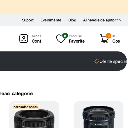
Suport
Evenimente
Blog
Ai nevoie de ajutor?
0
Produse
0
In
Cont
Favorite
Cos
Oferte special
eeasi categorie
parasolar cadou