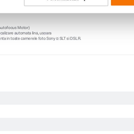
 Autofocus Motor)
alizare automata lina, usoara
enta in toate camerele foto Sony α SLT si DSLR.