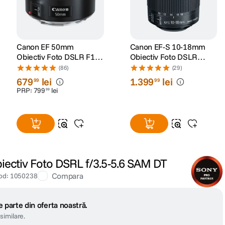
Canon EF 50mm
Canon EF-S 10-18mm
Obiectiv Foto DSLR F1.8
Obiectiv Foto DSLR
STM
F/4.5-5.6 IS STM
(86)
(29)
679
lei
1
.
399
lei
99
99
PRP:
799
lei
99
ectiv Foto DSRL f/3.5-5.6 SAM DT
Compara
od
:
1050238
 parte din oferta noastră.
similare.