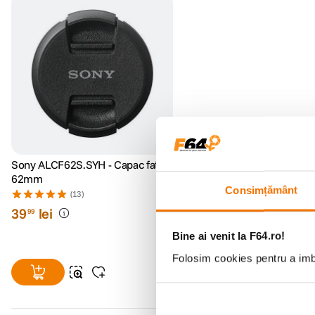
Sony ALCF62S.SYH - Capac fata,
62mm
Consimțământ
(13)
39
lei
99
Bine ai venit la F64.ro!
Folosim cookies pentru a imbu