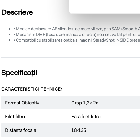
Descriere
• Mod de declansare AF silentios, de mare viteza, prin SAM (Smooth
• Mecanism DMF (focalizare manuala directa) nou dezvoltat pentru foc
• Compatibil cu stabilizarea optica a imaginii SteadyShot INSIDE prez
Specificații
CARACTERISTICI TEHNICE:
Format Obiectiv
Crop 1,3x-2x
Filet filtru
Fara filet filtru
Distanta focala
18-135