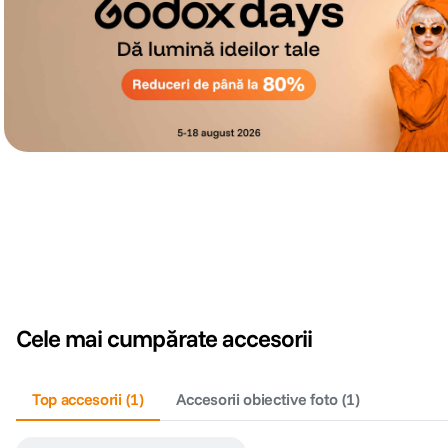
Cele mai cumpărate accesorii
Top accesorii
(
1
)
Accesorii obiective foto
(
1
)