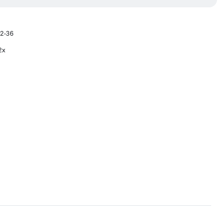
22-36
2x