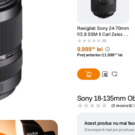
Resigilat: Sony 24-70mm
f/2.8 SSM II Carl Zeiss T*
ZA Alpha A-Mount -
(0)
RS125029116-1
9
.
999
lei
00
Preț anterior:
11
.
999
lei
00
Sony 18-135mm Obi
(
0 recenzii
)
C
Acest produs nu mai face
Descoperă mai jos produse 