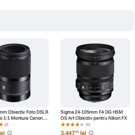
mm Obiectiv Foto DSLR
Sigma 24-105mm F4 DG HSM
o 1:1 Montura Canon
OS Art Obiectiv pentru Nikon FX
(2)
(9)
lei
3
.
447
lei
99