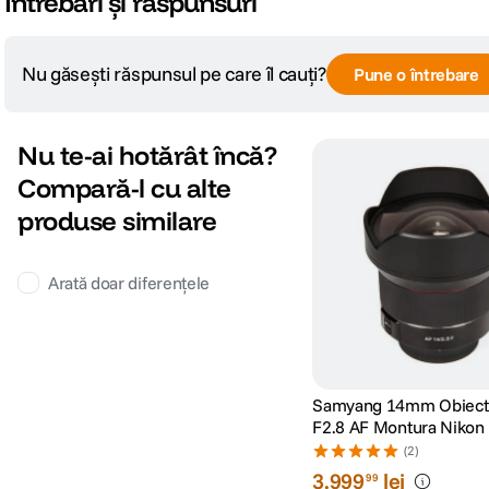
Întrebări și răspunsuri
Nu găsești răspunsul pe care îl cauți?
Pune o întrebare
Nu te-ai hotărât încă?
Compară-l cu alte
produse similare
Arată doar diferențele
Samyang 14mm Obiect
F2.8 AF Montura Nikon
(2)
3
.
999
lei
99