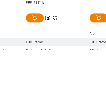
PRP:
799
lei
99
Nu
Full Frame
Full Fram
uri
6 elemente in 5 grupuri
13 elemen
35 cm
25.8 cm
49mm
49mm
50mm
70mm
Nu
Nu
Fix
Fix
ni, video etc.) nu reprezinta o obligatie contractuala din partea F64, acestea 