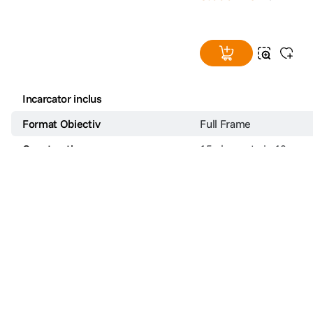
Incarcator inclus
Format Obiectiv
Full Frame
Constructie
15 elemente in 10 grup
Distanta minima de focus
0.2m
Filet filtru
Fara filet filtru
Vezi toate specificațiile
14mm
Distanta focala
Stabilizare de imagine
Nu
Informatii conformitate produs
Obiectiv Fix / Zoom
Fix
Descrierea bunurilor sau a serviciilor disponibile pe
www.f64.ro
(prin imagi