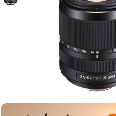
lavaliera
6
.
ulanzi
7
.
godox
8
.
card memorie
9
.
nou
10
.