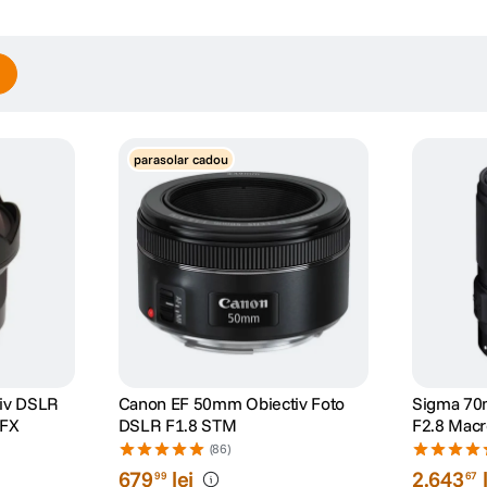
parasolar cadou
iv DSLR
Canon EF 50mm Obiectiv Foto
Sigma 70
 FX
DSLR F1.8 STM
F2.8 Macr
EF
(86)
679
lei
2
.
643
99
67