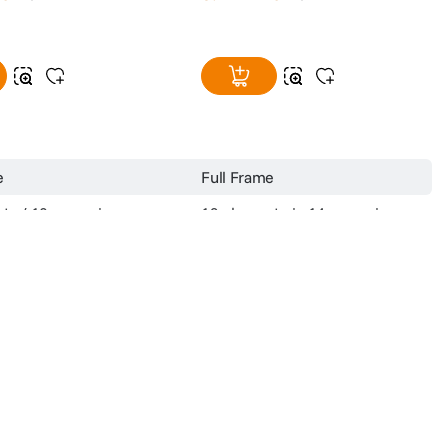
e
Full Frame
te / 10 grupuri
19 elemente in 14 grupuri
-
82mm
24-105mm ( 36-157.5mm in
format APS-C)
Da
Zoom
fiind utilizate exclusiv cu titlu de prezentare. Implicit F64 Studio S.R.L. nu