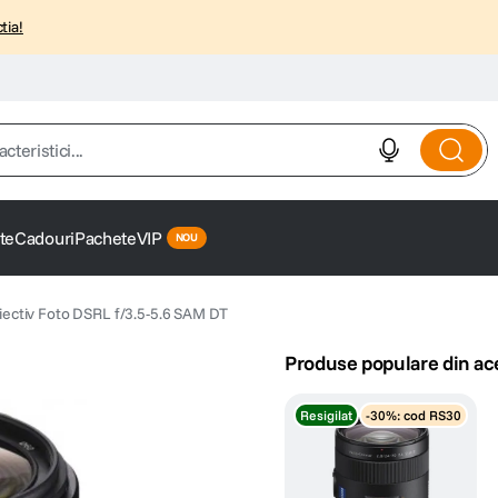
tia!
istici...
te
Cadouri
Pachete
VIP
ctiv Foto DSRL f/3.5-5.6 SAM DT
Produse populare din ac
Resigilat
-30%: cod RS30