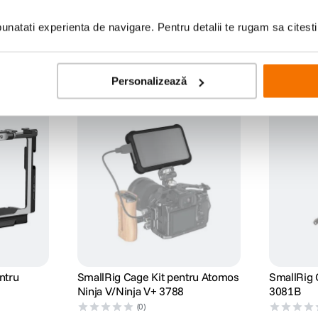
natati experienta de navigare. Pentru detalii te rugam sa citest
Personalizează
ntru
SmallRig Cage Kit pentru Atomos
SmallRig 
Ninja V/Ninja V+ 3788
3081B
(0)