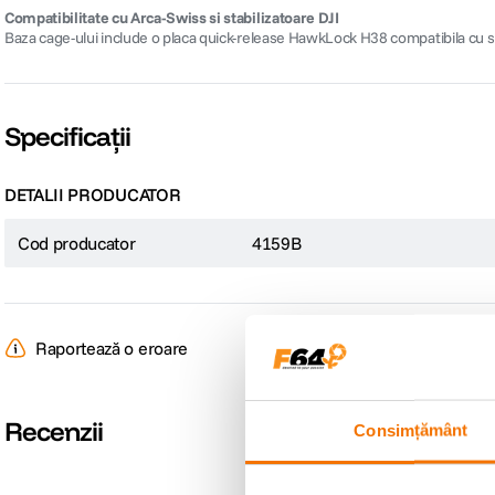
Compatibilitate cu Arca-Swiss si stabilizatoare DJI
Baza cage-ului include o placa quick-release HawkLock H38 compatibila cu siste
Specificații
DETALII PRODUCATOR
Cod producator
4159B
Raportează o eroare
Recenzii
Consimțământ