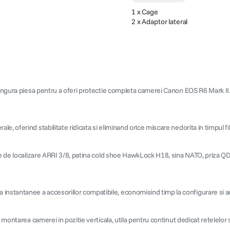
1 x Cage
2 x Adaptor lateral
 singura piesa pentru a oferi protectie completa camerei Canon EOS R6 Mark II
, oferind stabilitate ridicata si eliminand orice miscare nedorita in timpul fil
cte de localizare ARRI 3/8, patina cold shoe HawkLock H18, sina NATO, priza QD
nstantanee a accesoriilor compatibile, economisind timp la configurare si a
 montarea camerei in pozitie verticala, utila pentru continut dedicat retelelor