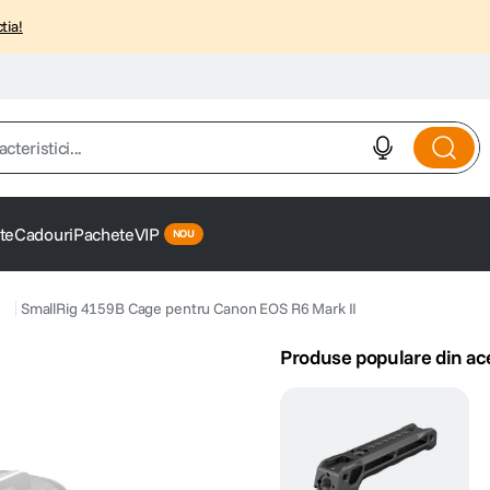
tia!
istici...
te
Cadouri
Pachete
VIP
SmallRig 4159B Cage pentru Canon EOS R6 Mark II
Produse populare din ac