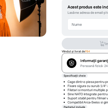
Acest produs este ind
Lasă-ne adresa de email și 
I
Vândut și livrat de
F64
Informații garanț
Persoană fizică: 24 
Specificații cheie
Cage dintr-o piesa pentru p
Fixare sigura cu surub 1/4"-
Filetari si monturi multiple 
Sine NATO integrate pentru 
Suport stabil pentru filmari 
Compatibil Arca-Swiss si gi
Pachetul include