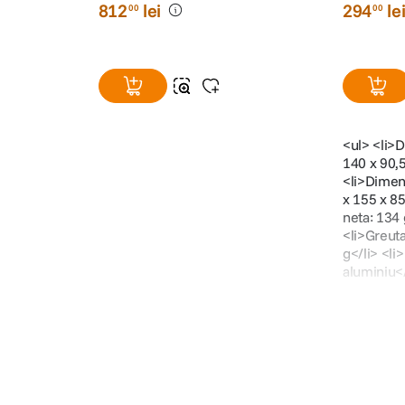
812
lei
294
le
00
00
<ul> <li>
140 x 90,
<li>Dimen
x 155 x 8
neta: 134 
<li>Greut
g</li> <li>
aluminiu</
3788
3081B
812
294