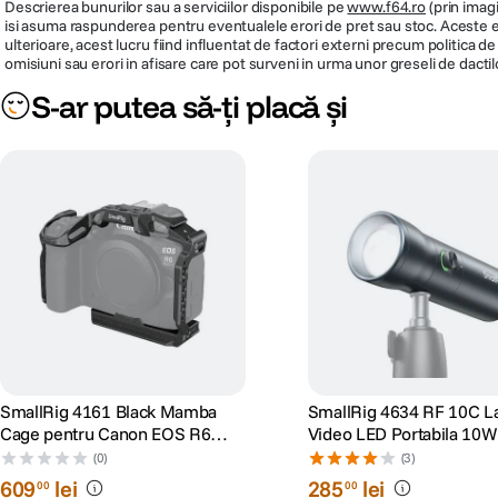
Descrierea bunurilor sau a serviciilor disponibile pe
www.f64.ro
(prin imagi
isi asuma raspunderea pentru eventualele erori de pret sau stoc. Aceste ero
ulterioare, acest lucru fiind influentat de factori externi precum politica 
omisiuni sau erori in afisare care pot surveni in urma unor greseli de dactil
S-ar putea să-ți placă și
SmallRig 4161 Black Mamba
SmallRig 4634 RF 10C 
Cage pentru Canon EOS R6
Video LED Portabila 10W
Mark II
Focus Ajustabil 10°-60°
(0)
(3)
609
lei
285
lei
00
00