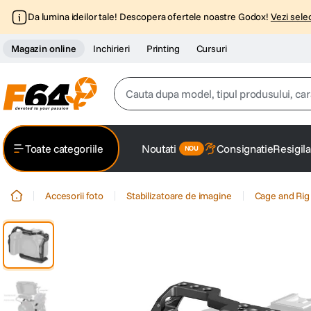
Da lumina ideilor tale! Descopera ofertele noastre Godox!
Vezi selec
Magazin online
Inchirieri
Printing
Cursuri
Cauta dupa model, tipul produsului, caracter
Top Cautari
Toate categoriile
Noutati
Consignatie
Resigila
canon g7x
1
.
Accesorii foto
Stabilizatoare de imagine
Cage and Rig
trepied
2
.
trepied telefon
3
.
peak design
4
.
canon sx740 hs
5
.