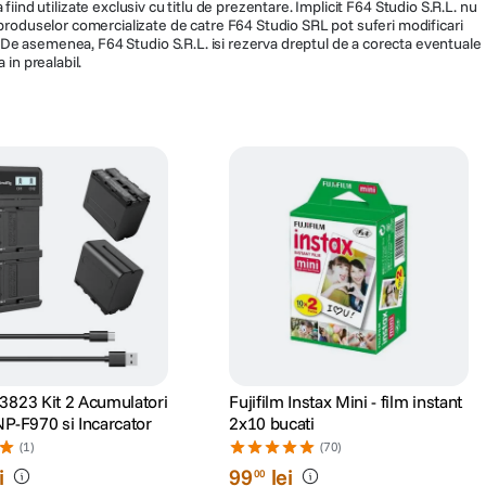
fiind utilizate exclusiv cu titlu de prezentare. Implicit F64 Studio S.R.L. nu
a produselor comercializate de catre F64 Studio SRL pot suferi modificari
ra. De asemenea, F64 Studio S.R.L. isi rezerva dreptul de a corecta eventuale
 in prealabil.
3823 Kit 2 Acumulatori
Fujifilm Instax Mini - film instant
NP-F970 si Incarcator
2x10 bucati
(1)
(70)
i
99
lei
00