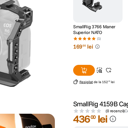
SmallRig 3766 Maner
Superior NATO
(1)
169
lei
00
Resigilat
de la
152
lei
10
SmallRig 4159B Ca
(
0 recenzii
)
C
436
lei
00