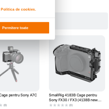
i
Politica de cookies.
Permitere toate
Cage pentru Sony A7C
SmallRig 4183B Cage pentru
Sony FX30 / FX3 (4138B new
version)
(0)
(0)