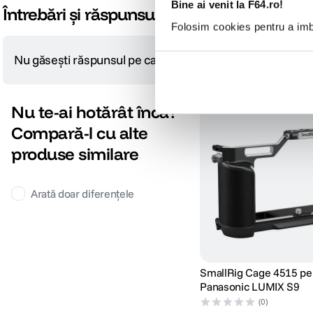
Bine ai venit la F64.ro!
Întrebări și răspunsuri
Folosim cookies pentru a imbu
Nu găsești răspunsul pe care îl cauți?
Pune o întrebare
Nu te-ai hotărât încă?
Compară-l cu alte
produse similare
Arată doar diferențele
SmallRig Cage 4515 pe
Panasonic LUMIX S9
(0)