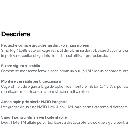
Descriere
Protectie completa cu design dintr-o singura piesa
SmallRig 4159B este un cage realizat din aluminiu durabil, proiectat dintr-o
impotriva socurilor si zgarieturilor in timpul utilizarii profesionale.
Fixare sigura si stabila
Camera se monteaza ferm in cage printr-un surub 1/4 si doua adaptoare laterale
Montare versatila pentru accesorii
Cage-ul include o gama larga de optiuni de montare: filetari 1/4 si 3/8, pun
monitoare, microfoane, manere si transmisii wireless.
Acces rapid prin sinele NATO integrate
Integreaza doua sine NATO HawkLock H21 care permit atasarea si detasarea i
Suport pentru filmari verticale stabile
Doua filete 1/4 aflate pe partea laterala dreapta ofera o solutie sigura pentru