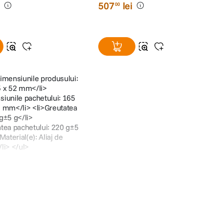
i
507
lei
00
Dimensiunile produsului:
5 x 52 mm</li>
siunile pachetului: 165
5 mm</li> <li>Greutatea
g±5 g</li>
atea pachetului: 220 g±5
Material(e): Aliaj de
li> </ul>
4183B
507