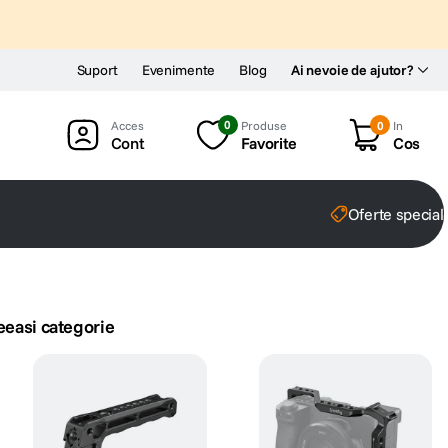
Suport
Evenimente
Blog
Ai nevoie de ajutor?
0
Produse
0
In
Cont
Favorite
Cos
Oferte special
eeasi categorie