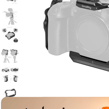
lavaliera
6
.
sony fx
7
.
card memorie
8
.
dji mic mini
9
.
dji osmo
10
.