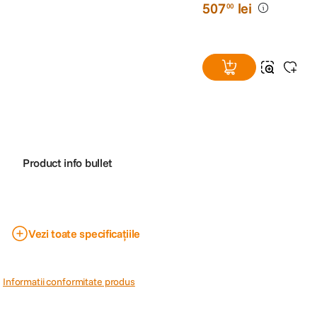
507
lei
00
Product info bullet
Vezi toate specificațiile
Cod producator
4515
PRP
507
Informatii conformitate produs