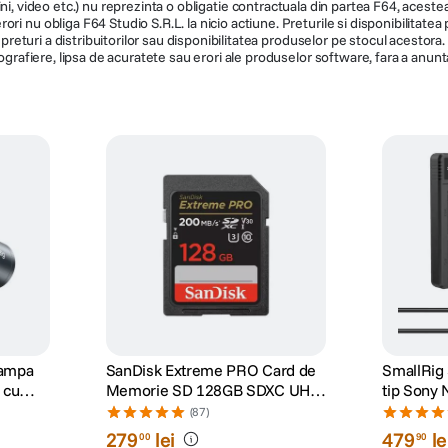
ni, video etc.) nu reprezinta o obligatie contractuala din partea F64, acestea 
ri nu obliga F64 Studio S.R.L. la nicio actiune. Preturile si disponibilitate
de preturi a distribuitorilor sau disponibilitatea produselor pe stocul acesto
ografiere, lipsa de acuratete sau erori ale produselor software, fara a anunta
Lampa
SanDisk Extreme PRO Card de
SmallRig 
 cu
Memorie SD 128GB SDXC UHS-
tip Sony 
I Class 10 U3 V30 + 2 Ani
(87)
RescuePRO Deluxe
279
lei
479
le
00
90