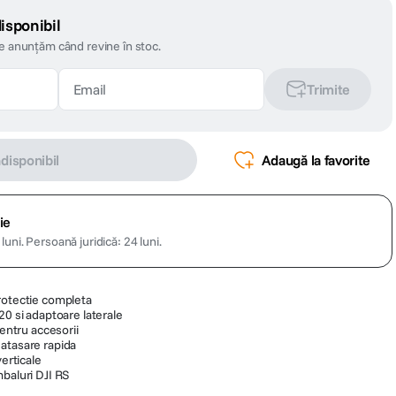
isponibil
te anunțăm când revine în stoc.
Trimite
ndisponibil
Adaugă la favorite
ie
luni.
Persoană juridică: 24 luni.
rotectie completa
20 si adaptoare laterale
pentru accesorii
atasare rapida
verticale
mbaluri DJI RS