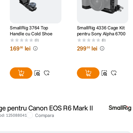
SmallRig 3764 Top
SmallRig 4336 Cage Kit
Handle cu Cold Shoe
pentru Sony Alpha 6700
(0)
(0)
169
lei
299
lei
00
00
ge pentru Canon EOS R6 Mark II
Compara
od
:
125088041