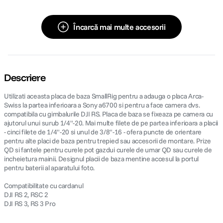
Încarcă mai multe accesorii
Descriere
Utilizati aceasta placa de baza SmallRig pentru a adauga o placa Arca-
Swiss la partea inferioara a Sony a6700 si pentru a face camera dvs.
compatibila cu gimbalurile DJI RS. Placa de baza se fixeaza pe camera cu
ajutorul unui surub 1/4"-20. Mai multe filete de pe partea inferioara a placii
- cinci filete de 1/4"-20 si unul de 3/8"-16 - ofera puncte de orientare
pentru alte placi de baza pentru trepied sau accesorii de montare. Prize
QD si fantele pentru curele pot gazdui curele de umar QD sau curele de
incheietura mainii. Designul placii de baza mentine accesul la portul
pentru baterii al aparatului foto.
Compatibilitate cu cardanul
DJI RS 2, RSC 2
DJI RS 3, RS 3 Pro