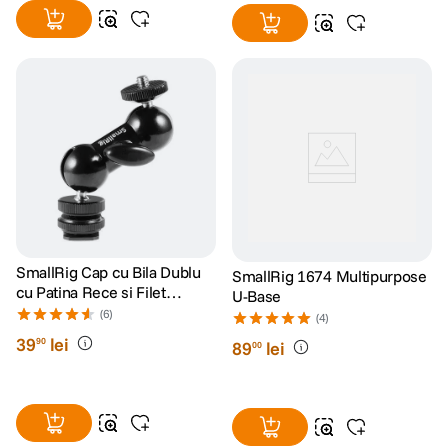
SmallRig Cap cu Bila Dublu
SmallRig 1674 Multipurpose
cu Patina Rece si Filet
U-Base
1/4"-20
(6)
(4)
39
lei
90
89
lei
00