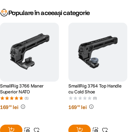
Populare în aceeași categorie
SmallRig 3766 Maner
SmallRig 3764 Top Handle
Superior NATO
cu Cold Shoe
(1)
(0)
169
lei
169
lei
00
00