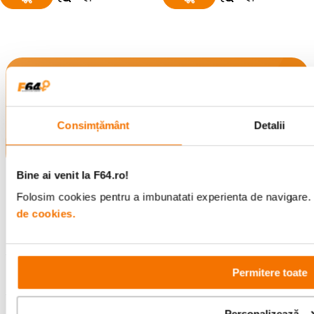
Alatura-te comunitatii creatorilor
Descopera inspiratie, recomandari utile,
ghiduri foto-video si oferte pregatite special
Consimțământ
Detalii
pentru tine.
Bine ai venit la F64.ro!
Consultanta
Livrare gratuita pe
Folosim cookies pentru a imbunatati experienta de navigare. P
specializata
499lei
de cookies.
Comenzi si livrare
Permitere toate
Personalizează