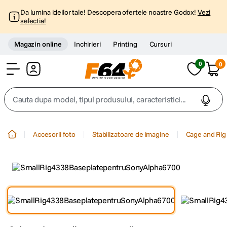
Da lumina ideilor tale! Descopera ofertele noastre Godox!
Vezi
selectia!
Magazin online
Inchirieri
Printing
Cursuri
0
0
Cont
Cauta dupa model, tipul produsului, caracteristici...
Top Cautari
Accesorii foto
Stabilizatoare de imagine
Cage and Rig
canon g7x
1
.
trepied
2
.
trepied telefon
3
.
peak design
4
.