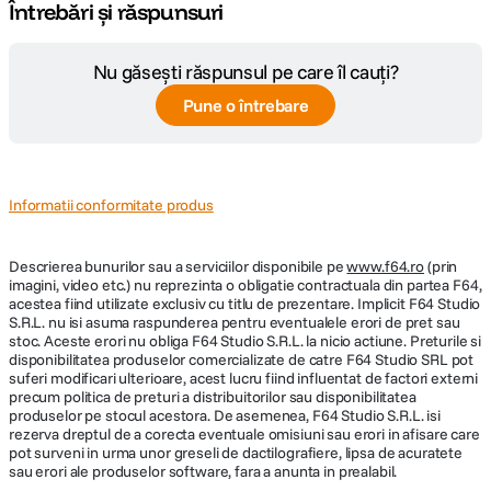
Întrebări și răspunsuri
Nu găsești răspunsul pe care îl cauți?
Pune o întrebare
Informatii conformitate produs
Descrierea bunurilor sau a serviciilor disponibile pe
www.f64.ro
(prin
imagini, video etc.) nu reprezinta o obligatie contractuala din partea F64,
acestea fiind utilizate exclusiv cu titlu de prezentare. Implicit F64 Studio
S.R.L. nu isi asuma raspunderea pentru eventualele erori de pret sau
stoc. Aceste erori nu obliga F64 Studio S.R.L. la nicio actiune. Preturile si
disponibilitatea produselor comercializate de catre F64 Studio SRL pot
suferi modificari ulterioare, acest lucru fiind influentat de factori externi
precum politica de preturi a distribuitorilor sau disponibilitatea
produselor pe stocul acestora. De asemenea, F64 Studio S.R.L. isi
rezerva dreptul de a corecta eventuale omisiuni sau erori in afisare care
pot surveni in urma unor greseli de dactilografiere, lipsa de acuratete
sau erori ale produselor software, fara a anunta in prealabil.