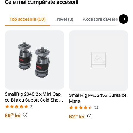
Cele mai cumpărate accesorii
canon sx740 hs
5
.
Top accesorii
(
10
)
Travel
(
3
)
Accesorii diverse
(
1
)
lavaliera
6
.
card memorie
7
.
dji mic mini
8
.
dji osmo
9
.
insta 360
10
.
SmallRig 2948 2 x Mini Cap
SmallRig PAC2456 Curea de
cu Bila cu Suport Cold Shoe
Mana
Detasabil
(1)
(12)
99
lei
00
62
lei
00