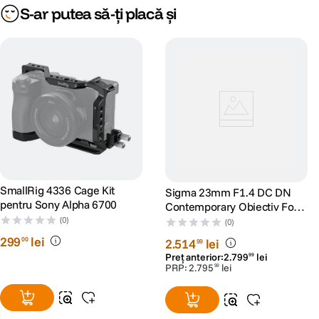
S-ar putea să-ți placă și
SmallRig 4336 Cage Kit
Sigma 23mm F1.4 DC DN
pentru Sony Alpha 6700
Contemporary Obiectiv Foto
Mirrorless Montura Sony E
(0)
(0)
299
lei
00
2
.
514
lei
99
Preț anterior:
2
.
799
lei
99
PRP:
2
.
795
lei
99