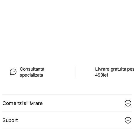
Alatura-te comunitatii creatorilor
Descopera inspiratie, recomandari utile,
ghiduri foto-video si oferte pregatite special
pentru tine.
Consultanta
Livrare gratuita pe
specializata
499lei
Comenzi si livrare
Suport