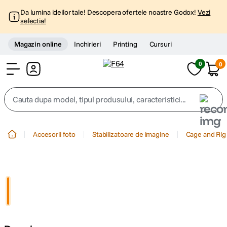
Da lumina ideilor tale! Descopera ofertele noastre Godox!
Vezi
selectia!
Magazin online
Inchirieri
Printing
Cursuri
0
0
Cont
Cauta dupa model, tipul produsului, caracteristici...
Top Cautari
Accesorii foto
Stabilizatoare de imagine
Cage and Rig
canon g7x
1
.
trepied
2
.
trepied telefon
3
.
peak design
4
.