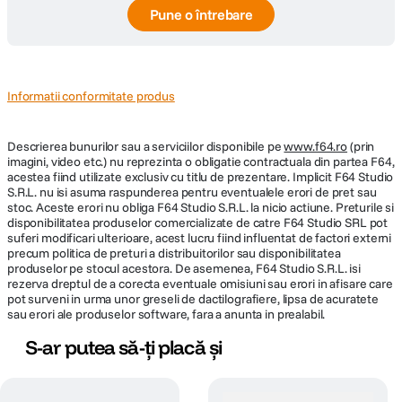
Pune o întrebare
Informatii conformitate produs
Descrierea bunurilor sau a serviciilor disponibile pe
www.f64.ro
(prin
imagini, video etc.) nu reprezinta o obligatie contractuala din partea F64,
acestea fiind utilizate exclusiv cu titlu de prezentare. Implicit F64 Studio
S.R.L. nu isi asuma raspunderea pentru eventualele erori de pret sau
stoc. Aceste erori nu obliga F64 Studio S.R.L. la nicio actiune. Preturile si
disponibilitatea produselor comercializate de catre F64 Studio SRL pot
suferi modificari ulterioare, acest lucru fiind influentat de factori externi
precum politica de preturi a distribuitorilor sau disponibilitatea
produselor pe stocul acestora. De asemenea, F64 Studio S.R.L. isi
rezerva dreptul de a corecta eventuale omisiuni sau erori in afisare care
pot surveni in urma unor greseli de dactilografiere, lipsa de acuratete
sau erori ale produselor software, fara a anunta in prealabil.
S-ar putea să-ți placă și