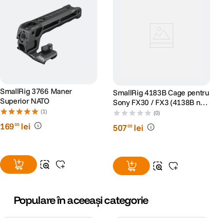
SmallRig 3766 Maner
SmallRig 4183B Cage pentru
Superior NATO
Sony FX30 / FX3 (4138B new
version)
(1)
(0)
169
lei
00
507
lei
00
Populare în aceeași categorie