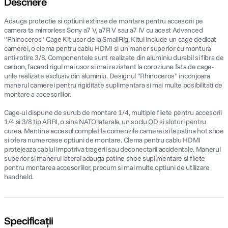
Descriere
Adauga protectie si optiuni extinse de montare pentru accesorii pe
canon sx740 hs
5
.
camera ta mirrorless Sony a7 V, a7R V sau a7 IV cu acest Advanced
"Rhinoceros" Cage Kit usor de la SmallRig. Kitul include un cage dedicat
lavaliera
6
.
camerei, o clema pentru cablu HDMI si un maner superior cu montura
anti-rotire 3/8. Componentele sunt realizate din aluminiu durabil si fibra de
carbon, facand rigul mai usor si mai rezistent la coroziune fata de cage-
godox
7
.
urile realizate exclusiv din aluminiu. Designul "Rhinoceros" inconjoara
manerul camerei pentru rigiditate suplimentara si mai multe posibilitati de
montare a accesoriilor.
ulanzi
8
.
Cage-ul dispune de surub de montare 1/4, multiple filete pentru accesorii
card memorie
9
.
1/4 si 3/8 tip ARRI, o sina NATO laterala, un soclu QD si sloturi pentru
curea. Mentine accesul complet la comenzile camerei si la patina hot shoe
si ofera numeroase optiuni de montare. Clema pentru cablu HDMI
nou
10
.
protejeaza cablul impotriva tragerii sau deconectarii accidentale. Manerul
superior si manerul lateral adauga patine shoe suplimentare si filete
pentru montarea accesoriilor, precum si mai multe optiuni de utilizare
handheld.
Specificații