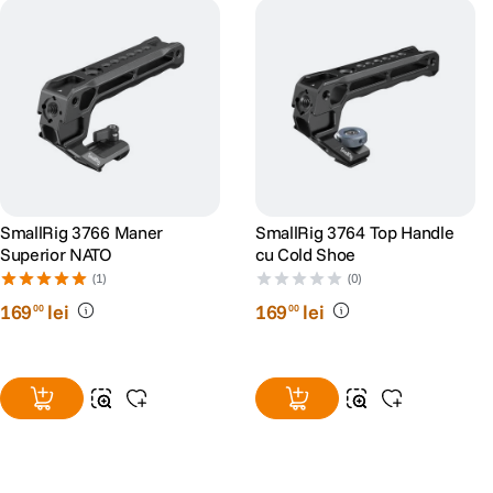
SmallRig 3766 Maner
SmallRig 3764 Top Handle
Superior NATO
cu Cold Shoe
(1)
(0)
169
lei
169
lei
00
00