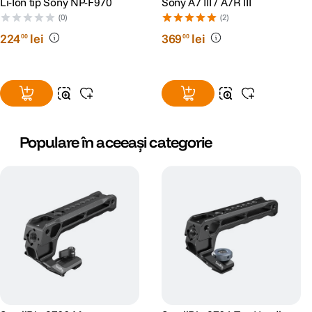
Li-Ion tip Sony NP-F970
Sony A7 III / A7R III
(0)
(2)
224
lei
369
lei
00
00
Populare în aceeași categorie