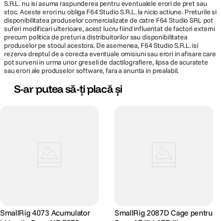
S.R.L. nu isi asuma raspunderea pentru eventualele erori de pret sau
stoc. Aceste erori nu obliga F64 Studio S.R.L. la nicio actiune. Preturile si
disponibilitatea produselor comercializate de catre F64 Studio SRL pot
suferi modificari ulterioare, acest lucru fiind influentat de factori externi
precum politica de preturi a distribuitorilor sau disponibilitatea
produselor pe stocul acestora. De asemenea, F64 Studio S.R.L. isi
rezerva dreptul de a corecta eventuale omisiuni sau erori in afisare care
pot surveni in urma unor greseli de dactilografiere, lipsa de acuratete
sau erori ale produselor software, fara a anunta in prealabil.
S-ar putea să-ți placă și
SmallRig 4073 Acumulator
SmallRig 2087D Cage pentru