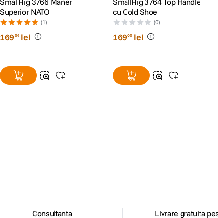
SmallRig 3766 Maner
SmallRig 3764 Top Handle
Superior NATO
cu Cold Shoe
(1)
(0)
169
lei
169
lei
00
00
Alatura-te comunitatii creatorilor
Descopera inspiratie, recomandari utile,
ghiduri foto-video si oferte pregatite special
pentru tine.
Consultanta
Livrare gratuita pe