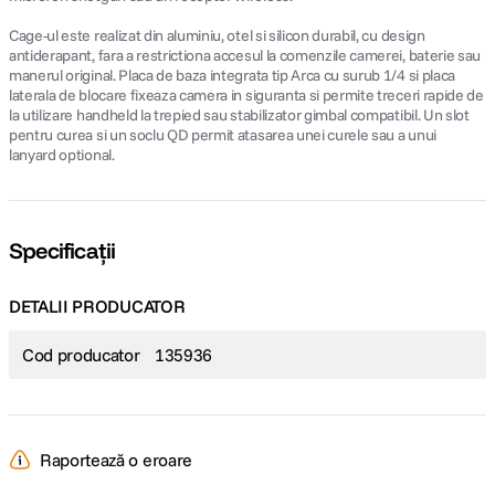
Cage-ul este realizat din aluminiu, otel si silicon durabil, cu design
antiderapant, fara a restrictiona accesul la comenzile camerei, baterie sau
manerul original. Placa de baza integrata tip Arca cu surub 1/4 si placa
laterala de blocare fixeaza camera in siguranta si permite treceri rapide de
la utilizare handheld la trepied sau stabilizator gimbal compatibil. Un slot
pentru curea si un soclu QD permit atasarea unei curele sau a unui
lanyard optional.
Specificații
DETALII PRODUCATOR
Cod producator
135936
Raportează o eroare