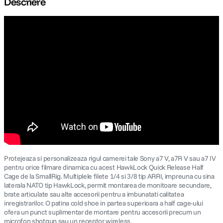
Descriere
canon sx740 hs
5
.
lavaliera
6
.
card memorie
7
.
ulanzi
8
.
insta 360
9
.
godox
10
.
Protejeaza si personalizeaza rigul camerei tale Sony a7 V, a7R V sau a7 IV
pentru orice filmare dinamica cu acest HawkLock Quick Release Half
Cage de la SmallRig. Multiplele filete 1/4 si 3/8 tip ARRI, impreuna cu sina
laterala NATO tip HawkLock, permit montarea de monitoare secundare,
brate articulate sau alte accesorii pentru a imbunatati calitatea
inregistrarilor. O patina cold shoe in partea superioara a half cage-ului
ofera un punct suplimentar de montare pentru accesorii precum un
microfon shotgun sau un receptor wireless.