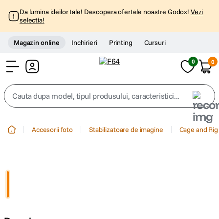
Da lumina ideilor tale! Descopera ofertele noastre Godox!
Vezi
selectia!
Magazin online
Inchirieri
Printing
Cursuri
0
0
Cont
Cauta dupa model, tipul produsului, caracteristici...
Top Cautari
Accesorii foto
Stabilizatoare de imagine
Cage and Rig
canon g7x
1
.
trepied
2
.
trepied telefon
3
.
peak design
4
.