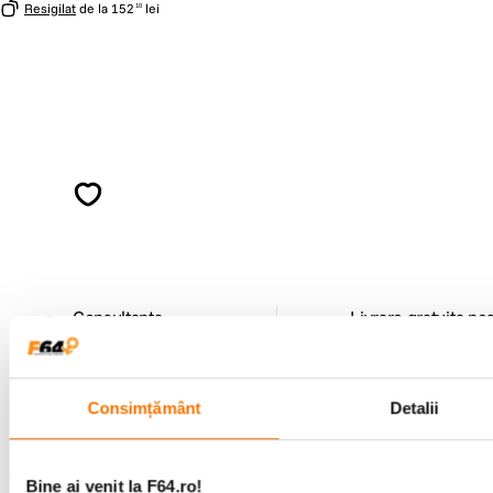
Resigilat
de la
152
lei
10
Alatura-te comunitatii creatorilor
Descopera inspiratie, recomandari utile,
ghiduri foto-video si oferte pregatite special
pentru tine.
Consultanta
Livrare gratuita pe
specializata
499lei
Consimțământ
Detalii
Comenzi si livrare
Bine ai venit la F64.ro!