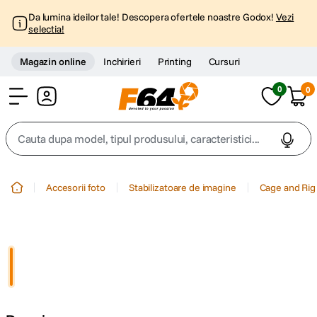
Da lumina ideilor tale! Descopera ofertele noastre Godox!
Vezi
selectia!
Magazin online
Inchirieri
Printing
Cursuri
0
0
Cont
Cauta dupa model, tipul produsului, caracteristici...
Top Cautari
Accesorii foto
Stabilizatoare de imagine
Cage and Rig
canon g7x
1
.
trepied
2
.
trepied telefon
3
.
peak design
4
.