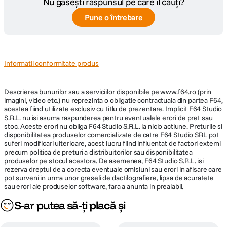
Nu găsești răspunsul pe care îl cauți?
Pune o întrebare
Informatii conformitate produs
Descrierea bunurilor sau a serviciilor disponibile pe
www.f64.ro
(prin
imagini, video etc.) nu reprezinta o obligatie contractuala din partea F64,
acestea fiind utilizate exclusiv cu titlu de prezentare. Implicit F64 Studio
S.R.L. nu isi asuma raspunderea pentru eventualele erori de pret sau
stoc. Aceste erori nu obliga F64 Studio S.R.L. la nicio actiune. Preturile si
disponibilitatea produselor comercializate de catre F64 Studio SRL pot
suferi modificari ulterioare, acest lucru fiind influentat de factori externi
precum politica de preturi a distribuitorilor sau disponibilitatea
produselor pe stocul acestora. De asemenea, F64 Studio S.R.L. isi
rezerva dreptul de a corecta eventuale omisiuni sau erori in afisare care
pot surveni in urma unor greseli de dactilografiere, lipsa de acuratete
sau erori ale produselor software, fara a anunta in prealabil.
S-ar putea să-ți placă și