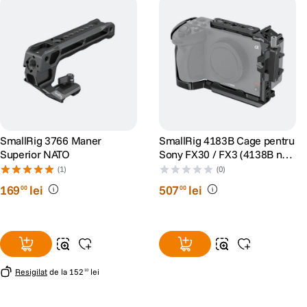
SmallRig 3766 Maner
SmallRig 4183B Cage pentru
Superior NATO
Sony FX30 / FX3 (4138B new
version)
(1)
(0)
169
lei
507
lei
00
00
Resigilat
de la
152
lei
10