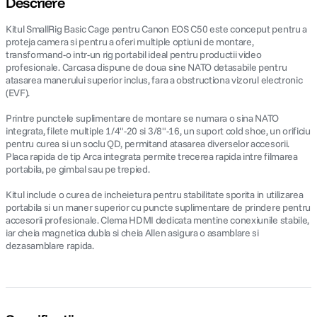
Descriere
Kitul SmallRig Basic Cage pentru Canon EOS C50 este conceput pentru a
canon sx740 hs
5
.
proteja camera si pentru a oferi multiple optiuni de montare,
transformand-o intr-un rig portabil ideal pentru productii video
lavaliera
6
.
profesionale. Carcasa dispune de doua sine NATO detasabile pentru
atasarea manerului superior inclus, fara a obstructiona vizorul electronic
(EVF).
sony fx
7
.
Printre punctele suplimentare de montare se numara o sina NATO
integrata, filete multiple 1/4"-20 si 3/8"-16, un suport cold shoe, un orificiu
card memorie
8
.
pentru curea si un soclu QD, permitand atasarea diverselor accesorii.
Placa rapida de tip Arca integrata permite trecerea rapida intre filmarea
dji mic mini
9
.
portabila, pe gimbal sau pe trepied.
Kitul include o curea de incheietura pentru stabilitate sporita in utilizarea
dji osmo
10
.
portabila si un maner superior cu puncte suplimentare de prindere pentru
accesorii profesionale. Clema HDMI dedicata mentine conexiunile stabile,
iar cheia magnetica dubla si cheia Allen asigura o asamblare si
dezasamblare rapida.