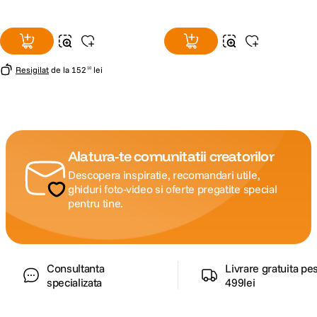
Resigilat
de la
152
lei
10
Alatura-te comunitatii creatorilor
Descopera inspiratie, recomandari utile,
ghiduri foto-video si oferte pregatite special
pentru tine.
Consultanta
Livrare gratuita pe
specializata
499lei