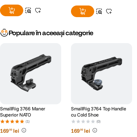
Populare în aceeași categorie
SmallRig 3766 Maner
SmallRig 3764 Top Handle
Superior NATO
cu Cold Shoe
(1)
(0)
169
lei
169
lei
00
00