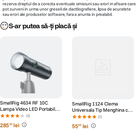
rezerva dreptul de a corecta eventuale omisiuni sau erori in afisare care
pot surveni in urma unor greseli de dactilografiere, lipsa de acuratete
sau erori ale produselor software, fara a anunta in prealabil.
S-ar putea să-ți placă și
SmallRig 4634 RF 10C
SmallRig 1124 Clema
Lampa Video LED Portabila
Universala Tip Menghina cu
10W cu Focus Ajustabil
Cap Bila
(3)
(1)
10°-60°
285
lei
00
55
lei
00