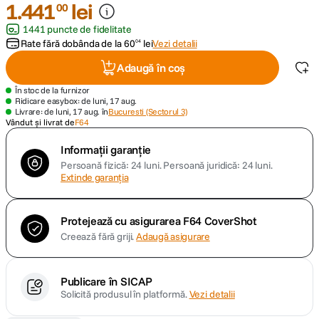
1
.
441
lei
00
1441 puncte de fidelitate
lavaliera
5
.
Rate fără dobânda de la
60
lei
Vezi detalii
04
canon sx740 hs
6
.
Adaugă în coș
În stoc de la furnizor
card memorie
7
.
Ridicare easybox: de luni, 17 aug.
Livrare: de luni, 17 aug. în
Bucuresti (Sectorul 3)
Vândut și livrat de
F64
sony fx
8
.
Informații garanție
Persoană fizică: 24 luni.
Persoană juridică: 24 luni.
dji mic mini
9
.
Extinde garanția
dji osmo pocket 4
10
.
Protejează cu asigurarea F64 CoverShot
Creează fără griji.
Adaugă asigurare
Publicare în SICAP
Solicită produsul în platformă.
Vezi detalii