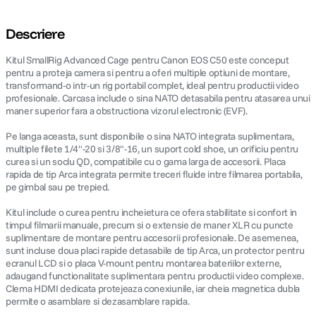
Descriere
Kitul SmallRig Advanced Cage pentru Canon EOS C50 este conceput
pentru a proteja camera si pentru a oferi multiple optiuni de montare,
transformand-o intr-un rig portabil complet, ideal pentru productii video
profesionale. Carcasa include o sina NATO detasabila pentru atasarea unui
maner superior fara a obstructiona vizorul electronic (EVF).
Pe langa aceasta, sunt disponibile o sina NATO integrata suplimentara,
multiple filete 1/4"-20 si 3/8"-16, un suport cold shoe, un orificiu pentru
curea si un soclu QD, compatibile cu o gama larga de accesorii. Placa
rapida de tip Arca integrata permite treceri fluide intre filmarea portabila,
pe gimbal sau pe trepied.
Kitul include o curea pentru incheietura ce ofera stabilitate si confort in
timpul filmarii manuale, precum si o extensie de maner XLR cu puncte
suplimentare de montare pentru accesorii profesionale. De asemenea,
sunt incluse doua placi rapide detasabile de tip Arca, un protector pentru
ecranul LCD si o placa V-mount pentru montarea bateriilor externe,
adaugand functionalitate suplimentara pentru productii video complexe.
Clema HDMI dedicata protejeaza conexiunile, iar cheia magnetica dubla
permite o asamblare si dezasamblare rapida.