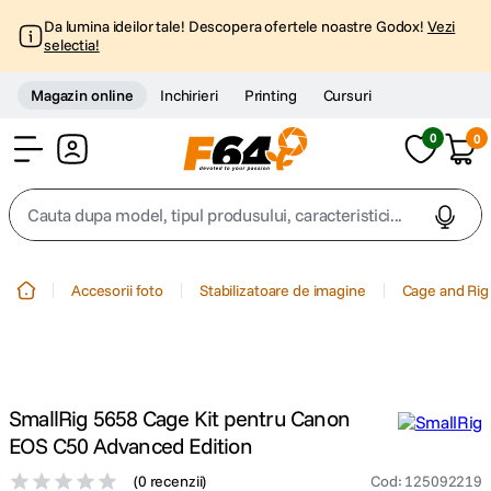
Da lumina ideilor tale! Descopera ofertele noastre Godox!
Vezi
selectia!
Magazin online
Inchirieri
Printing
Cursuri
0
0
Cont
Cauta dupa model, tipul produsului, caracteristici...
Top Cautari
Accesorii foto
Stabilizatoare de imagine
Cage and Rig
canon g7x
1
.
trepied
2
.
SmallRig 5658 Cage Kit pentru Canon
trepied telefon
3
.
EOS C50 Advanced Edition
(
0 recenzii
)
Cod
:
125092219
peak design
4
.