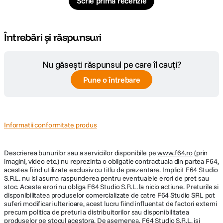
Scrie prima recenzie
Întrebări și răspunsuri
Nu găsești răspunsul pe care îl cauți?
Pune o întrebare
Informatii conformitate produs
Descrierea bunurilor sau a serviciilor disponibile pe
www.f64.ro
(prin
imagini, video etc.) nu reprezinta o obligatie contractuala din partea F64,
acestea fiind utilizate exclusiv cu titlu de prezentare. Implicit F64 Studio
S.R.L. nu isi asuma raspunderea pentru eventualele erori de pret sau
stoc. Aceste erori nu obliga F64 Studio S.R.L. la nicio actiune. Preturile si
disponibilitatea produselor comercializate de catre F64 Studio SRL pot
suferi modificari ulterioare, acest lucru fiind influentat de factori externi
precum politica de preturi a distribuitorilor sau disponibilitatea
produselor pe stocul acestora. De asemenea, F64 Studio S.R.L. isi