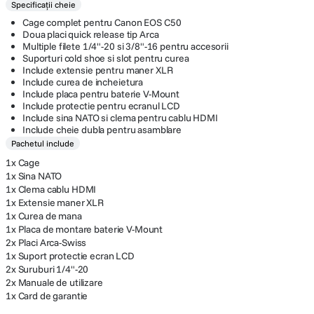
Specificații cheie
Cage complet pentru Canon EOS C50
Doua placi quick release tip Arca
Multiple filete 1/4"-20 si 3/8"-16 pentru accesorii
Suporturi cold shoe si slot pentru curea
Include extensie pentru maner XLR
Include curea de incheietura
Include placa pentru baterie V-Mount
Include protectie pentru ecranul LCD
Include sina NATO si clema pentru cablu HDMI
Include cheie dubla pentru asamblare
Pachetul include
1x Cage
1x Sina NATO
1x Clema cablu HDMI
1x Extensie maner XLR
1x Curea de mana
1x Placa de montare baterie V-Mount
2x Placi Arca-Swiss
1x Suport protectie ecran LCD
2x Suruburi 1/4"-20
2x Manuale de utilizare
1x Card de garantie