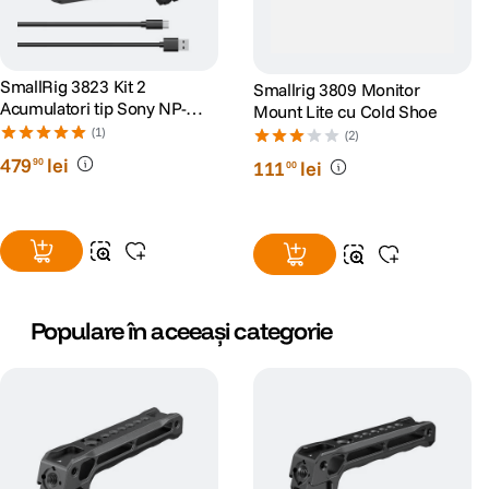
SmallRig 3823 Kit 2
Smallrig 3809 Monitor
Acumulatori tip Sony NP-
Mount Lite cu Cold Shoe
F970 si Incarcator
(1)
(2)
479
lei
90
111
lei
00
Populare în aceeași categorie