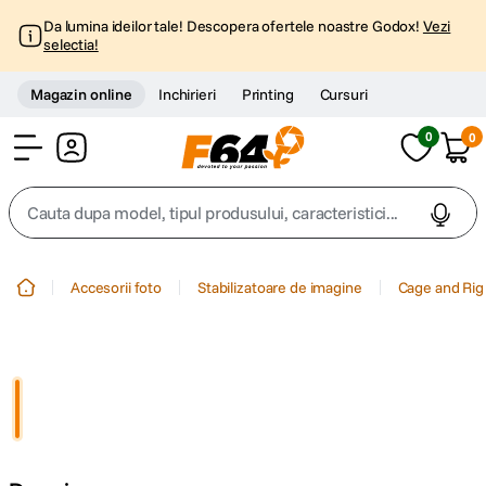
Da lumina ideilor tale! Descopera ofertele noastre Godox!
Vezi
selectia!
Magazin online
Inchirieri
Printing
Cursuri
0
0
Cont
Cauta dupa model, tipul produsului, caracteristici...
Top Cautari
Accesorii foto
Stabilizatoare de imagine
Cage and Rig
canon g7x
1
.
trepied
2
.
trepied telefon
3
.
peak design
4
.