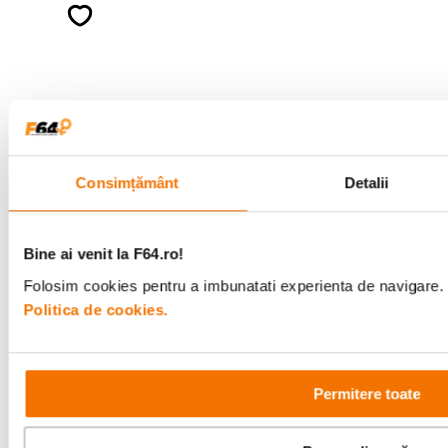
ghiduri foto-video si oferte pregatite special
pentru tine.
Consultanta
Livrare gratuita pe
specializata
499lei
Consimțământ
Detalii
Comenzi si livrare
Bine ai venit la F64.ro!
Folosim cookies pentru a imbunatati experienta de navigare. P
Suport
Politica de cookies.
Service si garantii
Permitere toate
F64 Studio