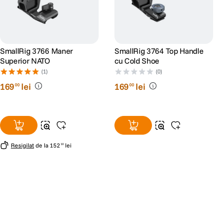
SmallRig 3766 Maner
SmallRig 3764 Top Handle
Superior NATO
cu Cold Shoe
(1)
(0)
169
lei
169
lei
00
00
Resigilat
de la
152
lei
10
Alatura-te comunitatii creatorilor
Descopera inspiratie, recomandari utile,