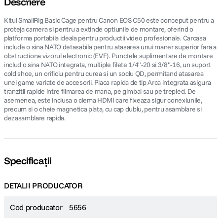
Descriere
Kitul SmallRig Basic Cage pentru Canon EOS C50 este conceput pentru a
canon sx740 hs
5
.
proteja camera si pentru a extinde optiunile de montare, oferind o
platforma portabila ideala pentru productii video profesionale. Carcasa
lavaliera
6
.
include o sina NATO detasabila pentru atasarea unui maner superior fara a
obstructiona vizorul electronic (EVF). Punctele suplimentare de montare
includ o sina NATO integrata, multiple filete 1/4"-20 si 3/8"-16, un suport
sony fx
7
.
cold shoe, un orificiu pentru curea si un soclu QD, permitand atasarea
unei game variate de accesorii. Placa rapida de tip Arca integrata asigura
tranzitii rapide intre filmarea de mana, pe gimbal sau pe trepied. De
card memorie
8
.
asemenea, este inclusa o clema HDMI care fixeaza sigur conexiunile,
precum si o cheie magnetica plata, cu cap dublu, pentru asamblare si
dji mic mini
9
.
dezasamblare rapida.
dji osmo
10
.
Specificații
DETALII PRODUCATOR
Cod producator
5656