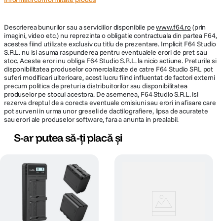
Descrierea bunurilor sau a serviciilor disponibile pe
www.f64.ro
(prin
imagini, video etc.) nu reprezinta o obligatie contractuala din partea F64,
acestea fiind utilizate exclusiv cu titlu de prezentare. Implicit F64 Studio
S.R.L. nu isi asuma raspunderea pentru eventualele erori de pret sau
stoc. Aceste erori nu obliga F64 Studio S.R.L. la nicio actiune. Preturile si
disponibilitatea produselor comercializate de catre F64 Studio SRL pot
suferi modificari ulterioare, acest lucru fiind influentat de factori externi
precum politica de preturi a distribuitorilor sau disponibilitatea
produselor pe stocul acestora. De asemenea, F64 Studio S.R.L. isi
rezerva dreptul de a corecta eventuale omisiuni sau erori in afisare care
pot surveni in urma unor greseli de dactilografiere, lipsa de acuratete
sau erori ale produselor software, fara a anunta in prealabil.
S-ar putea să-ți placă și