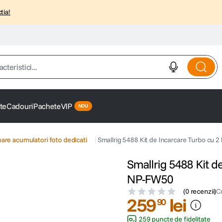
tia!
istici...
te
Cadouri
Pachete
VIP
oare acumulatori foto dedicati
Smallrig 5488 Kit de Incarcare Turbo cu 
Smallrig 5488 Kit d
NP-FW50
(
0 recenzii
)
C
259
lei
90
259 puncte de fidelitate