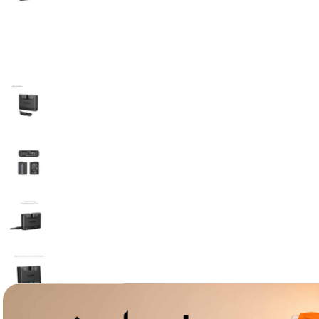
lavaliera
6
.
card memorie
7
.
dji mic mini
8
.
dji osmo
9
.
insta 360
10
.