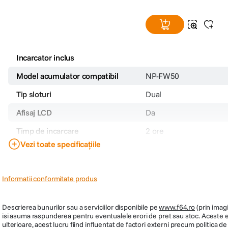
Incarcator inclus
Model acumulator compatibil
NP-FW50
Tip sloturi
Dual
Afisaj LCD
Da
Timp de incarcare
2 ore
Vezi toate specificațiile
Intrare curent alternativ (AC
N/A
Input)
Intrare curent continuu (DC
5 V / 2 A
Informatii conformitate produs
Input)
Port USB
Da
Descrierea bunurilor sau a serviciilor disponibile pe
www.f64.ro
(prin imagi
isi asuma raspunderea pentru eventualele erori de pret sau stoc. Aceste ero
Sony Alpha 7 II / Alpha 
ulterioare, acest lucru fiind influentat de factori externi precum politica 