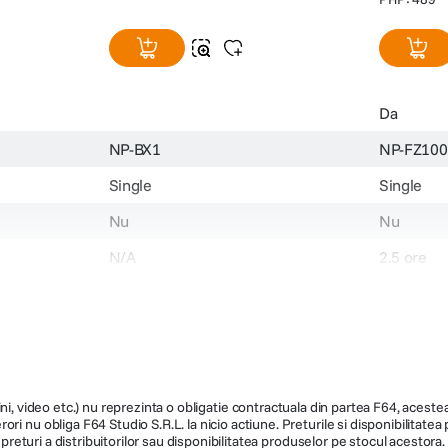
Da
NP-BX1
NP-FZ100
Single
Single
Nu
Nu
N/A
2.5 ore
N/A
100 - 240
N/A
8.4 V
Da
Nu
ni, video etc.) nu reprezinta o obligatie contractuala din partea F64, acestea 
ri nu obliga F64 Studio S.R.L. la nicio actiune. Preturile si disponibilitate
6100 /
Cyber-Shot
Alfa a9 , Al
de preturi a distribuitorilor sau disponibilitatea produselor pe stocul acesto