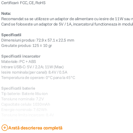
Certificari: FCC, CE, RoHS
Nota:
Recomandat sa se utilizeze un adaptor de alimentare cu iesire de 11W sau 
Cand se foloseste un adaptor de 5V / 1A, incarcatorul functioneaza in modul 
Specificatii
Dimensiuni produs: 72.9 x 57.1 x 22.5 mm
Greutate produs: 125 ± 10 gr
Specificatii incarcator
Materiale: PC + ABS
Intrare USB-C: 5V / 2.2A; 11W (Max)
Iesire nominala (per canal): 8.4V / 0.5A
Temperatura de operare: 0°C pana la 45°C
Specificatii baterie
Tip baterie: Baterie litiu-ion
Tensiune nominala: 7.2V
Capacitate celula: 1030mAh
Energie nominala: 7.62Wh
Tensiune limita incarcare: 8.4V
Curent de incarcare:
Standard: 0.2C (206mA)
Arată descrierea completă
Rapid: 0.7C (515mA)