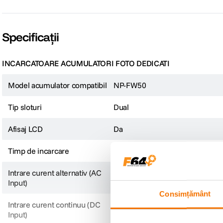
Curent maxim de descarcare: 1.03A
Tensiune de intrerupere descarcare: 5.5V
Temperatura de incarcare: 0°C pana la 55°C
Temperatura de descarcare: -10°C pana la 60°C
Specificații
Materiale: PC + ABS
INCARCATOARE ACUMULATORI FOTO DEDICATI
Model acumulator compatibil
NP-FW50
Tip sloturi
Dual
Afisaj LCD
Da
Timp de incarcare
2 ore
Intrare curent alternativ (AC
N/A
Input)
Consimțământ
Intrare curent continuu (DC
5 V / 2 A
Input)