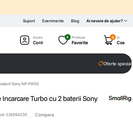
Suport
Evenimente
Blog
Ai nevoie de ajutor?
0
Produse
0
In
Cont
Favorite
Cos
Oferte special
2 baterii Sony NP-FW50
e Incarcare Turbo cu 2 baterii Sony
Compara
od
:
125094230