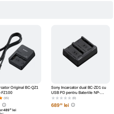
rcator Original BC-QZ1
Sony Incarcator dual BC-ZD1 cu
P-FZ100
USB PD pentru Bateriile NP-
FZ100
(15)
(0)
i
689
lei
00
or:
489
lei
90
lei