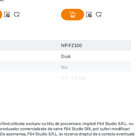
NP-FZ100
Dual
Nu
3.5 - 4.5 ore
V
N/A
N/A
Da
fiind utilizate exclusiv cu titlu de prezentare. Implicit F64 Studio S.R.L. nu
a produselor comercializate de catre F64 Studio SRL pot suferi modificari
fa a7R III , Alfa a7 III, A7
-
ra. De asemenea, F64 Studio S.R.L. isi rezerva dreptul de a corecta eventuale