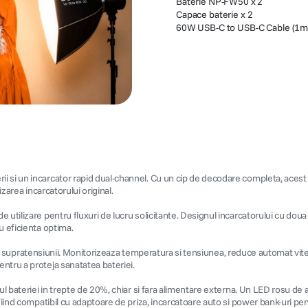
Baterie NP-FW50 x 2
Capace baterie x 2
60W USB-C to USB-C Cable (1m)
 si un incarcator rapid dual-channel. Cu un cip de decodare completa, acest k
izarea incarcatorului original.
 utilizare pentru fluxuri de lucru solicitante. Designul incarcatorului cu doua
u eficienta optima.
ii si supratensiunii. Monitorizeaza temperatura si tensiunea, reduce automat vit
ntru a proteja sanatatea bateriei.
l bateriei in trepte de 20%, chiar si fara alimentare externa. Un LED rosu de av
fiind compatibil cu adaptoare de priza, incarcatoare auto si power bank-uri pent