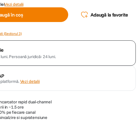
lei
Vezi detalii
augă în coș
Adaugă la favorite
ti (Sectorul 3)
ie
luni.
Persoană juridică: 24 luni.
AP
n platformă.
Vezi detalii
incarcator rapid dual-channel
ii in ~1.5 ore
20% pe fiecare canal
aincalzire si supratensiune