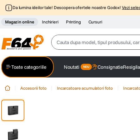
Da lumina ideilor tale! Descopera ofertele noastre Godox!
Vezi selec
Magazin online
Inchirieri
Printing
Cursuri
Cauta dupa model, tipul produsului, caracter
Top Cautari
Toate categoriile
Noutati
Consignatie
Resigila
canon g7x
1
.
Accesorii foto
Incarcatoare acumulatori foto
Incarcat
trepied
2
.
trepied telefon
3
.
peak design
4
.
canon sx740 hs
5
.