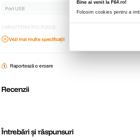
Bine ai venit la F64.ro!
Port USB
Da
Folosim cookies pentru a imbu
CARACTERISTICI FIZICE:
Vezi mai multe specificații
Dimensiuni
72.9 x 57.1 x 22.5mm
Greutate
125 gr
Raportează o eroare
DETALII PRODUCATOR
Cod producator
5488
Recenzii
Întrebări și răspunsuri