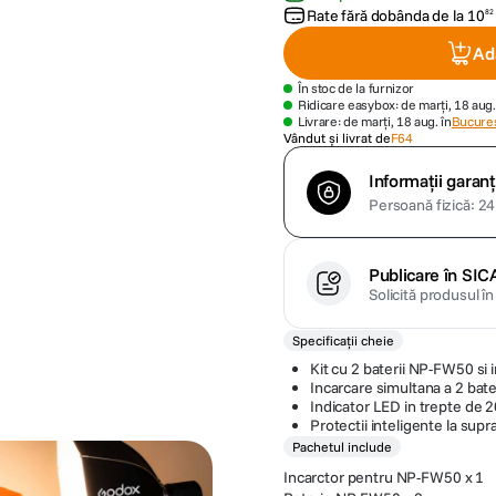
Rate fără dobânda de la
10
82
Ad
În stoc de la furnizor
Ridicare easybox: de marți, 18 aug.
Livrare: de marți, 18 aug. în
Bucures
Vândut și livrat de
F64
Informații garanț
Persoană fizică: 24 
Publicare în SIC
Solicită produsul î
Specificații cheie
Kit cu 2 baterii NP-FW50 si 
Incarcare simultana a 2 bater
Indicator LED in trepte de 
Protectii inteligente la supr
Pachetul include
Incarctor pentru NP-FW50 x 1