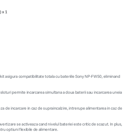
 x 1
it asigura compatibilitate totala cu bateriile Sony NP-FW50, eliminand
 sloturi permite incarcarea simultana a doua baterii sau incarcarea uneia
eza de incarcare in caz de supraincalzire, intrerupe alimentarea in caz de
ertizare se activeaza cand nivelul bateriei este critic de scazut. In plus,
ru optiuni flexibile de alimentare.