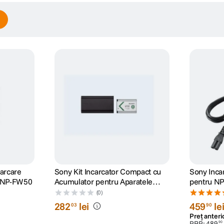
carcare
Sony Kit Incarcator Compact cu
Sony Inca
y NP-FW50
Acumulator pentru Aparatele
pentru N
Cyber-shot
(0)
282
lei
459
le
03
90
Preț anteri
PRP:
489
90