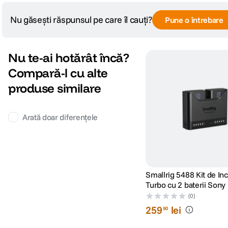
Nu găsești răspunsul pe care îl cauți?
Pune o întrebare
Nu te-ai hotărât încă?
Compară-l cu alte
produse similare
Arată doar diferențele
Smallrig 5488 Kit de In
Turbo cu 2 baterii Son
(0)
259
lei
90