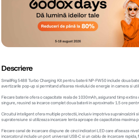
Descriere
SmallRig 5488 Turbo Charging Kit pentru baterii NP-FW50 include doua baterii
avertizarile pop-up si permitand afisarea nivelului de energie in camera si util
Fiecare baterie ofera o capacitate reala de 1030mAh, asigurand timp extins de
singure, reusind sa incarce complet doua baterii in aproximativ 1.5 ore pentr
Circuitul inteligent ofera multiple protectii, inclusiv impotriva supraincalzir
supratensiune si utilizeaza incarcare lenta aproape de capacitatea maxima pe
Fiecare canal de incarcare dispune de cinci indicatori LED care afiseaza nivelu
incarcatorul include un port universal USB-C si un cablu de incarcare rapida, 