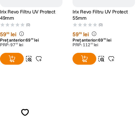
Irix Revo Filtru UV Protect
Irix Revo Filtru UV Protect
49mm
55mm
(0)
(0)
59
lei
59
lei
99
99
Preț anterior:
69
lei
Preț anterior:
69
lei
99
99
PRP:
97
lei
PRP:
112
lei
00
00
Alatura-te comunitatii creatorilor
Descopera inspiratie, recomandari utile,
ghiduri foto-video si oferte pregatite special
pentru tine.