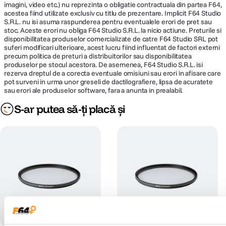
imagini, video etc.) nu reprezinta o obligatie contractuala din partea F64,
acestea fiind utilizate exclusiv cu titlu de prezentare. Implicit F64 Studio
S.R.L. nu isi asuma raspunderea pentru eventualele erori de pret sau
stoc. Aceste erori nu obliga F64 Studio S.R.L. la nicio actiune. Preturile si
disponibilitatea produselor comercializate de catre F64 Studio SRL pot
suferi modificari ulterioare, acest lucru fiind influentat de factori externi
precum politica de preturi a distribuitorilor sau disponibilitatea
produselor pe stocul acestora. De asemenea, F64 Studio S.R.L. isi
rezerva dreptul de a corecta eventuale omisiuni sau erori in afisare care
pot surveni in urma unor greseli de dactilografiere, lipsa de acuratete
sau erori ale produselor software, fara a anunta in prealabil.
S-ar putea să-ți placă și