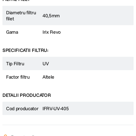
Protectie suprema pentru obiectivul tau
Combinand o transmitanta exceptionala a luminii cu un design robust si
durabil, filtrele Irix Revo UV & Protect sunt un accesoriu esential pentru
Diametru filtru
40,5mm
oricine doreste o protectie completa a obiectivului, fara a compromite
filet
calitatea imaginii.
Gama
Irix Revo
SPECIFICATII FILTRU:
Tip Filtru
UV
Factor filtru
Altele
DETALII PRODUCATOR
Cod producator
IFRV-UV-405