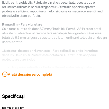
fiabila pentru obiectiv. Fabricate din sticla securizata, acestea au o
rezistenta ridicata la socuri si zgarieturi. Straturile speciale aplicate
protejeaza eficient impotriva urmelor si daunelor mecanice, mentinand
obiectivul in stare perfecta.
Rama slim – Fara vignetare
Cu o rama subtire de doar 3.7 mm, filtrele Irix Revo UV & Protect pot fi
utilizate cu obiective ultra-wide fara riscul aparitiei vignetarii. Grosimea
totala de 5.9 mm asigura o structura solida, mentinand totodata un design
usor si estetic.
18 straturi de acoperiri avansate – Fara reflexii, usor de intretinut
Seria Irix Revo UV & Protect este dotata cu 18 straturi de acoperiri
protectoare care includ:
Acoperire antireflex – Reduce flare-ul si efectele ghosting,
imbunatatind contrastul imaginii.
Arată descrierea completă
Acoperire hidrofoba si rezistenta la grasime – Respinge apa,
urmele si murdaria, facilitand curatarea.
Acoperire rezistenta la zgarieturi – Sporeste rezistenta la
microdaune.
Rezistenta la pete – Previne acumularea de urme si praf, usurand
Specificații
intretinerea.
FILTRE FILET