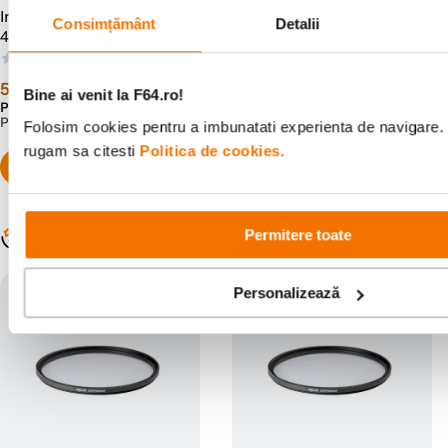
Irix Revo Filtru UV Protect
Irix Revo Filtru UV Protect
Consimțământ
Detalii
49mm
52mm
(0)
(0)
59
lei
59
lei
99
99
Bine ai venit la F64.ro!
Preț anterior:
69
lei
Preț anterior:
69
lei
99
99
PRP:
97
lei
PRP:
102
lei
00
00
Folosim cookies pentru a imbunatati experienta de navigare. P
rugam sa citesti
Politica de cookies.
Populare în aceeași categorie
Permitere toate
Personalizează