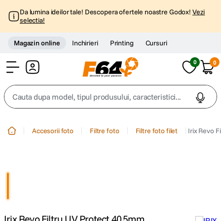
Da lumina ideilor tale! Descopera ofertele noastre Godox!
Vezi
selectia!
Magazin online
Inchirieri
Printing
Cursuri
0
0
Cont
Cauta dupa model, tipul produsului, caracteristici...
Top Cautari
Accesorii foto
Filtre foto
Filtre foto filet
Irix Revo 
canon g7x
1
.
trepied
2
.
trepied telefon
3
.
Irix Revo Filtru UV Protect 40.5mm
peak design
4
.