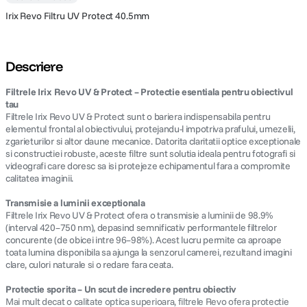
Irix Revo Filtru UV Protect 40.5mm
Descriere
Filtrele Irix Revo UV & Protect – Protectie esentiala pentru obiectivul
tau
Filtrele Irix Revo UV & Protect sunt o bariera indispensabila pentru
elementul frontal al obiectivului, protejandu-l impotriva prafului, umezelii,
zgarieturilor si altor daune mecanice. Datorita claritatii optice exceptionale
si constructiei robuste, aceste filtre sunt solutia ideala pentru fotografi si
videografi care doresc sa isi protejeze echipamentul fara a compromite
calitatea imaginii.
Transmisie a luminii exceptionala
Filtrele Irix Revo UV & Protect ofera o transmisie a luminii de 98.9%
(interval 420–750 nm), depasind semnificativ performantele filtrelor
concurente (de obicei intre 96–98%). Acest lucru permite ca aproape
toata lumina disponibila sa ajunga la senzorul camerei, rezultand imagini
clare, culori naturale si o redare fara ceata.
Protectie sporita – Un scut de incredere pentru obiectiv
Mai mult decat o calitate optica superioara, filtrele Revo ofera protectie