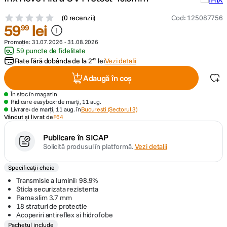
(
0 recenzii
)
Cod
:
125087756
canon sx740 hs
5
.
59
lei
99
Promoție:
31.07.2026
-
31.08.2026
lavaliera
6
.
59 puncte de fidelitate
Rate fără dobânda de la
2
lei
Vezi detalii
49
card memorie
7
.
Adaugă în coș
dji mic mini
În stoc în magazin
8
.
Ridicare easybox: de marți, 11 aug.
Livrare: de marți, 11 aug. în
Bucuresti (Sectorul 3)
Vândut și livrat de
F64
dji osmo
9
.
Publicare în SICAP
insta 360
10
.
Solicită produsul în platformă.
Vezi detalii
Specificații cheie
Transmisie a luminii: 98.9%
Sticla securizata rezistenta
Rama slim 3.7 mm
18 straturi de protectie
Acoperiri antireflex si hidrofobe
Pachetul include