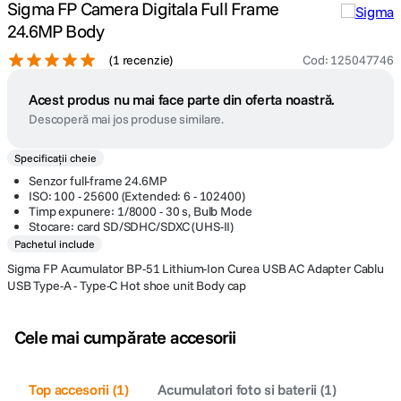
Sigma FP Camera Digitala Full Frame
24.6MP Body
(
1 recenzie
)
Cod
:
125047746
Acest produs nu mai face parte din oferta noastră.
Descoperă mai jos produse similare.
Specificații cheie
Senzor full-frame 24.6MP
ISO: 100 - 25600 (Extended: 6 - 102400)
Timp expunere: 1/8000 - 30 s, Bulb Mode
Stocare: card SD/SDHC/SDXC (UHS-II)
Pachetul include
Sigma FP Acumulator BP-51 Lithium-Ion Curea USB AC Adapter Cablu
USB Type-A - Type-C Hot shoe unit Body cap
Cele mai cumpărate accesorii
Top accesorii
(
1
)
Acumulatori foto si baterii
(
1
)