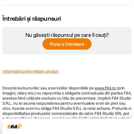
o greutate de numai 370g. Aparatul este rezistent la stropi de apa si sigilat
Tip Card
SD
impotriva patrunderii prafului.
Memorie
Întrebări și răspunsuri
CONECTIVITATE & PORTURI:
Nu găsești răspunsul pe care îl cauți?
Bluetooth
Nu
Pune o întrebare
WiFi
Nu
GPS
Nu
Informatii conformitate produs
ALTE CARACTERISTICI:
Descrierea bunurilor sau a serviciilor disponibile pe
www.f64.ro
(prin
HDR
imagini, video etc.) nu reprezinta o obligatie contractuala din partea F64,
Mod alimentare
1 x Sigma BP-51
acestea fiind utilizate exclusiv cu titlu de prezentare. Implicit F64 Studio
S.R.L. nu isi asuma raspunderea pentru eventualele erori de pret sau
stoc. Aceste erori nu obliga F64 Studio S.R.L. la nicio actiune. Preturile si
Model
In
disponibilitatea produselor comercializate de catre F64 Studio SRL pot
acumulator
BP-51
modul
suferi modificari ulterioare, acest lucru fiind influentat de factori externi
compatibil
HDR
precum politica de preturi a distribuitorilor sau disponibilitatea
produselor pe stocul acestora. De asemenea, F64 Studio S.R.L. isi
rezerva dreptul de a corecta eventuale omisiuni sau erori in afisare care