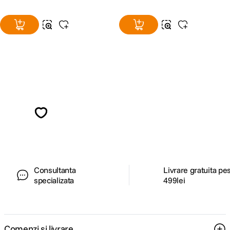
restul imaginii ramane nemiscata. (*Functia Cinemagraph va fi disponibila
dupa o actualizare ulterioara de firmware).
Alatura-te comunitatii creatorilor
Descopera inspiratie, recomandari utile,
ghiduri foto-video si oferte pregatite special
pentru tine.
Face/Eye Detection AF
Consultanta
Livrare gratuita pe
specializata
499lei
Comenzi si livrare