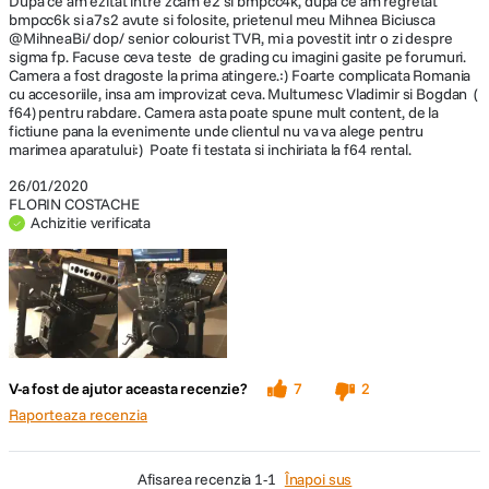
Dupa ce am ezitat intre zcam e2 si bmpcc4k, dupa ce am regretat
video
UHD 4K (3840 x 2160) at
bmpcc6k si a7s2 avute si folosite, prietenul meu Mihnea Biciusca
23.976p/25p/29.97p Full HD (1920 x
@MihneaBi/ dop/ senior colourist TVR, mi a povestit intr o zi despre
sigma fp. Facuse ceva teste de grading cu imagini gasite pe forumuri.
1080) at
Camera a fost dragoste la prima atingere.:) Foarte complicata Romania
Corp robust si compact
23.976p/25p/29.97p/50p/59.94p/100p/1
cu accesoriile, insa am improvizat ceva. Multumesc Vladimir si Bogdan (
20p
f64) pentru rabdare. Camera asta poate spune mult content, de la
fictiune pana la evenimente unde clientul nu va va alege pentru
Corpul
marimea aparatului:) Poate fi testata si inchiriata la f64 rental.
Rezolutie Video
4K
26/01/2020
Inregistrare
FLORIN COSTACHE
Linear PCM (Stereo)
audio
Achizitie verificata
ECRAN / VIEWFINDER:
Display LCD
3.15"
Vizor
Nu
V-a fost de ajutor aceasta recenzie?
7
2
Raporteaza recenzia
STOCARE:
camerei este din aluminiu, oferind protectie insa in acelasi timp pastrand o
greutate redusa. Sigma FP are dimensiunile de 112.6 x 69.9 x 45.3mm, si
afisarea recenzia
1-1
Înapoi sus