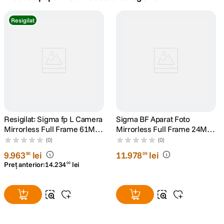
canon sx740 hs
Resigilat
5
.
lavaliera
6
.
sony fx
7
.
card memorie
8
.
dji mic mini
Resigilat: Sigma fp L Camera
9
.
Sigma BF Aparat Foto
Mirrorless Full Frame 61MP
Mirrorless Full Frame 24MP
Kit cu EVF-11 -
6k30p Argintiu
dji osmo
(0)
(0)
10
.
RS125057991-1
9
.
963
lei
11
.
978
lei
80
99
Preț anterior:
14
.
234
lei
00