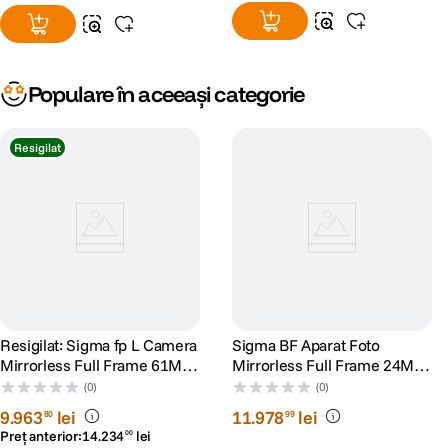
Cinemagraph
Populare în aceeași categorie
Sigma
Resigilat
FP
vine
cu
Resigilat: Sigma fp L Camera
Sigma BF Aparat Foto
Mirrorless Full Frame 61MP
Mirrorless Full Frame 24MP
Kit cu EVF-11 -
6k30p Argintiu
(0)
(0)
RS125057991-1
9
.
963
lei
11
.
978
lei
80
99
functia de "Cinemagraph", cu ajutorul careia puteti realiza fisiere .GIF
Preț anterior:
14
.
234
lei
00
animate, in cadrul carora anumite parti ale imaginii se misca, in timp ce