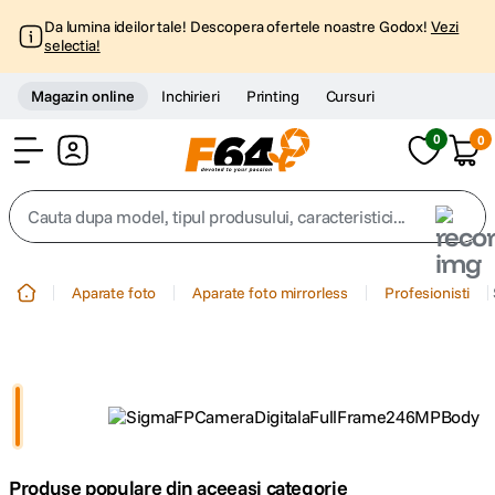
Da lumina ideilor tale! Descopera ofertele noastre Godox!
Vezi
selectia!
Magazin online
Inchirieri
Printing
Cursuri
0
0
Cont
Cauta dupa model, tipul produsului, caracteristici...
Top Cautari
Aparate foto
Aparate foto mirrorless
Profesionisti
canon g7x
1
.
trepied
2
.
trepied telefon
3
.
Produse populare din aceeasi categorie
peak design
4
.