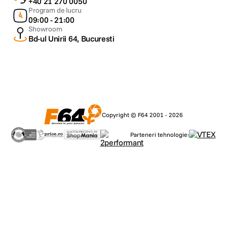
+40 21 270 0050
Program de lucru
09:00 - 21:00
Showroom
Bd-ul Unirii 64, Bucuresti
Focus peaking
Copyright © F64 2001 - 2026
Parteneri tehnologie:
Functia de focus peaking evidentiaza marginile subiectilor/ obiectelor pe
care se focalizeaza obiectivul intr-o culoare evidenta. Astfel, veti focaliza