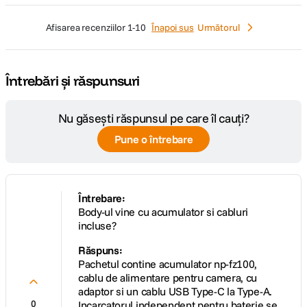
afisarea recenziilor
1-10
Înapoi sus
Următorul
a7 IV fructifica dezvoltarea in paralel de catre noi a obiectivelor si a
camerelor, oferind functia inovatoare Compensarea respiratiei la
focalizare, exclusiv pentru obiectivele Sony cu montura E. Prin
Întrebări și răspunsuri
minimizarea comutarii campului vizual care poate aparea in timpul
filmarii, cand schimbati focalizarea in timpul inregistrarii la unele
obiective, puteti obtine rezultate impresionante – pentru noi posibilitati
Nu găsești răspunsul pe care îl cauți?
creative de la o gama diversa de obiective Sony cu montura E.
Pune o întrebare
Întrebare:
Body-ul vine cu acumulator si cabluri
incluse?
Răspuns:
Pachetul contine acumulator np-fz100,
cablu de alimentare pentru camera, cu
adaptor si un cablu USB Type-C la Type-A.
0
Incarcatorul independent pentru baterie se