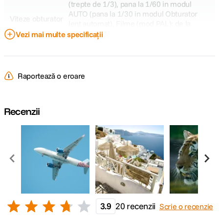
(trepte de 1/3), pana la 1/60 in modul
AUTO (pana la 1/30 in modul Obturator
Viteze obturator
lent automat), Filme (mod PAL): de la
1/8000 la 1/4 (trepte de 1/3) pana la 1/50
Vezi mai multe specificații
Va prezentam Sony Alpha 7IV
in modul AUTO (pana la 1/25 in modul
Obturator lent automat)
Raportează o eroare
FOCUS:
Tip focalizare AF-A (focalizare automata),
Recenzii
AF-S (Focalizare automata cu un singur
cadru), AF-C (Focalizare automata
continua), DMF (Focalizare manuala
directa), Focalizare manuala Punct de
focalizare Full Frame de 35 mm: 759 de
puncte (focalizare automata cu detectarea
fazei), mod APS-C cu obiectiv FF: 713 de
puncte (focalizare automata cu detectarea
fazei), cu obiectiv APS-C: 575 de puncte
(focalizare automata cu detectarea
3.9
20 recenzii
Scrie o recenzie
fazei)/425 de puncte (focalizare automata
Fotografia de calatorie cu Sony & Horia Bogdan