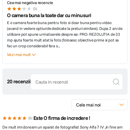
MIAF), RAW (conform cu formatul Sony
Cea mai negativa recenzie
ARW 4.0)
3
O camera buna la toate dar cu minusuri
Profil culoare
sRGB / Adobe RGB
E o camera foarte buna pentru foto si doar buna pentru video
Stabilizare optica a imaginilor pe 5 axe
(avand in vedere optiunile dedicate la preturi similare). Dupa 2 ani de
Profunzime
14-bit
utilizare pot spune urmatoarele despre ea: PRO: REZOLUTIA de 33
culoare
mp ajuta foarte mult atat la foto (folosesc obiective prime si pot sa
Compensare a vitezei de pana la 5,5 trepte cu unitatea de stabilizare
fac un crop considerabil fara s
...
Imagini statice: ISO 100-51200 (se pot
Unitatea de stabilizare si senzorii giroscopici din α7 IV se imbina cu
Vezi mai mult
seta valori ISO de la 50 pana la 204800 ca
algoritmii de stabilizare a imaginii pentru compensarea vitezei
obturatorului de pana la 5,5 trepte4, pentru a maximiza performanta
interval ISO extins) AUTO (ISO 100-12800,
senzorului de imagine de 33 MP2 al camerei.
Sensibilitate
limita superioara si inferioara selectabile)
ISO
Filme: ISO echivalent 100-51200 (se pot
seta valori ISO pana la 102400 ca interval
20 recenzii
ISO extins) AUTO (ISO 100-12800, limita
superioara si inferioara selectabile)
Masurare estimativa 1200 zone/Multi-
Masurarea
segment, Central ponderata, Punctuala
expunerii
(Standard/Mare), Medie pe tot ecranul,
Rezolutie mare, reproducere mai buna a culorilor
Este O firma de incredere !
5
Accentuare
De mult imi doream un aparat de fotografiat Sony Alfa 7 IV ,in fine am