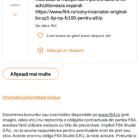
achizitioneaza separat:
voturi
https://www.f64.ro/sony-incarcator-original-
bc-qz1-tip-np-fz100-pentru-a9/p
De către
F64
Harta de focalizare pentru vizualizarea adancimii campului
3
persoane au găsit acest răspuns util
Ca raspuns la solicitarile venite din partea creatorilor profesionisti, noua
functie a hartii de focalizare va permite sa vizualizati cu usurinta
Adaugă un răspuns
adancimea campului atunci cand fotografiati. In timpul utilizarii,
informatiile de focalizare (harta de adancime) sunt suprapuse pe un afisaj
al vizualizarii in timp real, ca sa puteti vedea cu usurinta ce zone sunt
focalizate si ce zone nu sunt focalizate.
Afișează mai multe
Informatii conformitate produs
Asistenta FA accepta tranzitii cand folositi FA
Descrierea bunurilor sau a serviciilor disponibile pe
www.f64.ro
(prin
imagini, video etc.) nu reprezinta o obligatie contractuala din partea F64,
acestea fiind utilizate exclusiv cu titlu de prezentare. Implicit F64 Studio
S.R.L. nu isi asuma raspunderea pentru eventualele erori de pret sau
Mostenita de la Cinema Line FX6, functia Asistenta FA comuta cursiv
stoc. Aceste erori nu obliga F64 Studio S.R.L. la nicio actiune. Preturile si
intre focalizare automata si manuala. Schimbarea focalizarii in timpul