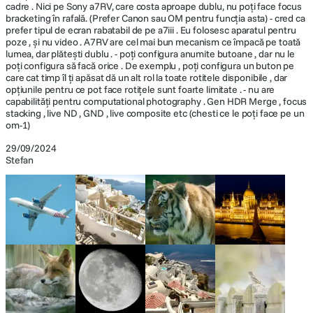
cadre . Nici pe Sony a7RV, care costa aproape dublu, nu poți face focus
bracketing în rafală. (Prefer Canon sau OM pentru funcția asta) - cred ca
prefer tipul de ecran rabatabil de pe a7iii . Eu folosesc aparatul pentru
DIMENSIUNE / GREUTATE:
poze , și nu video . A7RV are cel mai bun mecanism ce împacă pe toată
lumea, dar plătești dublu . - poți configura anumite butoane , dar nu le
poți configura să facă orice . De exemplu , poți configura un buton pe
Dimensiuni
131.3 x 96.4 x 79.8 mm
care cat timp îl ți apăsat dă un alt rol la toate rotitele disponibile , dar
opțiunile pentru ce pot face rotițele sunt foarte limitate . - nu are
Greutate
658 g( body cu baterie si card memorie)
capabilități pentru computational photography . Gen HDR Merge , focus
stacking , live ND , GND , live composite etc (chesti ce le poți face pe un
om-1)
29/09/2024
Stefan
FA pe ochi in timp real pentru pasari
Detectarea ochilor pasarilor se accepta pentru imagini si filme In premiera
la seria α, detectarea ochilor pasarilor este disponibila in imagini si filme –
doar presetati subiectul la "pasare". Viteza si precizia camerei permit