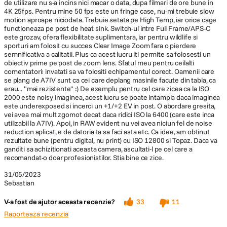
de utilizare nu s-a incins nici macar o data, dupa filmari de ore bune in
Cinetone, bazata pe tehnologie obtinuta prin dezvoltarea camerelor
4K 25fps. Pentru mine 50 fps este un fringe case, nu-mi trebuie slow
CineAlta precum VENICE, reda un aspect impresionant, cu nuante
motion aproape niciodata. Trebuie setata pe High Temp, iar orice cage
superbe ale pielii, fara postproductie. Presetarile Efect creativ
functioneaza pe post de heat sink. Switch-ul intre Full Frame/APS-C
genereaza alte senzatii vizuale interesante sau puteti utiliza setarea
este grozav, ofera flexibilitate suplimentara, iar pentru wildlife si
gamma S-Log3 pentru a accesa intregul interval dinamic (peste 15
sporturi am folosit cu succes Clear Image Zoom fara o pierdere
trepte) pentru fluxuri de lucru mai fluide in postproductie.
semnificativa a calitatii. Plus ca acest lucru iti permite sa folosesti un
obiectiv prime pe post de zoom lens. Sfatul meu pentru ceilalti
comentatori: invatati sa va folositi echipamentul corect. Oamenii care
se plang de A7IV sunt ca cei care deplang masinile facute din tabla, ca
erau... "mai rezistente" :) De exemplu pentru cel care zicea ca la ISO
2000 este noisy imaginea, acest lucru se poate intampla daca imaginea
este underexposed si incerci un +1/+2 EV in post. O abordare gresita,
vei avea mai mult zgomot decat daca ridici ISO la 6400 (care este inca
utilizabil la A7IV). Apoi, in RAW evident nu vei avea niciun fel de noise
reduction aplicat, e de datoria ta sa faci asta etc. Ca idee, am obtinut
rezultate bune (pentru digital, nu print) cu ISO 12800 si Topaz. Daca va
ganditi sa achizitionati aceasta camera, ascultati-l pe cel care a
recomandat-o doar profesionistilor. Stia bine ce zice.
31/05/2023
Sebastian
V-a fost de ajutor aceasta recenzie?
33
11
Raporteaza recenzia
Noua functie Compensarea respiratiei