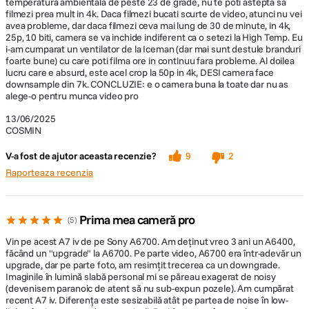
temperatura ambientala de peste 23 de grade, nu te poti astepta sa
23.976p/25p/29.97p/50p/59.94p [89 to
filmezi prea mult in 4k. Daca filmezi bucati scurte de video, atunci nu vei
222 Mb/s]
avea probleme, dar daca filmezi ceva mai lung de 30 de minute, in 4k,
Focalizare automata hibrida rapida, evoluata
25p, 10 biti, camera se va inchide indiferent ca o setezi la High Temp. Eu
i-am cumparat un ventilator de la Iceman (dar mai sunt destule branduri
Rezolutie Video
4K
foarte bune) cu care poti filma ore in continuu fara probleme. Al doilea
lucru care e absurd, este acel crop la 50p in 4k, DESI camera face
Sistemul de FA hibrida rapida, care combina FA cu detectarea fazei cu
downsample din 7k. CONCLUZIE: e o camera buna la toate dar nu as
LPCM pe 2 canale (48 kHz, 16 biti), LPCM
FA cu detectarea contrastului, a evoluat pentru a oferi viteza, precizie si
alege-o pentru munca video pro
Inregistrare
pe 2 canale (48 kHz, 24 biti), LPCM pe 4
urmarire superioare. Cu 4D FOCUS de la Sony, zona de FA acopera
audio
canale (48 kHz, 24 biti), MPEG-4 AAC-LC 2
circa 94% din suprafata imaginii pentru fotografii si filme, cu 759
13/06/2025
canale
puncte de FA cu detectarea fazei.
COSMIN
V-a fost de ajutor aceasta recenzie?
9
2
Capacitati
Da
webcam
Raporteaza recenzia
DETALII PRODUCATOR
Prima mea cameră pro
5
Fotografiere continua cu 10 cps, cu eliberare rapida a tamponului
Vin pe acest A7 iv de pe Sony A6700. Am deținut vreo 3 ani un A6400,
Cod producator
ILCE7M4B.CEC ILCE7
făcând un "upgrade" la A6700. Pe parte video, A6700 era într-adevăr un
upgrade, dar pe parte foto, am resimțit trecerea ca un downgrade.
Cu obturatorul mecanic si cel electronic fotografiati peste 800 de cadre
Pagina
Imaginile în lumină slabă personal mi se păreau exagerat de noisy
Sony a7 IV
cu pana la 10 cps cu urmarire AF/AE, gratie memoriei tampon de mare
producator
(devenisem paranoic de atent să nu sub-expun pozele). Am cumpărat
capacitate a lui α7 IV, procesorului rapid BIONZ XR si vitezei mari de
recent A7 iv. Diferența este sesizabilă atât pe partea de noise în low-
scriere pe card.