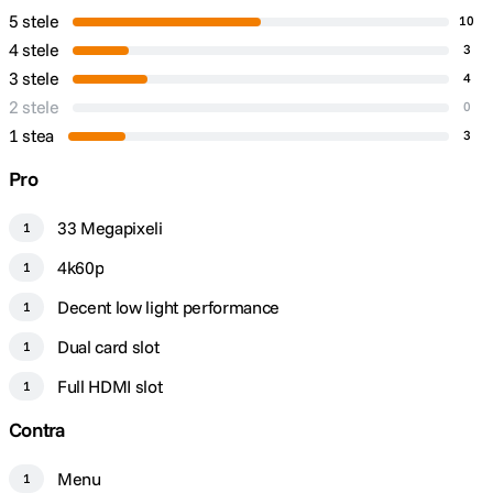
cu detectarea contrastului) Zona de
5 stele
10
focalizare Larg/Zona/Fixare
Mod focalizare
centru/Punct/Extindere punct/Urmarire
4 stele
3
Focalizare automata pe ochi [Imagini
3 stele
4
statice] Om (Selectare ochi
2 stele
0
drept/stang)/Animal (Selectare ochi
1 stea
drept/stang)/Pasare, [Film] Om (Selectare
3
ochi drept/stang)/Animal (Selectare ochi
Pro
drept/stang)/Pasare Alte caracteristici
Control predictiv, Blocare focalizare,
Sensibilitate urmarire FA (Statice),
33 Megapixeli
1
Sensibilitate trecere FA de la un subiect la
4k60p
altul (Film), Viteza tranzitie FA (Film),
1
Comutare zona FA V/O, Inregistrare zona
Decent low light performance
1
FA, Circulare punct de focalizare, Focus
Map (Film), AF Assist (Film)
Dual card slot
1
Focalizare automata hibrida rapida
Full HDMI slot
1
(focalizare automata cu detectia
Focalizare
fazei/focalizare automata cu detectarea
Contra
Senzor de imagine CMOS Full Frame de 33 MP2
contrastului)
Menu
1