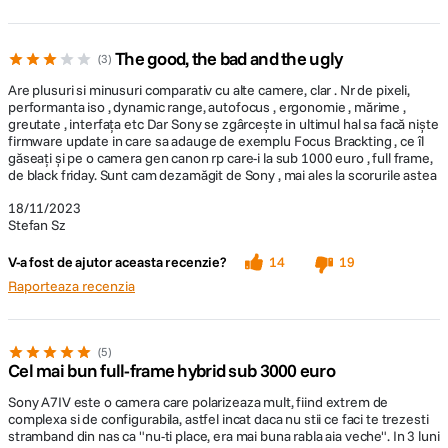
The good, the bad and the ugly
3
Are plusuri si minusuri comparativ cu alte camere, clar . Nr de pixeli,
performanta iso , dynamic range, autofocus , ergonomie , mărime ,
greutate , interfața etc Dar Sony se zgârcește in ultimul hal sa facă niște
firmware update in care sa adauge de exemplu Focus Brackting , ce îl
găseați și pe o camera gen canon rp care-i la sub 1000 euro , full frame,
de black friday. Sunt cam dezamăgit de Sony , mai ales la scorurile astea
18/11/2023
Stefan Sz
V-a fost de ajutor aceasta recenzie?
14
19
Raporteaza recenzia
5
Cel mai bun full-frame hybrid sub 3000 euro
Alegeti aspectul, pentru filme mai expresive
Sony A7IV este o camera care polarizeaza mult, fiind extrem de
complexa si de configurabila, astfel incat daca nu stii ce faci te trezesti
stramband din nas ca "nu-ti place, era mai buna rabla aia veche". In 3 luni
Suport pentru S-Cinetone, Efect creativ si S-Log3. Matricea de culori S-