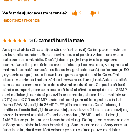
Mai multe detalii
Focalizare automata a ochilor in timp real imbunatatita
Pro
Contra
V-a fost de ajutor aceasta recenzie?
9
1
CONECTIVITATE & PORTURI:
33 Megapixeli
Menu
Viteza celui mai nou motor de procesare completeaza performanta de
Raporteaza recenzia
FA a ochilor in timp real, chiar si cand subiectul priveste in sus, in jos sau
4k60p
Bluetooth
Da
in lateral. Puteti folosi urmarirea tactila pentru a initia urmarirea in timp
Decent low light performance
real a oricarui subiect din cadru, initiind simultan FA a ochilor in timp real
O cameră bună la toate
5
Dual card slot
daca este detectat un ochi, prin simpla atingere a ecranului.
WiFi
Da
Full HDMI slot
Am aparatul de câțiva ani (de când o fost lansat) Ce îmi place: - este un
un bun -all arounder- . Bun si pentru poze si pentru video. - are multe
GPS
Good grip
Nu
butoane customizabile. Dacă îți dedici puțin timp în a le programa
Sensor protection curtain
pentru funcțiile și setările pe care le folosești cel mai des , vei aprecia și
Interfata
Stocare masiva/MTP/Terminal
mai mult această cameră. - calitatea imagini este bună (performanța ISO
computer
multi/micro USB
, dynamic range ) - auto focus bun - gama larga de lentile Ce nu îmi
place: - nu primesti actualizări de firmware cu funcții noi. Asta se aplică
Fotografii facile cu animale de companie
cam la toate camerele foto de la diverși producători . Ce poate să facă
când o cumperi , doar asta poate să facă și când te scapi de ea . - 33MP
ALTE CARACTERISTICI:
sunt suficienți , dar dacă pozezi în crop mode , ai doar 14 . Îi mai fain un
a7RV, sau a7CR cu 60MP, unde poți configura să fotografieze în full
Focalizare rapida si exacta pentru cadre dificile cu animale. Prin setarea
frame RAW M , ce îți dă 26MP în FF și în crop mode . Dacă folosești
Model
tipului de detectare a subiectului la "Animal" in avans, puteti detecta si
lentile cu focală fixă , îți dă un avantaj , ca vei avea 2 focale la dispoziție și
acumulator
NP-FZ100
urmari ochii unui animal, pentru mai mult succes in realizarea filmelor si
pozezi la aceasi rezoluție în ambele moduri , 26MP sunt suficienți ,
compatibil
a imaginilor cu animale salbatice sau domestice. S-a imbunatatit
14MP ii cam putin. - nu are focus bracketing . Defapt, toate camerele de
detectarea ochilor animalelor, cu focalizare si urmarire exacte, chiar
la Sony sunt slabe la focus bracketing . Sunt camere de la Sony care au
daca animalul este cu fata in jos.
Culoare Camera
Negru
funcția asta , dar îi cam fără valoare pentru ca face pauze mari intre