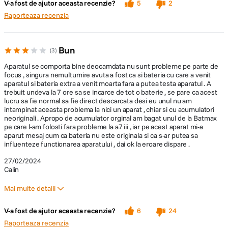
V-a fost de ajutor aceasta recenzie?
5
2
Raporteaza recenzia
Codificare All-Intra acceptata pe langa Long GOP
Bun
3
Inregistrarea All-Intra codifica fiecare cadru independent, la viteze de
Aparatul se comporta bine deocamdata nu sunt probleme pe parte de
biti de pana la 600 Mbps, captand miscarea complexa mai precis si
focus , singura nemultumire avuta a fost ca si bateria cu care a venit
eficientizand editarea. [1] All-Intra (All-I) [2] Long-GOP [3] Grup de
aparatul si bateria extra a venit moarta fara a putea testa aparatul . A
imagini.
trebuit undeva la 7 ore sa se incarce de tot o baterie , se pare ca acest
lucru sa fie normal sa fie direct descarcata desi eu unul nu am
intampinat aceasta problema la nici un aparat , chiar si cu acumulatori
neoriginali . Apropo de acumulator orginal am bagat unul de la Batmax
pe care l-am folosti fara probleme la a7 iii , iar pe acest aparat mi-a
aparut mesaj cum ca bateria nu este originala si ca s-ar putea sa
influenteze functionarea aparatului , dai ok la eroare dispare .
27/02/2024
Calitate superioara si fisiere mai mici cu XAVC HS
Calin
Mai multe detalii
Formatul XAVC HS utilizeaza codificare HEVC/H.265 pentru a atinge o
eficienta de comprimare dubla fata de AVC/H.264, pentru imagini de
Pro
Contra
V-a fost de ajutor aceasta recenzie?
6
24
calitate superioara si dimensiuni mai mici ale fisierelor, pentru
Grip , focus
baterie moarta
Raporteaza recenzia
economie de spatiu.