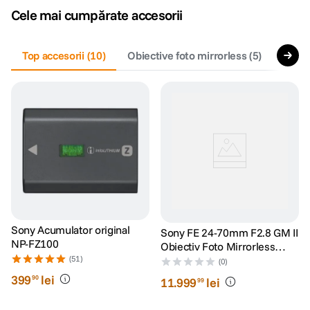
Cele mai cumpărate accesorii
canon sx740 hs
5
.
Top accesorii
(
10
)
Obiective foto mirrorless
(
5
)
Trepi
lavaliera
6
.
ulanzi
7
.
godox
8
.
card memorie
9
.
nou
10
.
Sony Acumulator original
Sony FE 24-70mm F2.8 GM II
NP-FZ100
Obiectiv Foto Mirrorless
(51)
Montura Sony E
(0)
399
lei
90
11
.
999
lei
99