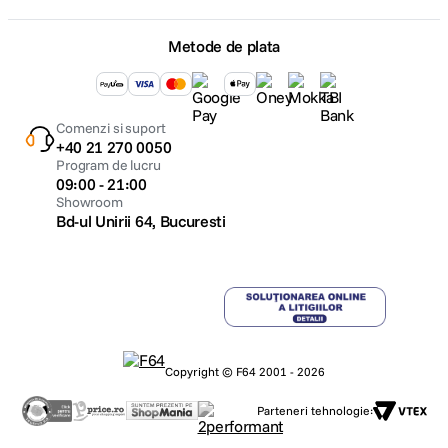
Metode de plata
α7 IV asigura redare facila in timp real. Cand conectati la computer prin
USB, apare meniul pe ecranul camerei. Selectati "Redare in timp real
(prin USB)" si comutati imediat la acel mod, fara configurare avansata.
Comenzi si suport
+40 21 270 0050
Program de lucru
09:00 - 21:00
Showroom
Bd-ul Unirii 64, Bucuresti
Efect piele fina
Efectul de piele fina incorporat pe α7 IV face ca pielea sa arate frumos,
atenuand ridurile si petele si accentuand ochii si gura. Aceasta functie
este disponibila pentru imagini, filme si redare in timp real.
Copyright © F64 2001 - 2026
Parteneri tehnologie: