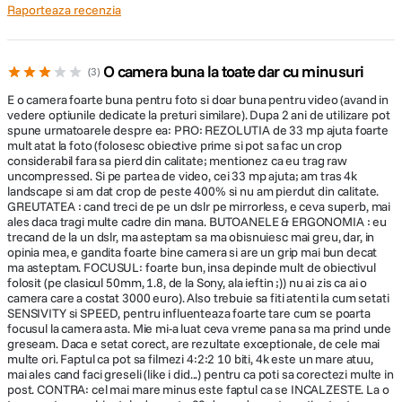
Raporteaza recenzia
Control TTL pentru blit preliminar
Compensare blit +/- 3,0 EV (comutabil
O camera buna la toate dar cu minusuri
intre treptele de 1/3 si 1/2 EV) Moduri blit
3
Control blit
Blit oprit, Blit automat, Blit de umplere,
E o camera foarte buna pentru foto si doar buna pentru video (avand in
extern
Sincronizare lenta, Sincronizare blit spate,
vedere optiunile dedicate la preturi similare). Dupa 2 ani de utilizare pot
Reducerea efectului de „ochi rosii”
Format HEIF pe 10 biti - gradatii fine ale imaginilor
spune urmatoarele despre ea: PRO: REZOLUTIA de 33 mp ajuta foarte
(selectabil activat/dezactivat), Wireless,
mult atat la foto (folosesc obiective prime si pot sa fac un crop
considerabil fara sa pierd din calitate; mentionez ca eu trag raw
Sincronizare de mare viteza
uncompressed. Si pe partea de video, cei 33 mp ajuta; am tras 4k
Alaturi de formatele conventionale RAW si JPEG, puteti alege HEIF
landscape si am dat crop de peste 400% si nu am pierdut din calitate.
(High Efficiency Image File) pentru inregistrarea imaginilor statice.
GREUTATEA : cand treci de pe un dslr pe mirrorless, e ceva superb, mai
SPECIFICATII VIDEO:
Adancimea de 10 biti reproduce fidel cerul si subiectii din portrete,
ales daca tragi multe cadre din mana. BUTOANELE & ERGONOMIA : eu
pentru care este esentiala gradarea naturala.
trecand de la un dslr, ma asteptam sa ma obisnuiesc mai greu, dar, in
opinia mea, e gandita foarte bine camera si are un grip mai bun decat
H.265/XAVC HS 4:2:2 10-Bit UHD 4K
ma asteptam. FOCUSUL: foarte bun, insa depinde mult de obiectivul
(3840 x 2160) la 23.976p/50p/59.94p [50
folosit (pe clasicul 50mm, 1.8, de la Sony, ala ieftin ;)) nu ai zis ca ai o
to 200 Mb/s] H.265/XAVC HS 4:2:0 10-Bit
camera care a costat 3000 euro). Also trebuie sa fiti atenti la cum setati
UHD 4K (3840 x 2160) la
SENSIVITY si SPEED, pentru influenteaza foarte tare cum se poarta
23.976p/50p/59.94p [30 to 150 Mb/s]
focusul la camera asta. Mie mi-a luat ceva vreme pana sa ma prind unde
Inregistrare
greseam. Daca e setat corect, are rezultate exceptionale, de cele mai
H.264/XAVC S-I 4:2:2 10-Bit UHD 4K (3840
video
multe ori. Faptul ca pot sa filmezi 4:2:2 10 biti, 4k este un mare atuu,
x 2160) la
mai ales cand faci greseli (like i did...) pentru ca poti sa corectezi multe in
23.976p/25p/29.97p/50p/59.94p [240 to
post. CONTRA: cel mai mare minus este faptul ca se INCALZESTE. La o
600 Mb/s] Full HD (1920 x 1080) la