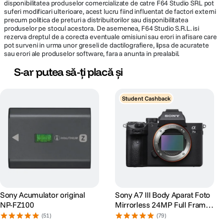
disponibilitatea produselor comercializate de catre F64 Studio SRL pot
inregistrarii este posibila prin rotirea inelului de focalizare, iar FA revine
suferi modificari ulterioare, acest lucru fiind influentat de factori externi
cand se opreste rotirea inelului.
precum politica de preturi a distribuitorilor sau disponibilitatea
produselor pe stocul acestora. De asemenea, F64 Studio S.R.L. isi
rezerva dreptul de a corecta eventuale omisiuni sau erori in afisare care
pot surveni in urma unor greseli de dactilografiere, lipsa de acuratete
sau erori ale produselor software, fara a anunta in prealabil.
S-ar putea să-ți placă și
Reglarea focalizarii pentru libertate de creatie
Student Cashback
Functiile de focalizare reglate fin, utilizate si in modele superioare
precum α1 si α7S III, permit optiuni creative precum schimbarea
focalizarii sau a tintei FA si sensibilitate particularizabila a urmaririi
subiectului.
Sony Acumulator original
Sony A7 III Body Aparat Foto
NP-FZ100
Mirrorless 24MP Full Frame
4K
(51)
(79)