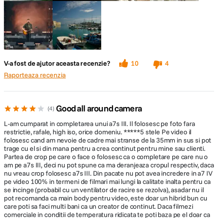
urmarirea unei anumite pasari, indiferent daca este asezata sau in zbor,
pastrand focalizarea asupra ochiului in ciuda miscarilor imprevizibile.
V-a fost de ajutor aceasta recenzie?
10
4
Raporteaza recenzia
Filme 4K 60p cursive, cu aspect natural
Good all around camera
4
Acum puteti inregistra filme pana la 4K 60p cu citire completa a pixelilor
si fara combinarea acestora, gratie noului senzor de imagine de pe α7
L-am cumparat in completarea unui a7s III. Il folosesc pe foto fara
IV si intervalului dinamic larg, pentru imagini clare cu subiecti in miscare
restrictie, rafale, high iso, orice domeniu. *****5 stele Pe video il
rapida.
folosesc cand am nevoie de cadre mai stranse de la 35mm in sus si pot
trage cu el si din mana pentru a crea continut pentru mine sau clienti.
Partea de crop pe care o face o folosesc ca o completare pe care nu o
am pe a7s III, deci nu pot spune ca ma deranjeaza cropul respectiv, daca
nu vreau crop folosesc a7s III. Din pacate nu pot avea incredere in a7 IV
pe video 100% in termeni de filmari mai lungi la calitate inalta pentru ca
se incinge (probabil cu un ventilator de racire se rezolva), asadar nu il
pot recomanda ca main body pentru video, este doar un hibrid bun cu
Supraesantionare 7K
care poti sa faci multi bani ca un creator de continut. Daca filmezi
comerciale in conditii de temperatura ridicata te poti baza pe el doar ca