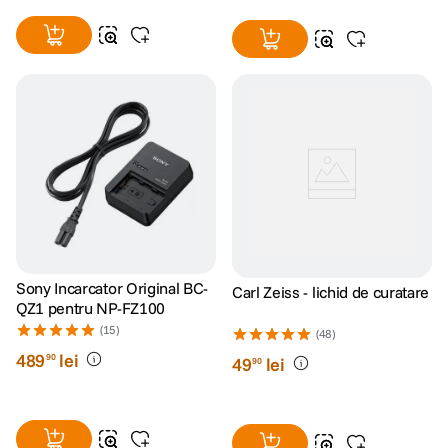
Sony Incarcator Original BC-
Carl Zeiss - lichid de curatare
QZ1 pentru NP-FZ100
(15)
(48)
489
lei
90
49
lei
90