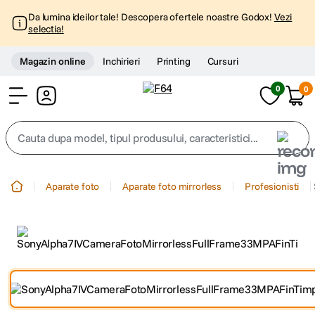
Da lumina ideilor tale! Descopera ofertele noastre Godox!
Vezi
selectia!
Magazin online
Inchirieri
Printing
Cursuri
0
0
Cont
Cauta dupa model, tipul produsului, caracteristici...
Top Cautari
Aparate foto
Aparate foto mirrorless
Profesionisti
canon g7x
1
.
trepied
2
.
trepied telefon
3
.
peak design
4
.