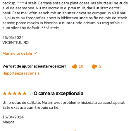
backup. ****4 stele Carcasa este cam plasticoasa, ias shutterul se aude
si el de asemenea. Nu ma incred in el prea mult, dar il utilizez de toti
Cand inregistrati filme 4K pana la 30p, este posibila supraesantionarea
banii. Este mai ieftin sa schimb un shutter decat sa cumpar un a9 II sau
7K full-frame, ceea ce duce la continut 4K detaliat, de inalta rezolutie.
III, plus ca nu fotografiez sport in biblioteca unde sa fie nevoie de stack
Selectati modul care vi se potriveste si lasati restul in seama camerei.
sensor, poate maxim in biserica la nunta unde oricum nu trag rafale si
sunt silent by default. ***3 stele
25/05/2024
VICENTIUL.RO
Mai multe detalii
Pro
V-a fost de ajutor aceasta recenzie?
10
2
Calitate inalta cu inregistrarea pe 10 biti, 4:2:2
Bun pentru fotografii (orice fel de nișă)
Raporteaza recenzia
un backup bun pentru partea de video high level
un hibrid bun pentru easy/fast content creators
Inregistrati chiar la nivelul camerei cu bogatia uimitoare a profunzimii
O camera exceptionala
5
de 10 biti si a esantionarii culorilor 4:2:2, cu codificare Long GOP sau
Contra
All-Intra, pentru mai multa flexibilitate in gradarea imaginilor, post-
Un produs de calitate. Nu am avut probleme niciodata cu acest aparat.
procesare si compozitie.
Este exat asa cum trebuie sa fie.
NU pentru high quality long videos (se incinge)
Plasticos si scump pentru tipul de carcasa
16/04/2024
Magda
nu am incredere in weathersealing (nu am testat)