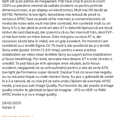
light cât și pe partea de megapixeli. Poți face crop în poze la zoom
100% cu pierdere minimă de calitate (evident nu pentru print de
ECRAN / VIEWFINDER:
dimensiuni mari, ci pe display-uri electronice). Mult mai OK decât pe
A6700. Referitor la low-light, densitatea mai redusă de pixeli vs
Tip TFT de 7,5 cm (tip 3.0), tactil,
senzorul APSC face ca pixelii să fie mai mari, și consecința este că
Display LCD
nivelul de noise este mult mai bine controlat. Am cochetat mult cu un
1.036.800 puncte
Sony A7c ii, dar până la urmă am ales A7 iv datorită faptului că are două
sloturi de card (backup), dar și pentru că eu fac mai mult foto, deci EVF-
Vizor electronic de 1,3 cm (tip 0,5) (OLED
ul mai bun este un mare bonus. Este mai greu cu ceva A7 iv, dar
Vizor
Quad-VGA), 3.686.400 de puncte
recunosc că stă bine în mână, are un grip excelent. Pe moment l-am
Urmarire in timp real inteligenta cu AI de la Sony
combinat cu o lentilă Sigma 24-70 mark ii, dar posibil să iau și o lentilă
Sony wide (poate 14mm f1.8 în timp), pentru a avea și active
Control luminozitate Manual (5 trepte
stabilization pe video (doar lentilele Sony au suport active stabilization
intre -2 si +2), mod Vreme insorita Unghi
și focus breathing). Per total, senzația mea despre A7 iv este că este o
Algoritmul unic de recunoastere a subiectului de la Sony foloseste
reglabil Unghi de deschidere: aprox. 176°.
unealtă. Te poți baza pe el în aproape orice situație, auto-focus
Optiuni
date despre culoare, model si distanta fata de subiect pentru a procesa
excelent, megapixeli zic eu arhi-suficienți pentru a uita de seria A7R,
Unghi de rotire: aprox. 270°. Marire
vizualizare
in timp real informatiile spatiale. AI detecteaza si urmareste ochii si fata
low light performance super decent. Dacă ar fi să zic ceva mai negativ,
pentru focalizare Focus Magnifier (Full
subiectului (om, animal, pasare) cu o precizie foarte mare. Selectati
eu nu mă prea împac cu noile meniuri Sony. Au pus o grămadă de setări
Frame de 35 mm: 5,5x/11x, APS-C:
subiectul de urmarit si lasati camera sa se ocupe de restul.
în a 3-a ramură, de nu mai știi ce este unde.Căutam de exemplu APSC
3,7x/7,3x)
mode, și era pus sub Image Quality. Pur teoretic da, dar practic la image
quality intuitiv te gândești la tipul de imagine - JPG vs HEIF vs RAW.
APSC mode e și nu e image quality.
STOCARE:
28/01/2025
Adrian S
Tip Card
Dual Slot SD UHS-I/II / CFexpress Tip A
Memorie