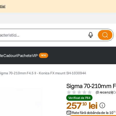
tia!
istici...
te
Cadouri
Pachete
VIP
Sigma 70-210mm F4.5 II - Konica FX mount SH-1030944
Sigma 70-210mm F4
(
0 recenzii
)
C
Verificat de F64
257
lei
10
Rate fără dobânda de la
10
71