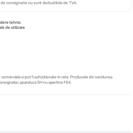
 de consignatie nu sunt deductibile de TVA.
edere tehnic
le de utilizare
merciala si pot fi achizitionate in rate. Produsele din sectiunea
onsignatar, aparatura SH nu apartine F64.