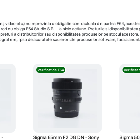
ni, video etc.) nu reprezinta o obligatie contractuala din partea F64, acestea 
ri nu obliga F64 Studio S.R.L. la nicio actiune. Preturile si disponibilitate
de preturi a distribuitorilor sau disponibilitatea produselor pe stocul acesto
ografiere, lipsa de acuratete sau erori ale produselor software, fara a anunta
Verificat de F64
Verificat
 -
Sigma 65mm F2 DG DN - Sony
Sigma 50