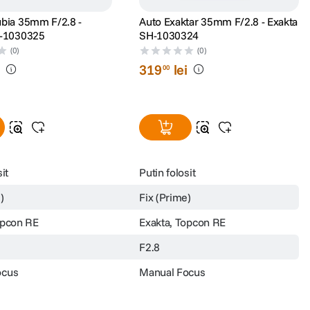
bia 35mm F/2.8 -
Auto Exaktar 35mm F/2.8 - Exakta
H-1030325
SH-1030324
(0)
(0)
i
319
lei
00
it
Putin folosit
)
Fix (Prime)
opcon RE
Exakta, Topcon RE
F2.8
ocus
Manual Focus