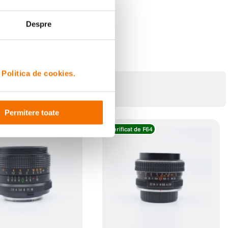
Despre
i
Politica de cookies.
Permitere toate
de F64
Verificat de F64