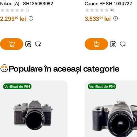
Nikon [A] - SH125093082
Canon EF SH-1034722
(0)
(0)
2
.
299
lei
3
.
533
lei
00
04
Populare în aceeași categorie
Verificat de F64
Verificat de F64