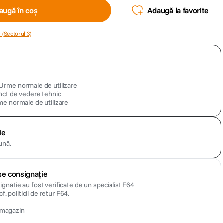
augă în coș
Adaugă la favorite
 (Sectorul 3)
Urme normale de utilizare
unct de vedere tehnic
me normale de utilizare
ie
ună.
se consignație
gnatie au fost verificate de un specialist F64
f. politicii de retur F64.
n magazin