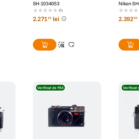
SH-1034053
Nikon SH
(0)
2
.
271
lei
2
.
392
24
50
Verificat de F64
Verificat