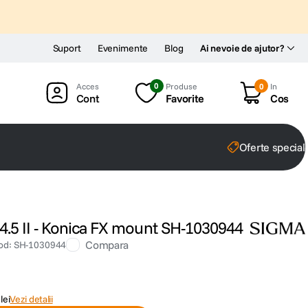
Suport
Evenimente
Blog
Ai nevoie de ajutor?
0
Produse
0
In
Cont
Favorite
Cos
Oferte special
.5 II - Konica FX mount SH-1030944
Compara
od
:
SH-1030944
lei
Vezi detalii