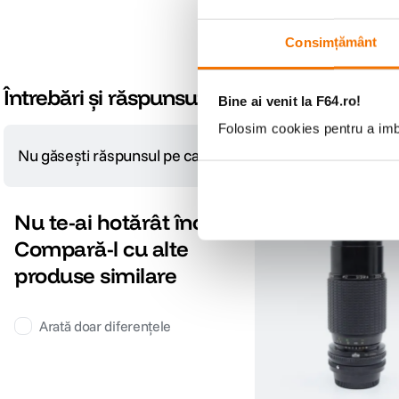
Consimțământ
Întrebări și răspunsuri
Bine ai venit la F64.ro!
Folosim cookies pentru a imbu
Nu găsești răspunsul pe care îl cauți?
Pune o întrebare
Nu te-ai hotărât încă?
Verificat de F64
Compară-l cu alte
produse similare
Arată doar diferențele