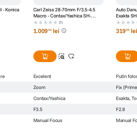
 - Konica
Carl Zeiss 28-70mm F/3.5-4.5
Auto Danu
Macro - Contax/Yashica SH-
Exakta S
1032839
(0)
1
.
009
lei
319
le
44
00
are
Excelent
Putin folos
Zoom
Fix (Prime
Contax/Yashica
Exakta, T
F3.5
F2.8
Manual Focus
Manual F