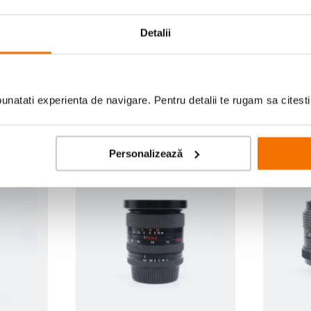
Scrie prima recenzie
Detalii
natati experienta de navigare. Pentru detalii te rugam sa citest
Personalizează
Verificat de F64
Verificat 