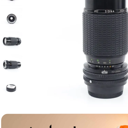
canon sx740 hs
6
.
card memorie
7
.
sony fx
8
.
dji mic mini
9
.
dji osmo pocket 4
10
.