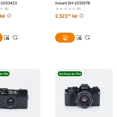
-1033423
mount SH-1033078
(0)
(0)
lei
2
.
523
lei
60
 de F64
Verificat de F64