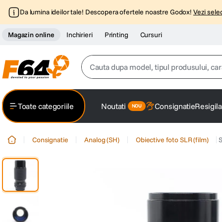
Da lumina ideilor tale! Descopera ofertele noastre Godox!
Vezi selec
Magazin online
Inchirieri
Printing
Cursuri
Cauta dupa model, tipul produsului, caracter
Top Cautari
Toate categoriile
Noutati
Consignatie
Resigila
canon g7x
1
.
Consignatie
Analog (SH)
Obiective foto SLR (film)
trepied
2
.
trepied telefon
3
.
peak design
4
.
lavaliera
5
.