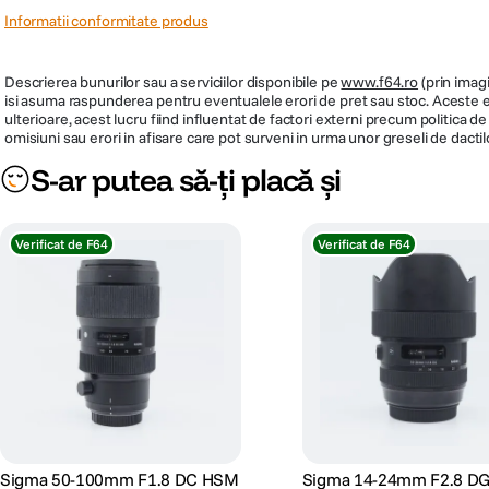
Informatii conformitate produs
Descrierea bunurilor sau a serviciilor disponibile pe
www.f64.ro
(prin imagi
isi asuma raspunderea pentru eventualele erori de pret sau stoc. Aceste ero
ulterioare, acest lucru fiind influentat de factori externi precum politica 
omisiuni sau erori in afisare care pot surveni in urma unor greseli de dactil
S-ar putea să-ți placă și
Verificat de F64
Verificat de F64
Sigma 50-100mm F1.8 DC HSM
Sigma 14-24mm F2.8 DG