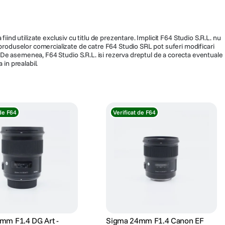
fiind utilizate exclusiv cu titlu de prezentare. Implicit F64 Studio S.R.L. nu
a produselor comercializate de catre F64 Studio SRL pot suferi modificari
ra. De asemenea, F64 Studio S.R.L. isi rezerva dreptul de a corecta eventuale
 in prealabil.
 de F64
Verificat de F64
mm F1.4 DG Art -
Sigma 24mm F1.4 Canon EF