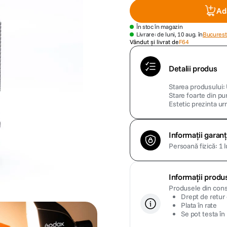
Ad
În stoc în magazin
Livrare: de luni, 10 aug. în
Bucuresti
Vândut și livrat de
F64
Detalii produs
Starea produsului
Stare foarte din p
Estetic prezinta ur
Informații garanț
Persoană fizică: 1 l
Informații produ
Produsele din consi
Drept de retur c
Plata în rate
Se pot testa î