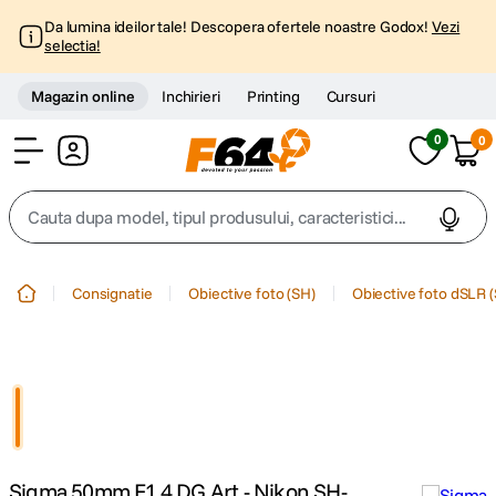
Da lumina ideilor tale! Descopera ofertele noastre Godox!
Vezi
selectia!
Magazin online
Inchirieri
Printing
Cursuri
0
0
Cont
Cauta dupa model, tipul produsului, caracteristici...
Top Cautari
Consignatie
Obiective foto (SH)
Obiective foto dSLR 
canon g7x
1
.
trepied
2
.
trepied telefon
3
.
Sigma 50mm F1.4 DG Art - Nikon SH-
peak design
4
.