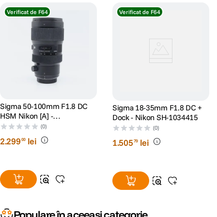
Verificat de F64
Verificat de F64
Sigma 50-100mm F1.8 DC
Sigma 18-35mm F1.8 DC +
HSM Nikon [A] -
Dock - Nikon SH-1034415
SH125093082
(0)
(0)
2
.
299
lei
00
1
.
505
lei
79
Populare în aceeași categorie