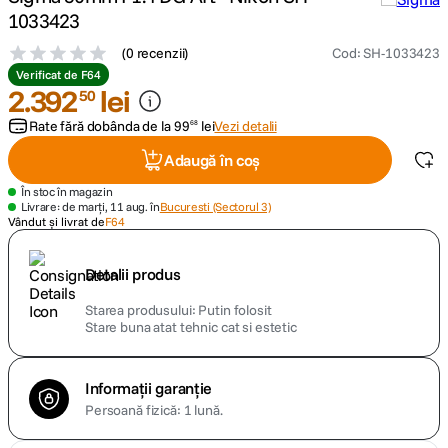
1033423
canon sx740 hs
5
.
(
0 recenzii
)
Cod
:
SH-1033423
Verificat de F64
lavaliera
2
.
392
lei
6
.
50
Rate fără dobânda de la
99
lei
Vezi detalii
68
card memorie
7
.
Adaugă în coș
dji mic mini
8
.
În stoc în magazin
Livrare: de marți, 11 aug. în
Bucuresti (Sectorul 3)
Vândut și livrat de
F64
dji osmo
9
.
Detalii produs
insta 360
10
.
Starea produsului
Putin folosit
Stare buna atat tehnic cat si estetic
Informații garanție
Persoană fizică: 1 lună.