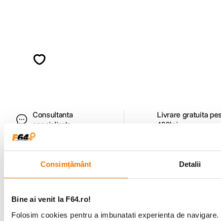
Alatura-te comunitatii creatorilor
Descopera inspiratie, recomandari utile,
ghiduri foto-video si oferte pregatite special
pentru tine.
Consultanta
Livrare gratuita pe
specializata
499lei
Consimțământ
Detalii
Comenzi si livrare
Suport
Bine ai venit la F64.ro!
Folosim cookies pentru a imbunatati experienta de navigare. P