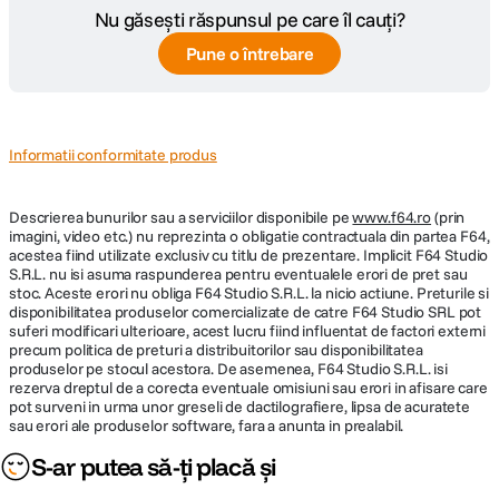
Nu găsești răspunsul pe care îl cauți?
Pune o întrebare
Informatii conformitate produs
Descrierea bunurilor sau a serviciilor disponibile pe
www.f64.ro
(prin
imagini, video etc.) nu reprezinta o obligatie contractuala din partea F64,
acestea fiind utilizate exclusiv cu titlu de prezentare. Implicit F64 Studio
S.R.L. nu isi asuma raspunderea pentru eventualele erori de pret sau
stoc. Aceste erori nu obliga F64 Studio S.R.L. la nicio actiune. Preturile si
disponibilitatea produselor comercializate de catre F64 Studio SRL pot
suferi modificari ulterioare, acest lucru fiind influentat de factori externi
precum politica de preturi a distribuitorilor sau disponibilitatea
produselor pe stocul acestora. De asemenea, F64 Studio S.R.L. isi
rezerva dreptul de a corecta eventuale omisiuni sau erori in afisare care
pot surveni in urma unor greseli de dactilografiere, lipsa de acuratete
sau erori ale produselor software, fara a anunta in prealabil.
S-ar putea să-ți placă și