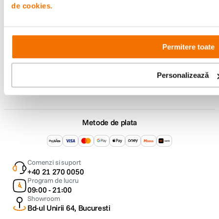
Service si garantii
de cookies.
F64 Studio
Permitere toate
Urmareste-ne
Personalizează
Metode de plata
Comenzi si suport
+40 21 270 0050
Program de lucru
09:00 - 21:00
Showroom
Bd-ul Unirii 64, Bucuresti