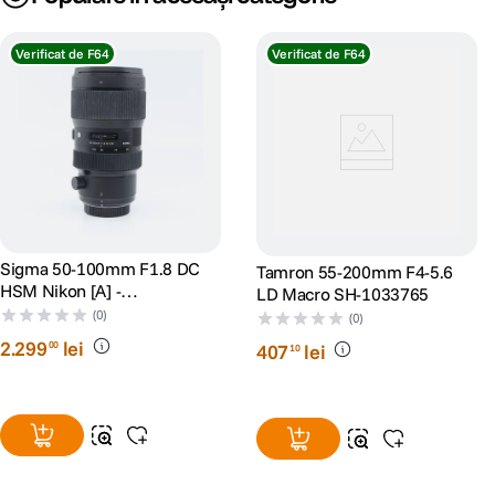
Verificat de F64
Verificat de F64
Sigma 50-100mm F1.8 DC
Tamron 55-200mm F4-5.6
HSM Nikon [A] -
LD Macro SH-1033765
SH125093082
(0)
(0)
2
.
299
lei
00
407
lei
10