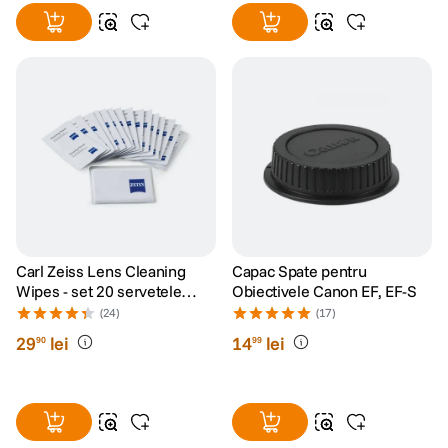
Carl Zeiss Lens Cleaning
Capac Spate pentru
Wipes - set 20 servetele
Obiectivele Canon EF, EF-S
umede
(24)
(17)
29
lei
14
lei
90
99