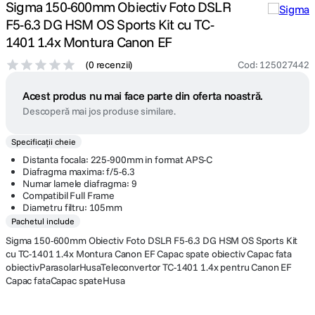
Sigma 150-600mm Obiectiv Foto DSLR
F5-6.3 DG HSM OS Sports Kit cu TC-
1401 1.4x Montura Canon EF
(
0 recenzii
)
Cod
:
125027442
Acest produs nu mai face parte din oferta noastră.
Descoperă mai jos produse similare.
Specificații cheie
Distanta focala: 225-900mm in format APS-C
Diafragma maxima: f/5-6.3
Numar lamele diafragma: 9
Compatibil Full Frame
Diametru filtru: 105mm
Pachetul include
Sigma 150-600mm Obiectiv Foto DSLR F5-6.3 DG HSM OS Sports Kit
cu TC-1401 1.4x Montura Canon EF Capac spate obiectiv Capac fata
obiectivParasolarHusaTeleconvertor TC-1401 1.4x pentru Canon EF
Capac fataCapac spateHusa