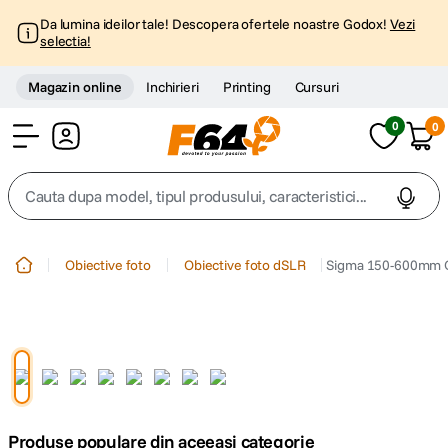
Da lumina ideilor tale! Descopera ofertele noastre Godox!
Vezi
selectia!
Magazin online
Inchirieri
Printing
Cursuri
0
0
Cont
Cauta dupa model, tipul produsului, caracteristici...
Top Cautari
Obiective foto
Obiective foto dSLR
Sigma 150-600mm Ob
canon g7x
1
.
trepied
2
.
trepied telefon
3
.
Produse populare din aceeasi categorie
peak design
4
.