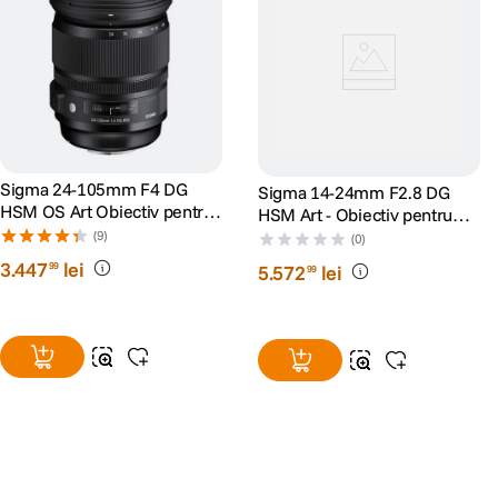
Sigma 24-105mm F4 DG
Sigma 14-24mm F2.8 DG
HSM OS Art Obiectiv pentru
HSM Art - Obiectiv pentru
Nikon FX
Nikon FX
(9)
(0)
3
.
447
lei
99
5
.
572
lei
99