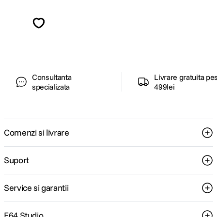
Alatura-te comunitatii creatorilor
Descopera inspiratie, recomandari utile,
ghiduri foto-video si oferte pregatite special
pentru tine.
Consultanta
Livrare gratuita pe
specializata
499lei
Comenzi si livrare
Suport
Service si garantii
F64 Studio