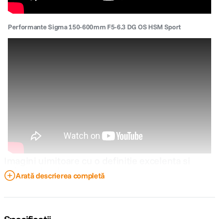
Performante Sigma 150-600mm F5-6.3 DG OS HSM Sport
Imagini uimitoare cu o definitie excelenta si
culori saturate
Arată descrierea completă
Sigma 150-600mm F/5-6.3 DG OS HSM S dispune de o optica de invidiat
de 24 elemente in 16 grupuri, , elementele cu dispersie scazuta (2 FLD si
3 SLD), ce alaturi de tratamentele multistrat va vor oferi imagini bogate in
detalii , cu un contrast excelent si culori saturate.