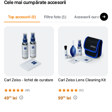
Cele mai cumpărate accesorii
Top accesorii
(
5
)
Filtre foto
(
1
)
Accesorii curatare si 
Carl Zeiss - lichid de curatare
Carl Zeiss Lens Cleaning Kit
(48)
(52)
49
lei
99
lei
90
90