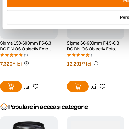
Pe
Cod producator
ZA954
Compatibilitate:
Sigma 120-300mm f/2.8 DG OS HSM Sports Lens
Pers
Sigma 150-600mm f/5-6.3 DG OS HSM Sports Lens
Sigma 150-600mm f/5-6.3 DG OS HSM Contemporary Lens
Sigma 150-600mm F5-6.3
Sigma 60-600mm F4.5-6.3
DG DN OS Obiectiv Foto
DG DN OS Obiectiv Foto
Mirrorless Panasonic L-
Mirrorless Sony FE [S]
(1)
(1)
mount [S]
7
.
320
lei
12
.
201
lei
99
99
Populare în aceeași categorie