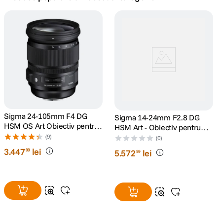
canon sx740 hs
5
.
lavaliera
6
.
sony fx
7
.
card memorie
8
.
dji mic mini
Sigma 24-105mm F4 DG
9
.
Sigma 14-24mm F2.8 DG
HSM OS Art Obiectiv pentru
HSM Art - Obiectiv pentru
Nikon FX
Nikon FX
(9)
dji osmo
(0)
10
.
3
.
447
lei
99
5
.
572
lei
99