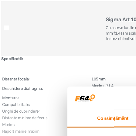
Sigma Art 10
Cu cateva luni in
mm f1.4 (am scris 
testez obiectivul
Specificatii:
Distanta focala:
105mm
Maxim: f/1.4
Deschidere diafragma:
Minim: f/16
Montura:
Nikon F
Compatibilitate:
35mm Film / Digital full 
Unghi de cuprindere:
23.3°
Distanta minima de focus:
1 m
Consimțământ
Marire:
0.12x
Raport marire maxim:
1:8.3