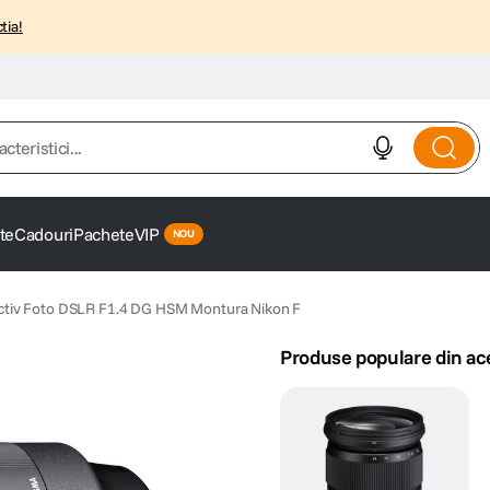
tia!
istici...
te
Cadouri
Pachete
VIP
tiv Foto DSLR F1.4 DG HSM Montura Nikon F
Produse populare din ac