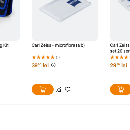
g Kit
Carl Zeiss - microfibra (alb)
Carl Zeis
set 20 se
(6)
39
lei
29
lei
90
90