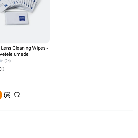
s Lens Cleaning Wipes -
rvetele umede
(24)