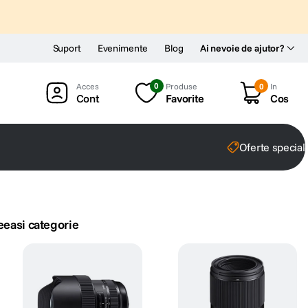
Suport
Evenimente
Blog
Ai nevoie de ajutor?
0
Produse
0
In
Cont
Favorite
Cos
Oferte special
eeasi categorie