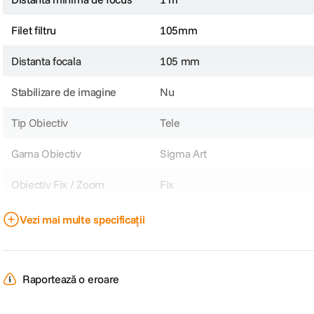
Filet filtru
105mm
Distanta focala
105 mm
Stabilizare de imagine
Nu
Tip Obiectiv
Tele
Gama Obiectiv
Sigma Art
Obiectiv Fix / Zoom
Fix
Focala Fixa
105mm
Vezi mai multe specificații
Unghi de cuprindere
23.3°
Nr. lamele diafragma
9, rotunjite
Raportează o eroare
Diafragma Maxima
f/1.4