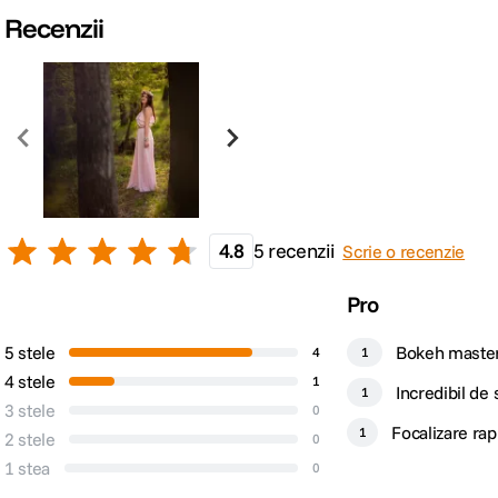
Recenzii
Plaja diafragme
F1.4 - F16
Tip Focalizare
Autofocus
DIMENSIUNE / GREUTATE:
Greutate
1.64 kg
4.8
5 recenzii
Scrie o recenzie
DETALII PRODUCATOR
Pro
Cod producator
259955
5 stele
Bokeh maste
4
1
4 stele
1
Incredibil de 
1
3 stele
0
Focalizare rap
1
2 stele
0
adaptor
1 stea
0