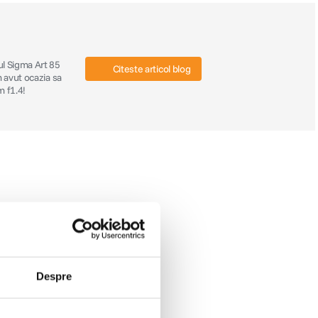
vul Sigma Art 85
Citeste articol blog
m avut ocazia sa
m f1.4!
Despre