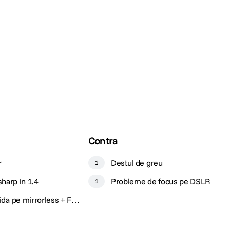
Contra
r
Destul de greu
1
sharp in 1.4
Probleme de focus pe DSLR
1
ida pe mirrorless + FTZ