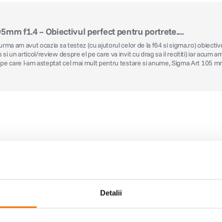
5mm f1.4 – Obiectivul perfect pentru portrete....
 urma am avut ocazia sa testez (cu ajutorul celor de la f64 si sigma.ro) obiecti
si un articol/review despre el pe care va invit cu drag sa il recititi) iar acum a
 pe care l-am asteptat cel mai mult pentru testare si anume, Sigma Art 105 m
frame
Detalii