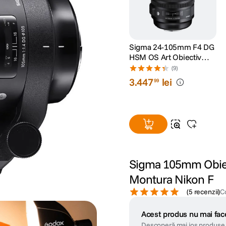
Sigma 24-105mm F4 DG
HSM OS Art Obiectiv
pentru Nikon FX
(9)
3
.
447
lei
99
Sigma 105mm Obie
Montura Nikon F
(
5 recenzii
)
C
Acest produs nu mai face
Descoperă mai jos produse 