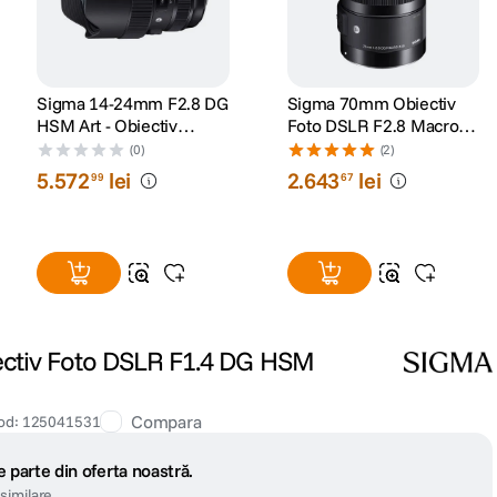
Sigma 14-24mm F2.8 DG
Sigma 70mm Obiectiv
HSM Art - Obiectiv
Foto DSLR F2.8 Macro
pentru Nikon FX
1:1 Montura Canon EF
(0)
(2)
5
.
572
lei
2
.
643
lei
99
67
ctiv Foto DSLR F1.4 DG HSM
Compara
od
:
125041531
 parte din oferta noastră.
similare.