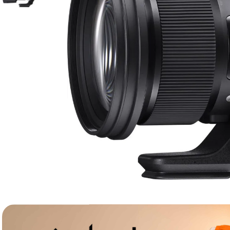
lavaliera
6
.
card memorie
7
.
dji mic mini
8
.
dji osmo
9
.
insta 360
10
.