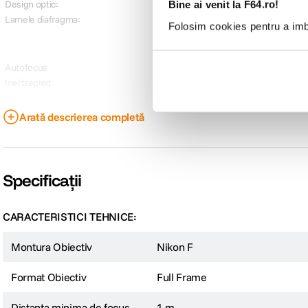
Design optic:
17 Elemente in 12 Grupu
Bine ai venit la F64.ro!
Lamele diafragma:
9, Rotunjite
Folosim cookies pentru a imbu
Autofocus
Inel trepied
Arată descrierea completă
Diametru filtru:
105 mm
Dimensiuni:
115.9 x 131.5 mm
Greutate:
1.64 kg
Specificații
CARACTERISTICI TEHNICE:
Montura Obiectiv
Nikon F
Format Obiectiv
Full Frame
Distanta minima de focus
1 m