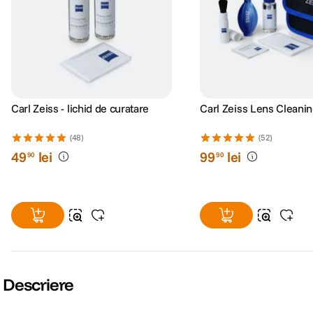
Carl Zeiss - lichid de curatare
Carl Zeiss Lens Cleanin
(48)
(52)
49
lei
99
lei
90
90
Descriere