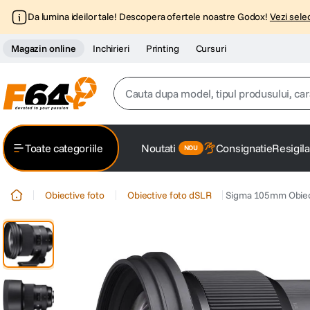
Da lumina ideilor tale! Descopera ofertele noastre Godox!
Vezi selec
Magazin online
Inchirieri
Printing
Cursuri
Cauta dupa model, tipul produsului, caracter
Top Cautari
Toate categoriile
Noutati
Consignatie
Resigila
canon g7x
1
.
Obiective foto
Obiective foto dSLR
Sigma 105mm Obiec
trepied
2
.
trepied telefon
3
.
peak design
4
.
canon sx740 hs
5
.