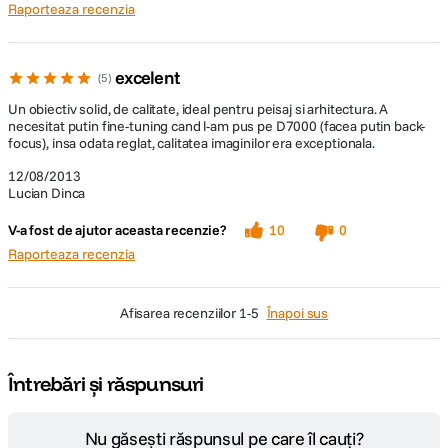
Raporteaza recenzia
excelent
5
Un obiectiv solid, de calitate, ideal pentru peisaj si arhitectura. A
necesitat putin fine-tuning cand l-am pus pe D7000 (facea putin back-
focus), insa odata reglat, calitatea imaginilor era exceptionala.
12/08/2013
Lucian Dinca
V-a fost de ajutor aceasta recenzie?
10
0
Raporteaza recenzia
afisarea recenziilor
1-5
Înapoi sus
Întrebări și răspunsuri
Nu găsești răspunsul pe care îl cauți?