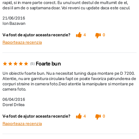
rapid, si in mare parte corect. Eu unul sunt destul de multumit de el,
desi il am de o saptamana doar. Voi reveni cu update daca este cazul.
21/06/2016
Ion Bazavan
V-a fost de ajutor aceasta recenzie?
4
0
Raporteaza recenzia
Foarte bun
5
Un obiectiv foarte bun. Nu a necesitat tuning dupa montare pe D 7200.
Atentie, nu are garnitura circulara fapt ce poate favoriza patrunderea de
corpuri straine in camera foto.Deci atentie la manipulare si montare pe
camera foto.
06/04/2016
Dorel Drilea
V-a fost de ajutor aceasta recenzie?
4
0
Raporteaza recenzia