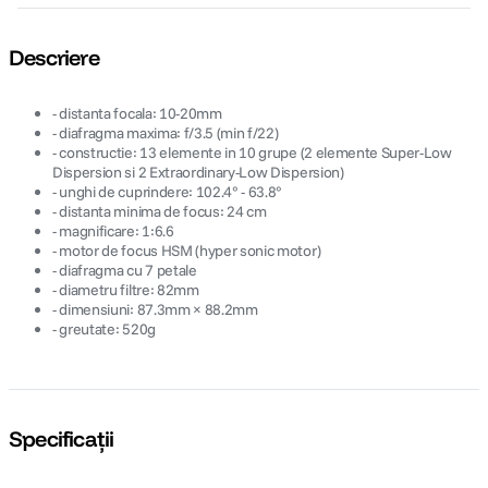
Descriere
- distanta focala: 10-20mm
- diafragma maxima: f/3.5 (min f/22)
- constructie: 13 elemente in 10 grupe (2 elemente Super-Low
Dispersion si 2 Extraordinary-Low Dispersion)
- unghi de cuprindere: 102.4° - 63.8°
- distanta minima de focus: 24 cm
- magnificare: 1:6.6
- motor de focus HSM (hyper sonic motor)
- diafragma cu 7 petale
- diametru filtre: 82mm
- dimensiuni: 87.3mm × 88.2mm
- greutate: 520g
Specificații