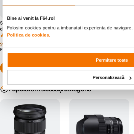
Bine ai venit la F64.ro!
SanDisk Extreme PRO Card
Sigma MC-11 - inel adaptor
Folosim cookies pentru a imbunatati experienta de navigare. P
de Memorie SD 128GB
Canon EF - Sony E
SDXC UHS-I Class 10 U3 V30
Politica de cookies.
(87)
(4)
+ 2 Ani RescuePRO Deluxe
279
lei
1
.
321
lei
00
99
PRP:
339
lei
90
Permitere toate
Personalizează
Populare în aceeași categorie