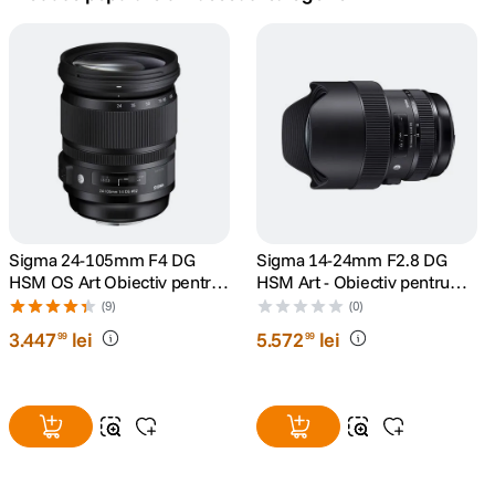
canon sx740 hs
5
.
lavaliera
6
.
card memorie
7
.
ulanzi
8
.
insta 360
Sigma 24-105mm F4 DG
Sigma 14-24mm F2.8 DG
9
.
HSM OS Art Obiectiv pentru
HSM Art - Obiectiv pentru
Nikon FX
Nikon FX
(9)
(0)
godox
10
.
3
.
447
lei
5
.
572
lei
99
99