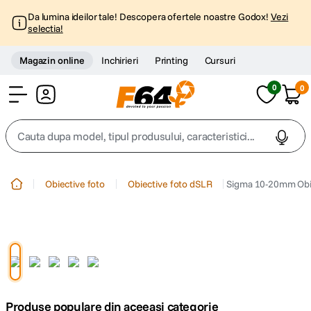
Da lumina ideilor tale! Descopera ofertele noastre Godox!
Vezi
selectia!
Magazin online
Inchirieri
Printing
Cursuri
0
0
Cont
Cauta dupa model, tipul produsului, caracteristici...
Top Cautari
Obiective foto
Obiective foto dSLR
Sigma 10-20mm Obi
canon g7x
1
.
trepied
2
.
trepied telefon
3
.
Produse populare din aceeasi categorie
peak design
4
.