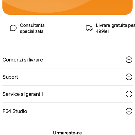
Consultanta
Livrare gratuita pe
specializata
499lei
Comenzi si livrare
Suport
Service si garantii
F64 Studio
Urmareste-ne