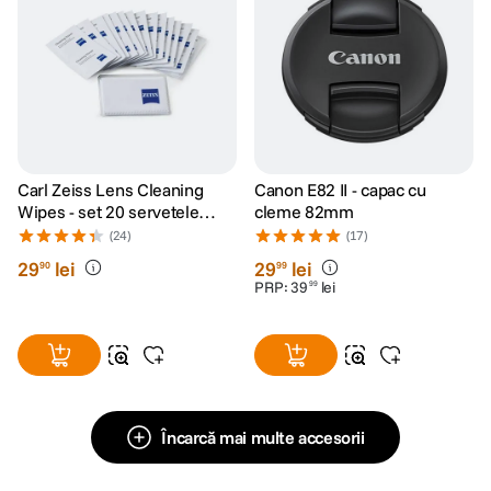
Carl Zeiss Lens Cleaning
Canon E82 II - capac cu
Wipes - set 20 servetele
cleme 82mm
umede
(24)
(17)
29
lei
29
lei
90
99
PRP:
39
lei
99
Încarcă mai multe accesorii