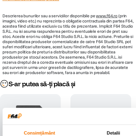
Descrierea bunurilor sau a serviciilor disponibile pe
www.f64.ro
(prin
imagini, video etc.) nu reprezinta o obligatie contractuala din partea F64,
acestea fiind utilizate exclusiv cu titlu de prezentare. Implicit F64 Studio
S.R.L. nu isi asuma raspunderea pentru eventualele erori de pret sau
stoc. Aceste erori nu obliga F64 Studio S.R.L. la nicio actiune. Preturile si
disponibilitatea produselor comercializate de catre F64 Studio SRL pot
suferi modificari ulterioare, acest lucru fiind influentat de factori externi
precum politica de preturi a distribuitorilor sau disponibilitatea
produselor pe stocul acestora. De asemenea, F64 Studio S.R.L. isi
rezerva dreptul de a corecta eventuale omisiuni sau erori in afisare care
pot surveni in urma unor greseli de dactilografiere, lipsa de acuratete
sau erori ale produselor software, fara a anunta in prealabil.
S-ar putea să-ți placă și
Consimțământ
Detalii