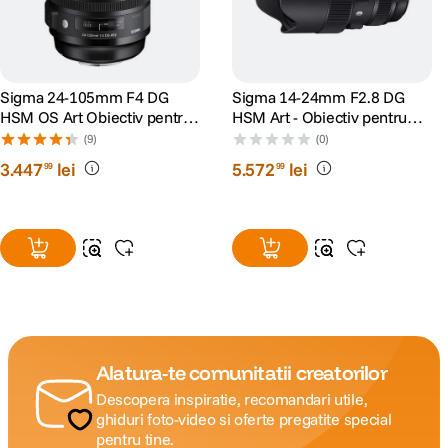
Sigma 24-105mm F4 DG
Sigma 14-24mm F2.8 DG
HSM OS Art Obiectiv pentru
HSM Art - Obiectiv pentru
Nikon FX
Nikon FX
(9)
(0)
3
.
447
lei
5
.
572
lei
99
99
Alatura-te comunitatii creatorilor
Descopera inspiratie, recomandari utile,
ghiduri foto-video si oferte pregatite special
pentru tine.