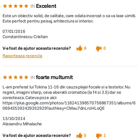
Excelent
5
Este un obiectiv solid, de calitate, care odata incercat o sa va lase uimiti.
Este perfect pentru peisaj, arhitectura si interior.
07/01/2016
Constantinescu Cristian
V-a fost de ajutor aceasta recenzie?
6
0
Raporteaza recenzia
foarte multumit
5
L-am preferat lui Tokina 11-16 din cauza plajei focale si a testelor. Nu
regret, imagini sharp, ceva aberatii cromatice (la f4 si 3.5) dar se
corecteaza. Cateva poze aici:
https://plus.google.com/photos/118241396570758867351/albums/6
069435392429352929?authkey=CMau7dnLroHLoQE
13/10/2014
Alexandru Mihalache
V-a fost de ajutor aceasta recenzie?
5
1