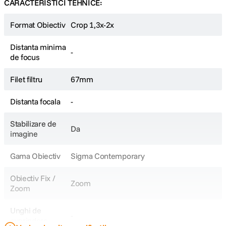
CARACTERISTICI TEHNICE:
Format Obiectiv
Crop 1,3x-2x
Distanta minima
-
de focus
Filet filtru
67mm
Distanta focala
-
Stabilizare de
Da
imagine
Gama Obiectiv
Sigma Contemporary
Obiectiv Fix /
Zoom
Zoom
Unghi de
-
cuprindere