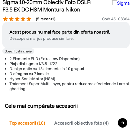
Sigma 10-20mm Obiectiv Foto DSLR
F3.5 EX DC HSM Montura Nikon
(
5 recenzii
)
Cod
:
45108364
Acest produs nu mai face parte din oferta noastră.
Descoperă mai jos produse similare.
Specificații cheie
2 Elemente ELD (Extra Low Dispersion)
Plaja diafragme: f/3.5 - f/22
Design optic cu 13 elemente in 10 grupuri
Diafragma cu 7 lamele
Hyper-Sonic Motor (HSM)
Tratament Super Multi-Layer, pentru reducerea efectelor de flare si
ghosting
Cele mai cumpărate accesorii
Top accesorii
(
10
)
Accesorii obiective foto
(
4
)
Filtre 