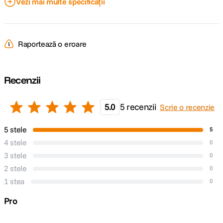
Vezi mai multe specificații
Raport marire
-
Plaja diafragme
-
Raportează o eroare
DETALII PRODUCATOR
Recenzii
Cod producator
202955
5.0
5 recenzii
Scrie o recenzie
5 stele
5
4 stele
0
3 stele
0
2 stele
0
1 stea
0
Pro