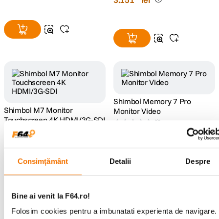
Shimbol Memory 7 Pro
Shimbol M7 Monitor
Monitor Video
Touchscreen 4K HDMI/3G-SDI
(0)
(0)
2
.
541
lei
00
2
.
033
lei
00
Consimțământ
Detalii
Despre
Bine ai venit la F64.ro!
Ai vizualizat toate produsele
Folosim cookies pentru a imbunatati experienta de navigare.