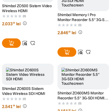
Shimbol ZO500 Sistem Video
canon sx740 hs
Wireless HDMI
5
.
Shimbol Memory I Pro
(0)
Monitor Recorder 5.5" 3G-SDI
lavaliera
2
.
033
6
.
lei
00
HDMI Touchscreen
(0)
2
.
846
lei
00
card memorie
7
.
ulanzi
8
.
insta 360
9
.
godox
10
.
Shimbol ZO600S Sistem
Shimbol ZO600MS Monitor
Video Wireless SDI HDMI
Recorder 5.5" 3G-SDI HDMI
(0)
Touchscreen
(0)
2
.
541
lei
00
3
.
151
lei
00