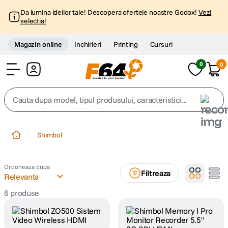
Da lumina ideilor tale! Descopera ofertele noastre Godox!
Vezi
selectia!
Magazin online
Inchirieri
Printing
Cursuri
0
0
Cont
Cauta dupa model, tipul produsului, caracteristici...
Top Cautari
Shimbol
canon g7x
1
.
Ordoneaza dupa
Filtreaza
trepied
Relevanta
2
.
6
produse
trepied telefon
3
.
peak design
4
.