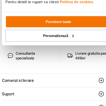
Pentru detalii te rugam sa citesti
Politica de cookies.
Alatura-te comunitatii creatorilor
Descopera inspiratie, recomandari utile,
Permitere toate
ghiduri foto-video si oferte pregatite special
pentru tine.
Personalizează
Consultanta
Livrare gratuita pe
specializata
499lei
Comenzi si livrare
Suport