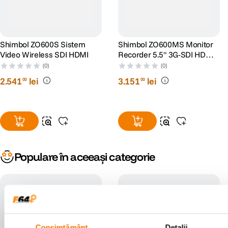
Shimbol ZO600S Sistem
Shimbol ZO600MS Monitor
Video Wireless SDI HDMI
Recorder 5.5" 3G-SDI HDMI
Touchscreen
(0)
(0)
2
.
541
lei
3
.
151
lei
00
00
Populare în aceeași categorie
Consimțământ
Detalii