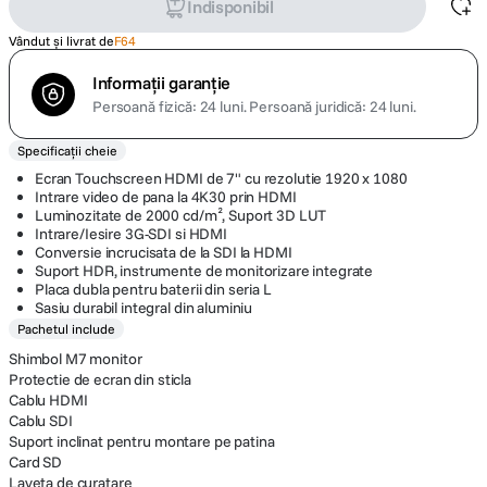
Indisponibil
Vândut și livrat de
F64
Informații garanție
Persoană fizică: 24 luni.
Persoană juridică: 24 luni.
Specificații cheie
Ecran Touchscreen HDMI de 7" cu rezolutie 1920 x 1080
Intrare video de pana la 4K30 prin HDMI
Luminozitate de 2000 cd/m², Suport 3D LUT
Intrare/Iesire 3G-SDI si HDMI
Conversie incrucisata de la SDI la HDMI
Suport HDR, instrumente de monitorizare integrate
Placa dubla pentru baterii din seria L
Sasiu durabil integral din aluminiu
Pachetul include
Shimbol M7 monitor
Protectie de ecran din sticla
Cablu HDMI
Cablu SDI
Suport inclinat pentru montare pe patina
Card SD
Laveta de curatare