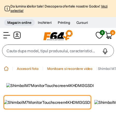
Da lumina ideilor tale! Descopera ofertele noastre Godox!
Vezi
selectia!
Magazin online
Inchirieri
Printing
Cursuri
0
0
Cont
Cauta dupa model, tipul produsului, caracteristici...
Top Cautari
Accesorii foto
Monitoare si recordere video
Shimbol M7
canon g7x
1
.
trepied
2
.
trepied telefon
3
.
peak design
4
.