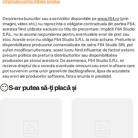
Informatii conformitate produs
Descrierea bunurilor sau a serviciilor disponibile pe
www.f64.ro
(prin
imagini, video etc.) nu reprezinta o obligatie contractuala din partea F64,
acestea fiind utilizate exclusiv cu titlu de prezentare. Implicit F64 Studio
S.R.L. nu isi asuma raspunderea pentru eventualele erori de pret sau
stoc. Aceste erori nu obliga F64 Studio S.R.L. la nicio actiune. Preturile si
disponibilitatea produselor comercializate de catre F64 Studio SRL pot
suferi modificari ulterioare, acest lucru fiind influentat de factori externi
precum politica de preturi a distribuitorilor sau disponibilitatea
produselor pe stocul acestora. De asemenea, F64 Studio S.R.L. isi
rezerva dreptul de a corecta eventuale omisiuni sau erori in afisare care
pot surveni in urma unor greseli de dactilografiere, lipsa de acuratete
sau erori ale produselor software, fara a anunta in prealabil.
S-ar putea să-ți placă și