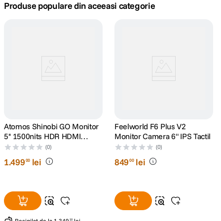
Produse populare din aceeasi categorie
canon sx740 hs
5
.
lavaliera
6
.
sony fx
7
.
card memorie
8
.
dji mic mini
9
.
Atomos Shinobi GO Monitor
Feelworld F6 Plus V2
5'' 1500nits HDR HDMI
Monitor Camera 6" IPS Tactil
dji osmo
10
.
4K30p
(0)
(0)
1
.
499
lei
849
lei
00
00
Resigilat
de la
1
.
349
lei
10