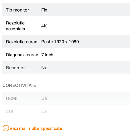
Suport 3D LUT cu LUT-uri personalizate prin USB
Peaking
Tip monitor
Fix
False color
Luma
Waveform
Rezolutie
4K
Anamorphic de-squeeze
acceptata
Center marker
Safe area
Rezolutie ecran
Peste 1920 x 1080
Temperatura culorii
Luminozitate
Claritate
Diagonala ecran
7 inch
Decupare
Check field
Recorder
Nu
Zebra
Zoom
Vectorscope
CONECTIVITATE
Histograma Luma
RGB personalizat
Metrice audio
HDMI
Da
Suport HDR/HLG
SDI
Da
Vezi mai multe specificații
CARACTERISTICI FIZICE: