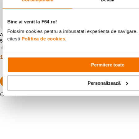
Bine ai venit la F64.ro!
Folosim cookies pentru a imbunatati experienta de navigare. 
Atomos Shinobi GO Monitor
Feelworld F6 Plus V2
citesti
Politica de cookies.
5'' 1500nits HDR HDMI
Monitor Camera 6" IPS Tactil
4K30p
(0)
(0)
1
.
499
lei
849
lei
00
00
Permitere toate
Personalizează
Resigilat
de la
1
.
349
lei
10
Alatura-te comunitatii creatorilor