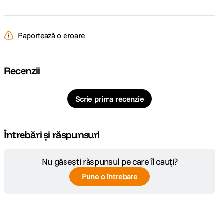
Dimensiuni
178.8 x 110.8 x 20.3 mm
Raportează o eroare
Greutate
455 g
DETALII PRODUCATOR
Recenzii
Cod producator
M7
Scrie prima recenzie
Întrebări și răspunsuri
Nu găsești răspunsul pe care îl cauți?
Pune o întrebare