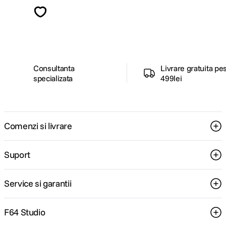
Descopera inspiratie, recomandari utile,
ghiduri foto-video si oferte pregatite special
pentru tine.
Consultanta
Livrare gratuita pe
specializata
499lei
Comenzi si livrare
Suport
Service si garantii
F64 Studio