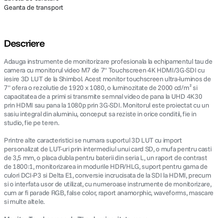
Geanta de transport
Descriere
Adauga instrumente de monitorizare profesionala la echipamentul tau de
camera cu monitorul video M7 de 7" Touchscreen 4K HDMI/3G-SDI cu
iesire 3D LUT de la Shimbol. Acest monitor touchscreen ultra-luminos de
7" ofera o rezolutie de 1920 x 1080, o luminozitate de 2000 cd/m² si
capacitatea de a primi si transmite semnal video de pana la UHD 4K30
prin HDMI sau pana la 1080p prin 3G-SDI. Monitorul este proiectat cu un
sasiu integral din aluminiu, conceput sa reziste in orice conditii, fie in
studio, fie pe teren.
Printre alte caracteristici se numara suportul 3D LUT cu import
personalizat de LUT-uri prin intermediul unui card SD, o mufa pentru casti
de 3,5 mm, o placa dubla pentru baterii din seria L, un raport de contrast
de 1800:1, monitorizarea in modurile HDR/HLG, suport pentru gama de
culori DCI-P3 si Delta E1, conversie incrucisata de la SDI la HDMI, precum
si o interfata usor de utilizat, cu numeroase instrumente de monitorizare,
cum ar fi parade RGB, false color, raport anamorphic, waveforms, mascare
si multe altele.