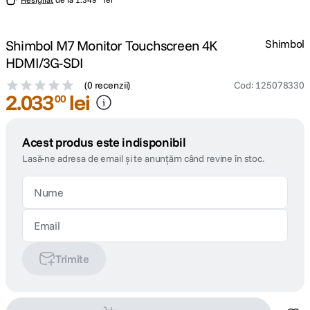
Shimbol M7 Monitor Touchscreen 4K
Shimbol
HDMI/3G-SDI
(
0 recenzii
)
Cod
:
125078330
2
.
033
lei
00
Acest produs este indisponibil
Lasă-ne adresa de email și te anunțăm când revine în stoc.
Trimite