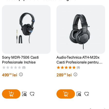
canon sx740 hs
5
.
lavaliera
6
.
card memorie
7
.
ulanzi
8
.
insta 360
Sony MDR-7506 Casti
Audio-Technica ATH-M20x
9
.
Profesionale Inchise
Casti Profesionale pentru
Studio
(0)
(8)
godox
10
.
499
lei
289
lei
00
00