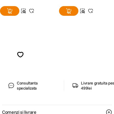
Alatura-te comunitatii creatorilor
Descopera inspiratie, recomandari utile,
ghiduri foto-video si oferte pregatite special
pentru tine.
Consultanta
Livrare gratuita pe
specializata
499lei
Comenzi si livrare