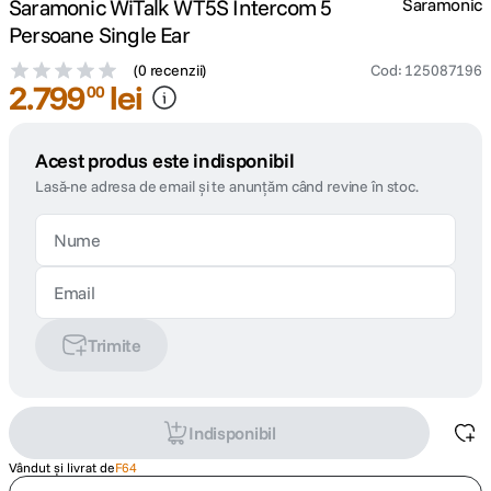
Saramonic WiTalk WT5S Intercom 5
Saramonic
Persoane Single Ear
(
0 recenzii
)
Cod
:
125087196
2
.
799
lei
00
Acest produs este indisponibil
Lasă-ne adresa de email și te anunțăm când revine în stoc.
Trimite
Indisponibil
Vândut și livrat de
F64