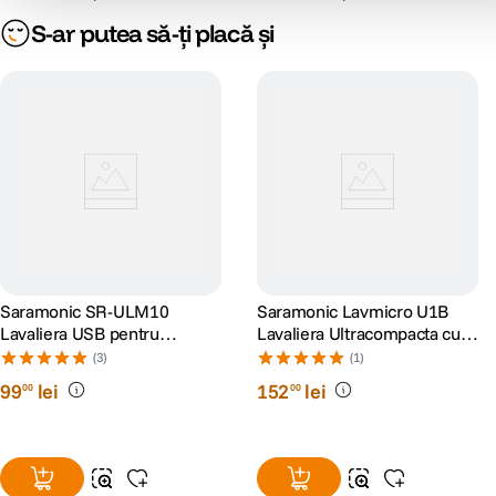
S-ar putea să-ți placă și
Saramonic SR-ULM10
Saramonic Lavmicro U1B
Lavaliera USB pentru
Lavaliera Ultracompacta cu
PC/Mac
Cablu Lightning
(3)
(1)
99
lei
152
lei
00
00