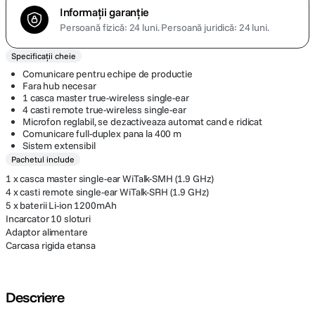
Informații garanție
Persoană fizică: 24 luni.
Persoană juridică: 24 luni.
Specificații cheie
Comunicare pentru echipe de productie
Fara hub necesar
1 casca master true-wireless single-ear
4 casti remote true-wireless single-ear
Microfon reglabil, se dezactiveaza automat cand e ridicat
Comunicare full-duplex pana la 400 m
Sistem extensibil
Pachetul include
1 x casca master single-ear WiTalk-SMH (1.9 GHz)
4 x casti remote single-ear WiTalk-SRH (1.9 GHz)
5 x baterii Li-ion 1200mAh
Incarcator 10 sloturi
Adaptor alimentare
Carcasa rigida etansa
Descriere