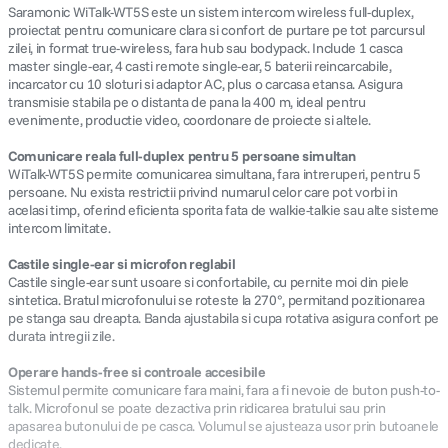
Saramonic WiTalk-WT5S este un sistem intercom wireless full-duplex,
proiectat pentru comunicare clara si confort de purtare pe tot parcursul
zilei, in format true-wireless, fara hub sau bodypack. Include 1 casca
master single-ear, 4 casti remote single-ear, 5 baterii reincarcabile,
incarcator cu 10 sloturi si adaptor AC, plus o carcasa etansa. Asigura
transmisie stabila pe o distanta de pana la 400 m, ideal pentru
evenimente, productie video, coordonare de proiecte si altele.
Comunicare reala full-duplex pentru 5 persoane simultan
WiTalk-WT5S permite comunicarea simultana, fara intreruperi, pentru 5
persoane. Nu exista restrictii privind numarul celor care pot vorbi in
acelasi timp, oferind eficienta sporita fata de walkie-talkie sau alte sisteme
intercom limitate.
Castile single-ear si microfon reglabil
Castile single-ear sunt usoare si confortabile, cu pernite moi din piele
sintetica. Bratul microfonului se roteste la 270°, permitand pozitionarea
pe stanga sau dreapta. Banda ajustabila si cupa rotativa asigura confort pe
durata intregii zile.
Operare hands-free si controale accesibile
Sistemul permite comunicare fara maini, fara a fi nevoie de buton push-to-
talk. Microfonul se poate dezactiva prin ridicarea bratului sau prin
apasarea butonului de pe casca. Volumul se ajusteaza usor prin butoanele
dedicate.