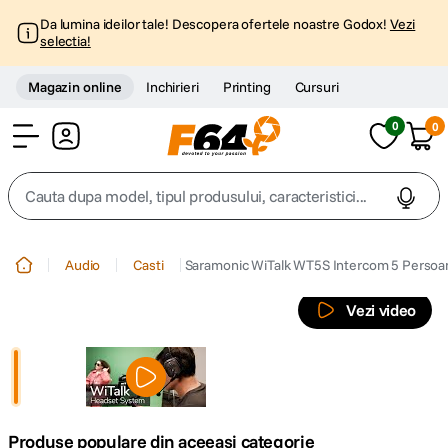
Da lumina ideilor tale! Descopera ofertele noastre Godox!
Vezi
selectia!
Magazin online
Inchirieri
Printing
Cursuri
0
0
Cont
Cauta dupa model, tipul produsului, caracteristici...
Top Cautari
Audio
Casti
Saramonic WiTalk WT5S Intercom 5 Persoan
canon g7x
1
.
Vezi video
trepied
2
.
trepied telefon
3
.
Produse populare din aceeasi categorie
peak design
4
.