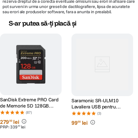
rezerva dreptul de a corecta eventuale omisiuni sau erori in afisare care
pot surveni in urma unor greseli de dactilografiere, lipsa de acuratete
sau erori ale produselor software, fara a anunta in prealabil.
S-ar putea să-ți placă și
SanDisk Extreme PRO Card
Saramonic SR-ULM10
de Memorie SD 128GB
Lavaliera USB pentru
SDXC UHS-I Class 10 U3 V30
PC/Mac
(87)
(3)
+ 2 Ani RescuePRO Deluxe
279
lei
00
99
lei
00
PRP:
339
lei
90