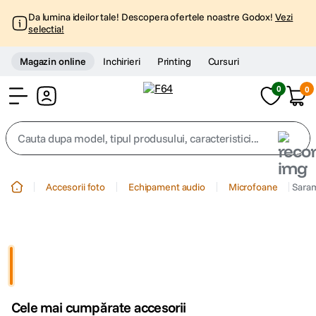
Da lumina ideilor tale! Descopera ofertele noastre Godox!
Vezi
selectia!
Magazin online
Inchirieri
Printing
Cursuri
0
0
Cont
Cauta dupa model, tipul produsului, caracteristici...
Top Cautari
Accesorii foto
Echipament audio
Microfoane
Saram
canon g7x
1
.
trepied
2
.
trepied telefon
3
.
Cele mai cumpărate accesorii
peak design
4
.