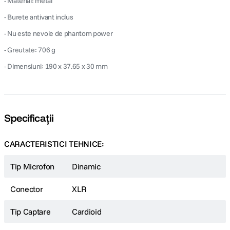
- Material: metal
- Burete antivant inclus
- Nu este nevoie de phantom power
- Greutate: 706 g
- Dimensiuni: 190 x 37.65 x 30 mm
Specificații
CARACTERISTICI TEHNICE:
Tip Microfon
Dinamic
Conector
XLR
Tip Captare
Cardioid