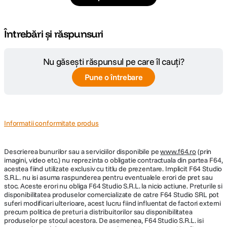
Întrebări și răspunsuri
Nu găsești răspunsul pe care îl cauți?
Pune o întrebare
Informatii conformitate produs
Descrierea bunurilor sau a serviciilor disponibile pe
www.f64.ro
(prin
imagini, video etc.) nu reprezinta o obligatie contractuala din partea F64,
acestea fiind utilizate exclusiv cu titlu de prezentare. Implicit F64 Studio
S.R.L. nu isi asuma raspunderea pentru eventualele erori de pret sau
stoc. Aceste erori nu obliga F64 Studio S.R.L. la nicio actiune. Preturile si
disponibilitatea produselor comercializate de catre F64 Studio SRL pot
suferi modificari ulterioare, acest lucru fiind influentat de factori externi
precum politica de preturi a distribuitorilor sau disponibilitatea
produselor pe stocul acestora. De asemenea, F64 Studio S.R.L. isi