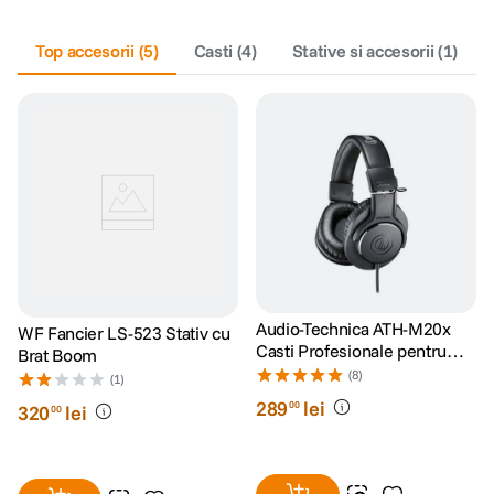
canon sx740 hs
Top accesorii
5
.
(
5
)
Casti
(
4
)
Stative si accesorii
(
1
)
lavaliera
6
.
card memorie
7
.
ulanzi
8
.
insta 360
9
.
godox
10
.
Audio-Technica ATH-M20x
WF Fancier LS-523 Stativ cu
Casti Profesionale pentru
Brat Boom
Studio
(8)
(1)
289
lei
00
320
lei
00