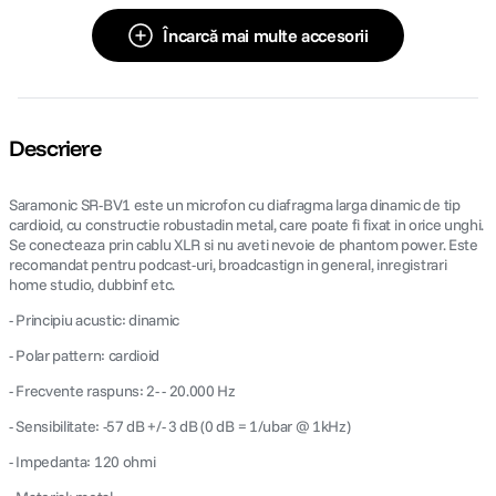
Încarcă mai multe accesorii
Descriere
Saramonic SR-BV1 este un microfon cu diafragma larga dinamic de tip
cardioid, cu constructie robustadin metal, care poate fi fixat in orice unghi.
Se conecteaza prin cablu XLR si nu aveti nevoie de phantom power. Este
recomandat pentru podcast-uri, broadcastign in general, inregistrari
home studio, dubbinf etc.
- Principiu acustic: dinamic
- Polar pattern: cardioid
- Frecvente raspuns: 2- - 20.000 Hz
- Sensibilitate: -57 dB +/- 3 dB (0 dB = 1/ubar @ 1kHz)
- Impedanta: 120 ohmi