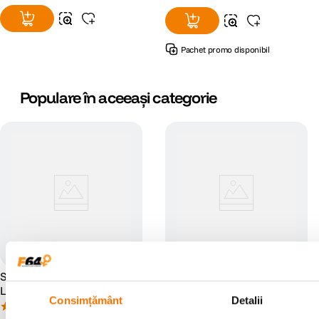
Pachet promo disponibil
Populare în aceeași categorie
Saramonic SR-ULM10
Saramonic Lavmicro U1B
Lavaliera USB pentru
Lavaliera Ultracompacta cu
Consimțământ
Detalii
PC/Mac
Cablu Lightning
(3)
(1)