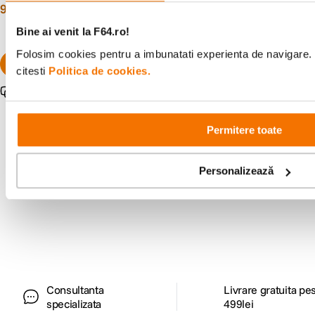
99
lei
152
lei
00
00
Bine ai venit la F64.ro!
Folosim cookies pentru a imbunatati experienta de navigare. 
citesti
Politica de cookies.
Pachet promo disponibil
Permitere toate
Personalizează
Alatura-te comunitatii creatorilor
Descopera inspiratie, recomandari utile,
ghiduri foto-video si oferte pregatite special
pentru tine.
Consultanta
Livrare gratuita pe
specializata
499lei