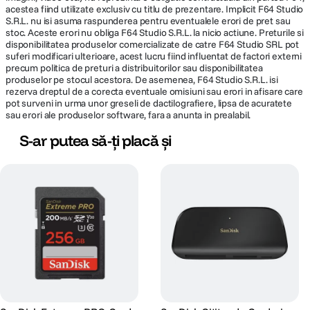
acestea fiind utilizate exclusiv cu titlu de prezentare. Implicit F64 Studio
S.R.L. nu isi asuma raspunderea pentru eventualele erori de pret sau
stoc. Aceste erori nu obliga F64 Studio S.R.L. la nicio actiune. Preturile si
disponibilitatea produselor comercializate de catre F64 Studio SRL pot
suferi modificari ulterioare, acest lucru fiind influentat de factori externi
precum politica de preturi a distribuitorilor sau disponibilitatea
produselor pe stocul acestora. De asemenea, F64 Studio S.R.L. isi
rezerva dreptul de a corecta eventuale omisiuni sau erori in afisare care
pot surveni in urma unor greseli de dactilografiere, lipsa de acuratete
sau erori ale produselor software, fara a anunta in prealabil.
S-ar putea să-ți placă și