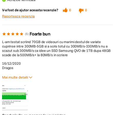
V-a fost de ajutor aceasta recenzie?
0
0
Raporteaza recenzia
Foarte bun
5
L-am testat scriind 70GB de videouri cu marimi destul de variate
cuprinse intre 300MB-5GB si a scris totul cu 300MB/s-330MB/s nu a
scazut sub 300MB/s ca idee un SSD Samsung QVO de 1TB dupa 48GB
scade de la 500MB/s+ la 80MB/s in scriere
16/12/2020
Dragos
Mai multe detalii
A fost un cadou?
Nu