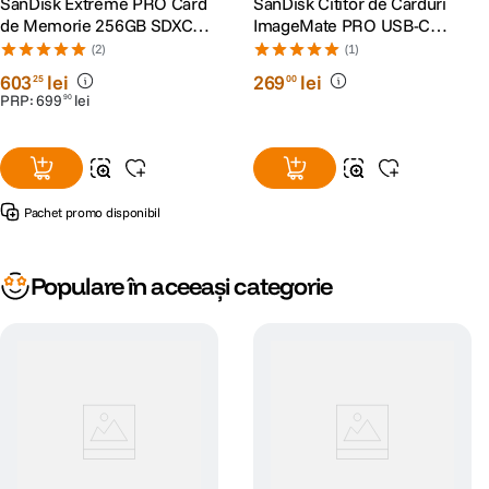
SanDisk Extreme PRO Card
SanDisk Cititor de Carduri
de Memorie 256GB SDXC
ImageMate PRO USB-C
UHS-I C10 U3 V30 + 2 Ani
Multi-Card Reader/Writer
(2)
(1)
RescuePRO Deluxe
603
lei
269
lei
25
00
PRP:
699
lei
90
Pachet promo disponibil
Populare în aceeași categorie