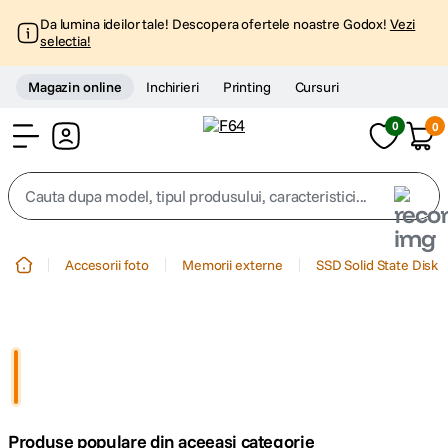
Da lumina ideilor tale! Descopera ofertele noastre Godox!
Vezi
selectia!
Magazin online
Inchirieri
Printing
Cursuri
0
0
Cont
Cauta dupa model, tipul produsului, caracteristici...
Top Cautari
Accesorii foto
Memorii externe
SSD Solid State Disk
canon g7x
1
.
trepied
2
.
trepied telefon
3
.
Produse populare din aceeasi categorie
peak design
4
.