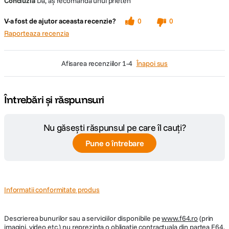
Concluzia
Da, aș recomanda unui prieten
V-a fost de ajutor aceasta recenzie?
0
0
Raporteaza recenzia
afisarea recenziilor
1-4
Înapoi sus
Întrebări și răspunsuri
Nu găsești răspunsul pe care îl cauți?
Pune o întrebare
Informatii conformitate produs
Descrierea bunurilor sau a serviciilor disponibile pe
www.f64.ro
(prin
imagini, video etc.) nu reprezinta o obligatie contractuala din partea F64,