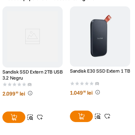
canon sx740 hs
5
.
lavaliera
6
.
card memorie
7
.
ulanzi
8
.
insta 360
Sandisk E30 SSD Extern 1 TB
Sandisk SSD Extern 2TB USB
9
.
3.2 Negru
(0)
godox
(0)
10
.
1
.
049
lei
90
2
.
099
lei
90