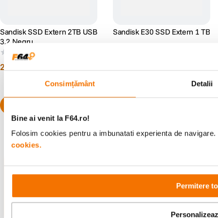
Sandisk SSD Extern 2TB USB
Sandisk E30 SSD Extern 1 TB
3.2 Negru
(0)
(0)
2
.
099
lei
1
.
049
lei
90
90
Consimțământ
Detalii
Bine ai venit la F64.ro!
Folosim cookies pentru a imbunatati experienta de navigare. P
cookies.
Alatura-te comunitatii creatorilor
Descopera inspiratie, recomandari utile,
Permitere to
ghiduri foto-video si oferte pregatite special
pentru tine.
Personalizea