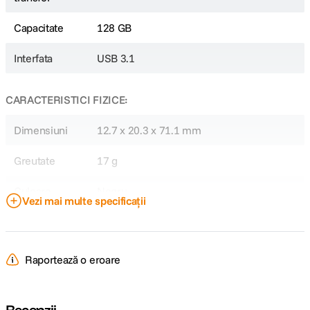
Capacitate
128 GB
Interfata
USB 3.1
CARACTERISTICI FIZICE:
Dimensiuni
12.7 x 20.3 x 71.1 mm
Greutate
17 g
Culoare
Negru
Vezi mai multe specificații
DETALII PRODUCATOR
Raportează o eroare
Cod producator
SDCZ880-128G-G46
Recenzii