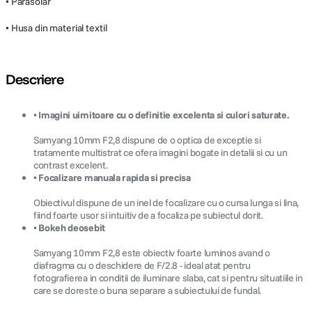
• Parasolar
• Husa din material textil
Descriere
• Imagini uimitoare cu o definitie excelenta si culori saturate.
Samyang 10mm F2,8 dispune de o optica de exceptie si
tratamente multistrat ce ofera imagini bogate in detalii si cu un
contrast excelent.
• Focalizare manuala rapida si precisa
Obiectivul dispune de un inel de focalizare cu o cursa lunga si lina,
fiind foarte usor si intuitiv de a focaliza pe subiectul dorit.
• Bokeh deosebit
Samyang 10mm F2,8 este obiectiv foarte luminos avand o
diafragma cu o deschidere de F/2.8 - ideal atat pentru
fotografierea in conditii de iluminare slaba, cat si pentru situatiile in
care se doreste o buna separare a subiectului de fundal.