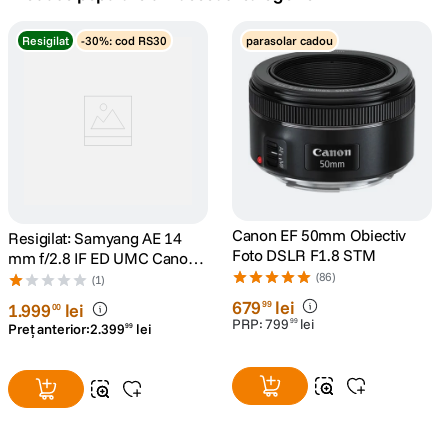
canon sx740 hs
Resigilat
-30%: cod RS30
parasolar cadou
5
.
lavaliera
6
.
card memorie
7
.
dji mic mini
8
.
dji osmo
Canon EF 50mm Obiectiv
Resigilat: Samyang AE 14
9
.
Foto DSLR F1.8 STM
mm f/2.8 IF ED UMC Canon
AE - RS125022341-2
(86)
insta 360
(1)
10
.
679
lei
99
1
.
999
lei
00
PRP:
799
lei
99
Preț anterior:
2
.
399
lei
99