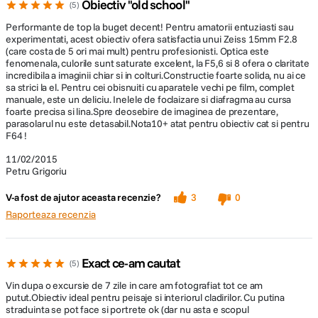
Obiectiv ''old school''
5
Performante de top la buget decent! Pentru amatorii entuziasti sau
experimentati, acest obiectiv ofera satisfactia unui Zeiss 15mm F2.8
(care costa de 5 ori mai mult) pentru profesionisti. Optica este
fenomenala, culorile sunt saturate excelent, la F5,6 si 8 ofera o claritate
incredibila a imaginii chiar si in colturi.Constructie foarte solida, nu ai ce
sa strici la el. Pentru cei obisnuiti cu aparatele vechi pe film, complet
manuale, este un deliciu. Inelele de foclaizare si diafragma au cursa
foarte precisa si lina.Spre deosebire de imaginea de prezentare,
parasolarul nu este detasabil.Nota10+ atat pentru obiectiv cat si pentru
F64 !
11/02/2015
Petru Grigoriu
V-a fost de ajutor aceasta recenzie?
3
0
Raporteaza recenzia
Exact ce-am cautat
5
Vin dupa o excursie de 7 zile in care am fotografiat tot ce am
putut.Obiectiv ideal pentru peisaje si interiorul cladirilor. Cu putina
straduinta se pot face si portrete ok (dar nu asta e scopul