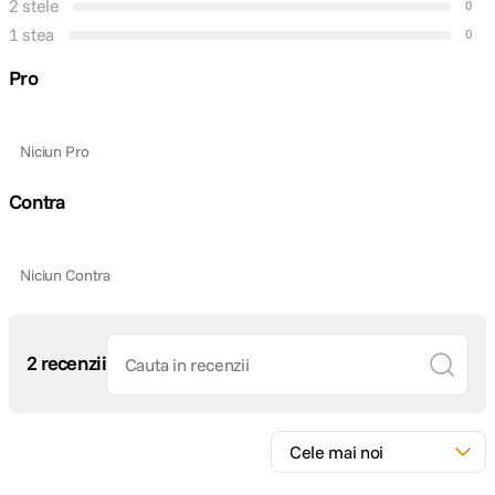
2 stele
0
Tip Focalizare
Manual Focus
1 stea
0
Pro
DIMENSIUNE / GREUTATE:
Diametru
Niciun Pro
86.11 mm
maxim
Contra
Lungime
106.17 mm
Greutate
590 g
Niciun Contra
2 recenzii