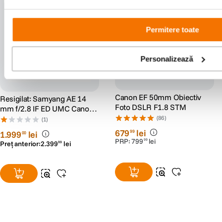
Resigilat
-30%: cod RS30
parasolar cadou
Permitere toate
Personalizează
Canon EF 50mm Obiectiv
Resigilat: Samyang AE 14
Foto DSLR F1.8 STM
mm f/2.8 IF ED UMC Canon
AE - RS125022341-2
(86)
(1)
679
lei
99
1
.
999
lei
00
PRP:
799
lei
99
Preț anterior:
2
.
399
lei
99