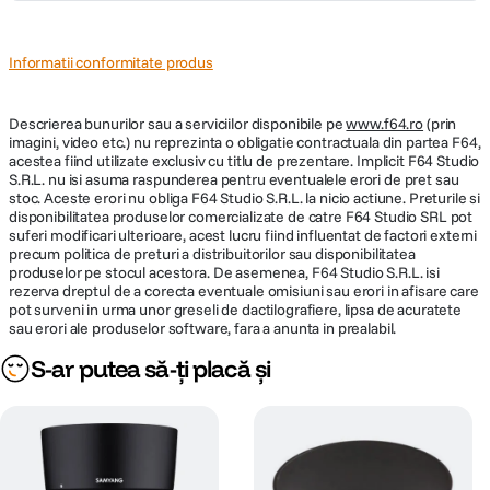
Informatii conformitate produs
Descrierea bunurilor sau a serviciilor disponibile pe
www.f64.ro
(prin
imagini, video etc.) nu reprezinta o obligatie contractuala din partea F64,
acestea fiind utilizate exclusiv cu titlu de prezentare. Implicit F64 Studio
S.R.L. nu isi asuma raspunderea pentru eventualele erori de pret sau
stoc. Aceste erori nu obliga F64 Studio S.R.L. la nicio actiune. Preturile si
disponibilitatea produselor comercializate de catre F64 Studio SRL pot
suferi modificari ulterioare, acest lucru fiind influentat de factori externi
precum politica de preturi a distribuitorilor sau disponibilitatea
produselor pe stocul acestora. De asemenea, F64 Studio S.R.L. isi
rezerva dreptul de a corecta eventuale omisiuni sau erori in afisare care
pot surveni in urma unor greseli de dactilografiere, lipsa de acuratete
sau erori ale produselor software, fara a anunta in prealabil.
S-ar putea să-ți placă și