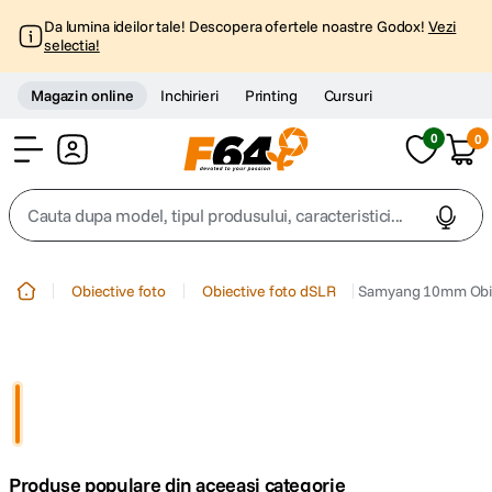
Da lumina ideilor tale! Descopera ofertele noastre Godox!
Vezi
selectia!
Magazin online
Inchirieri
Printing
Cursuri
0
0
Cont
Cauta dupa model, tipul produsului, caracteristici...
Top Cautari
Obiective foto
Obiective foto dSLR
Samyang 10mm Obie
canon g7x
1
.
trepied
2
.
trepied telefon
3
.
Produse populare din aceeasi categorie
peak design
4
.