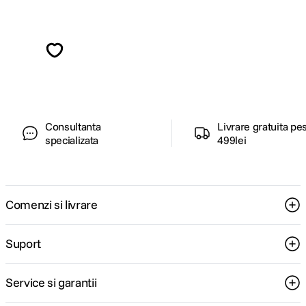
Alatura-te comunitatii creatorilor
Descopera inspiratie, recomandari utile,
ghiduri foto-video si oferte pregatite special
pentru tine.
Consultanta
Livrare gratuita pe
specializata
499lei
Comenzi si livrare
Suport
Service si garantii