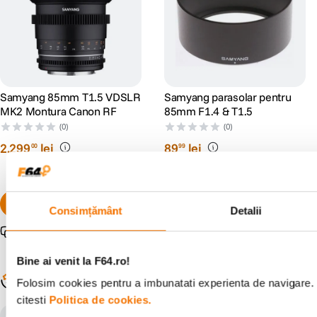
Samyang 85mm T1.5 VDSLR
Samyang parasolar pentru
MK2 Montura Canon RF
85mm F1.4 & T1.5
(0)
(0)
2
.
299
lei
89
lei
00
99
Preț anterior:
99
lei
99
PRP:
100
lei
00
Consimțământ
Detalii
Pachet promo disponibil
Bine ai venit la F64.ro!
Populare în aceeași categorie
Folosim cookies pentru a imbunatati experienta de navigare. 
citesti
Politica de cookies.