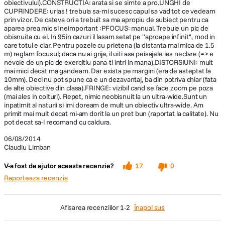
obiectivului).CONSTRUCTIA: arata si se simte a pro.UNGHI de
CUPRINDERE: urias ! trebuia sa-mi sucesc capul sa vad tot ce vedeam
prin vizor. De cateva ori a trebuit sa ma apropiu de subiect pentru ca
aparea prea mic si neimportant :PFOCUS: manual. Trebuie un pic de
obisnuita cu el. In 95in cazuri il lasam setat pe ''aproape infinit'', mod in
care totul e clar. Pentru pozele cu prietena (la distanta mai mica de 1.5
m) reglam focusul; daca nu ai grija, il uiti asa peisajele ies neclare (=> e
nevoie de un pic de exercitiu pana-ti intri in mana).DISTORSIUNI: mult
mai mici decat ma gandeam. Dar exista pe margini (era de asteptat la
10mm). Deci nu pot spune ca e un dezavantaj, ba din potriva chiar (fata
de alte obiective din clasa).FRINGE: vizibil cand se face zoom pe poza
(mai ales in colturi). Repet, nimic neobisnuit la un ultra-wide.Sunt un
inpatimit al naturii si imi doream de mult un obiectiv ultra-wide. Am
primit mai mult decat mi-am dorit la un pret bun (raportat la calitate). Nu
pot decat sa-l recomand cu caldura.
06/08/2014
Claudiu Limban
V-a fost de ajutor aceasta recenzie?
17
0
Raporteaza recenzia
afisarea recenziilor
1-2
Înapoi sus