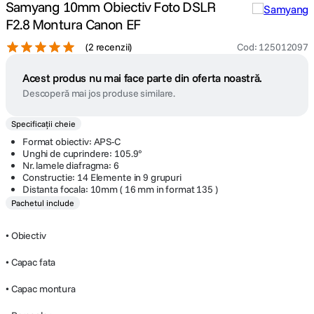
Samyang 10mm Obiectiv Foto DSLR
F2.8 Montura Canon EF
(
2 recenzii
)
Cod
:
125012097
Acest produs nu mai face parte din oferta noastră.
Descoperă mai jos produse similare.
Specificații cheie
Format obiectiv: APS-C
Unghi de cuprindere: 105.9°
Nr. lamele diafragma: 6
Constructie: 14 Elemente in 9 grupuri
Distanta focala: 10mm ( 16 mm in format 135 )
Pachetul include
• Obiectiv
• Capac fata
• Capac montura