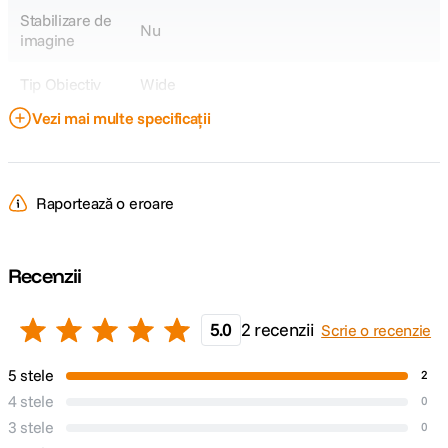
Stabilizare de
Nu
imagine
Tip Obiectiv
Wide
Vezi mai multe specificații
Obiectiv Fix /
Fix
Zoom
Focala Fixa
10mm
Raportează o eroare
Unghi de
105.9°
cuprindere
Recenzii
Nr. lamele
6
diafragma
5.0
2 recenzii
Scrie o recenzie
Diafragma
f/2.8
5 stele
2
Maxima
4 stele
0
3 stele
Plaja diafragme
f/2.8-f/22
0