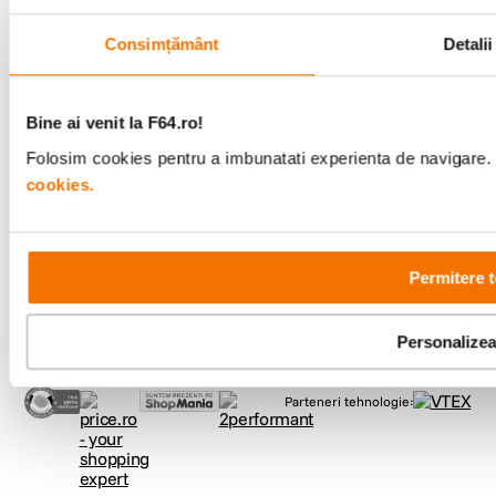
Consimțământ
Detalii
Comenzi si suport
+40 21 270 0050
Bine ai venit la F64.ro!
Program de lucru
09:00 - 21:00
Folosim cookies pentru a imbunatati experienta de navigare. P
Showroom
cookies.
Bd-ul Unirii 64, Bucuresti
Permitere t
Personalize
Copyright © F64 2001 - 2026
Parteneri tehnologie: