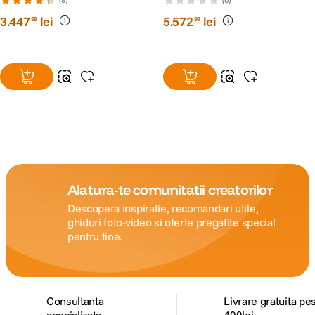
3
.
447
lei
5
.
572
lei
99
99
Alatura-te comunitatii creatorilor
Descopera inspiratie, recomandari utile,
ghiduri foto-video si oferte pregatite special
pentru tine.
Consultanta
Livrare gratuita pe