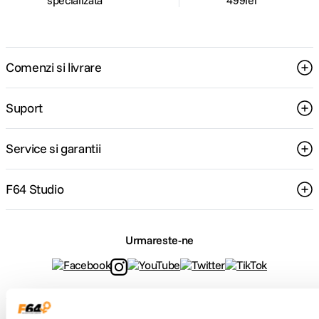
specializata
499lei
Comenzi si livrare
Suport
Service si garantii
F64 Studio
Urmareste-ne
Metode de plata