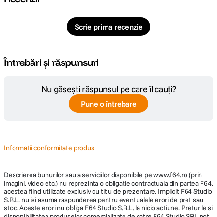
Focala Zoom
12-24mm
Scrie prima recenzie
Unghi de
122° - 84.1°
cuprindere
Întrebări și răspunsuri
Nr. lamele
9 lamele de diafragma
diafragma
Nu găsești răspunsul pe care îl cauți?
Plaja diafragme
f/4 - f/22
Pune o întrebare
Tip Focalizare
Autofocus
Parasolar inclus
incorporat in corpul obiectivului
Informatii conformitate produs
DIMENSIUNE / GREUTATE:
Descrierea bunurilor sau a serviciilor disponibile pe
www.f64.ro
(prin
imagini, video etc.) nu reprezinta o obligatie contractuala din partea F64,
Greutate
1150 gr.
acestea fiind utilizate exclusiv cu titlu de prezentare. Implicit F64 Studio
S.R.L. nu isi asuma raspunderea pentru eventualele erori de pret sau
stoc. Aceste erori nu obliga F64 Studio S.R.L. la nicio actiune. Preturile si
DETALII PRODUCATOR
disponibilitatea produselor comercializate de catre F64 Studio SRL pot