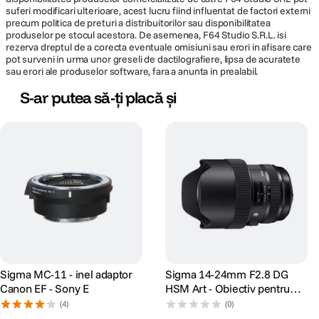
suferi modificari ulterioare, acest lucru fiind influentat de factori externi
precum politica de preturi a distribuitorilor sau disponibilitatea
Cod producator
205955
produselor pe stocul acestora. De asemenea, F64 Studio S.R.L. isi
rezerva dreptul de a corecta eventuale omisiuni sau erori in afisare care
pot surveni in urma unor greseli de dactilografiere, lipsa de acuratete
sau erori ale produselor software, fara a anunta in prealabil.
S-ar putea să-ți placă și
Sigma MC-11 - inel adaptor
Sigma 14-24mm F2.8 DG
Canon EF - Sony E
HSM Art - Obiectiv pentru
Nikon FX
(4)
(0)