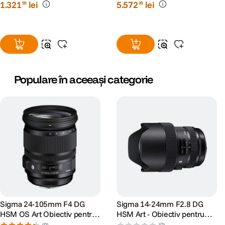
1
.
321
lei
5
.
572
lei
99
99
Populare în aceeași categorie
Sigma 24-105mm F4 DG
Sigma 14-24mm F2.8 DG
HSM OS Art Obiectiv pentru
HSM Art - Obiectiv pentru
Nikon FX
Nikon FX
(9)
(0)