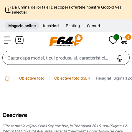
Da lumina ideilor tale! Descopera ofertele noastre Godox!
Vezi
selectia!
Magazin online
Inchirieri
Printing
Cursuri
0
0
Cont
Cauta dupa model, tipul produsului, caracteristici...
Top Cautari
Obiective foto
Obiective foto dSLR
Resigilat: Sigma 1
canon g7x
1
.
trepied
2
.
Descriere
trepied telefon
3
.
"Prezentat la mijlocul lunii Septembrie, la Photokina 2016, noul Sigma 12-
peak design
24mm f/4 DG HSM ART este varianta “revizuita” a obiectivului pe care
4
.