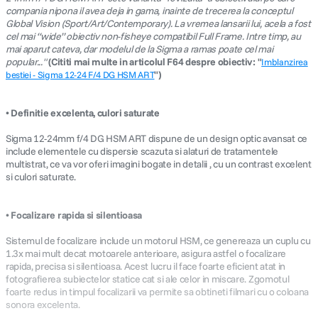
compania nipona il avea deja in gama, inainte de trecerea la conceptul
Global Vision (Sport/Art/Contemporary). La vremea lansarii lui, acela a fost
canon sx740 hs
5
.
cel mai “wide” obiectiv non-fisheye compatibil Full Frame. Intre timp, au
mai aparut cateva, dar modelul de la Sigma a ramas poate cel mai
popular..."
(Cititi mai multe in articolul F64 despre obiectiv: "
Imblanzirea
lavaliera
6
.
")
bestiei - Sigma 12-24 F/4 DG HSM ART
card memorie
7
.
• Definitie excelenta, culori saturate
ulanzi
8
.
Sigma 12-24mm f/4 DG HSM ART dispune de un design optic avansat ce
include elementele cu dispersie scazuta si alaturi de tratamentele
multistrat, ce va vor oferi imagini bogate in detalii , cu un contrast excelent
insta 360
9
.
si culori saturate.
godox
10
.
• Focalizare rapida si silentioasa
Sistemul de focalizare include un motorul HSM, ce genereaza un cuplu cu
1.3x mai mult decat motoarele anterioare, asigura astfel o focalizare
rapida, precisa si silentioasa. Acest lucru il face foarte eficient atat in
fotografierea subiectelor statice cat si ale celor in miscare. Zgomotul
foarte redus in timpul focalizarii va permite sa obtineti filmari cu o coloana
sonora excelenta.