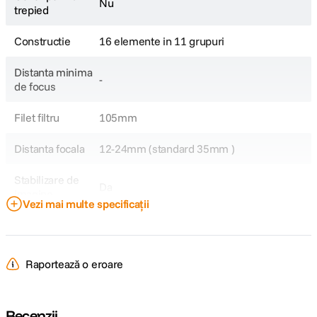
Nu
trepied
Constructie
16 elemente in 11 grupuri
Distanta minima
-
de focus
Filet filtru
105mm
Distanta focala
12-24mm (standard 35mm )
Stabilizare de
Da
imagine
Vezi mai multe specificații
Tip Obiectiv
Ultra Wide
Gama Obiectiv
Sigma Art
Raportează o eroare
Obiectiv Fix /
Zoom
Zoom
Recenzii