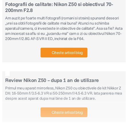
Fotografii de calitate: Nikon Z50 si obiectivul 70-
200mm F2.8
canon sx740 hs
5
.
Am auzit pe foarte multi fotografi (romani si straini) spunand deseori
„vrei sa obtii fotografii de calitate mai buna? Atunci nu schimba
lavaliera
6
.
aparatul/camera, ci investeste in obiective de calitate”. Asa sa fie? Asta
am incercat sa aflu si eu „jucandu-ma” cam o zi cu obiectivul Nikon 70-
200mm f/2.8G AF-S VR II ED, inchiriat de la F64.
sony fx
7
.
Citeste articol blog
card memorie
8
.
dji mic mini
9
.
Review Nikon Z50 – dupa 1 an de utilizare
dji osmo
10
.
Primul meu aparat mirrorless, Nikon Z50 cu obiectivele de kit Nikkor Z
DX: 16-50mm f/3.5-6.3 VR si 50-250mm f/4.5-6.3 VR. Iata parerea mea
despre acest aparat dupa mai bine de 1 an de utilizare.
Citeste articol blog