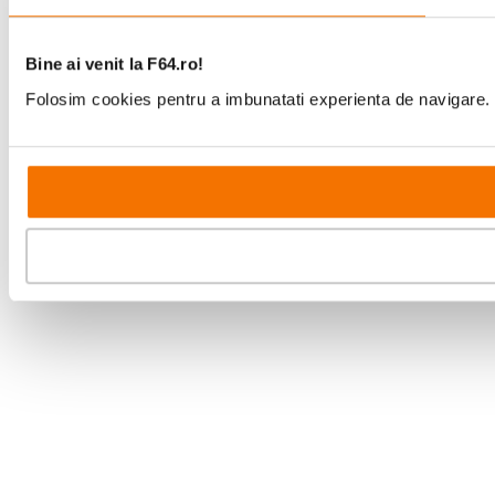
EVF cu 2,36 milioane de pixeli si
Vizor
magnificare de 1,02x, Live view
Bine ai venit la F64.ro!
Folosim cookies pentru a imbunatati experienta de navigare. P
STOCARE:
Tip Card
SD
Memorie
CONECTIVITATE & PORTURI:
Bluetooth
Da
WiFi
Da
GPS
Nu
Iesire video
Micro HDMI