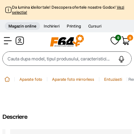
Da lumina ideilor tale! Descopera ofertele noastre Godox!
Vezi
selectia!
Magazin online
Inchirieri
Printing
Cursuri
0
0
Cont
Cauta dupa model, tipul produsului, caracteristici...
Top Cautari
Aparate foto
Aparate foto mirrorless
Entuziasti
Res
canon g7x
1
.
trepied
2
.
Descriere
trepied telefon
3
.
peak design
4
.