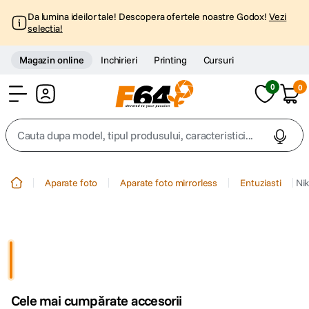
Da lumina ideilor tale! Descopera ofertele noastre Godox!
Vezi
selectia!
Magazin online
Inchirieri
Printing
Cursuri
0
0
Cont
Cauta dupa model, tipul produsului, caracteristici...
Top Cautari
Aparate foto
Aparate foto mirrorless
Entuziasti
Nik
canon g7x
1
.
trepied
2
.
trepied telefon
3
.
Cele mai cumpărate accesorii
peak design
4
.