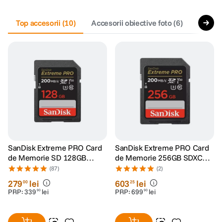
canon sx740 hs
Top accesorii
5
.
(
10
)
Accesorii obiective foto
(
6
)
Trepie
lavaliera
6
.
sony fx
7
.
card memorie
8
.
dji mic mini
9
.
dji osmo
10
.
SanDisk Extreme PRO Card
SanDisk Extreme PRO Card
de Memorie SD 128GB
de Memorie 256GB SDXC
SDXC UHS-I Class 10 U3 V30
UHS-I C10 U3 V30 + 2 Ani
(87)
(2)
+ 2 Ani RescuePRO Deluxe
RescuePRO Deluxe
279
lei
603
lei
00
25
PRP:
339
lei
PRP:
699
lei
90
90