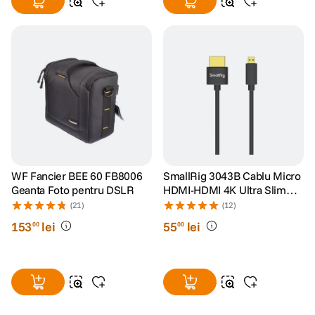
WF Fancier BEE 60 FB8006
SmallRig 3043B Cablu Micro
Geanta Foto pentru DSLR
HDMI-HDMI 4K Ultra Slim
55cm
(21)
(12)
153
lei
55
lei
00
00