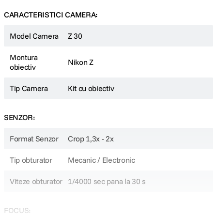
fotografiere continua. Conectivitatea prin Wi-Fi si Bluetooth, plus
aplicatia SnapBridge de la Nikon, va permit sa incarcati continut de
CARACTERISTICI CAMERA:
oriunde.
Model Camera
Z 30
Montura
Nikon Z
obiectiv
Tip Camera
Kit cu obiectiv
Sunet curat si clar
SENZOR:
Captati un sunet de o calitate deosebita prin microfonul stereo sensibil
incorporat sau printr-un microfon extern. Meniul audio ofera optiuni
Format Senzor
Crop 1,3x - 2x
pentru inregistrarea vocii dumneavoastra sau a sunetului ambiental,
cum ar fi muzica sau zgomotul strazilor orasului. Exista si o functie de
reducere a zgomotului vantului.
Tip obturator
Mecanic / Electronic
Viteze obturator
1/4000 sec pana la 30 s
FOCUS: