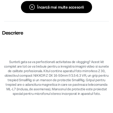
Încarcă mai multe accesorii
Descriere
Sunteti gata sa va perfectionati activitatea de vlogging? Acest kit
complet are tot ce va trebuie pentru a inregistra imagini video si sunete
de calitate profesionala. Kitul contine aparatul foto mirrorless Z 30,
obiectivul compact NIKKOR Z DX 16-50mm f/3.5-6.3 VR, un grip pentru
trepied SmallRig si un manson de protectie SmallRig. Gripul pentru
trepied are o adancitura magnetica in care se pastreaza telecomanda
ML-L7 (inclusa, de asemenea). Mansonul de protectie este proiectat
special pentru microfonul stereo incorporat in aparatul foto.