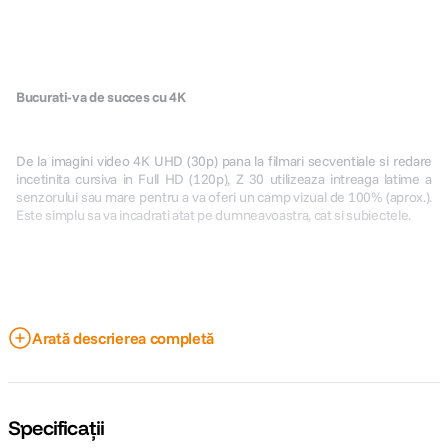
Bucurati-va de succes cu 4K
De la imagini video 4K UHD (30p) pana la filmari secventiale si redare
incetinita cursiva in Full HD (120p), Z 30 utilizeaza intreaga latime a
senzorului sau mare pentru a va oferi un camp vizual de 100% (aprox.).
Este simplu sa va incadrati atat pe dumneavoastra, cat si subiectele.
Arată descrierea completă
Nu aveti niciun motiv sa va opriti
Puteti sa inregistrati segmente video neintrerupte timp de pana la 125
Specificații
de minute⁵ – mai mult decat suficient pentru inregistrari lungi sau