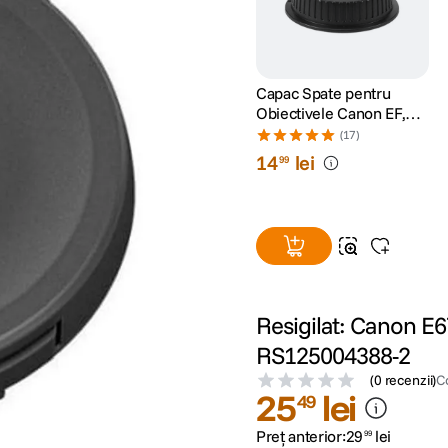
Capac Spate pentru
Obiectivele Canon EF,
EF-S
(17)
14
lei
99
Resigilat: Canon E6
RS125004388-2
(
0 recenzii
)
C
25
lei
49
Preț anterior:
29
lei
99