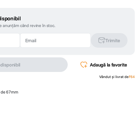
isponibil
te anunțăm când revine în stoc.
Trimite
ndisponibil
Adaugă la favorite
Vândut și livrat de
F64
et de 67mm