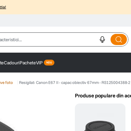
tia!
istici...
te
Cadouri
Pachete
VIP
ve foto
Resigilat: Canon E67 II - capac obiectiv 67mm - RS125004388-2
Produse populare din ac