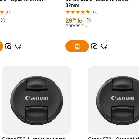
II - capac pt. obiectiv
Canon E82 II - capac cu cleme
82mm
(17)
(17)
29
lei
99
PRP:
39
lei
99