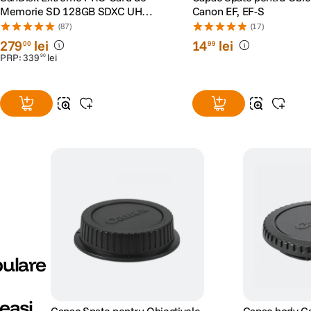
SanDisk Extreme PRO Card de
Capac Spate pentru Obie
Memorie SD 128GB SDXC UHS-
Canon EF, EF-S
I Class 10 U3 V30 + 2 Ani
(87)
(17)
RescuePRO Deluxe
279
lei
14
lei
00
99
PRP:
339
lei
90
ulare