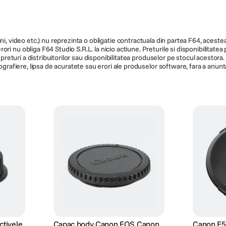
14.990
199.990
ni, video etc.) nu reprezinta o obligatie contractuala din partea F64, acestea 
ri nu obliga F64 Studio S.R.L. la nicio actiune. Preturile si disponibilitate
de preturi a distribuitorilor sau disponibilitatea produselor pe stocul acesto
ografiere, lipsa de acuratete sau erori ale produselor software, fara a anunta