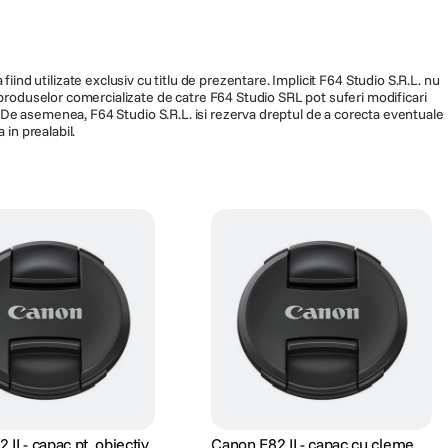
159.990
fiind utilizate exclusiv cu titlu de prezentare. Implicit F64 Studio S.R.L. nu
a produselor comercializate de catre F64 Studio SRL pot suferi modificari
ra. De asemenea, F64 Studio S.R.L. isi rezerva dreptul de a corecta eventuale
 in prealabil.