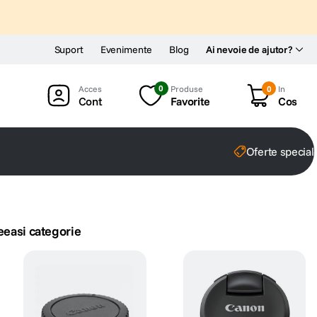
Suport
Evenimente
Blog
Ai nevoie de ajutor?
0
Produse
0
In
Cont
Favorite
Cos
Oferte special
eeasi categorie