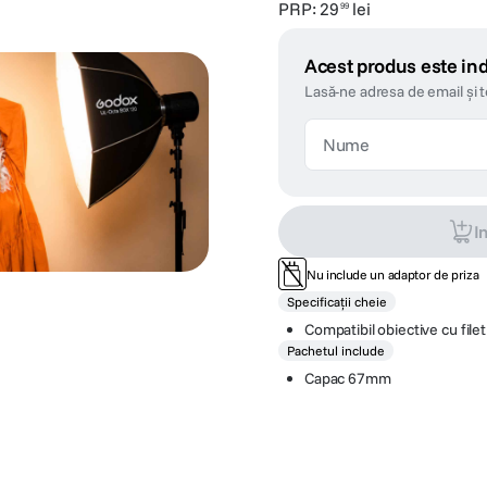
PRP:
29
lei
99
Acest produs este ind
Lasă-ne adresa de email și 
I
Nu include un adaptor de priza
Specificații cheie
Compatibil obiective cu fil
Pachetul include
Capac 67mm