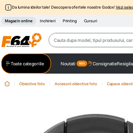
Da lumina ideilor tale! Descopera ofertele noastre Godox!
Vezi selec
Magazin online
Inchirieri
Printing
Cursuri
Cauta dupa model, tipul produsului, caracter
Top Cautari
Toate categoriile
Noutati
Consignatie
Resigila
canon g7x
1
.
Obiective foto
Accesorii obiective foto
Capace obiecti
trepied
2
.
trepied telefon
3
.
peak design
4
.
canon sx740 hs
5
.