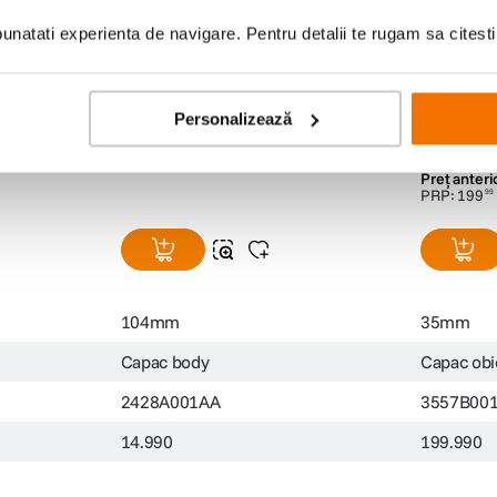
natati experienta de navigare. Pentru detalii te rugam sa citest
Personalizează
ectivele
Capac body Canon EOS Canon R-
Canon Cap
F-3 ( GDE )
pentru for
Shift Lens
(1)
14
lei
169
le
99
99
Preț anteri
PRP:
199
99
104mm
35mm
Capac body
Capac obie
2428A001AA
3557B00