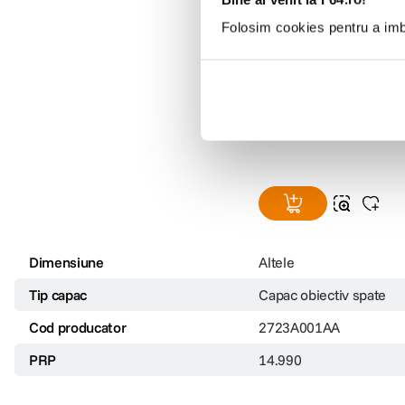
Arată doar diferențele
Folosim cookies pentru a imbu
Capac Spate pentru Obi
Canon EF, EF-S
(17)
14
lei
99
Dimensiune
Altele
Tip capac
Capac obiectiv spate
Cod producator
2723A001AA