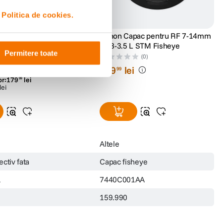
i
Politica de cookies.
Permitere toate
acul de Obiectiv
Canon Capac pentru RF 7-14mm
 TS-E 17mm f/4L Tilt-
F2.8-3.5 L STM Fisheye
(3)
(0)
i
159
lei
99
or:
179
lei
99
lei
Altele
ctiv fata
Capac fisheye
1
7440C001AA