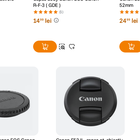
ctivele
Capac body Canon EOS Canon
Canon E52 
R-F-3 ( GDE )
52mm
(1)
14
lei
24
lei
99
99