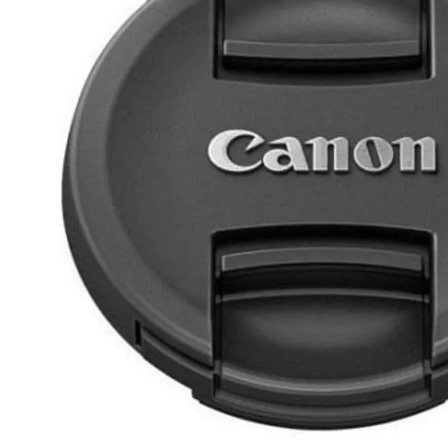
lavaliera
6
.
sony fx
7
.
card memorie
8
.
dji mic mini
9
.
dji osmo
10
.