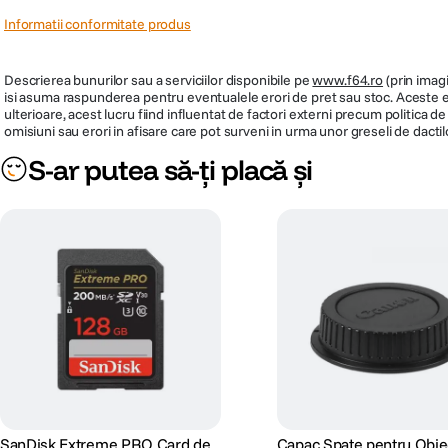
PRP
14.990
Informatii conformitate produs
Descrierea bunurilor sau a serviciilor disponibile pe
www.f64.ro
(prin imagi
isi asuma raspunderea pentru eventualele erori de pret sau stoc. Aceste ero
ulterioare, acest lucru fiind influentat de factori externi precum politica 
omisiuni sau erori in afisare care pot surveni in urma unor greseli de dactil
S-ar putea să-ți placă și