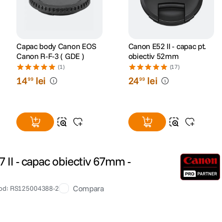
Capac body Canon EOS
Canon E52 II - capac pt.
Canon R-F-3 ( GDE )
obiectiv 52mm
(1)
(17)
14
lei
24
lei
99
99
7 II - capac obiectiv 67mm -
Compara
od
:
RS125004388-2