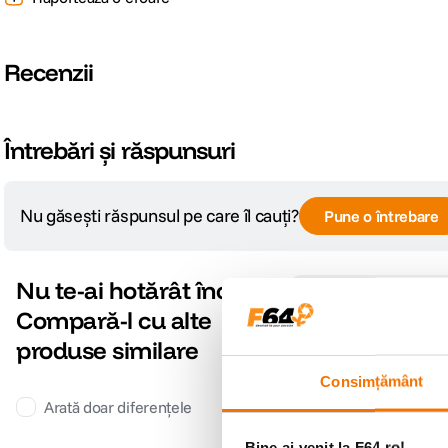
Recenzii
Întrebări și răspunsuri
Nu găsești răspunsul pe care îl cauți?
Pune o întrebare
Nu te-ai hotărât încă?
Compară-l cu alte
Consimțământ
produse similare
Bine ai venit la F64.ro!