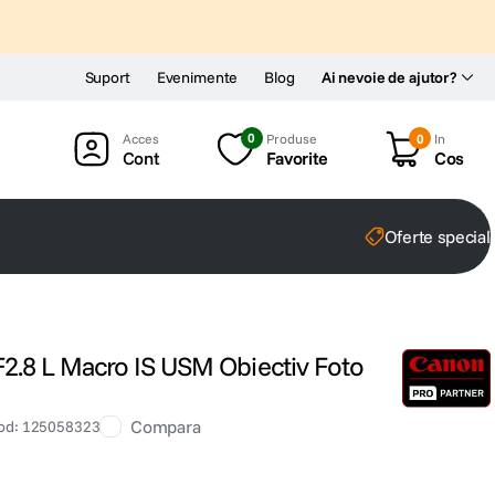
Suport
Evenimente
Blog
Ai nevoie de ajutor?
0
Produse
0
In
Cont
Favorite
Cos
Oferte special
.8 L Macro IS USM Obiectiv Foto
Compara
od
:
125058323