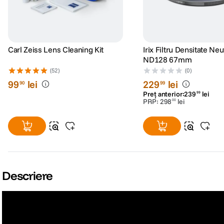
Carl Zeiss Lens Cleaning Kit
Irix Filtru Densitate Neu
ND128 67mm
(52)
(0)
99
lei
229
lei
90
99
Preț anterior:
239
lei
99
PRP:
298
lei
00
Descriere