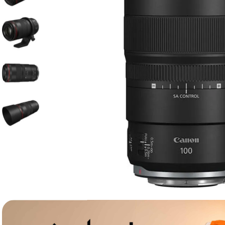
lavaliera
6
.
sony fx
7
.
card memorie
8
.
dji mic mini
9
.
dji osmo
10
.