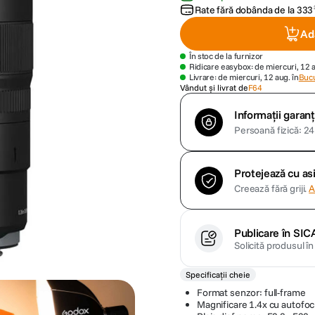
Rate fără dobânda de la
333
Ad
În stoc de la furnizor
Ridicare easybox: de miercuri, 12 
Livrare: de miercuri, 12 aug. în
Bucu
Vândut și livrat de
F64
Informații garanț
Persoană fizică: 24 
Protejează cu a
Creează fără griji.
A
Publicare în SIC
Solicită produsul î
Specificații cheie
Format senzor: full-frame
Magnificare 1.4x cu autofo