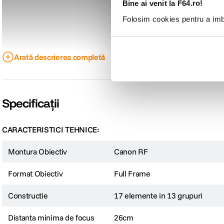
Bine ai venit la F64.ro!
Folosim cookies pentru a imbu
Arată descrierea completă
Specificații
CARACTERISTICI TEHNICE:
Montura Obiectiv
Canon RF
RF 100mm F2.8L Macro IS USM este un obiectiv macro profesionist cu factor de
Format Obiectiv
Full Frame
Constructie
17 elemente in 13 grupuri
Distanta minima de focus
26cm