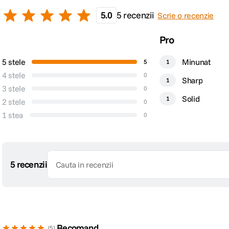
Plaja diafragme
F2.8 - F32
5.0
5 recenzii
Scrie o recenzie
Tip Focalizare
Autofocus
Pro
5 stele
Minunat
5
1
DIMENSIUNE / GREUTATE:
4 stele
0
Sharp
1
Lungime
148mm
3 stele
0
Solid
Reglarea claritatii reduse si a efectului bokeh
1
2 stele
0
Inelul de control variabil al aberatiei sferice poate fi folosit pentru a regla
Greutate
730g
1 stea
0
DETALII PRODUCATOR
Cod producator
4514C005AA
5 recenzii
Recomand
5