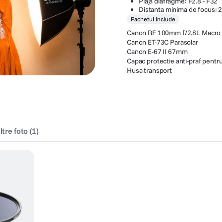
Plaja diafragme: F2.8 - F32
Distanta minima de focus:
Pachetul include
Canon RF 100mm f/2.8L Macro
Canon ET-73C Parasolar
Canon E-67 II 67mm
Capac protectie anti-praf pentr
Husa transport
iltre foto
(
1
)