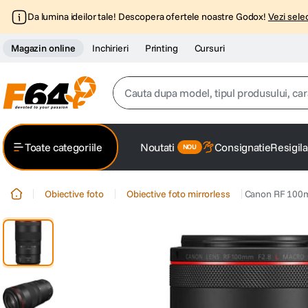
Da lumina ideilor tale! Descopera ofertele noastre Godox!
Vezi selec
Magazin online
Inchirieri
Printing
Cursuri
Cauta dupa model, tipul produsului, caracter
Top Cautari
Toate categoriile
Noutati
Consignatie
Resigila
canon g7x
1
.
Obiective foto
Obiective foto mirrorless
Canon RF 100mm
trepied
2
.
trepied telefon
3
.
peak design
4
.
canon sx740 hs
5
.