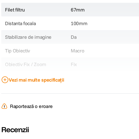
Filet filtru
67mm
Distanta focala
100mm
Stabilizare de imagine
Da
Tip Obiectiv
Macro
Obiectiv Fix / Zoom
Fix
Marire incredibila de 1,4x
Ideal pentru fotografia macro cu aparatul in mana, obiectivul se apropie mai
Focala Fixa
100mm
Vezi mai multe specificații
Unghi de cuprindere
24°
Raport marire
1.4 : 1
Raportează o eroare
Nr. lamele diafragma
9
Recenzii
Diafragma Maxima
f/2.8