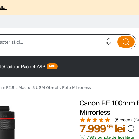
tia!
istici...
te
Cadouri
Pachete
VIP
 F2.8 L Macro IS USM Obiectiv Foto Mirrorless
Canon RF 100mm F2
Mirrorless
(
5 recenzii
)
C
7
.
999
lei
99
7999 puncte de fidelitate