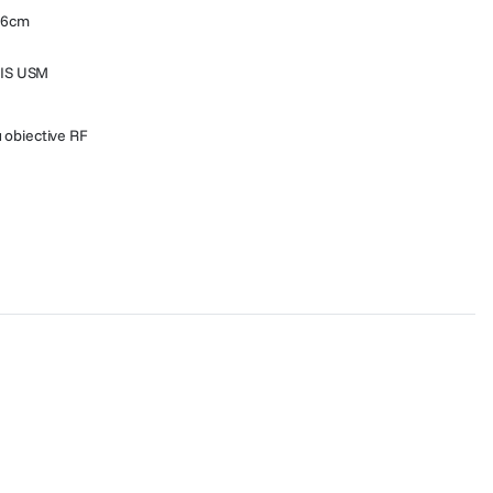
 26cm
 IS USM
u obiective RF