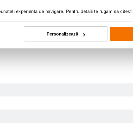
natati experienta de navigare. Pentru detalii te rugam sa citest
Personalizează
 marire de 1,4x de prima clasa si control variabil al aberatiei sferice pentr