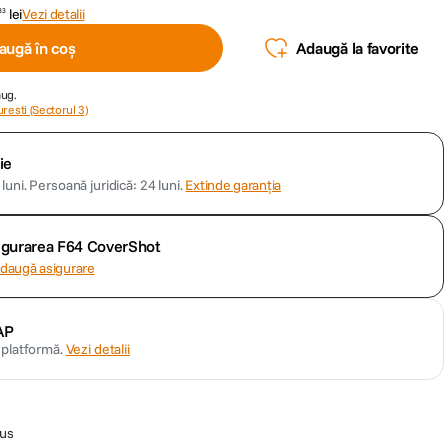
lei
Vezi detalii
33
augă în coș
Adaugă la favorite
aug.
resti (Sectorul 3)
ie
luni.
Persoană juridică: 24 luni.
Extinde garanția
sigurarea F64 CoverShot
daugă asigurare
AP
n platformă.
Vezi detalii
cus