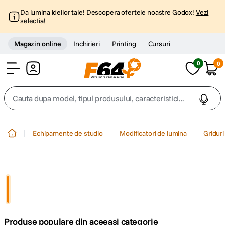
Da lumina ideilor tale! Descopera ofertele noastre Godox!
Vezi
selectia!
Magazin online
Inchirieri
Printing
Cursuri
0
0
Cont
Cauta dupa model, tipul produsului, caracteristici...
Top Cautari
Echipamente de studio
Modificatori de lumina
Griduri
canon g7x
1
.
trepied
2
.
trepied telefon
3
.
Produse populare din aceeasi categorie
peak design
4
.