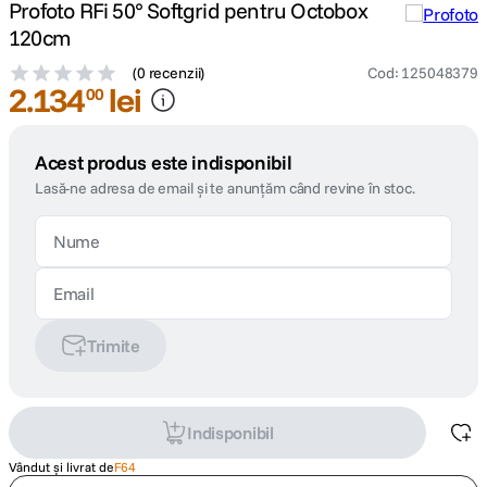
Profoto RFi 50° Softgrid pentru Octobox
120cm
(
0 recenzii
)
Cod
:
125048379
2
.
134
lei
00
Acest produs este indisponibil
Lasă-ne adresa de email și te anunțăm când revine în stoc.
Trimite
Indisponibil
Vândut și livrat de
F64