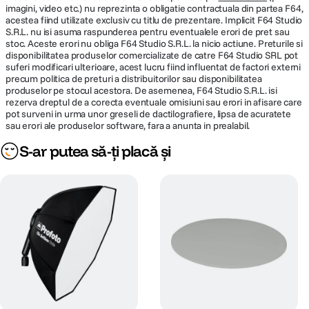
imagini, video etc.) nu reprezinta o obligatie contractuala din partea F64,
acestea fiind utilizate exclusiv cu titlu de prezentare. Implicit F64 Studio
S.R.L. nu isi asuma raspunderea pentru eventualele erori de pret sau
stoc. Aceste erori nu obliga F64 Studio S.R.L. la nicio actiune. Preturile si
disponibilitatea produselor comercializate de catre F64 Studio SRL pot
suferi modificari ulterioare, acest lucru fiind influentat de factori externi
precum politica de preturi a distribuitorilor sau disponibilitatea
produselor pe stocul acestora. De asemenea, F64 Studio S.R.L. isi
rezerva dreptul de a corecta eventuale omisiuni sau erori in afisare care
pot surveni in urma unor greseli de dactilografiere, lipsa de acuratete
sau erori ale produselor software, fara a anunta in prealabil.
S-ar putea să-ți placă și