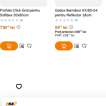
Profoto Click Grid pentru
Godox Barndoor Kit BD-04
Softbox 30x90cm
pentru Reflector 18cm
(0)
(0)
739
lei
99
lei
00
00
Preț anterior:
198
lei
00
PRP:
198
lei
00
Alatura-te comunitatii creatorilor
Descopera inspiratie, recomandari utile,
ghiduri foto-video si oferte pregatite special
pentru tine.