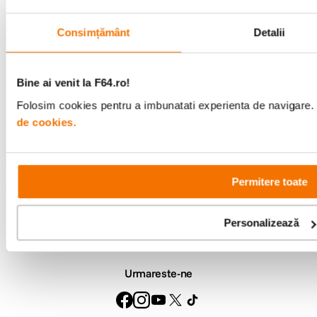
Consultanta
Livrare gratuita pe
Consimțământ
Detalii
specializata
499lei
Bine ai venit la F64.ro!
Comenzi si livrare
Folosim cookies pentru a imbunatati experienta de navigare. P
de cookies.
Suport
Service si garantii
Permitere toate
F64 Studio
Personalizează
Urmareste-ne