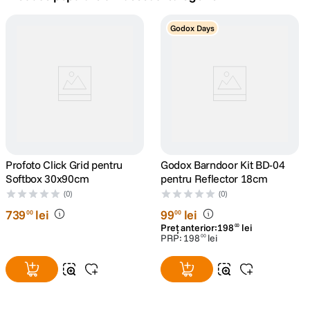
canon sx740 hs
Godox Days
5
.
lavaliera
6
.
sony fx
7
.
card memorie
8
.
dji mic mini
Profoto Click Grid pentru
9
.
Godox Barndoor Kit BD-04
Softbox 30x90cm
pentru Reflector 18cm
dji osmo
(0)
(0)
10
.
739
lei
99
lei
00
00
Preț anterior:
198
lei
00
PRP:
198
lei
00