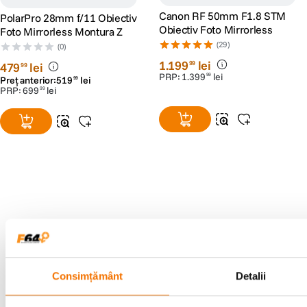
Canon RF 50mm F1.8 STM
PolarPro 28mm f/11 Obiectiv
Obiectiv Foto Mirrorless
Foto Mirrorless Montura Z
(29)
(0)
1
.
199
lei
99
479
lei
99
PRP:
1
.
399
lei
99
Preț anterior:
519
lei
99
PRP:
699
lei
99
Alatura-te comunitatii creatorilor
Descopera inspiratie, recomandari utile,
ghiduri foto-video si oferte pregatite special
pentru tine.
Consimțământ
Detalii