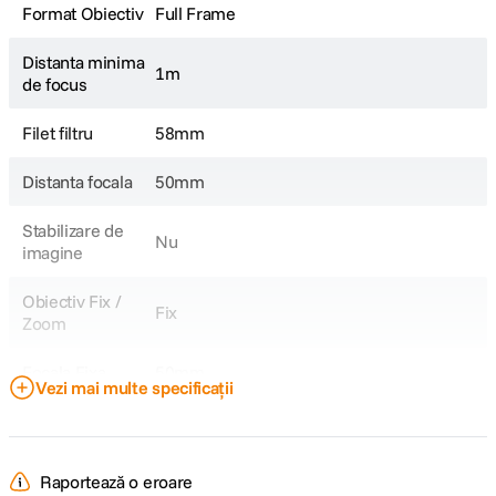
Format Obiectiv
Full Frame
Distanta minima
1m
de focus
Filet filtru
58mm
Distanta focala
50mm
Stabilizare de
Nu
imagine
Obiectiv Fix /
Fix
Zoom
Focala Fixa
50mm
Vezi mai multe specificații
Diafragma
f/11
Maxima
Raportează o eroare