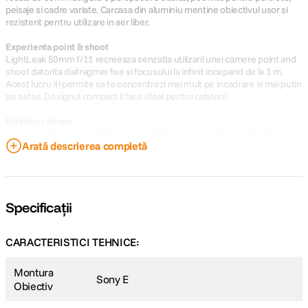
peisaje si cadre variate. Carcasa din aluminiu mentine obiectivul usor si
rezistent pentru utilizare in aer liber.
Experienta point & shoot
LightLeak 50mm f/11 recreeaza senzatia utilizarii unei camere point and
shoot datorita diafragmei fixe si focusului la infinit incepand de la 1 m.
Acest lucru iti permite sa te concentrezi mai mult pe incadrare si mai putin
pe setari. Designul compact il face ideal pentru calatorii.
Estetica vintage
Inelul reglabil pentru light leak iti permite sa ajustezi stilul imaginilor, de la
Arată descrierea completă
un efect discret la unul accentuat. Distanta focala de 50mm este ideala
pentru portrete, dar suficient de versatila pentru peisaje si fotografii de
grup. Partea frontala este compatibila cu filtre de 58mm, oferind optiuni
suplimentare de personalizare a stilului vizual.
Specificații
CARACTERISTICI TEHNICE:
Montura
Sony E
Obiectiv