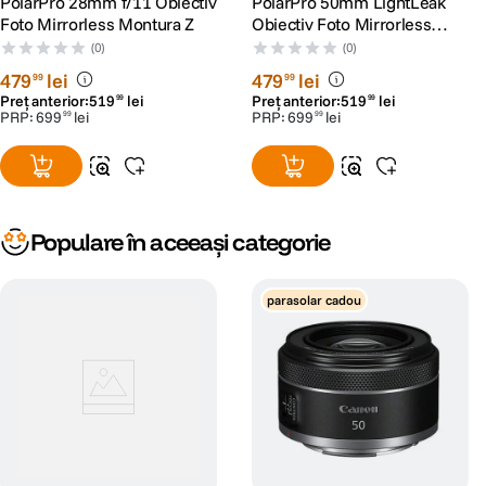
PolarPro 28mm f/11 Obiectiv
PolarPro 50mm LightLeak
Foto Mirrorless Montura Z
Obiectiv Foto Mirrorless
Montura RF
(0)
(0)
479
lei
479
lei
99
99
Preț anterior:
519
lei
Preț anterior:
519
lei
99
99
PRP:
699
lei
PRP:
699
lei
99
99
Populare în aceeași categorie
parasolar cadou