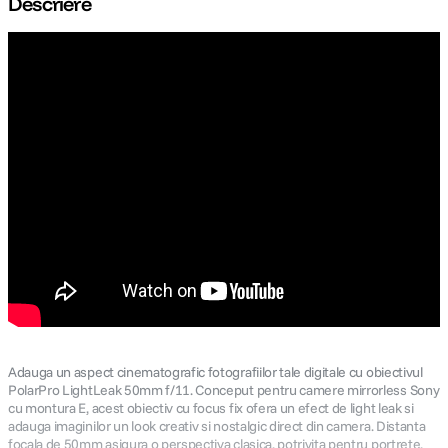
Descriere
lavaliera
5
.
canon sx740 hs
6
.
card memorie
7
.
sony fx
8
.
dji mic mini
9
.
dji osmo pocket 4
10
.
Adauga un aspect cinematografic fotografiilor tale digitale cu obiectivul
PolarPro LightLeak 50mm f/11. Conceput pentru camere mirrorless Sony
cu montura E, acest obiectiv cu focus fix ofera un efect de light leak si
adauga imaginilor un look creativ si nostalgic direct din camera. Distanta
focala de 50mm asigura o perspectiva clasica, potrivita pentru portrete,