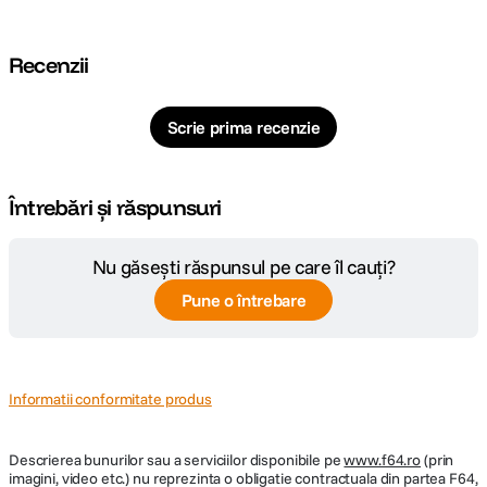
DETALII PRODUCATOR
Cod producator
134437
Recenzii
Scrie prima recenzie
Întrebări și răspunsuri
Nu găsești răspunsul pe care îl cauți?
Pune o întrebare
Informatii conformitate produs
Descrierea bunurilor sau a serviciilor disponibile pe
www.f64.ro
(prin
imagini, video etc.) nu reprezinta o obligatie contractuala din partea F64,