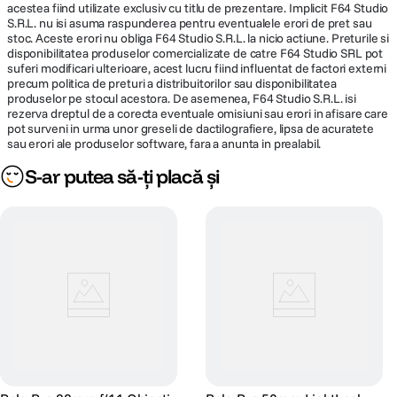
acestea fiind utilizate exclusiv cu titlu de prezentare. Implicit F64 Studio
S.R.L. nu isi asuma raspunderea pentru eventualele erori de pret sau
stoc. Aceste erori nu obliga F64 Studio S.R.L. la nicio actiune. Preturile si
disponibilitatea produselor comercializate de catre F64 Studio SRL pot
suferi modificari ulterioare, acest lucru fiind influentat de factori externi
precum politica de preturi a distribuitorilor sau disponibilitatea
produselor pe stocul acestora. De asemenea, F64 Studio S.R.L. isi
rezerva dreptul de a corecta eventuale omisiuni sau erori in afisare care
pot surveni in urma unor greseli de dactilografiere, lipsa de acuratete
sau erori ale produselor software, fara a anunta in prealabil.
S-ar putea să-ți placă și