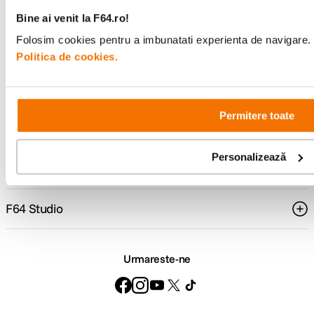
Consultanta
Livrare gratuita pe
Bine ai venit la F64.ro!
specializata
499lei
Folosim cookies pentru a imbunatati experienta de navigare. P
Politica de cookies.
Comenzi si livrare
Permitere toate
Suport
Personalizează
Service si garantii
F64 Studio
Urmareste-ne