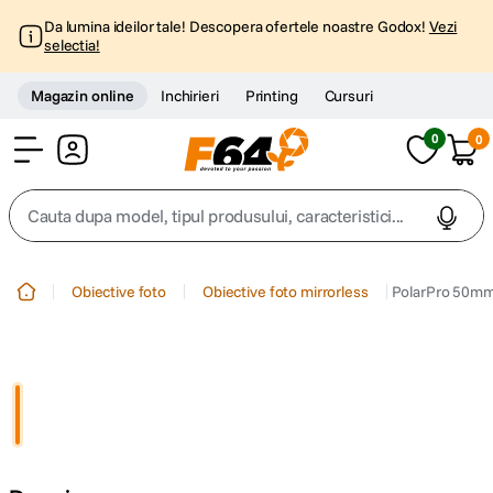
Da lumina ideilor tale! Descopera ofertele noastre Godox!
Vezi
selectia!
Magazin online
Inchirieri
Printing
Cursuri
0
0
Cont
Cauta dupa model, tipul produsului, caracteristici...
Top Cautari
Obiective foto
Obiective foto mirrorless
PolarPro 50mm 
canon g7x
1
.
trepied
2
.
trepied telefon
3
.
peak design
4
.