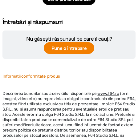
Greutate
137 gr
DETALII PRODUCATOR
Întrebări și răspunsuri
Cod producator
129983
Nu găsești răspunsul pe care îl cauți?
Pune o întrebare
Informatii conformitate produs
Descrierea bunurilor sau a serviciilor disponibile pe
www.f64.ro
(prin
imagini, video etc.) nu reprezinta o obligatie contractuala din partea F64,
acestea fiind utilizate exclusiv cu titlu de prezentare. Implicit F64 Studio
S.R.L. nu isi asuma raspunderea pentru eventualele erori de pret sau
stoc. Aceste erori nu obliga F64 Studio S.R.L. la nicio actiune. Preturile si
disponibilitatea produselor comercializate de catre F64 Studio SRL pot
suferi modificari ulterioare, acest lucru fiind influentat de factori externi
precum politica de preturi a distribuitorilor sau disponibilitatea
produselor pe stocul acestora. De asemenea, F64 Studio S.R.L. isi