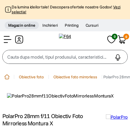
Da lumina ideilor tale! Descopera ofertele noastre Godox!
Vezi
selectia!
Magazin online
Inchirieri
Printing
Cursuri
0
0
Cont
Cauta dupa model, tipul produsului, caracteristici...
Top Cautari
Obiective foto
Obiective foto mirrorless
PolarPro 28mm 
canon g7x
1
.
trepied
2
.
trepied telefon
PolarPro 28mm f/11 Obiectiv Foto
3
.
Mirrorless Montura X
peak design
4
.