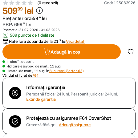
(
0 recenzii
)
Cod
:
125083926
509
lei
99
canon sx740 hs
5
.
Preț anterior:
559
lei
99
PRP:
699
lei
99
lavaliera
6
.
Promoție:
31.07.2026
-
31.08.2026
509 puncte de fidelitate
Rate fără dobânda de la
21
lei
Vezi detalii
24
card memorie
7
.
Adaugă în coș
dji mic mini
8
.
În stoc în depozit
Ridicare easybox: de marți, 11 aug.
Livrare: de marți, 11 aug. în
Bucuresti (Sectorul 3)
dji osmo
9
.
Vândut și livrat de
F64
insta 360
Informații garanție
10
.
Persoană fizică: 24 luni.
Persoană juridică: 24 luni.
Extinde garanția
Protejează cu asigurarea F64 CoverShot
Creează fără griji.
Adaugă asigurare