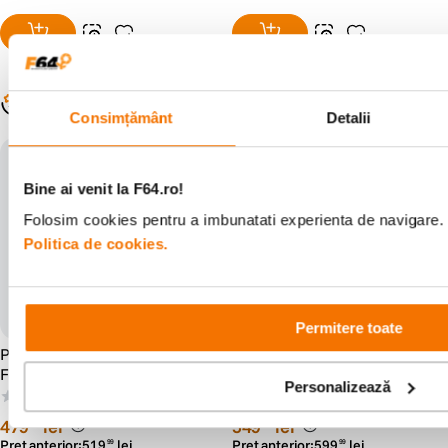
Populare în aceeași categorie
Consimțământ
Detalii
Bine ai venit la F64.ro!
Folosim cookies pentru a imbunatati experienta de navigare. P
Politica de cookies.
Permitere toate
PolarPro 28mm f/11 Obiectiv
PolarPro 50mm LightLeak
Foto Mirrorless Montura Z
Obiectiv Foto Mirrorless
Personalizează
Montura E
(0)
(0)
479
lei
549
lei
99
99
Preț anterior:
519
lei
Preț anterior:
599
lei
99
99