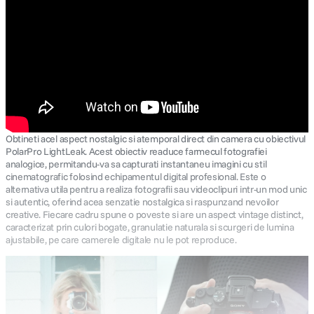
Obtineti acel aspect nostalgic si atemporal direct din camera cu obiectivul
PolarPro LightLeak. Acest obiectiv readuce farmecul fotografiei
analogice, permitandu-va sa capturati instantaneu imagini cu stil
cinematografic folosind echipamentul digital profesional. Este o
alternativa utila pentru a realiza fotografii sau videoclipuri intr-un mod unic
si autentic, oferind acea senzatie nostalgica si raspunzand nevoilor
creative. Fiecare cadru spune o poveste si are un aspect vintage distinct,
caracterizat prin culori bogate, granulatie naturala si scurgeri de lumina
ajustabile, pe care camerele digitale nu le pot reproduce.