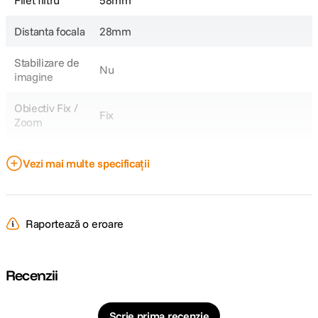
Filet filtru
58mm
Distanta focala
28mm
Stabilizare de
Nu
imagine
Obiectiv Fix /
Fix
Zoom
Diafragma
f/11
Vezi mai multe specificații
Maxima
DIMENSIUNE / GREUTATE:
Raportează o eroare
Diametru
6.4 cm
maxim
Recenzii
Lungime
6.4 cm
Scrie prima recenzie