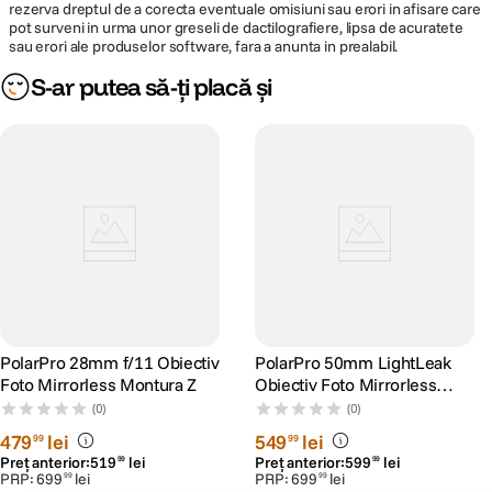
rezerva dreptul de a corecta eventuale omisiuni sau erori in afisare care
pot surveni in urma unor greseli de dactilografiere, lipsa de acuratete
sau erori ale produselor software, fara a anunta in prealabil.
S-ar putea să-ți placă și
PolarPro 28mm f/11 Obiectiv
PolarPro 50mm LightLeak
Foto Mirrorless Montura Z
Obiectiv Foto Mirrorless
Montura E
(0)
(0)
479
lei
549
lei
99
99
Preț anterior:
519
lei
Preț anterior:
599
lei
99
99
PRP:
699
lei
PRP:
699
lei
99
99