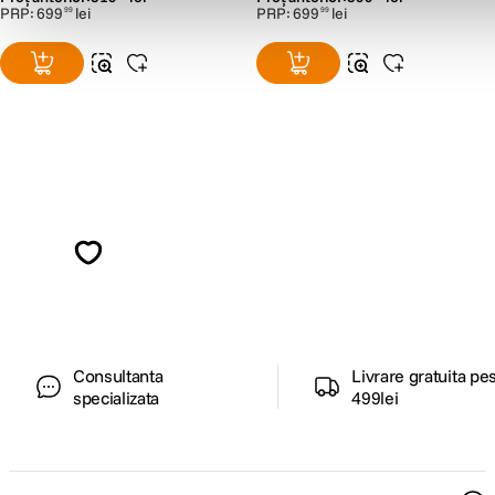
PRP:
699
lei
PRP:
699
lei
99
99
Alatura-te comunitatii creatorilor
Descopera inspiratie, recomandari utile,
ghiduri foto-video si oferte pregatite special
pentru tine.
Consultanta
Livrare gratuita pe
specializata
499lei