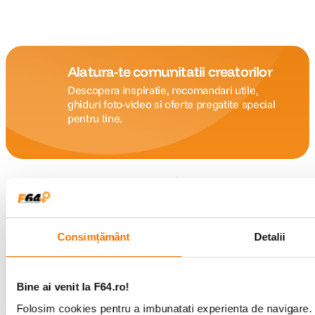
Alatura-te comunitatii creatorilor
Descopera inspiratie, recomandari utile,
ghiduri foto-video si oferte pregatite special
pentru tine.
Consultanta
Livrare gratuita pe
specializata
499lei
Consimțământ
Detalii
Comenzi si livrare
Bine ai venit la F64.ro!
Suport
Folosim cookies pentru a imbunatati experienta de navigare. P