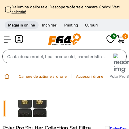
Da lumina ideilor tale! Descopera ofertele noastre Godox!
Vezi
selectia!
Magazin online
Inchirieri
Printing
Cursuri
0
0
Cont
Cauta dupa model, tipul produsului, caracteristici...
Top Cautari
Camere de actiune si drone
Accesorii drone
Polar Pro S
canon g7x
1
.
trepied
2
.
trepied telefon
3
.
Polar Pro Shutter Collection Set Filtre
peak design
4
.