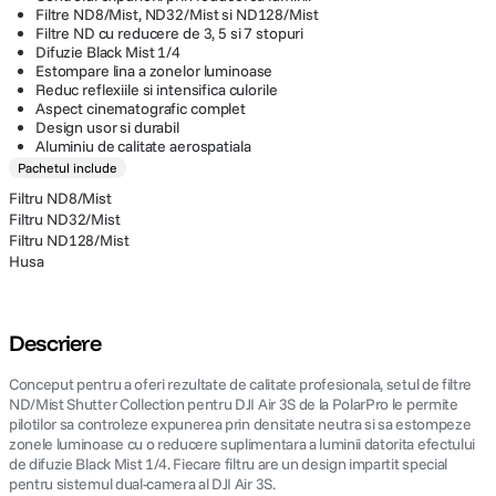
Filtre ND8/Mist, ND32/Mist si ND128/Mist
Filtre ND cu reducere de 3, 5 si 7 stopuri
Difuzie Black Mist 1/4
Estompare lina a zonelor luminoase
Reduc reflexiile si intensifica culorile
Aspect cinematografic complet
Design usor si durabil
Aluminiu de calitate aerospatiala
Pachetul include
Filtru ND8/Mist
Filtru ND32/Mist
Filtru ND128/Mist
Husa
Descriere
Conceput pentru a oferi rezultate de calitate profesionala, setul de filtre
ND/Mist Shutter Collection pentru DJI Air 3S de la PolarPro le permite
pilotilor sa controleze expunerea prin densitate neutra si sa estompeze
zonele luminoase cu o reducere suplimentara a luminii datorita efectului
de difuzie Black Mist 1/4. Fiecare filtru are un design impartit special
pentru sistemul dual-camera al DJI Air 3S.