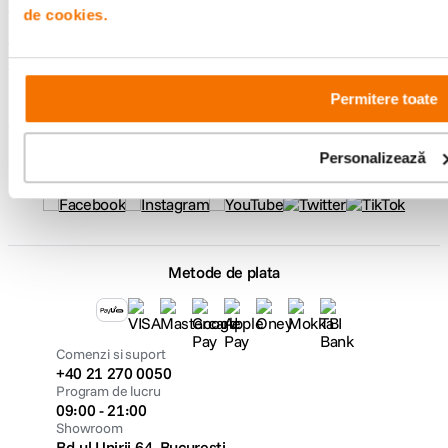
de cookies.
Service si garantii
F64 Studio
Permitere toate
Personalizează
Urmareste-ne
Metode de plata
Comenzi si suport
+40 21 270 0050
Program de lucru
09:00 - 21:00
Showroom
Bd-ul Unirii 64, Bucuresti