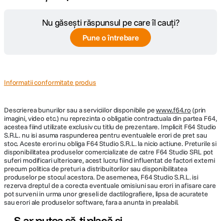
Nu găsești răspunsul pe care îl cauți?
Pune o întrebare
Informatii conformitate produs
Descrierea bunurilor sau a serviciilor disponibile pe
www.f64.ro
(prin
imagini, video etc.) nu reprezinta o obligatie contractuala din partea F64,
acestea fiind utilizate exclusiv cu titlu de prezentare. Implicit F64 Studio
S.R.L. nu isi asuma raspunderea pentru eventualele erori de pret sau
stoc. Aceste erori nu obliga F64 Studio S.R.L. la nicio actiune. Preturile si
disponibilitatea produselor comercializate de catre F64 Studio SRL pot
suferi modificari ulterioare, acest lucru fiind influentat de factori externi
precum politica de preturi a distribuitorilor sau disponibilitatea
produselor pe stocul acestora. De asemenea, F64 Studio S.R.L. isi
rezerva dreptul de a corecta eventuale omisiuni sau erori in afisare care
pot surveni in urma unor greseli de dactilografiere, lipsa de acuratete
sau erori ale produselor software, fara a anunta in prealabil.
S-ar putea să-ți placă și