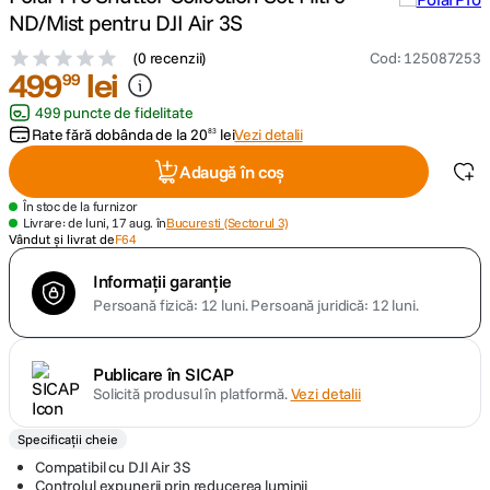
ND/Mist pentru DJI Air 3S
canon sx740 hs
5
.
(
0 recenzii
)
Cod
:
125087253
499
lei
99
lavaliera
6
.
499 puncte de fidelitate
Rate fără dobânda de la
20
lei
Vezi detalii
83
sony fx
7
.
Adaugă în coș
card memorie
8
.
În stoc de la furnizor
Livrare: de luni, 17 aug. în
Bucuresti (Sectorul 3)
Vândut și livrat de
F64
dji mic mini
9
.
Informații garanție
Persoană fizică: 12 luni.
Persoană juridică: 12 luni.
dji osmo
10
.
Publicare în SICAP
Solicită produsul în platformă.
Vezi detalii
Specificații cheie
Compatibil cu DJI Air 3S
Controlul expunerii prin reducerea luminii