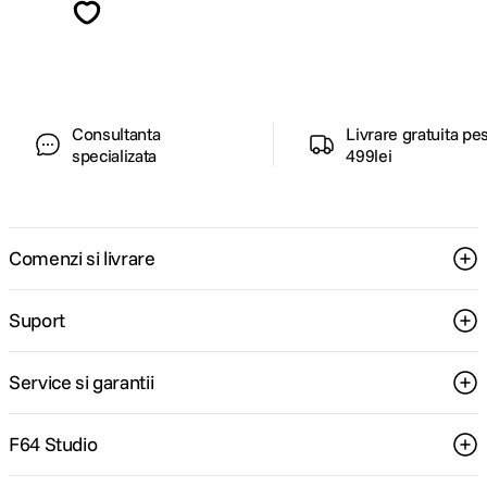
ghiduri foto-video si oferte pregatite special
pentru tine.
Consultanta
Livrare gratuita pe
specializata
499lei
Comenzi si livrare
Suport
Service si garantii
F64 Studio