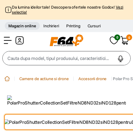
Da lumina ideilor tale! Descopera ofertele noastre Godox!
Vezi
selectia!
Magazin online
Inchirieri
Printing
Cursuri
0
0
Cont
Cauta dupa model, tipul produsului, caracteristici...
Top Cautari
Camere de actiune si drone
Accesorii drone
Polar Pro 
canon g7x
1
.
trepied
2
.
trepied telefon
3
.
peak design
4
.