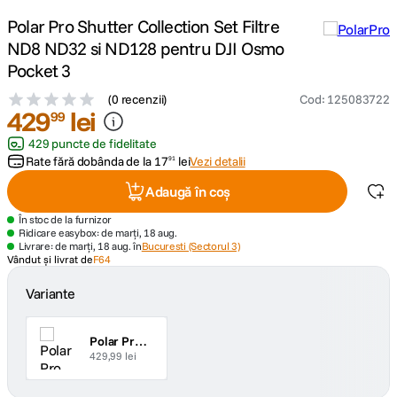
Polar Pro Shutter Collection Set Filtre
canon sx740 hs
5
.
ND8 ND32 si ND128 pentru DJI Osmo
Pocket 3
lavaliera
6
.
(
0 recenzii
)
Cod
:
125083722
429
lei
99
card memorie
7
.
429 puncte de fidelitate
Rate fără dobânda de la
17
lei
Vezi detalii
91
dji mic mini
8
.
Adaugă în coș
dji osmo
9
.
În stoc de la furnizor
Ridicare easybox: de marți, 18 aug.
Livrare: de marți, 18 aug. în
Bucuresti (Sectorul 3)
insta 360
10
.
Vândut și livrat de
F64
Variante
Polar Pro Vivid Collection Kit Fitre ND8/PL ND32/PL si ND128/PL pentru DJI Osmo Pocket 3
429,99 lei