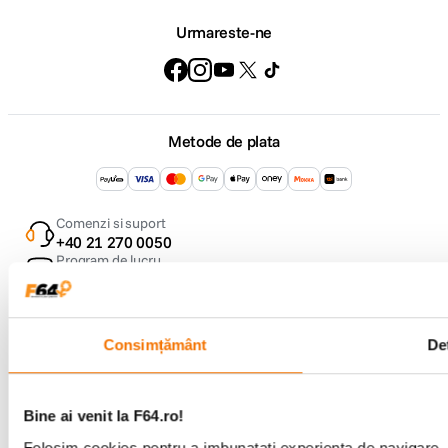
Urmareste-ne
Metode de plata
Comenzi si suport
+40 21 270 0050
Program de lucru
09:00 - 21:00
Showroom
Bd-ul Unirii 64, Bucuresti
Consimțământ
Det
Bine ai venit la F64.ro!
Folosim cookies pentru a imbunatati experienta de navigare. P