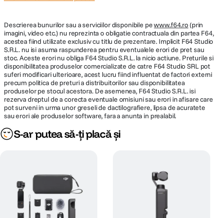
Descrierea bunurilor sau a serviciilor disponibile pe
www.f64.ro
(prin
imagini, video etc.) nu reprezinta o obligatie contractuala din partea F64,
acestea fiind utilizate exclusiv cu titlu de prezentare. Implicit F64 Studio
S.R.L. nu isi asuma raspunderea pentru eventualele erori de pret sau
stoc. Aceste erori nu obliga F64 Studio S.R.L. la nicio actiune. Preturile si
disponibilitatea produselor comercializate de catre F64 Studio SRL pot
suferi modificari ulterioare, acest lucru fiind influentat de factori externi
precum politica de preturi a distribuitorilor sau disponibilitatea
produselor pe stocul acestora. De asemenea, F64 Studio S.R.L. isi
rezerva dreptul de a corecta eventuale omisiuni sau erori in afisare care
pot surveni in urma unor greseli de dactilografiere, lipsa de acuratete
sau erori ale produselor software, fara a anunta in prealabil.
S-ar putea să-ți placă și