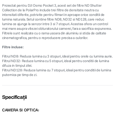
Proiectat pentru DJI Osmo Pocket 3, acest set de filtre ND Shutter
Collection de la PolarPro include trei filtre de densitate neutra cu
intensitati diferite, potrivite pentru filmari in aproape orice conditii de
lumina naturala. Setul contine filtre ND8, ND32 si ND128, care reduc
lumina ce ajunge la senzor intre 3 si 7 stopuri. Acestea ofera un control
mai mare asupra vitezei obturatorului camerei, fara a sacrifica expunerea.
Filtrele sunt realizate cu o rama usoara din aluminiu si sticla de calitate
cinematografica, pentru o reproducere precisa a culorilor.
Filtre incluse:
Filtrul ND8: Reduce lumina cu 3 stopuri, ideal pentru orele cu lumina aurie.
Filtrul ND32: Reduce lumina cu 5 stopuri, ideal pentru conditii de lumina
difuza in timpul zilei.
Filtrul ND128: Reduce lumina cu 7 stopuri, ideal pentru conditii de lumina
puternica pe timp de zi.
Specificații
CAMERA SI OPTICA: