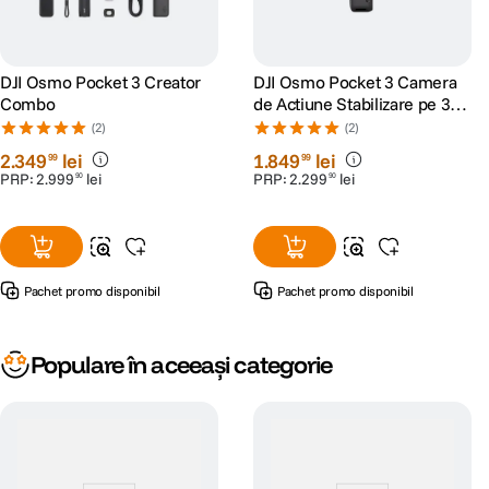
DJI Osmo Pocket 3 Creator
DJI Osmo Pocket 3 Camera
Combo
de Actiune Stabilizare pe 3
axe
(2)
(2)
2
.
349
lei
1
.
849
lei
99
99
PRP:
2
.
999
lei
PRP:
2
.
299
lei
90
90
Pachet promo disponibil
Pachet promo disponibil
Populare în aceeași categorie