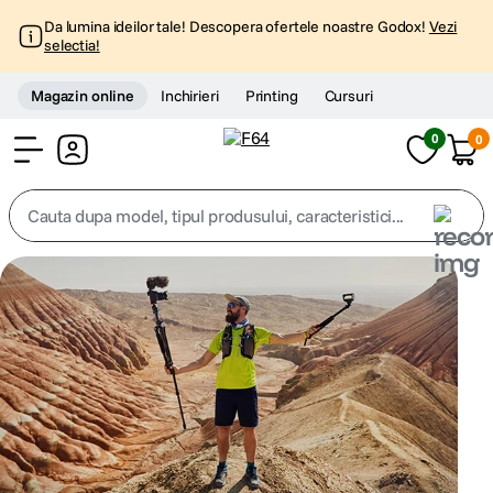
Da lumina ideilor tale! Descopera ofertele noastre Godox!
Vezi
selectia!
Magazin online
Inchirieri
Printing
Cursuri
0
0
Cont
Cauta dupa model, tipul produsului, caracteristici...
Top Cautari
canon g7x
1
.
trepied
2
.
trepied telefon
3
.
peak design
4
.