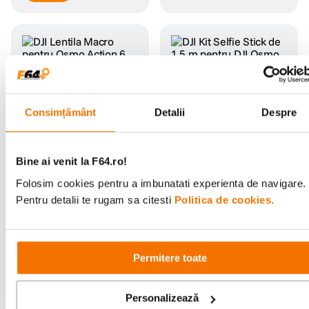
DJI Lentila Macro pentru
DJI Kit Selfie Stick de 1,5
Osmo Action 6
m pentru DJI Osmo
(0)
(0)
Consimțământ
Detalii
Despre
1
.
029
lei
239
lei
99
99
Bine ai venit la F64.ro!
Folosim cookies pentru a imbunatati experienta de navigare.
Pentru detalii te rugam sa citesti
Politica de cookies.
Verificat de F64
Permitere toate
Sony A6300 Body SH-
1033969
Personalizează
(0)