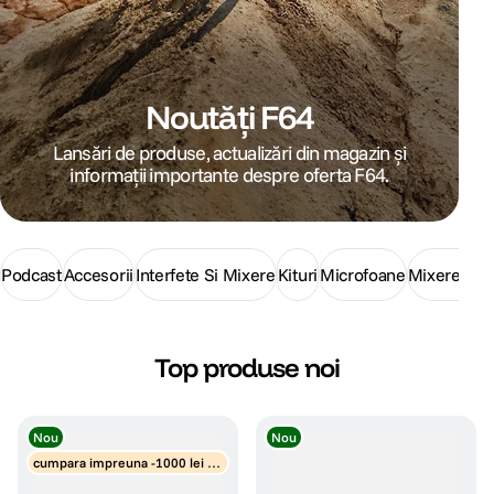
canon sx740 hs
5
.
lavaliera
6
.
Noutăți F64
Lansări de produse, actualizări din magazin și
ulanzi
7
.
informații importante despre oferta F64.
godox
8
.
card memorie
9
.
Podcast
Accesorii
Interfete Si Mixere
Kituri
Microfoane
Mixere Si 
nou
10
.
Top produse noi
Nou
Nou
cumpara impreuna -1000 lei di
scount obiective