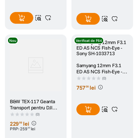
6.3
Nou
Verificat de F64
Samyang 12mm F3.1
ED AS NCS Fish-Eye -
Sony SH-1033713
(0)
757
lei
08
B&W TEX-117 Geanta
Transport pentru DJI
Neo 2 Fly More Combo
(0)
Gri
229
lei
99
PRP:
259
lei
00