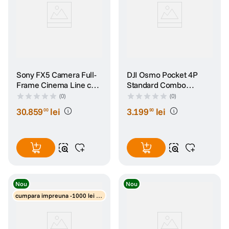
Sony FX5 Camera Full-
DJI Osmo Pocket 4P
Frame Cinema Line cu
Standard Combo
Maner XLR
Camera de Actiune
(0)
(0)
30
.
859
lei
3
.
199
lei
00
90
Nou
Nou
cumpara impreuna -1000 lei di
scount obiective