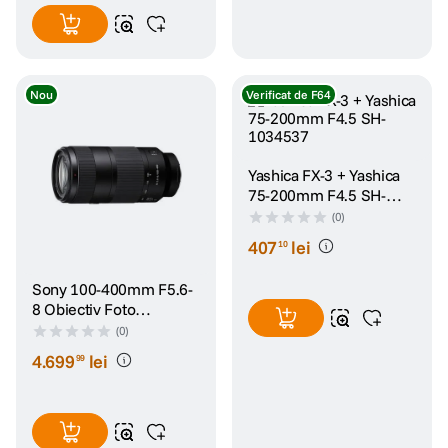
Nou
Verificat de F64
Yashica FX-3 + Yashica
75-200mm F4.5 SH-
1034537
(0)
407
lei
10
Sony 100-400mm F5.6-
8 Obiectiv Foto
Mirrorless Montura E
(0)
4
.
699
lei
99