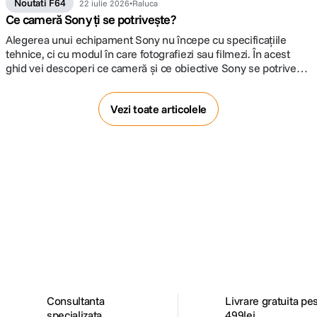
Noutati F64
22 iulie 2026
Raluca
Ce cameră Sony ți se potrivește?
Alegerea unui echipament Sony nu începe cu specificațiile
tehnice, ci cu modul în care fotografiezi sau filmezi. În acest
ghid vei descoperi ce cameră și ce obiective Sony se potrivesc
cel mai bine stilului tău, fie că îți cumperi primul mirrorless, faci
trecerea la un sistem full-frame sau cauți o soluție dedicată
Vezi toate articolele
producției video.
Alatura-te comunitatii creatorilor
Descopera inspiratie, recomandari utile,
ghiduri foto-video si oferte pregatite special
pentru tine.
Consultanta
Livrare gratuita pe
specializata
499lei