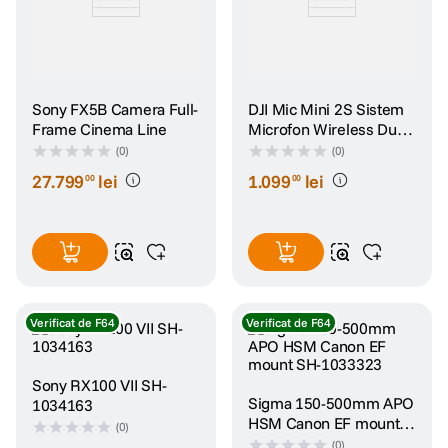
Sony FX5B Camera Full-
DJI Mic Mini 2S Sistem
Frame Cinema Line
Microfon Wireless Dual
2TX + 1 RX + Carcasa
(0)
(0)
Incarcare
27
.
799
lei
1
.
099
lei
00
00
Verificat de F64
Verificat de F64
Sony RX100 VII SH-
Sigma 150-500mm APO
1034163
HSM Canon EF mount
(0)
SH-1033323
(0)