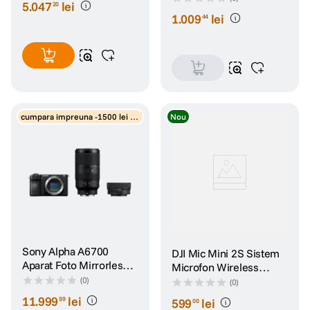
5
.
047
lei
20
1
.
009
lei
44
cumpara impreuna -1500 lei di
Nou
scount obiectiv
Sony Alpha A6700
DJI Mic Mini 2S Sistem
Aparat Foto Mirrorless
Microfon Wireless
Kit cu Obiective 16-
Single TX + 1 Mobile RX
(0)
(0)
50mm OSS II F3.5-5.6 si
+ Carcasa Incarcare
11
.
999
lei
99
599
lei
00
70-350mm G OSS F4.5-