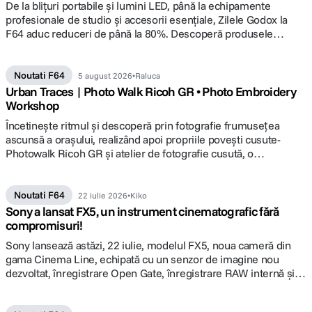
De la blițuri portabile și lumini LED, până la echipamente
profesionale de studio și accesorii esențiale, Zilele Godox la
F64 aduc reduceri de până la 80%. Descoperă produsele
vedetă ale campaniei și alege lumina potrivită pentru următorul
tău proiect.
Noutati F64
5 august 2026
Raluca
Urban Traces | Photo Walk Ricoh GR • Photo Embroidery
Workshop
Încetineşte ritmul şi descoperă prin fotografie frumuseţea
ascunsă a oraşului, realizând apoi propriile poveşti cusute-
Photowalk Ricoh GR şi atelier de fotografie cusută, o
colaborare F64, Focus Nordic şi Ototo.
Noutati F64
22 iulie 2026
Kiko
Sony a lansat FX5, un instrument cinematografic fără
compromisuri!
Sony lansează astăzi, 22 iulie, modelul FX5, noua cameră din
gama Cinema Line, echipată cu un senzor de imagine nou
dezvoltat, înregistrare Open Gate, înregistrare RAW internă și
funcționalități de operare îmbunătățite. Detalii pe www.F64.ro