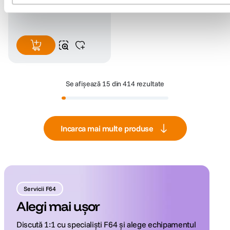
2
.
018
lei
88
Se afișează
15 din 414 rezultate
Incarca mai multe produse
Servicii F64
Alegi mai ușor
Discută 1:1 cu specialiști F64 și alege echipamentul