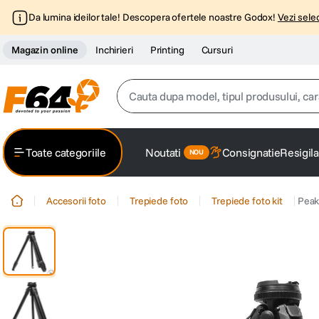
Da lumina ideilor tale! Descopera ofertele noastre Godox!
Vezi selec
Magazin online
Inchirieri
Printing
Cursuri
Cauta dupa model, tipul produsului, caracter
Top Cautari
Toate categoriile
Noutati
Consignatie
Resigila
canon g7x
1
.
Accesorii foto
Trepiede foto
Trepiede foto kit
Peak
trepied
2
.
trepied telefon
3
.
peak design
4
.
lavaliera
5
.