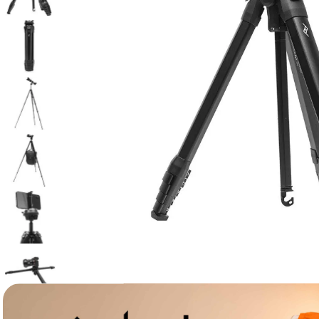
canon sx740 hs
6
.
card memorie
7
.
sony fx
8
.
dji mic mini
9
.
dji osmo pocket 4
10
.