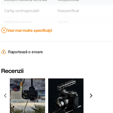
Carlig contragreutati
Nespecificat
Inaltime minima
14 cm
Vezi mai multe specificații
Tepuse la baza picioarelor
Nespecificat
Dimensiune strans
39.5 cm
Raportează o eroare
Tip cap trepied
Bila
Tip produs
Nespecificat
Recenzii
Material
Aluminiu
Placuta compatibila
Arca-Type
DETALII PRODUCATOR