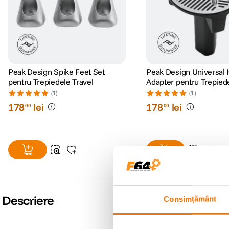
Peak Design Spike Feet Set
Peak Design Universal
pentru Trepiedele Travel
Adapter pentru Trepiede
(1)
(1)
178
lei
178
lei
00
00
Descriere
Consimțământ