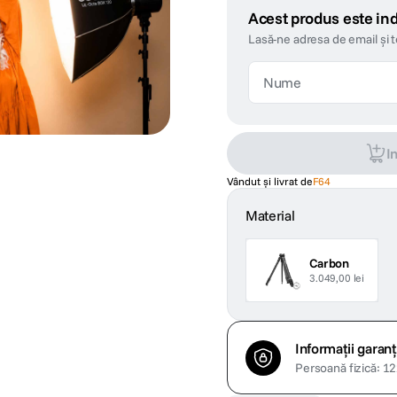
Acest produs este ind
Lasă-ne adresa de email și 
I
Vândut și livrat de
F64
Material
Carbon
3.049,00 lei
Informații garanț
Persoană fizică: 122