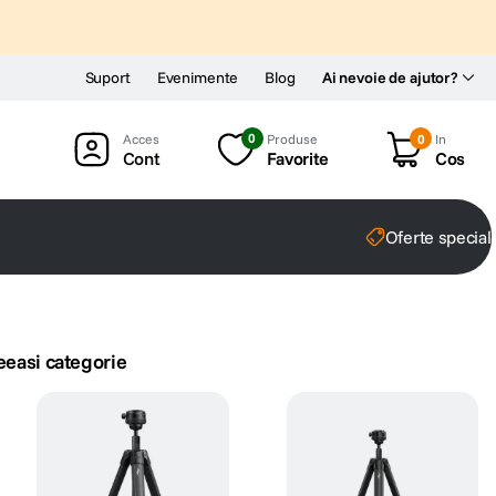
Suport
Evenimente
Blog
Ai nevoie de ajutor?
0
Produse
0
In
Cont
Favorite
Cos
Oferte special
eeasi categorie