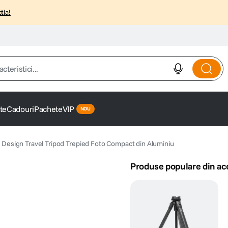
tia!
istici...
te
Cadouri
Pachete
VIP
 Design Travel Tripod Trepied Foto Compact din Aluminiu
Produse populare din ac