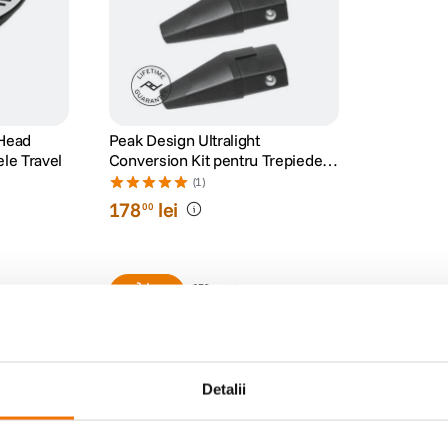
 Head
Peak Design Ultralight
le Travel
Conversion Kit pentru Trepiedele
Travel
(1)
178
lei
00
Detalii