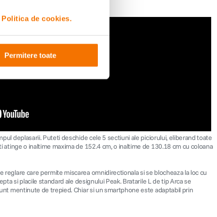
i
Politica de cookies.
Permitere toate
pul deplasarii. Puteti deschide cele 5 sectiuni ale piciorului, eliberand toate
teti atinge o inaltime maxima de 152.4 cm, o inaltime de 130.18 cm cu coloana
de reglare care permite miscarea omnidirectionala si se blocheaza la loc cu
epta si placile standard ale designului Peak. Bratarile L de tip Arca se
g sunt mentinute de trepied. Chiar si un smartphone este adaptabil prin