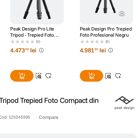
Peak Design Pro Lite
Peak Design Pro Trepied
Tripod - Trepied Foto
Foto Profesional Negru
Profesional Negru
(0)
(0)
4
.
473
lei
4
.
981
lei
00
00
 Tripod Trepied Foto Compact din
Compara
Cod
:
125045995