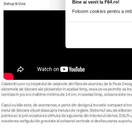
Bine ai venit la F64.ro!
Setup & Use
Folosim cookies pentru a imbu
Calatoriti usor cu trepiedul de calatorie din fibra de aluminiu de la Peak Desi
sistemele de blocare ale picioarelor in acelasi timp, ceea ce va permite sa i
centrala in jos si o inaltime minima de 14 cm. In acelasi timp, coloana este rev
Capul cu bila este, de asemenea, o parte din designul inovativ compact al tre
inelul de blocare situat deasupra inelului de reglare. Sistemul sau de eliberare
potrivesc si prin scoaterea stiftului de siguranta din interiorul clemei. DSLR
scoaterea carligului de greutate al coloanei centrale si desfasurarea suportul