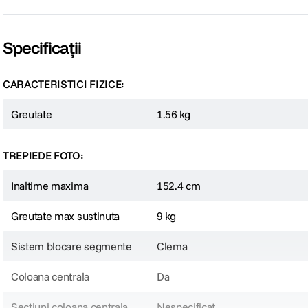
Specificații
CARACTERISTICI FIZICE:
Greutate
1.56 kg
TREPIEDE FOTO:
Inaltime maxima
152.4 cm
Greutate max sustinuta
9 kg
Sistem blocare segmente
Clema
Coloana centrala
Da
Sectiuni coloana centrala
Nespecificat