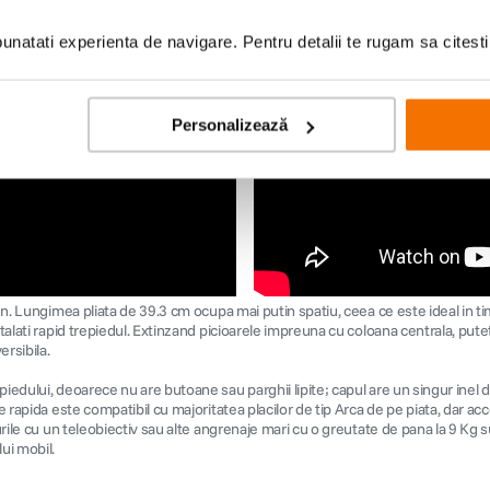
Kickstarter
natati experienta de navigare. Pentru detalii te rugam sa citest
Personalizează
gn. Lungimea pliata de 39.3 cm ocupa mai putin spatiu, ceea ce este ideal in tim
nstalati rapid trepiedul. Extinzand picioarele impreuna cu coloana centrala, pu
ersibila.
piedului, deoarece nu are butoane sau parghii lipite; capul are un singur inel 
 rapida este compatibil cu majoritatea placilor de tip Arca de pe piata, dar acc
-urile cu un teleobiectiv sau alte angrenaje mari cu o greutate de pana la 9 K
ui mobil.