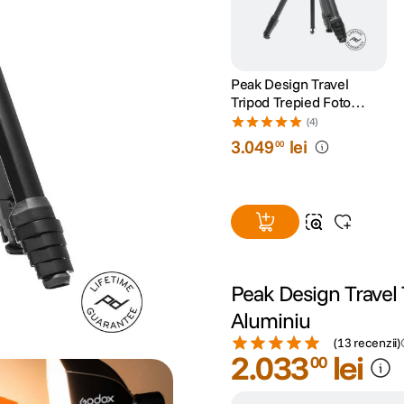
Peak Design Travel
Tripod Trepied Foto
Compact din Carbon
(4)
3
.
049
lei
00
Peak Design Travel
Aluminiu
(
13 recenzii
)
2
.
033
lei
00