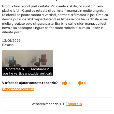
Produs bun raport pret calitate. Picioarele stabile, nu sunt dintr-un
plastic ieftin. Capul se roteste si permite filmarea din multe unghiuri,
telefonul se poate monta si vertical, permite si filmarea in jos. Cred ca
devine putin instabil trepiedul cand se filmeaza pozitie verticala, e mai
multa greutate pe o singura parte. Era bine sa fie si un manual, a fost
nevoie sa descopar singura ce fac toate rotitele si cum sa il asez in
diferite pozitii.
13/06/2025
Roxana
Montarea in
Montarea in
pozitie verticala
pozitie verticala
V-a fost de ajutor aceasta recenzie?
4
0
Raporteaza recenzia
afisarea recenzia
1-1
Înapoi sus