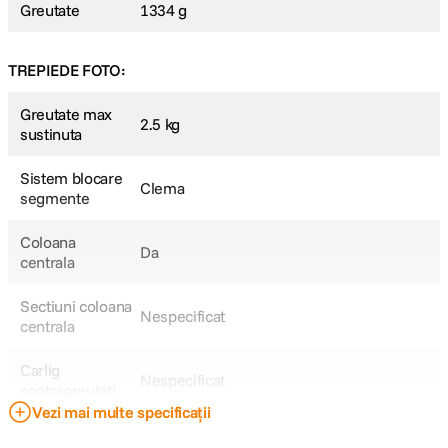
Greutate
1334 g
TREPIEDE FOTO:
Greutate max
2.5 kg
sustinuta
Sistem blocare
Clema
segmente
Coloana
Da
centrala
Sectiuni coloana
Nespecificat
centrala
Carlig
Nespecificat
contragreutati
Vezi mai multe specificații
Inaltime minima
67,5 cm