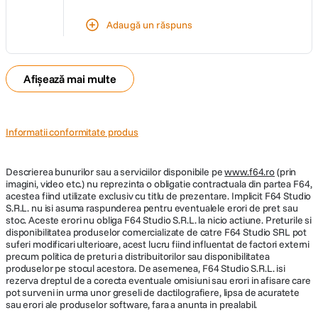
Adaugă un răspuns
Afișează mai multe
Informatii conformitate produs
Descrierea bunurilor sau a serviciilor disponibile pe
www.f64.ro
(prin
imagini, video etc.) nu reprezinta o obligatie contractuala din partea F64,
acestea fiind utilizate exclusiv cu titlu de prezentare. Implicit F64 Studio
S.R.L. nu isi asuma raspunderea pentru eventualele erori de pret sau
stoc. Aceste erori nu obliga F64 Studio S.R.L. la nicio actiune. Preturile si
disponibilitatea produselor comercializate de catre F64 Studio SRL pot
suferi modificari ulterioare, acest lucru fiind influentat de factori externi
precum politica de preturi a distribuitorilor sau disponibilitatea
produselor pe stocul acestora. De asemenea, F64 Studio S.R.L. isi
rezerva dreptul de a corecta eventuale omisiuni sau erori in afisare care
pot surveni in urma unor greseli de dactilografiere, lipsa de acuratete
sau erori ale produselor software, fara a anunta in prealabil.