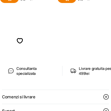
Alatura-te comunitatii creatorilor
Descopera inspiratie, recomandari utile,
ghiduri foto-video si oferte pregatite special
pentru tine.
Consultanta
Livrare gratuita pe
specializata
499lei
Comenzi si livrare
Suport