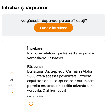
Întrebări și răspunsuri
Nu găsești răspunsul pe care îl cauți?
Pune o întrebare
Întrebare:
Pot pune telefonul pe trepied si in pozitie
verticala? Multumesc!
Răspuns:
Buna ziua! Da, trepiedul Cullmann Alpha
2800 ofera aceasta posibilitate, intrucat
-9
capul trepiedului dispune de o surub care
permite mutarea din pozitie orizontala in
voturi
verticala. O zi frumoasa!
De către
F64