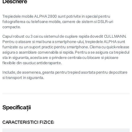
Descriere
canon sx740 hs
5
.
Trepiedele mobile ALPHA 2800 sunt potrivite in special pentru
fotografierea cu telefoane mobile, camere de sistem si DSLR-uri
lavaliera
compacte.
6
.
Capul robust cu 3 cai cu sistemul de cuplare rapida dovedit CULLMANN.
sony fx
Pentru o atasare si mai buna a smartphone-ului, trepiedele ALPHA sunt
7
.
furnizate cu un suport practic pentru smartphone. Clema cu quick-release
asigura o asamblare convenabila si rapida. Pentru a se asigura ca trepiedul
card memorie
8
.
sta in siguranta, acesta are o prindere centrala cu blocare si picioare
flexibile din cauciuc antiderapante.
dji mic mini
9
.
Include, de asemenea, geanta pentru trepied asortata pentru depozitare
si transport in siguranta.
dji osmo
10
.
Specificații
CARACTERISTICI FIZICE: