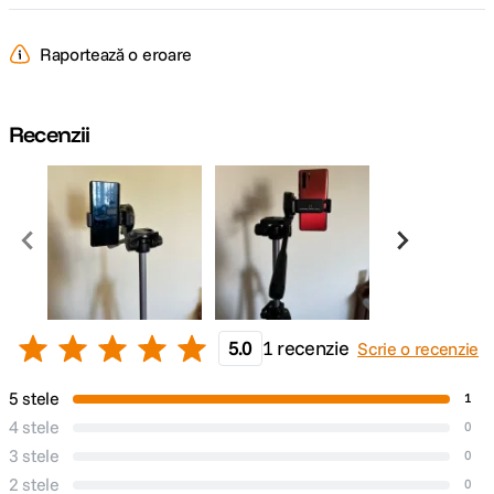
Tepuse la baza
Nespecificat
Raportează o eroare
picioarelor
Dimensiune
70 cm
strans
Recenzii
Tip cap trepied
3-way
Tip produs
Nespecificat
Material
Aluminiu
DETALII PRODUCATOR
5.0
1 recenzie
Scrie o recenzie
Cod producator
52129
5 stele
1
4 stele
0
3 stele
0
2 stele
0