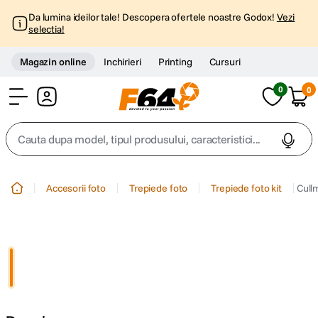
Da lumina ideilor tale! Descopera ofertele noastre Godox!
Vezi
selectia!
Magazin online
Inchirieri
Printing
Cursuri
0
0
Cont
Cauta dupa model, tipul produsului, caracteristici...
Top Cautari
Accesorii foto
Trepiede foto
Trepiede foto kit
Cull
canon g7x
1
.
trepied
2
.
trepied telefon
3
.
peak design
4
.