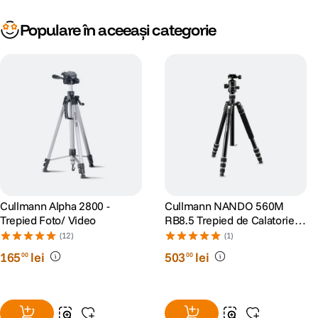
Populare în aceeași categorie
Cullmann Alpha 2800 -
Cullmann NANDO 560M
Trepied Foto/ Video
RB8.5 Trepied de Calatorie
Negru Argintiu
(12)
(1)
165
lei
503
lei
00
00