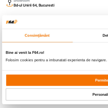
Showroom
Bd-ul Unirii 64, Bucuresti
Consimțământ
Det
Copyright © F64 2001 - 2026
Parteneri tehnologie:
Bine ai venit la F64.ro!
Folosim cookies pentru a imbunatati experienta de navigare. P
Permite
Personal