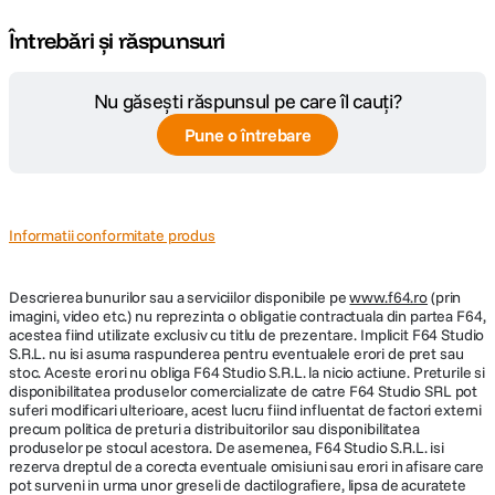
Release 90cm
Întrebări și răspunsuri
QR-P90 este un softbox parabolic cu sistem de prindere rapida pentru
Nu găsești răspunsul pe care îl cauți?
montare si strangere rapida. Suprafata interioara argintie reflecta lumina
pentru a oferi un contrast ridicat si o lumina puternica. Difuziile detasabile
Pune o întrebare
(interioara si frontala) va ofera diferite optiuni de atenuare a luminii pentru
a obtine efectul de iluminare dorit. Compatibila direct cu o gama larga de
strobe-uri cu montura Bowens si lumini de studio. Compatibilitatea poate
fi extinsa prin speed ring-uri optionale.
Informatii conformitate produs
Acest softbox este extrem de usor de montat. Pentru o configurare fara
efort, pur si simplu ridicati tijele de pe speed ring. Puteti ridica doua tije
opuse in acelasi timp, economisind timp.
Descrierea bunurilor sau a serviciilor disponibile pe
www.f64.ro
(prin
imagini, video etc.) nu reprezinta o obligatie contractuala din partea F64,
acestea fiind utilizate exclusiv cu titlu de prezentare. Implicit F64 Studio
Godox BDR-W420 Reflector Beauty Dish Alb
S.R.L. nu isi asuma raspunderea pentru eventualele erori de pret sau
42cm
stoc. Aceste erori nu obliga F64 Studio S.R.L. la nicio actiune. Preturile si
disponibilitatea produselor comercializate de catre F64 Studio SRL pot
suferi modificari ulterioare, acest lucru fiind influentat de factori externi
precum politica de preturi a distribuitorilor sau disponibilitatea
Godox BDR-W420 de 42 cm este un reflector (beauty dish) foarte folositor in
produselor pe stocul acestora. De asemenea, F64 Studio S.R.L. isi
fotografia de tip fashion / beauty si portret pentru obtinerea unei lumini
rezerva dreptul de a corecta eventuale omisiuni sau erori in afisare care
blande, cu acoperire uniforma. Se fixeaza pe capul blitului, astfel lumina se
pot surveni in urma unor greseli de dactilografiere, lipsa de acuratete
reflecta din con pe suprafata alba oferind o lumina difuza si uniform distribuita