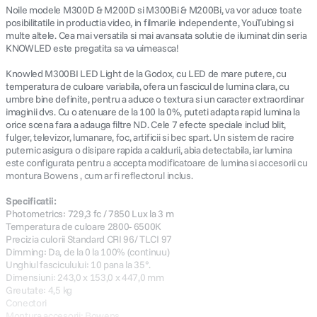
Noile modele M300D & M200D si M300Bi & M200Bi, va vor aduce toate
posibilitatile in productia video, in filmarile independente, YouTubing si
multe altele. Cea mai versatila si mai avansata solutie de iluminat din seria
KNOWLED este pregatita sa va uimeasca!
Knowled M300BI LED Light de la Godox, cu LED de mare putere, cu
temperatura de culoare variabila, ofera un fascicul de lumina clara, cu
umbre bine definite, pentru a aduce o textura si un caracter extraordinar
imaginii dvs. Cu o atenuare de la 100 la 0%, puteti adapta rapid lumina la
orice scena fara a adauga filtre ND. Cele 7 efecte speciale includ blit,
fulger, televizor, lumanare, foc, artificii si bec spart. Un sistem de racire
puternic asigura o disipare rapida a caldurii, abia detectabila, iar lumina
este configurata pentru a accepta modificatoare de lumina si accesorii cu
montura Bowens , cum ar fi reflectorul inclus.
Specificatii:
Photometrics: 729,3 fc / 7850 Lux la 3 m
Temperatura de culoare 2800- 6500K
Precizia culorii Standard CRI 96/ TLCI 97
Dimming: Da, de la 0 la 100% (continuu)
Unghiul fasciculului: 10 pana la 35°.
Dimensiuni: 243,0 x 153,0 x 447,0 mm
Greutate: 4,5 kg
Conectori
Montura accesorii: Bowens