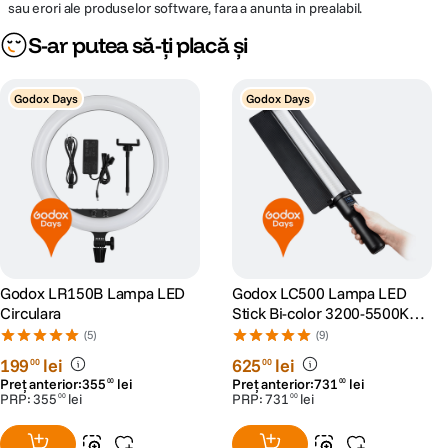
sau erori ale produselor software, fara a anunta in prealabil.
pe subiect.
Modul uniform si placut in care reflecta lumina il face ideal pentru fotografia
S-ar putea să-ți placă și
de portret (wedding, beauty, fashion).
Godox Days
Godox Days
Godox LR150B Lampa LED
Godox LC500 Lampa LED
Circulara
Stick Bi-color 3200-5500K
CRI>95
(5)
(9)
199
lei
625
lei
00
00
Preț anterior:
355
lei
Preț anterior:
731
lei
00
00
PRP:
355
lei
PRP:
731
lei
00
00