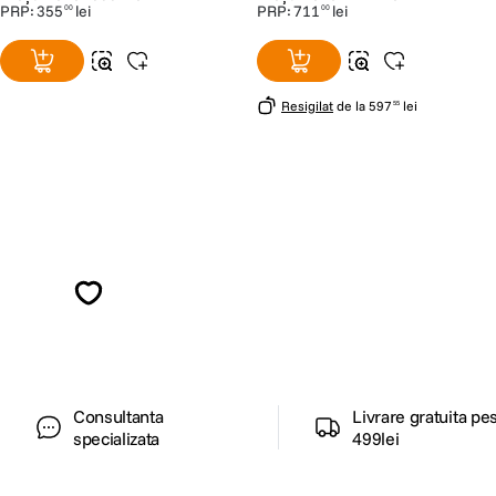
PRP:
355
lei
PRP:
711
lei
00
00
Resigilat
de la
597
lei
55
Alatura-te comunitatii creatorilor
Descopera inspiratie, recomandari utile,
ghiduri foto-video si oferte pregatite special
pentru tine.
Consultanta
Livrare gratuita pe
specializata
499lei