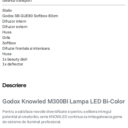
Geanta transport
Stativ
Godox SB-GUE80 Softbox 80cm
Difuzor intern
Difuzor extern
Husa
Grila
Softbox
Difuzie frontala si interioara
Husa
1x beauty dish
1x deflector
Descriere
Godox Knowled M300BI Lampa LED Bi-Color
Pentru a satisface nevoile diversificate si pentru a elibera intregul
potential al creatorilor, seria KNOWLED continua sa imbogateasca gama
de sisteme de iluminat profesional.