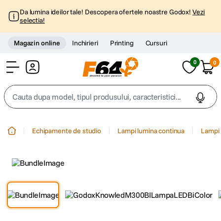
Da lumina ideilor tale! Descopera ofertele noastre Godox!
Vezi
selectia!
Magazin online
Inchirieri
Printing
Cursuri
0
0
Cont
Cauta dupa model, tipul produsului, caracteristici...
Top Cautari
Echipamente de studio
Lampi lumina continua
Lampi 
canon g7x
1
.
trepied
2
.
trepied telefon
3
.
peak design
4
.