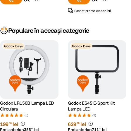
Pachet promo disponibil
Populare în aceeași categorie
Godox Days
Godox Days
Godox LR150B Lampa LED
Godox ES45 E-Sport Kit
Circulara
Lampa LED
(5)
(9)
199
lei
629
lei
00
00
Preț anterior:
355
lei
Preț anterior:
711
lei
00
00