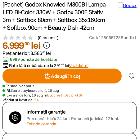
[Pachet] Godox Knowled M300BI Lampa
LED Bi-Color 330W + Godox 300F Stativ
canon sx740 hs
5
.
3m + Softbox 80cm + Softbox 35x160cm
+ Softbox 90cm + Beauty Dish 42cm
lavaliera
6
.
(
0 recenzii
)
Cod
:
125065723Bundle1
6
.
999
lei
sony fx
00
7
.
Preț anterior:
8
.
586
lei
00
card memorie
8
.
6999 puncte de fidelitate
Rate fără dobânda de la
291
lei
Vezi detalii
62
dji mic mini
9
.
Adaugă în coș
În stoc în depozit
dji osmo
10
.
Ridicare easybox: de luni, 10 aug.
Livrare: de luni, 10 aug. în
Bucuresti (Sectorul 3)
Vândut și livrat de
F64
Informații garanție
Persoană fizică: 24 luni.
Persoană juridică: 12 luni.
Extinde garanția