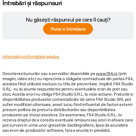
ultra-rapid si a calitatii stralucitoare a imaginii
Întrebări și răspunsuri
marire maxima: 0.22x Distanta minima de
Obiectiv
focalizare: 50 cm Constructie: 15
elemente in 11 grupuri Numar lamele de
Nu găsești răspunsul pe care îl cauți?
diafragma: 7, rotunjite Tip focalizare:
Autofocalizarea Stabilizare de imagine: Nu
Pune o întrebare
Dimensiunea filtrului: 58 mm (fata)
Dimensiuni: 63,5 x 83,8 mm Greutate :
284 g
Informatii conformitate produs
SPECIFICATII FOTO:
Descrierea bunurilor sau a serviciilor disponibile pe
www.f64.ro
(prin
Rezolutie Foto
20 Mpx
imagini, video etc.) nu reprezinta o obligatie contractuala din partea F64,
acestea fiind utilizate exclusiv cu titlu de prezentare. Implicit F64 Studio
S.R.L. nu isi asuma raspunderea pentru eventualele erori de pret sau
Format fisiere
JPEG, RAW
stoc. Aceste erori nu obliga F64 Studio S.R.L. la nicio actiune. Preturile si
disponibilitatea produselor comercializate de catre F64 Studio SRL pot
Profunzime
suferi modificari ulterioare, acest lucru fiind influentat de factori externi
12-bit
culoare
precum politica de preturi a distribuitorilor sau disponibilitatea
produselor pe stocul acestora. De asemenea, F64 Studio S.R.L. isi
O gama completa de obiective M.Zuiko Digital
rezerva dreptul de a corecta eventuale omisiuni sau erori in afisare care
Sensibilitate
Auto, de la 200 la 25600 (extins: de la 64
pot surveni in urma unor greseli de dactilografiere, lipsa de acuratete
ISO
la 25600)
sau erori ale produselor software, fara a anunta in prealabil.
Avand la dispozitie peste 20 de obiective din care sa alegi, ai un sistem