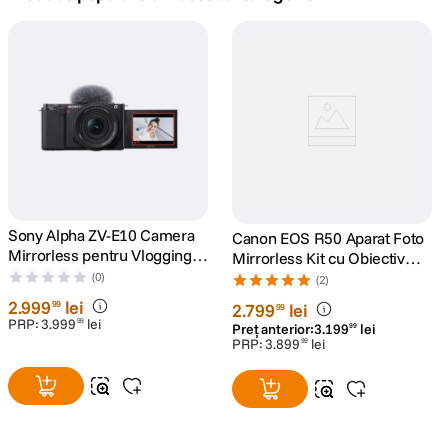
canon sx740 hs
5
.
lavaliera
6
.
ulanzi
7
.
godox
8
.
card memorie
Sony Alpha ZV-E10 Camera
9
.
Canon EOS R50 Aparat Foto
Mirrorless pentru Vlogging
Mirrorless Kit cu Obiectiv
4K Kit cu Obiectiv 16-50mm
RF-S 18-45mm F4.5-6.3 IS
(0)
nou
(2)
10
.
mk2
STM Negru
2
.
999
lei
99
2
.
799
lei
99
PRP:
3
.
999
lei
99
Preț anterior:
3
.
199
lei
99
PRP:
3
.
899
lei
99