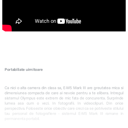
impreuna cu functiile de fotografiere versatile ofera calitatea imaginii.
Citeste articol blog
Portabiliate uimitoare
Ca nici o alta camera din clasa sa, E-M5 Mark III are greutatea mica si
dimensiunea compacta de care ai nevoie pentru a te elibera. Intregul
sistemul Olympus este extrem de mic fata de concurenta. Surprinde
lumea asa cum o vezi. In fotografii. In videoclipuri. Din orice
perspectiva. Foloseste orice obiectiv care crezi ca se potriveste stilului
tau personal de fotografiere - sistemul E-M5 Mark III ramane in
permanenta portabil.