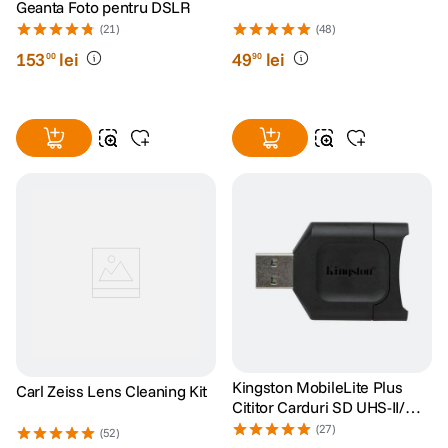
Geanta Foto pentru DSLR
(21)
(48)
153
lei
49
lei
00
90
Kingston MobileLite Plus
Carl Zeiss Lens Cleaning Kit
Cititor Carduri SD UHS-II/
UHS-I
(27)
(52)