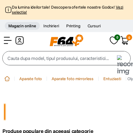
Da lumina ideilor tale! Descopera ofertele noastre Godox!
Vezi
selectia!
Magazin online
Inchirieri
Printing
Cursuri
0
0
Cont
Cauta dupa model, tipul produsului, caracteristici...
Top Cautari
Aparate foto
Aparate foto mirrorless
Entuziasti
Oly
canon g7x
1
.
trepied
2
.
trepied telefon
3
.
Produse populare din aceeasi categorie
peak design
4
.