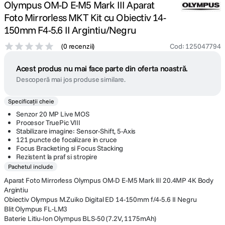
Olympus OM-D E-M5 Mark III Aparat
Foto Mirrorless MKT Kit cu Obiectiv 14-
150mm F4-5.6 II Argintiu/Negru
(
0 recenzii
)
Cod
:
125047794
Acest produs nu mai face parte din oferta noastră.
Descoperă mai jos produse similare.
Specificații cheie
Senzor 20 MP Live MOS
Procesor TruePic VIII
Stabilizare imagine: Sensor-Shift, 5-Axis
121 puncte de focalizare in cruce
Focus Bracketing si Focus Stacking
Rezistent la praf si stropire
Pachetul include
Aparat Foto Mirrorless Olympus OM-D E-M5 Mark III 20.4MP 4K Body
Argintiu
Obiectiv Olympus M.Zuiko Digital ED 14-150mm f/4-5.6 II Negru
Blit Olympus FL-LM3
Baterie Litiu-Ion Olympus BLS-50 (7.2V, 1175mAh)