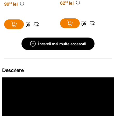
62
lei
90
99
lei
90
Încarcă mai multe accesorii
Descriere
Olympus lanseaza aparatul OM-D-E-M5 Mark III
La doar cateva zile de la aniversarea a 100 de ani de la infiintarea
companiei, Olympus lanseaza mult asteptatul aparat OM-D-E-M5 Mark
III. Aducand multe dintre cele mai avansate tehnologii de imagistica
Olympus intr-un corp foarte compact si usor, aparatul a fost proiectat
pentru a fi alegerea perfecta pentru pasionatii de fotografie.
Autofocusul performant, sistemul puternic de stabilizare a imaginii