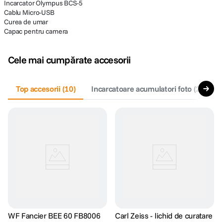
Incarcator Olympus BCS-5
Cablu Micro-USB
Curea de umar
Capac pentru camera
Cele mai cumpărate accesorii
Top accesorii
(
10
)
Incarcatoare acumulatori foto
(
2
)
A
WF Fancier BEE 60 FB8006
Carl Zeiss - lichid de curatare