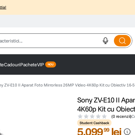
tia!
istici...
te
Cadouri
Pachete
VIP
ny ZV-E10 II Aparat Foto Mirrorless 26MP Video 4K60p Kit cu Obiectiv 1
Sony ZV-E10 II Apa
4K60p Kit cu Obie
(
0 recenzii
)
C
Student Cashback
5
.
099
lei
99