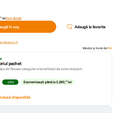
lei
Vezi detalii
49
augă în coș
Adaugă la favorite
ti (Sectorul 3)
Vândut și livrat de
F64
nă
priul pachet
us din fiecare categorie si beneficiezi de extra reduceri.
Economisești până la
3
.
280
,
lei
00
-
10
%
roduse disponibile