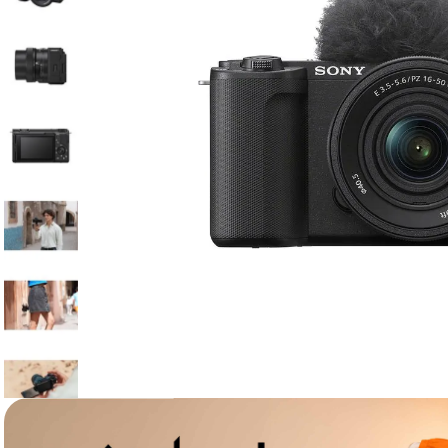
lavaliera
6
.
card memorie
7
.
dji mic mini
8
.
dji osmo
9
.
insta 360
10
.