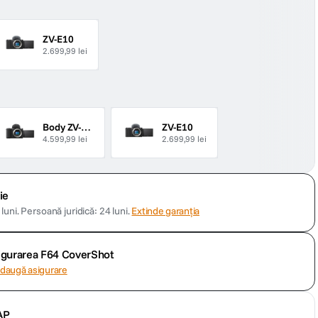
ZV-E10
2.699,99 lei
Body ZV-E10 II
ZV-E10
4.599,99 lei
2.699,99 lei
ie
luni.
Persoană juridică: 24 luni.
Extinde garanția
sigurarea F64 CoverShot
daugă asigurare
AP