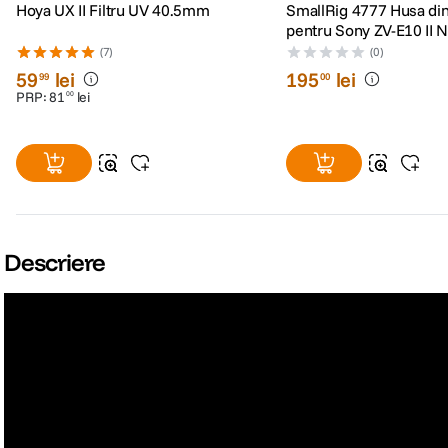
Hoya UX II Filtru UV 40.5mm
SmallRig 4777 Husa din
pentru Sony ZV-E10 II 
(7)
(0)
59
lei
195
lei
99
00
PRP:
81
lei
00
Descriere