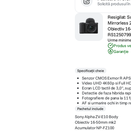
Solicită produsul î
Resigilat: S
Mirrorless
Obiectiv 1
RS1250799
Urme minime 
Produs ver
Garanție
Specificații cheie
Senzor CMOS Exmor R APS
Video UHD 4K60p si Full H
Ecran LCD tactil de 3,0", sup
Detectie de faza hibrida ra
Fotografiere de pana la 11 
AF si urmarire ochi in timp r
Pachetul include
Sony Alpha ZV-E10 Body
Obiectiv 16-50mm mk2
Acumulator NP-FZ100