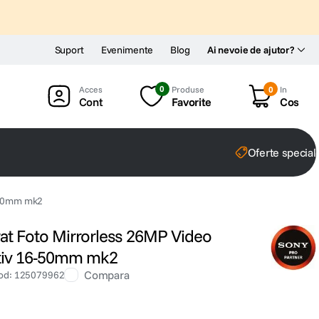
Suport
Evenimente
Blog
Ai nevoie de ajutor?
0
Produse
0
In
Cont
Favorite
Cos
Oferte special
6-50mm mk2
rat Foto Mirrorless 26MP Video
ctiv 16-50mm mk2
Compara
od
:
125079962