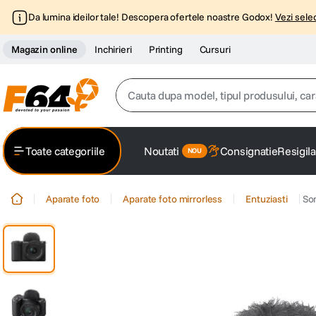
Da lumina ideilor tale! Descopera ofertele noastre Godox!
Vezi selec
Magazin online
Inchirieri
Printing
Cursuri
Cauta dupa model, tipul produsului, caracter
Top Cautari
Toate categoriile
Noutati
Consignatie
Resigila
canon g7x
1
.
Aparate foto
Aparate foto mirrorless
Entuziasti
So
trepied
2
.
trepied telefon
3
.
peak design
4
.
canon sx740 hs
5
.