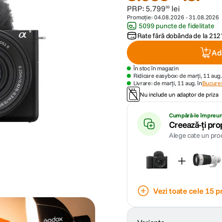
PRP:
5
.
799
lei
99
Promoție:
04.08.2026
-
31.08.2026
5099 puncte de fidelitate
Rate fără dobânda de la
212
Ad
În stoc în magazin
Ridicare easybox: de marți, 11 aug.
Livrare: de marți, 11 aug. în
Bucures
Nu include un adaptor de priza
Cumpără-le împreu
Creează-ți pro
Alege cate un prod
Vezi toate cele 15 p