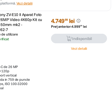
n platformă.
Vezi detalii
ony ZV-E10 II Aparat Foto
 26MP Video 4K60p Kit cu
4
.
749
lei
99
6-50mm mk2 -
Preț anterior:
4
.
999
lei
99
62-7
de utilizare
Indisponibil
ificat
Vezi detalii
-C de 26 MP
D 120p
ort vertical
pida in 759 de puncte
fps, ISO 100-32000
eal