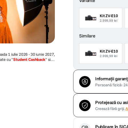
Variante
Kit ZV-E10
2.999,99 lei
Similare
Kit ZV-E10
ada 1 iulie 2026 - 30 iunie 2027,
2.999,99 lei
ate cu "
Student Cashback
" si
omotia se cumuleaza cu alte
ii cashback Sony, cum ar fi
in orice moment, fara o
Informații garanț
Persoană fizică: 24 
Protejează cu a
Creează fără griji.
A
Publicare în SIC